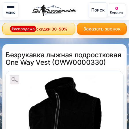
0
Поиск
mobile
Корзина
МЕНЮ
Заказать звонок
Распродажа
скидки 30–50%
Безрукавка лыжная подростковая
One Way Vest
(
OWW0000330
)