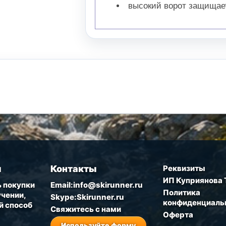
высокий ворот защищает
ы
Контакты
Реквизиты
ИП Куприянова 
 покупки
Email:info@skirunner.ru
Политика
чении,
Skype:Skirunner.ru
конфиденциаль
й способ
Свяжитесь с нами
Оферта
Используйте форму