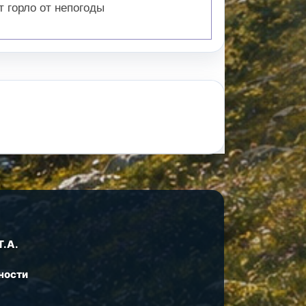
 горло от непогоды
Т.А.
ности