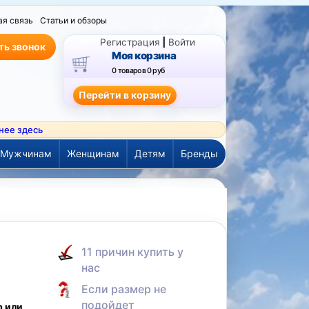
ая связь
Статьи и обзоры
Регистрация
|
Войти
ть звонок
Моя корзина
0 товаров
0 руб
нее здесь
Мужчинам
Женщинам
Детям
Бренды
а
11 причин купить у
нас
Если размер не
подойдет
р или