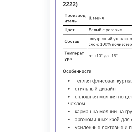
2222)
Производ
Швеция
итель
Цвет
Белый с розовым
внутренний утеплител
Состав
слой: 100% полиэстер
Температ
от +10° до -15°
ура
Особенности
теплая флисовая куртка
стильный дизайн
сплошная молния по це
чехлом
карман на молнии на гр
эргономичных крой для
усиленные локтевые и 