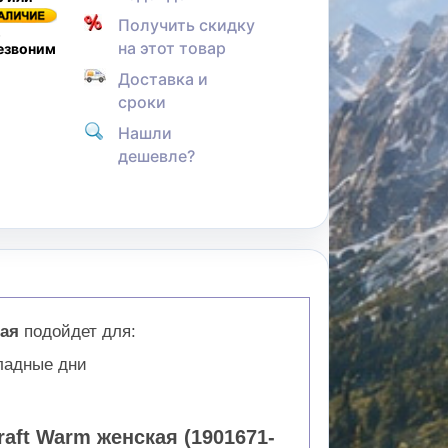
Получить скидку
,
на этот товар
резвоним
Доставка и
сроки
Нашли
дешевле?
кая
подойдет для:
хладные дни
aft Warm женская (1901671-