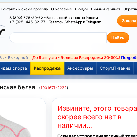
Контакты и схема проезда
О магазине
Скидки
Личный кабинет
Обратн
8 (800) 775-20-62 - Бесплатный звонок по России
Заказа
+7 (925) 445-32-77 - Телефон, WhatsApp и Telegram
 Вс - Выходной
До 9 августа - Большая Распродажа 30-50%!
Подроб
идам спорта
Распродажа
Аксессуары
Спорт.Питание
енская белая
(
1901671-2222
)
Извините, этого товар
скорее всего нет в
наличии...
Если вас устроит аналогичный това