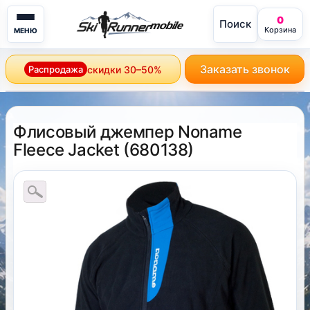
0
Поиск
mobile
Корзина
МЕНЮ
Заказать звонок
Распродажа
скидки 30–50%
Флисовый джемпер Noname
Fleece Jacket
(
680138
)