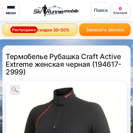
0
Поиск
mobile
Корзина
МЕНЮ
Заказать звонок
Распродажа
скидки 30–50%
Термобелье Рубашка Craft Active
Extreme женская черная
(
194617-
2999
)