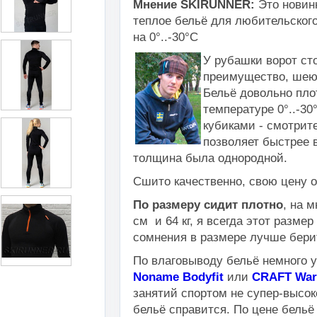
Мнение SKIRUNNER
:
Это новин
теплое бельё для любительского
на 0°..-30°С
У рубашки ворот ст
преимущество, шею 
Бельё довольно пло
температуре 0°..-30
кубиками - смотрит
позволяет быстрее 
толщина была однородной.
Сшито качественно, свою цену 
По размеру сидит плотно
, на 
см и 64 кг, я всегда этот размер
сомнения в размере лучше бери
По влаговыводу бельё немного 
Noname Bodyfit
или
CRAFT Warm
занятий спортом не супер-высок
бельё справится. По цене бельё