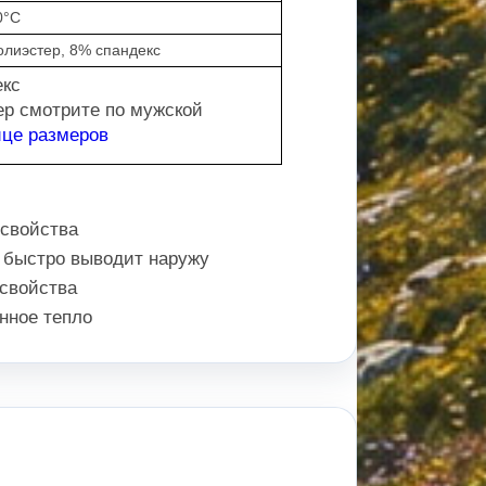
0°С
олиэстер, 8% спандекс
екс
ер смотрите по мужской
ице размеров
 свойства
а быстро выводит наружу
свойства
нное тепло