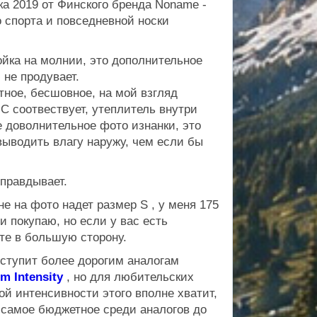
ка 2019 от Финского бренда Noname -
 спорта и повседневной носки
ойка на молнии, это дополнительное
не продувает.
тное, бесшовное, на мой взгляд
°С соотвествует, утеплитель внутри
е доволнительное фото изнанки, это
выводить влагу наружу, чем если бы
оправдывает.
мне на фото надет размер S , у меня 175
 и покупаю, но если у вас есть
те в большую сторону.
уступит более дорогим аналогам
 Intensity
, но для любительских
ой интенсивности этого вполне хватит,
 самое бюджетное среди аналогов до