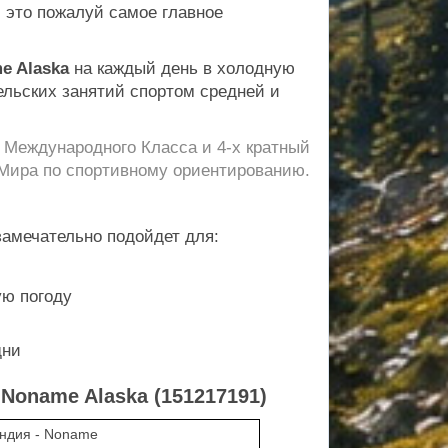
 это пожалуй самое главное
e Alaska
на каждый день в холодную
тельских занятий спортом средней и
Международного Класса и 4-х кратный
Мира по спортивному ориентированию.
амечательно подойдет для:
ую погоду
дни
Noname Alaska (151217191)
ндия - Noname