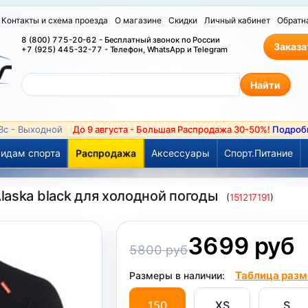
Контакты и схема проезда
О магазине
Скидки
Личный кабинет
Обратн
8 (800) 775-20-62 - Бесплатный звонок по России
Заказа
+7 (925) 445-32-77 - Телефон, WhatsApp и Telegram
 Вс - Выходной
До 9 августа - Большая Распродажа 30-50%!
Подроб
идам спорта
Распродажа
Аксессуары
Спорт.Питание
aska black для холодной погоды
(
151217191
)
3699 руб
5800 руб
Таблица разм
Размеры в наличии:
150
XS
S