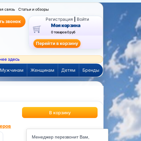
ая связь
Статьи и обзоры
Регистрация
|
Войти
ть звонок
Моя корзина
0 товаров
0 руб
нее здесь
Мужчинам
Женщинам
Детям
Бренды
еров
Менеджер перезвонит Вам,