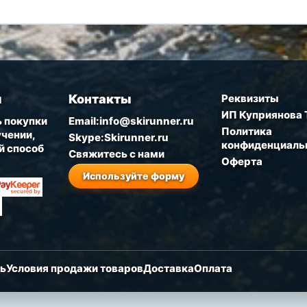
ы
Контакты
Реквизиты
ИП Куприянова 
 покупки
Email:info@skirunner.ru
Политика
чении,
Skype:Skirunner.ru
конфиденциаль
й способ
Свяжитесь с нами
Оферта
Используйте форму
зь
Условия продажи товаров
Доставка
Оплата