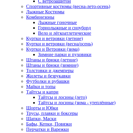
С ветрозащитой
Спортивные костюмы (весна-лето-осень)
Лыжные Костюмы
Комбинезоны
Лыжные гоночные
Горнолыжные и сноуборд
Вело и лёгкоатлетические
Куртки и ветровки (летние)
Куртки и ветровки (весна/осень)
Куртки и Ветровки (зима)
Зимние парки и пуховики
Штаны и брюки (летние)
Штаны и брюки (зимние)
Толстовки и джемперы
Жилеты и безрукавки
Футболки и рубашки
Майки и топы
Тайтсы и капри
Тайтсы и лосины (лето)
Тайтсы и лосины (зима - утеплённые)
Шорты и Юбки
Трусы, плавки и боксеры
Шапки, Маски
Бафы, Кепки, Повязки
Перчатки и Варежки