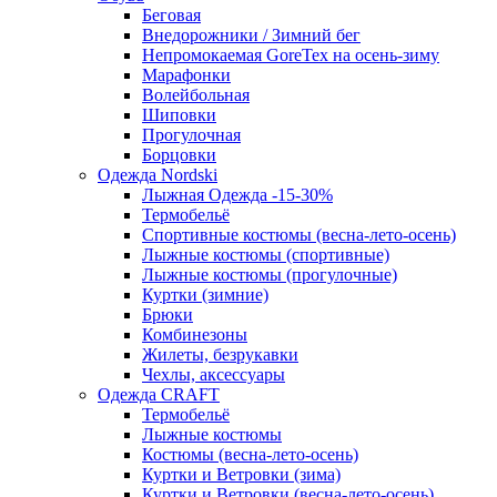
Беговая
Внедорожники / Зимний бег
Непромокаемая GoreTex на осень-зиму
Марафонки
Волейбольная
Шиповки
Прогулочная
Борцовки
Одежда Nordski
Лыжная Одежда -15-30%
Термобельё
Спортивные костюмы (весна-лето-осень)
Лыжные костюмы (спортивные)
Лыжные костюмы (прогулочные)
Куртки (зимние)
Брюки
Комбинезоны
Жилеты, безрукавки
Чехлы, аксессуары
Одежда CRAFT
Термобельё
Лыжные костюмы
Костюмы (весна-лето-осень)
Куртки и Ветровки (зима)
Куртки и Ветровки (весна-лето-осень)