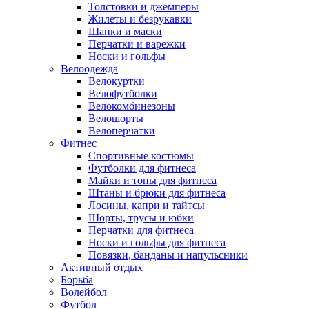
Толстовки и джемперы
Жилеты и безрукавки
Шапки и маски
Перчатки и варежки
Носки и гольфы
Велоодежда
Велокуртки
Велофутболки
Велокомбинезоны
Велошорты
Велоперчатки
Фитнес
Спортивные костюмы
Футболки для фитнеса
Майки и топы для фитнеса
Штаны и брюки для фитнеса
Лосины, капри и тайтсы
Шорты, трусы и юбки
Перчатки для фитнеса
Носки и гольфы для фитнеса
Повязки, банданы и напульсники
Активный отдых
Борьба
Волейбол
Футбол