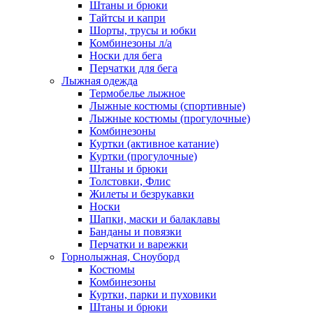
Штаны и брюки
Тайтсы и капри
Шорты, трусы и юбки
Комбинезоны л/а
Носки для бега
Перчатки для бега
Лыжная одежда
Термобелье лыжное
Лыжные костюмы (спортивные)
Лыжные костюмы (прогулочные)
Комбинезоны
Куртки (активное катание)
Куртки (прогулочные)
Штаны и брюки
Толстовки, Флис
Жилеты и безрукавки
Носки
Шапки, маски и балаклавы
Банданы и повязки
Перчатки и варежки
Горнолыжная, Сноуборд
Костюмы
Комбинезоны
Куртки, парки и пуховики
Штаны и брюки