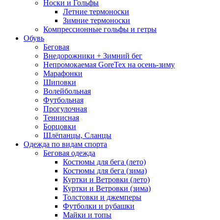
Носки и Гольфы
Летние термоноски
Зимние термоноски
Компрессионные гольфы и гетры
Обувь
Беговая
Внедорожники + Зимний бег
Непромокаемая GoreTex на осень-зиму
Марафонки
Шиповки
Волейбольная
Футбольная
Прогулочная
Теннисная
Борцовки
Шлёпанцы, Сланцы
Одежда по видам спорта
Беговая одежда
Костюмы для бега (лето)
Костюмы для бега (зима)
Куртки и Ветровки (лето)
Куртки и Ветровки (зима)
Толстовки и джемперы
Футболки и рубашки
Майки и топы