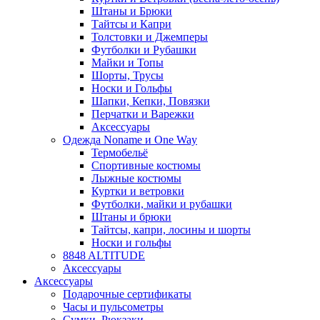
Штаны и Брюки
Тайтсы и Капри
Толстовки и Джемперы
Футболки и Рубашки
Майки и Топы
Шорты, Трусы
Носки и Гольфы
Шапки, Кепки, Повязки
Перчатки и Варежки
Аксессуары
Одежда Noname и One Way
Термобельё
Спортивные костюмы
Лыжные костюмы
Куртки и ветровки
Футболки, майки и рубашки
Штаны и брюки
Тайтсы, капри, лосины и шорты
Носки и гольфы
8848 ALTITUDE
Аксессуары
Аксессуары
Подарочные сертификаты
Часы и пульсометры
Сумки, Рюкзаки