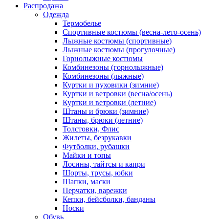
Распродажа
Одежда
Термобелье
Спортивные костюмы (весна-лето-осень)
Лыжные костюмы (спортивные)
Лыжные костюмы (прогулочные)
Горнолыжные костюмы
Комбинезоны (горнолыжные)
Комбинезоны (лыжные)
Куртки и пуховики (зимние)
Куртки и ветровки (весна/осень)
Куртки и ветровки (летние)
Штаны и брюки (зимние)
Штаны, брюки (летние)
Толстовки, Флис
Жилеты, безрукавки
Футболки, рубашки
Майки и топы
Лосины, тайтсы и капри
Шорты, трусы, юбки
Шапки, маски
Перчатки, варежки
Кепки, бейсболки, банданы
Носки
Обувь