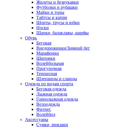
Жилеты и безрукавки
Футболки и рубашки
Майки и топы
Тайтсы и капри
Шорты, трусы и юбки
Носки
Шапки, балаклавы, шарфы
Обувь
Беговая
Внедорожники/Зимний бег
Марафонки
Шиповки
Волейбольная
Прогулочная
Теннисная
Шлепанцы и сланцы
Одежда по видам спорта
Беговая одежда
Лыжная одежда
Горнолыжная одежда
Велоодежда
Фитнес
Волейбол
Аксессуары
Сумки, рюкзаки