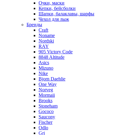
Очки, маски
Кепки, бейсболки
Шапки, балаклавы, шарфы
Чехол для лыж
Бренды
Craft
Noname
Nordski
RAY
905 Victory Code
8848 Altitude
Asics
Mizuno
Nike
Bjorn Daehlie
One Way
Norveg
Mormaii
Brooks
Stoneham
Gococo
Saucony
Fischer
Odlo
Gri