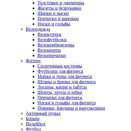
Толстовки и джемперы
Жилеты и безрукавки
Шапки и маски
Перчатки и варежки
Носки и гольфы
Велоодежда
Велокуртки
Велофутболки
Велокомбинезоны
Велошорты
Велоперчатки
Фитнес
Спортивные костюмы
Футболки для фитнеса
Майки и топы для фитнеса
Штаны и брюки для фитнеса
Лосины, капри и тайтсы
Шорты, трусы и юбки
Перчатки для фитнеса
Носки и гольфы для фитнеса
Повязки, банданы и напульсники
Активный отдых
Борьба
Волейбол
Футбол