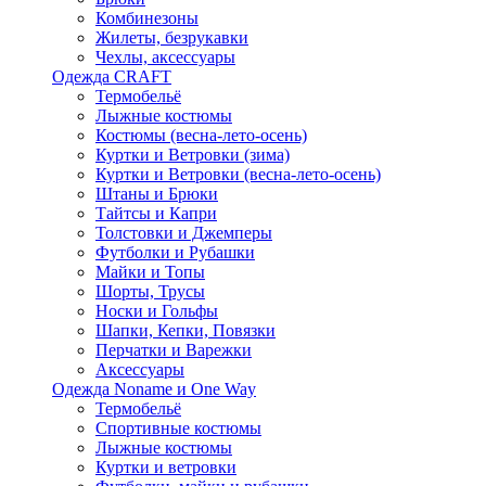
Комбинезоны
Жилеты, безрукавки
Чехлы, аксессуары
Одежда CRAFT
Термобельё
Лыжные костюмы
Костюмы (весна-лето-осень)
Куртки и Ветровки (зима)
Куртки и Ветровки (весна-лето-осень)
Штаны и Брюки
Тайтсы и Капри
Толстовки и Джемперы
Футболки и Рубашки
Майки и Топы
Шорты, Трусы
Носки и Гольфы
Шапки, Кепки, Повязки
Перчатки и Варежки
Аксессуары
Одежда Noname и One Way
Термобельё
Спортивные костюмы
Лыжные костюмы
Куртки и ветровки