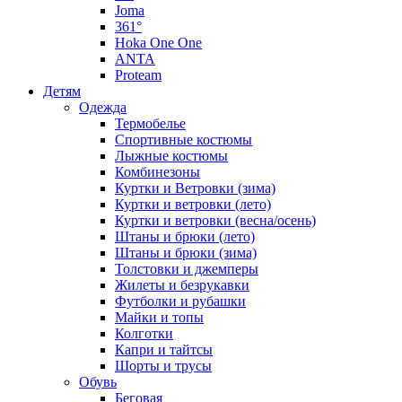
Joma
361°
Hoka One One
ANTA
Proteam
Детям
Одежда
Термобелье
Спортивные костюмы
Лыжные костюмы
Комбинезоны
Куртки и Ветровки (зима)
Куртки и ветровки (лето)
Куртки и ветровки (весна/осень)
Штаны и брюки (лето)
Штаны и брюки (зима)
Толстовки и джемперы
Жилеты и безрукавки
Футболки и рубашки
Майки и топы
Колготки
Капри и тайтсы
Шорты и трусы
Обувь
Беговая