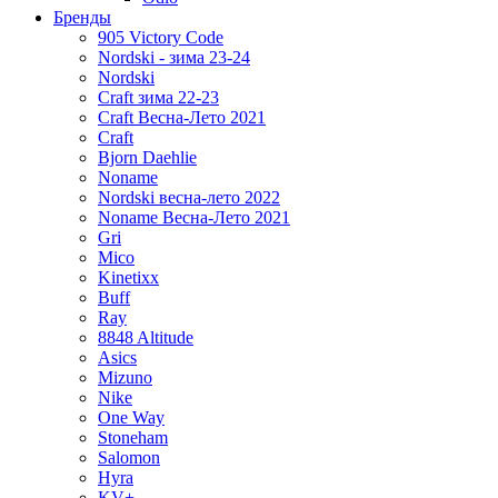
Бренды
905 Victory Code
Nordski - зима 23-24
Nordski
Craft зима 22-23
Craft Весна-Лето 2021
Craft
Bjorn Daehlie
Noname
Nordski весна-лето 2022
Noname Весна-Лето 2021
Gri
Mico
Kinetixx
Buff
Ray
8848 Altitude
Asics
Mizuno
Nike
One Way
Stoneham
Salomon
Hyra
KV+