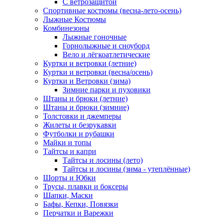
С ветрозащитой
Спортивные костюмы (весна-лето-осень)
Лыжные Костюмы
Комбинезоны
Лыжные гоночные
Горнолыжные и сноуборд
Вело и лёгкоатлетические
Куртки и ветровки (летние)
Куртки и ветровки (весна/осень)
Куртки и Ветровки (зима)
Зимние парки и пуховики
Штаны и брюки (летние)
Штаны и брюки (зимние)
Толстовки и джемперы
Жилеты и безрукавки
Футболки и рубашки
Майки и топы
Тайтсы и капри
Тайтсы и лосины (лето)
Тайтсы и лосины (зима - утеплённые)
Шорты и Юбки
Трусы, плавки и боксеры
Шапки, Маски
Бафы, Кепки, Повязки
Перчатки и Варежки