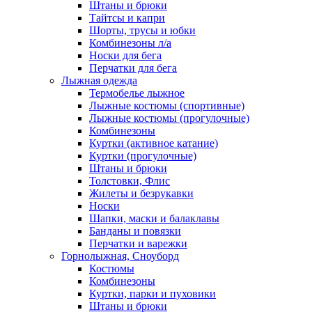
Штаны и брюки
Тайтсы и капри
Шорты, трусы и юбки
Комбинезоны л/а
Носки для бега
Перчатки для бега
Лыжная одежда
Термобелье лыжное
Лыжные костюмы (спортивные)
Лыжные костюмы (прогулочные)
Комбинезоны
Куртки (активное катание)
Куртки (прогулочные)
Штаны и брюки
Толстовки, Флис
Жилеты и безрукавки
Носки
Шапки, маски и балаклавы
Банданы и повязки
Перчатки и варежки
Горнолыжная, Сноуборд
Костюмы
Комбинезоны
Куртки, парки и пуховики
Штаны и брюки