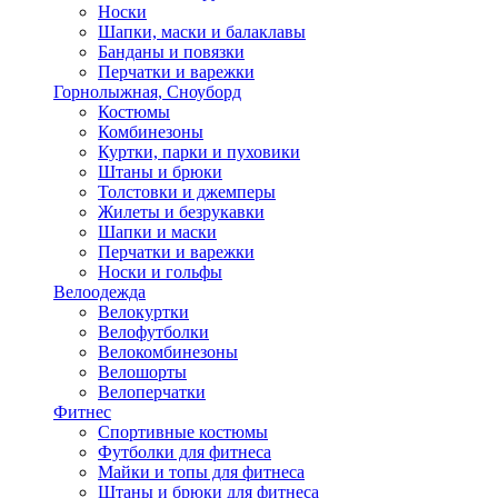
Носки
Шапки, маски и балаклавы
Банданы и повязки
Перчатки и варежки
Горнолыжная, Сноуборд
Костюмы
Комбинезоны
Куртки, парки и пуховики
Штаны и брюки
Толстовки и джемперы
Жилеты и безрукавки
Шапки и маски
Перчатки и варежки
Носки и гольфы
Велоодежда
Велокуртки
Велофутболки
Велокомбинезоны
Велошорты
Велоперчатки
Фитнес
Спортивные костюмы
Футболки для фитнеса
Майки и топы для фитнеса
Штаны и брюки для фитнеса