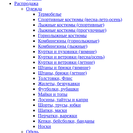
Распродажа
Одежда
Термобелье
Спортивные костюмы (весна-лето-осень)
Лыжные костюмы (спортивные)
Лыжные костюмы (прогулочные)
Горнолыжные костюмы
Комбинезоны (горнолыжные)
Комбинезоны (лыжные)
Куртки и пуховики (зимние)
Куртки и ветровки (весна/осень)
Куртки и ветровки (летние)
Штаны и брюки (зимние)
Штаны, брюки (летние)
Толстовки, Флис
Жилеты, безрукавки
Футболки, рубашки
Майки и топы
Лосины, тайтсы и капри
Шорты, трусы, юбки
Шапки, маски
Перчатки, варежки
Кепки, бейсболки, банданы
Носки
Обувь