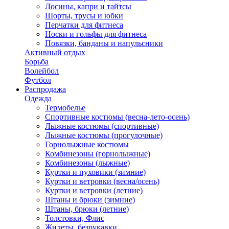
Лосины, капри и тайтсы
Шорты, трусы и юбки
Перчатки для фитнеса
Носки и гольфы для фитнеса
Повязки, банданы и напульсники
Активный отдых
Борьба
Волейбол
Футбол
Распродажа
Одежда
Термобелье
Спортивные костюмы (весна-лето-осень)
Лыжные костюмы (спортивные)
Лыжные костюмы (прогулочные)
Горнолыжные костюмы
Комбинезоны (горнолыжные)
Комбинезоны (лыжные)
Куртки и пуховики (зимние)
Куртки и ветровки (весна/осень)
Куртки и ветровки (летние)
Штаны и брюки (зимние)
Штаны, брюки (летние)
Толстовки, Флис
Жилеты, безрукавки