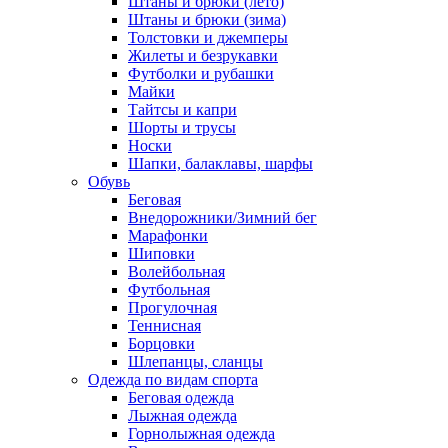
Штаны и брюки (лето)
Штаны и брюки (зима)
Толстовки и джемперы
Жилеты и безрукавки
Футболки и рубашки
Майки
Тайтсы и капри
Шорты и трусы
Носки
Шапки, балаклавы, шарфы
Обувь
Беговая
Внедорожники/Зимний бег
Марафонки
Шиповки
Волейбольная
Футбольная
Прогулочная
Теннисная
Борцовки
Шлепанцы, сланцы
Одежда по видам спорта
Беговая одежда
Лыжная одежда
Горнолыжная одежда