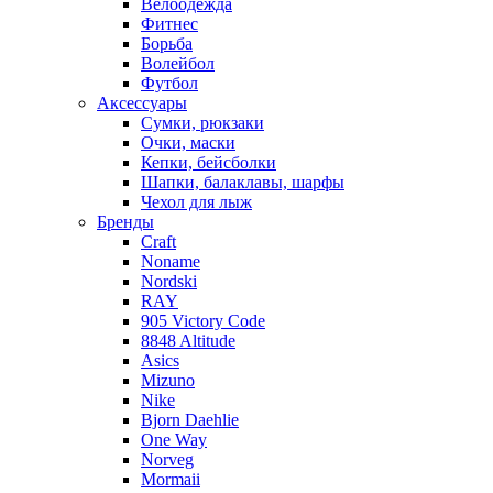
Велоодежда
Фитнес
Борьба
Волейбол
Футбол
Аксессуары
Сумки, рюкзаки
Очки, маски
Кепки, бейсболки
Шапки, балаклавы, шарфы
Чехол для лыж
Бренды
Craft
Noname
Nordski
RAY
905 Victory Code
8848 Altitude
Asics
Mizuno
Nike
Bjorn Daehlie
One Way
Norveg
Mormaii