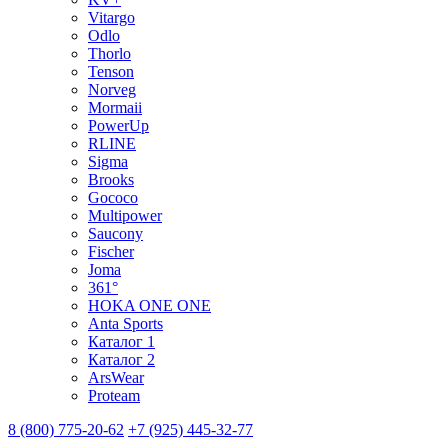
Vitargo
Odlo
Thorlo
Tenson
Norveg
Mormaii
PowerUp
RLINE
Sigma
Brooks
Gococo
Multipower
Saucony
Fischer
Joma
361°
HOKA ONE ONE
Anta Sports
Каталог 1
Каталог 2
ArsWear
Proteam
8 (800) 775-20-62
+7 (925) 445-32-77