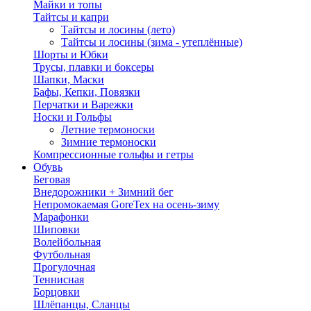
Майки и топы
Тайтсы и капри
Тайтсы и лосины (лето)
Тайтсы и лосины (зима - утеплённые)
Шорты и Юбки
Трусы, плавки и боксеры
Шапки, Маски
Бафы, Кепки, Повязки
Перчатки и Варежки
Носки и Гольфы
Летние термоноски
Зимние термоноски
Компрессионные гольфы и гетры
Обувь
Беговая
Внедорожники + Зимний бег
Непромокаемая GoreTex на осень-зиму
Марафонки
Шиповки
Волейбольная
Футбольная
Прогулочная
Теннисная
Борцовки
Шлёпанцы, Сланцы