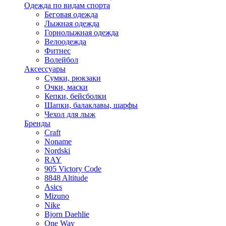
Одежда по видам спорта
Беговая одежда
Лыжная одежда
Горнолыжная одежда
Велоодежда
Фитнес
Волейбол
Аксессуары
Сумки, рюкзаки
Очки, маски
Кепки, бейсболки
Шапки, балаклавы, шарфы
Чехол для лыж
Бренды
Craft
Noname
Nordski
RAY
905 Victory Code
8848 Altitude
Asics
Mizuno
Nike
Bjorn Daehlie
One Way