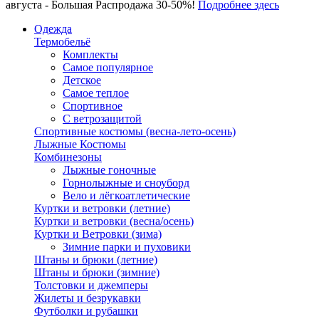
августа - Большая Распродажа 30-50%!
Подробнее здесь
Одежда
Термобельё
Комплекты
Самое популярное
Детское
Самое теплое
Спортивное
С ветрозащитой
Спортивные костюмы (весна-лето-осень)
Лыжные Костюмы
Комбинезоны
Лыжные гоночные
Горнолыжные и сноуборд
Вело и лёгкоатлетические
Куртки и ветровки (летние)
Куртки и ветровки (весна/осень)
Куртки и Ветровки (зима)
Зимние парки и пуховики
Штаны и брюки (летние)
Штаны и брюки (зимние)
Толстовки и джемперы
Жилеты и безрукавки
Футболки и рубашки