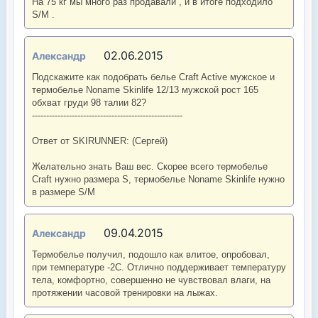
На 75 кг мы много раз продавали , и в итоге подходило
S/M .
02.06.2015
Александр
Подскажите как подобрать белье Craft Active мужское и
термобелье Noname Skinlife 12/13 мужской рост 165
обхват груди 98 талии 82?
-----------------------------------------------------
Ответ от SKIRUNNER: (Сергей)
Желательно знать Ваш вес. Скорее всего термобелье
Craft нужно размера S, термобелье Noname Skinlife нужно
в размере S/M
09.04.2015
Александр
Термобелье получил, подошло как влитое, опробовал,
при температуре -2С. Отлично поддерживает температуру
тела, комфортно, совершенно не чувствовал влаги, на
протяжении часовой тренировки на лыжах.