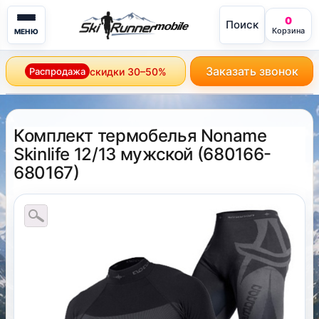
0
Поиск
mobile
Корзина
МЕНЮ
Заказать звонок
Распродажа
скидки 30–50%
Комплект термобелья Noname
Skinlife 12/13 мужской
(
680166-
680167
)