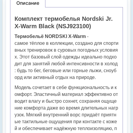
Описание
Комплект термобелья Nordski Jr.
X-Warm Black (NSJ923100)
Термобельё
NORDSKI
X‑Warm
-
самое
тёплое
в
коллекции,
создано
для
спорти
вных
тренировок
в
суровых
погодных
условия
х.
Этот
базовый
слой
одежды
идеально
подхо
дит
для
занятий
любой
интенсивности
в
холод
:
будь
то
бег,
беговые
или
горные
лыжи,
сноуб
орд
или
активный
отдых
на
природе.
Модель
сочетает
в
себе
функциональность
и
к
омфорт.
Эластичный
материал
эффективно
от
водит
влагу
и
быстро
сохнет,
сохраняя
ощуще
ние
комфорта
даже
во
время
длительных
нагр
узок.
Мягкий
внутренний
ворс
придаёт
приятн
ые
тактильные
ощущения
при
контакте
с
коже
й
и
обеспечивает
надёжную
теплоизоляцию,
п