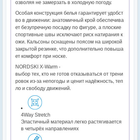
озволяя
не
замерзать
в
холодную
погоду.
Особая
конструкция
белья
гарантирует
удобст
во
в
движении:
анатомичный
крой
обеспечива
ет
безупречную
посадку
по
фигуре,
а
плоские
спортивные
швы
исключают
риск
натирания
к
ожи.
Кальсоны
оснащены
поясом
на
широкой
закрытой
резинке,
что
дополнительно
повыша
ет
комфорт
при
носке.
NORDSKI
X‑Warm
-
выбор
тех,
кто
не
готов
отказываться
от
трени
ровок
из‑за
непогоды
и
ценит
надёжность,
теп
ло
и
свободу
движений.
4Way Stretch
Эластичный материал легко растягивается
в четырёх направлениях