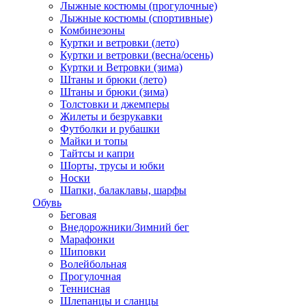
Лыжные костюмы (прогулочные)
Лыжные костюмы (спортивные)
Комбинезоны
Куртки и ветровки (лето)
Куртки и ветровки (весна/осень)
Куртки и Ветровки (зима)
Штаны и брюки (лето)
Штаны и брюки (зима)
Толстовки и джемперы
Жилеты и безрукавки
Футболки и рубашки
Майки и топы
Тайтсы и капри
Шорты, трусы и юбки
Носки
Шапки, балаклавы, шарфы
Обувь
Беговая
Внедорожники/Зимний бег
Марафонки
Шиповки
Волейбольная
Прогулочная
Теннисная
Шлепанцы и сланцы