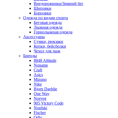
Внедорожники/Зимний бег
Шиповки
Борцовки
Одежда по видам спорта
Беговая одежда
Лыжная одежда
Горнолыжная одежда
Аксессуары
Сумки, рюкзаки
Кепки, бейсболки
Чехол для лыж
Бренды
8848 Altitude
Noname
Craft
Asics
Mizuno
Nike
Bjorn Daehlie
One Way
Norveg
905 Victory Code
Nordski
Fischer
Odlo