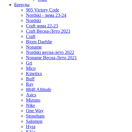
Бренды
905 Victory Code
Nordski - зима 23-24
Nordski
Craft зима 22-23
Craft Весна-Лето 2021
Craft
Bjorn Daehlie
Noname
Nordski весна-лето 2022
Noname Весна-Лето 2021
Gri
Mico
Kinetixx
Buff
Ray
8848 Altitude
Asics
Mizuno
Nike
One Way
Stoneham
Salomon
Hyra
KV+