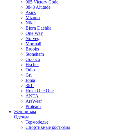
905 Victory Code
8848 Altitude
Asics
Mizuno
Nike
Bjorn Daehlie
One Way
Norveg
Mormaii
Brooks
Stoneham
Gococo
Fischer
Odlo
Gri
Joma
361°
Hoka One One
ANTA
ArsWear
Proteam
Женщинам
Одежда
Термобелье
Спортивные костюмы