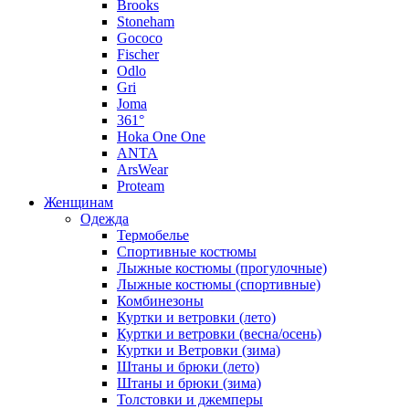
Brooks
Stoneham
Gococo
Fischer
Odlo
Gri
Joma
361°
Hoka One One
ANTA
ArsWear
Proteam
Женщинам
Одежда
Термобелье
Спортивные костюмы
Лыжные костюмы (прогулочные)
Лыжные костюмы (спортивные)
Комбинезоны
Куртки и ветровки (лето)
Куртки и ветровки (весна/осень)
Куртки и Ветровки (зима)
Штаны и брюки (лето)
Штаны и брюки (зима)
Толстовки и джемперы