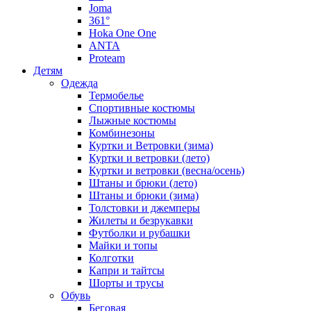
Joma
361°
Hoka One One
ANTA
Proteam
Детям
Одежда
Термобелье
Спортивные костюмы
Лыжные костюмы
Комбинезоны
Куртки и Ветровки (зима)
Куртки и ветровки (лето)
Куртки и ветровки (весна/осень)
Штаны и брюки (лето)
Штаны и брюки (зима)
Толстовки и джемперы
Жилеты и безрукавки
Футболки и рубашки
Майки и топы
Колготки
Капри и тайтсы
Шорты и трусы
Обувь
Беговая