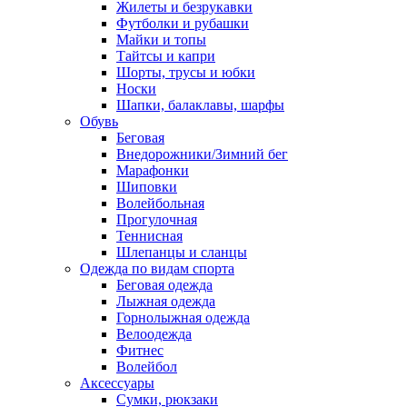
Жилеты и безрукавки
Футболки и рубашки
Майки и топы
Тайтсы и капри
Шорты, трусы и юбки
Носки
Шапки, балаклавы, шарфы
Обувь
Беговая
Внедорожники/Зимний бег
Марафонки
Шиповки
Волейбольная
Прогулочная
Теннисная
Шлепанцы и сланцы
Одежда по видам спорта
Беговая одежда
Лыжная одежда
Горнолыжная одежда
Велоодежда
Фитнес
Волейбол
Аксессуары
Сумки, рюкзаки