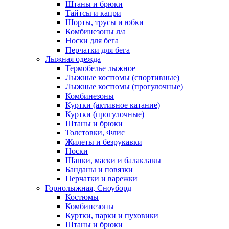
Штаны и брюки
Тайтсы и капри
Шорты, трусы и юбки
Комбинезоны л/а
Носки для бега
Перчатки для бега
Лыжная одежда
Термобелье лыжное
Лыжные костюмы (спортивные)
Лыжные костюмы (прогулочные)
Комбинезоны
Куртки (активное катание)
Куртки (прогулочные)
Штаны и брюки
Толстовки, Флис
Жилеты и безрукавки
Носки
Шапки, маски и балаклавы
Банданы и повязки
Перчатки и варежки
Горнолыжная, Сноуборд
Костюмы
Комбинезоны
Куртки, парки и пуховики
Штаны и брюки