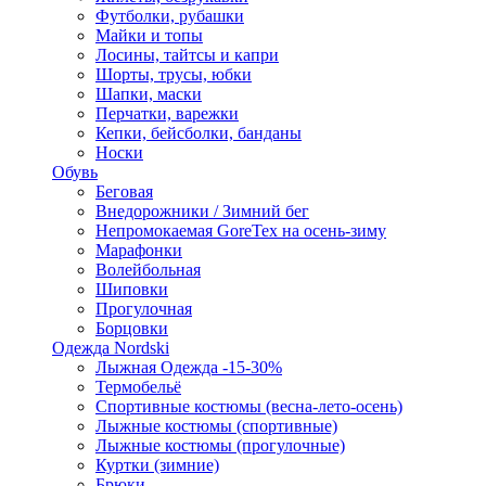
Футболки, рубашки
Майки и топы
Лосины, тайтсы и капри
Шорты, трусы, юбки
Шапки, маски
Перчатки, варежки
Кепки, бейсболки, банданы
Носки
Обувь
Беговая
Внедорожники / Зимний бег
Непромокаемая GoreTex на осень-зиму
Марафонки
Волейбольная
Шиповки
Прогулочная
Борцовки
Одежда Nordski
Лыжная Одежда -15-30%
Термобельё
Спортивные костюмы (весна-лето-осень)
Лыжные костюмы (спортивные)
Лыжные костюмы (прогулочные)
Куртки (зимние)
Брюки