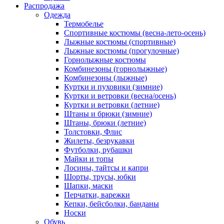
Распродажа
Одежда
Термобелье
Спортивные костюмы (весна-лето-осень)
Лыжные костюмы (спортивные)
Лыжные костюмы (прогулочные)
Горнолыжные костюмы
Комбинезоны (горнолыжные)
Комбинезоны (лыжные)
Куртки и пуховики (зимние)
Куртки и ветровки (весна/осень)
Куртки и ветровки (летние)
Штаны и брюки (зимние)
Штаны, брюки (летние)
Толстовки, Флис
Жилеты, безрукавки
Футболки, рубашки
Майки и топы
Лосины, тайтсы и капри
Шорты, трусы, юбки
Шапки, маски
Перчатки, варежки
Кепки, бейсболки, банданы
Носки
Обувь