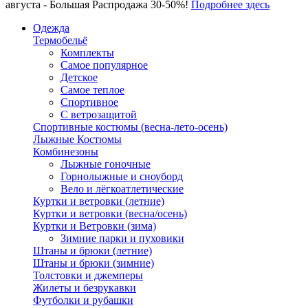
августа - Большая Распродажа 30-50%!
Подробнее здесь
Одежда
Термобельё
Комплекты
Самое популярное
Детское
Самое теплое
Спортивное
С ветрозащитой
Спортивные костюмы (весна-лето-осень)
Лыжные Костюмы
Комбинезоны
Лыжные гоночные
Горнолыжные и сноуборд
Вело и лёгкоатлетические
Куртки и ветровки (летние)
Куртки и ветровки (весна/осень)
Куртки и Ветровки (зима)
Зимние парки и пуховики
Штаны и брюки (летние)
Штаны и брюки (зимние)
Толстовки и джемперы
Жилеты и безрукавки
Футболки и рубашки