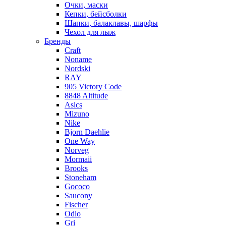
Очки, маски
Кепки, бейсболки
Шапки, балаклавы, шарфы
Чехол для лыж
Бренды
Craft
Noname
Nordski
RAY
905 Victory Code
8848 Altitude
Asics
Mizuno
Nike
Bjorn Daehlie
One Way
Norveg
Mormaii
Brooks
Stoneham
Gococo
Saucony
Fischer
Odlo
Gri