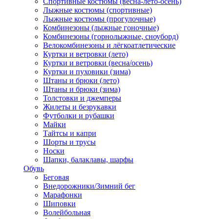
Спортивные костюмы (весна-лето-осень)
Лыжные костюмы (спортивные)
Лыжные костюмы (прогулочные)
Комбинезоны (лыжные гоночные)
Комбинезоны (горнолыжные, сноуборд)
Велокомбинезоны и лёгкоатлетические
Куртки и ветровки (лето)
Куртки и ветровки (весна/осень)
Куртки и пуховики (зима)
Штаны и брюки (лето)
Штаны и брюки (зима)
Толстовки и джемперы
Жилеты и безрукавки
Футболки и рубашки
Майки
Тайтсы и капри
Шорты и трусы
Носки
Шапки, балаклавы, шарфы
Обувь
Беговая
Внедорожники/Зимний бег
Марафонки
Шиповки
Волейбольная