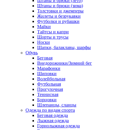
Штаны и брюки (лето)
Штаны и брюки (зима)
Толстовки и джемперы
Жилеты и безрукавки
Футболки и рубашки
Майки
Тайтсы и капри
Шорты и трусы
Носки
Шапки, балаклавы, шарфы
Обувь
Беговая
Внедорожники/Зимний бег
Марафонки
Шиповки
Волейбольная
Футбольная
Прогулочная
Теннисная
Борцовки
Шлепанцы, сланцы
Одежда по видам спорта
Беговая одежда
Лыжная одежда
Горнолыжная одежда