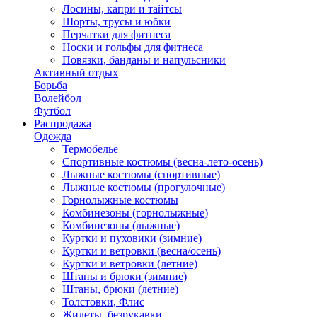
Лосины, капри и тайтсы
Шорты, трусы и юбки
Перчатки для фитнеса
Носки и гольфы для фитнеса
Повязки, банданы и напульсники
Активный отдых
Борьба
Волейбол
Футбол
Распродажа
Одежда
Термобелье
Спортивные костюмы (весна-лето-осень)
Лыжные костюмы (спортивные)
Лыжные костюмы (прогулочные)
Горнолыжные костюмы
Комбинезоны (горнолыжные)
Комбинезоны (лыжные)
Куртки и пуховики (зимние)
Куртки и ветровки (весна/осень)
Куртки и ветровки (летние)
Штаны и брюки (зимние)
Штаны, брюки (летние)
Толстовки, Флис
Жилеты, безрукавки