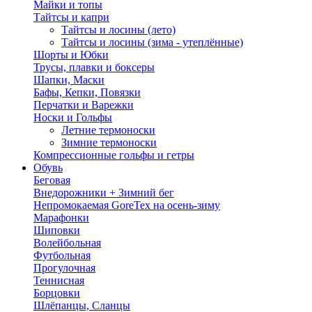
Майки и топы
Тайтсы и капри
Тайтсы и лосины (лето)
Тайтсы и лосины (зима - утеплённые)
Шорты и Юбки
Трусы, плавки и боксеры
Шапки, Маски
Бафы, Кепки, Повязки
Перчатки и Варежки
Носки и Гольфы
Летние термоноски
Зимние термоноски
Компрессионные гольфы и гетры
Обувь
Беговая
Внедорожники + Зимний бег
Непромокаемая GoreTex на осень-зиму
Марафонки
Шиповки
Волейбольная
Футбольная
Прогулочная
Теннисная
Борцовки
Шлёпанцы, Сланцы