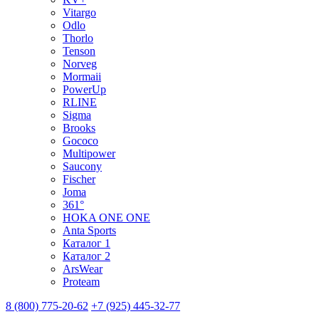
Vitargo
Odlo
Thorlo
Tenson
Norveg
Mormaii
PowerUp
RLINE
Sigma
Brooks
Gococo
Multipower
Saucony
Fischer
Joma
361°
HOKA ONE ONE
Anta Sports
Каталог 1
Каталог 2
ArsWear
Proteam
8 (800) 775-20-62
+7 (925) 445-32-77