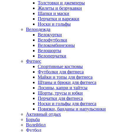
Толстовки и джемперы
Жилеты и безрукавки
Шапки и маски
Перчатки и варежки
Носки и гольфы
Велоодежда
Велокуртки
Велофутболки
Велокомбинезоны
Велошорты
Велоперчатки
Фитнес
Спортивные костюмы
Футболки для фитнеса
Майки и топы для фитнеса
Штаны и брюки для фитнеса
Лосины, капри и тайтсы
Шорты, трусы и юбки
Перчатки для фитнеса
Носки и гольфы для фитнеса
Повязки, банданы и напульсники
Активный отдых
Борьба
Волейбол
Футбол