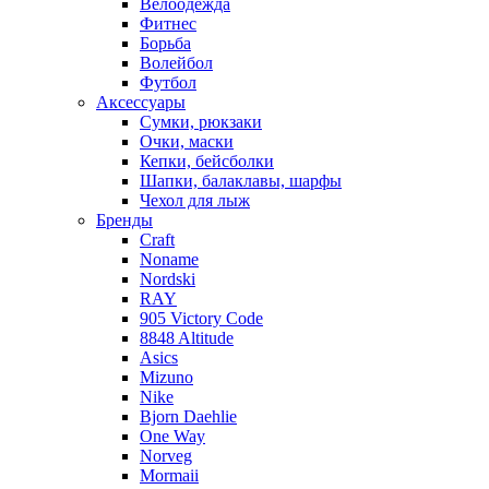
Велоодежда
Фитнес
Борьба
Волейбол
Футбол
Аксессуары
Сумки, рюкзаки
Очки, маски
Кепки, бейсболки
Шапки, балаклавы, шарфы
Чехол для лыж
Бренды
Craft
Noname
Nordski
RAY
905 Victory Code
8848 Altitude
Asics
Mizuno
Nike
Bjorn Daehlie
One Way
Norveg
Mormaii