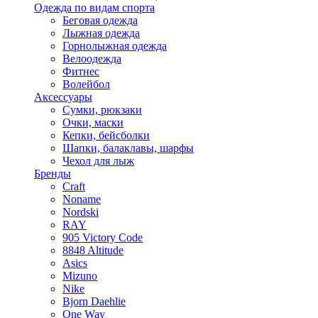
Одежда по видам спорта
Беговая одежда
Лыжная одежда
Горнолыжная одежда
Велоодежда
Фитнес
Волейбол
Аксессуары
Сумки, рюкзаки
Очки, маски
Кепки, бейсболки
Шапки, балаклавы, шарфы
Чехол для лыж
Бренды
Craft
Noname
Nordski
RAY
905 Victory Code
8848 Altitude
Asics
Mizuno
Nike
Bjorn Daehlie
One Way