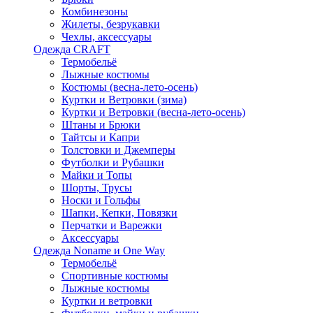
Комбинезоны
Жилеты, безрукавки
Чехлы, аксессуары
Одежда CRAFT
Термобельё
Лыжные костюмы
Костюмы (весна-лето-осень)
Куртки и Ветровки (зима)
Куртки и Ветровки (весна-лето-осень)
Штаны и Брюки
Тайтсы и Капри
Толстовки и Джемперы
Футболки и Рубашки
Майки и Топы
Шорты, Трусы
Носки и Гольфы
Шапки, Кепки, Повязки
Перчатки и Варежки
Аксессуары
Одежда Noname и One Way
Термобельё
Спортивные костюмы
Лыжные костюмы
Куртки и ветровки