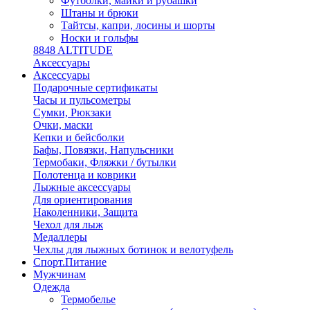
Футболки, майки и рубашки
Штаны и брюки
Тайтсы, капри, лосины и шорты
Носки и гольфы
8848 ALTITUDE
Аксессуары
Аксессуары
Подарочные сертификаты
Часы и пульсометры
Сумки, Рюкзаки
Очки, маски
Кепки и бейсболки
Бафы, Повязки, Напульсники
Термобаки, Фляжки / бутылки
Полотенца и коврики
Лыжные аксессуары
Для ориентирования
Наколенники, Защита
Чехол для лыж
Медаллеры
Чехлы для лыжных ботинок и велотуфель
Спорт.Питание
Мужчинам
Одежда
Термобелье