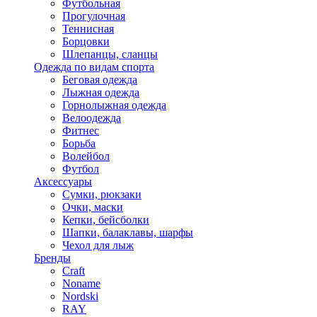
Футбольная
Прогулочная
Теннисная
Борцовки
Шлепанцы, сланцы
Одежда по видам спорта
Беговая одежда
Лыжная одежда
Горнолыжная одежда
Велоодежда
Фитнес
Борьба
Волейбол
Футбол
Аксессуары
Сумки, рюкзаки
Очки, маски
Кепки, бейсболки
Шапки, балаклавы, шарфы
Чехол для лыж
Бренды
Craft
Noname
Nordski
RAY