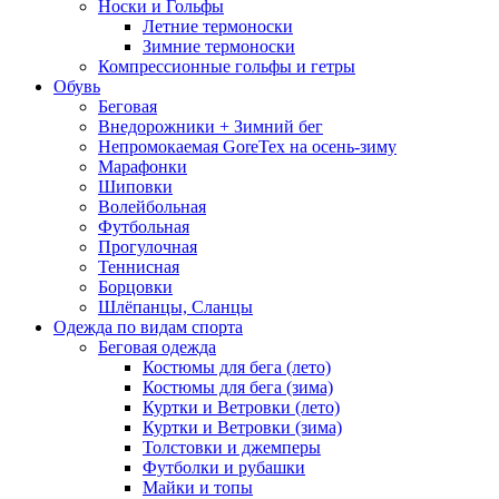
Носки и Гольфы
Летние термоноски
Зимние термоноски
Компрессионные гольфы и гетры
Обувь
Беговая
Внедорожники + Зимний бег
Непромокаемая GoreTex на осень-зиму
Марафонки
Шиповки
Волейбольная
Футбольная
Прогулочная
Теннисная
Борцовки
Шлёпанцы, Сланцы
Одежда по видам спорта
Беговая одежда
Костюмы для бега (лето)
Костюмы для бега (зима)
Куртки и Ветровки (лето)
Куртки и Ветровки (зима)
Толстовки и джемперы
Футболки и рубашки
Майки и топы