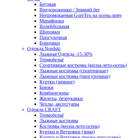
Беговая
Внедорожники / Зимний бег
Непромокаемая GoreTex на осень-зиму
Марафонки
Волейбольная
Шиповки
Прогулочная
Борцовки
Одежда Nordski
Лыжная Одежда -15-30%
Термобельё
Спортивные костюмы (весна-лето-осень)
Лыжные костюмы (спортивные)
Лыжные костюмы (прогулочные)
Куртки (зимние)
Брюки
Комбинезоны
Жилеты, безрукавки
Чехлы, аксессуары
Одежда CRAFT
Термобельё
Лыжные костюмы
Костюмы (весна-лето-осень)
Куртки и Ветровки (зима)
Куртки и Ветровки (весна-лето-осень)