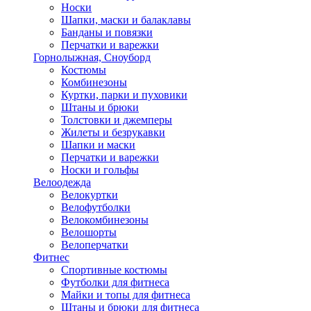
Носки
Шапки, маски и балаклавы
Банданы и повязки
Перчатки и варежки
Горнолыжная, Сноуборд
Костюмы
Комбинезоны
Куртки, парки и пуховики
Штаны и брюки
Толстовки и джемперы
Жилеты и безрукавки
Шапки и маски
Перчатки и варежки
Носки и гольфы
Велоодежда
Велокуртки
Велофутболки
Велокомбинезоны
Велошорты
Велоперчатки
Фитнес
Спортивные костюмы
Футболки для фитнеса
Майки и топы для фитнеса
Штаны и брюки для фитнеса