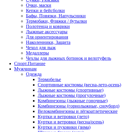
Очки, маски
Кепки и бейсболки
Бафы, Повязки, Напульсники
Термобаки, Фляжки / бутылки
Полотенца и коврики
Лыжные аксессуары
Для ориентирования
Наколенники, Защита
Чехол для лыж
Медаллеры
Чехлы для лыжных ботинок и велотуфель
Спорт.Питание
Мужчинам
Одежда
Термобелье
Спортивные костюмы (весна-лето-осень)
Лыжные костюмы (спортивные)
Лыжные костюмы (прогулочные)
Комбинезоны (лыжные гоночные)
Комбинезоны (горнолыжные, сноуборд)
Велокомбинезоны и лёгкоатлетические
Куртки и ветровки (лето)
Куртки и ветровки (весна/осень)
Куртки и пуховики (зима)