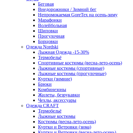
Беговая
Внедорожники / Зимний бег
Непромокаемая GoreTex на осень-зиму
Марафонки
Волейбольная
Шиповки
Прогулочная
Борцовки
Одежда Nordski
Лыжная Одежда -15-30%
Термобельё
Спортивные костюмы (весна-лето-осень)
Лыжные костюмы (спортивные)
Лыжные костюмы (прогулочные)
Куртки (зимние)
Брюки
Комбинезоны
Жилеты, безрукавки
Чехлы, аксессуары
Одежда CRAFT
Термобельё
Лыжные костюмы
Костюмы (весна-лето-осень)
Куртки и Ветровки (зима)
Куртки и Ветровки (весна-лето-осень)