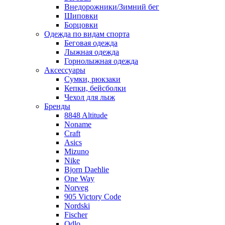
Внедорожники/Зимний бег
Шиповки
Борцовки
Одежда по видам спорта
Беговая одежда
Лыжная одежда
Горнолыжная одежда
Аксессуары
Сумки, рюкзаки
Кепки, бейсболки
Чехол для лыж
Бренды
8848 Altitude
Noname
Craft
Asics
Mizuno
Nike
Bjorn Daehlie
One Way
Norveg
905 Victory Code
Nordski
Fischer
Odlo