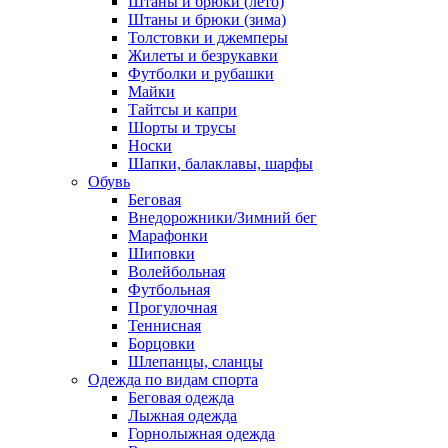
Штаны и брюки (лето)
Штаны и брюки (зима)
Толстовки и джемперы
Жилеты и безрукавки
Футболки и рубашки
Майки
Тайтсы и капри
Шорты и трусы
Носки
Шапки, балаклавы, шарфы
Обувь
Беговая
Внедорожники/Зимний бег
Марафонки
Шиповки
Волейбольная
Футбольная
Прогулочная
Теннисная
Борцовки
Шлепанцы, сланцы
Одежда по видам спорта
Беговая одежда
Лыжная одежда
Горнолыжная одежда