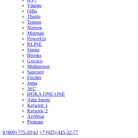
Vitargo
Odlo
Thorlo
Tenson
Norveg
Mormaii
PowerUp
RLINE
Sigma
Brooks
Gococo
Multipower
Saucony
Fischer
Joma
361°
HOKA ONE ONE
Anta Sports
Каталог 1
Каталог 2
ArsWear
Proteam
8 (800) 775-20-62
+7 (925) 445-32-77