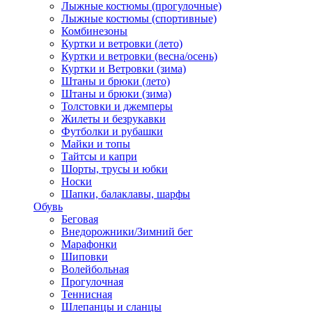
Лыжные костюмы (прогулочные)
Лыжные костюмы (спортивные)
Комбинезоны
Куртки и ветровки (лето)
Куртки и ветровки (весна/осень)
Куртки и Ветровки (зима)
Штаны и брюки (лето)
Штаны и брюки (зима)
Толстовки и джемперы
Жилеты и безрукавки
Футболки и рубашки
Майки и топы
Тайтсы и капри
Шорты, трусы и юбки
Носки
Шапки, балаклавы, шарфы
Обувь
Беговая
Внедорожники/Зимний бег
Марафонки
Шиповки
Волейбольная
Прогулочная
Теннисная
Шлепанцы и сланцы