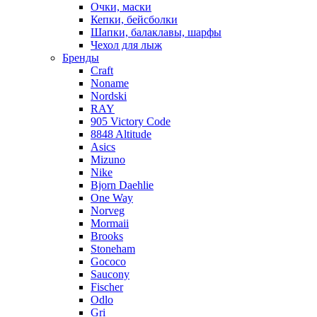
Очки, маски
Кепки, бейсболки
Шапки, балаклавы, шарфы
Чехол для лыж
Бренды
Craft
Noname
Nordski
RAY
905 Victory Code
8848 Altitude
Asics
Mizuno
Nike
Bjorn Daehlie
One Way
Norveg
Mormaii
Brooks
Stoneham
Gococo
Saucony
Fischer
Odlo
Gri