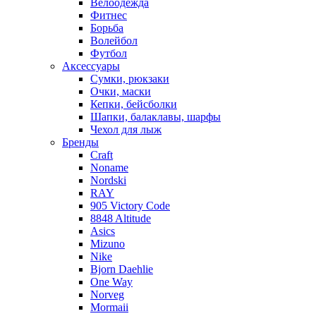
Велоодежда
Фитнес
Борьба
Волейбол
Футбол
Аксессуары
Сумки, рюкзаки
Очки, маски
Кепки, бейсболки
Шапки, балаклавы, шарфы
Чехол для лыж
Бренды
Craft
Noname
Nordski
RAY
905 Victory Code
8848 Altitude
Asics
Mizuno
Nike
Bjorn Daehlie
One Way
Norveg
Mormaii