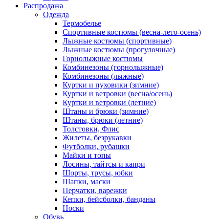
Распродажа
Одежда
Термобелье
Спортивные костюмы (весна-лето-осень)
Лыжные костюмы (спортивные)
Лыжные костюмы (прогулочные)
Горнолыжные костюмы
Комбинезоны (горнолыжные)
Комбинезоны (лыжные)
Куртки и пуховики (зимние)
Куртки и ветровки (весна/осень)
Куртки и ветровки (летние)
Штаны и брюки (зимние)
Штаны, брюки (летние)
Толстовки, Флис
Жилеты, безрукавки
Футболки, рубашки
Майки и топы
Лосины, тайтсы и капри
Шорты, трусы, юбки
Шапки, маски
Перчатки, варежки
Кепки, бейсболки, банданы
Носки
Обувь