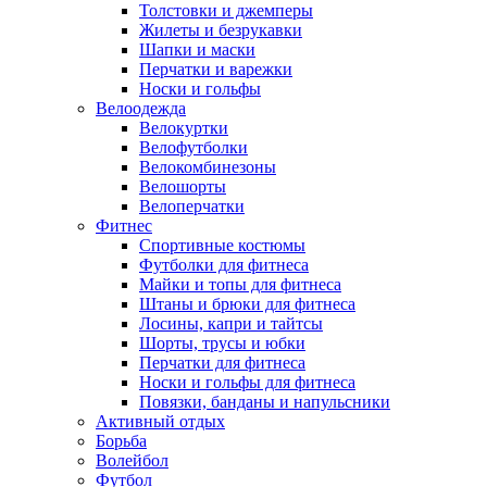
Толстовки и джемперы
Жилеты и безрукавки
Шапки и маски
Перчатки и варежки
Носки и гольфы
Велоодежда
Велокуртки
Велофутболки
Велокомбинезоны
Велошорты
Велоперчатки
Фитнес
Спортивные костюмы
Футболки для фитнеса
Майки и топы для фитнеса
Штаны и брюки для фитнеса
Лосины, капри и тайтсы
Шорты, трусы и юбки
Перчатки для фитнеса
Носки и гольфы для фитнеса
Повязки, банданы и напульсники
Активный отдых
Борьба
Волейбол
Футбол