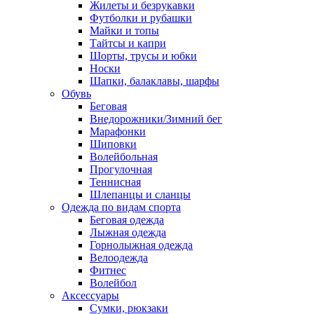
Жилеты и безрукавки
Футболки и рубашки
Майки и топы
Тайтсы и капри
Шорты, трусы и юбки
Носки
Шапки, балаклавы, шарфы
Обувь
Беговая
Внедорожники/Зимний бег
Марафонки
Шиповки
Волейбольная
Прогулочная
Теннисная
Шлепанцы и сланцы
Одежда по видам спорта
Беговая одежда
Лыжная одежда
Горнолыжная одежда
Велоодежда
Фитнес
Волейбол
Аксессуары
Сумки, рюкзаки