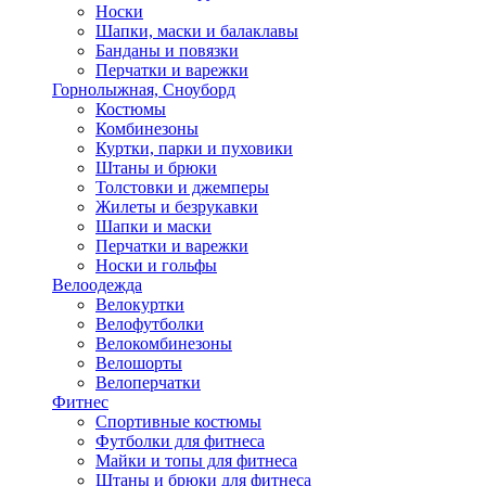
Носки
Шапки, маски и балаклавы
Банданы и повязки
Перчатки и варежки
Горнолыжная, Сноуборд
Костюмы
Комбинезоны
Куртки, парки и пуховики
Штаны и брюки
Толстовки и джемперы
Жилеты и безрукавки
Шапки и маски
Перчатки и варежки
Носки и гольфы
Велоодежда
Велокуртки
Велофутболки
Велокомбинезоны
Велошорты
Велоперчатки
Фитнес
Спортивные костюмы
Футболки для фитнеса
Майки и топы для фитнеса
Штаны и брюки для фитнеса