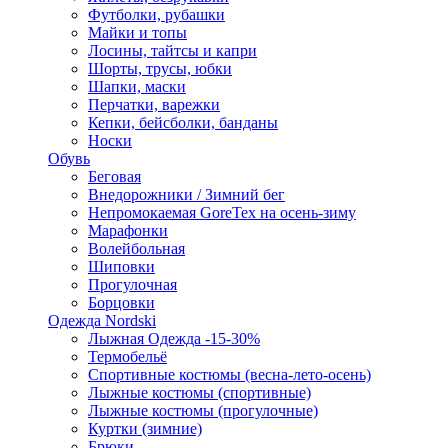
Футболки, рубашки
Майки и топы
Лосины, тайтсы и капри
Шорты, трусы, юбки
Шапки, маски
Перчатки, варежки
Кепки, бейсболки, банданы
Носки
Обувь
Беговая
Внедорожники / Зимний бег
Непромокаемая GoreTex на осень-зиму
Марафонки
Волейбольная
Шиповки
Прогулочная
Борцовки
Одежда Nordski
Лыжная Одежда -15-30%
Термобельё
Спортивные костюмы (весна-лето-осень)
Лыжные костюмы (спортивные)
Лыжные костюмы (прогулочные)
Куртки (зимние)
Брюки