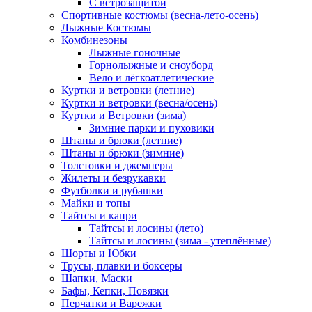
С ветрозащитой
Спортивные костюмы (весна-лето-осень)
Лыжные Костюмы
Комбинезоны
Лыжные гоночные
Горнолыжные и сноуборд
Вело и лёгкоатлетические
Куртки и ветровки (летние)
Куртки и ветровки (весна/осень)
Куртки и Ветровки (зима)
Зимние парки и пуховики
Штаны и брюки (летние)
Штаны и брюки (зимние)
Толстовки и джемперы
Жилеты и безрукавки
Футболки и рубашки
Майки и топы
Тайтсы и капри
Тайтсы и лосины (лето)
Тайтсы и лосины (зима - утеплённые)
Шорты и Юбки
Трусы, плавки и боксеры
Шапки, Маски
Бафы, Кепки, Повязки
Перчатки и Варежки