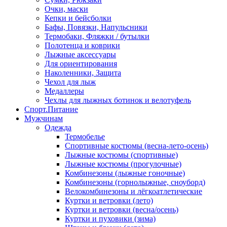
Очки, маски
Кепки и бейсболки
Бафы, Повязки, Напульсники
Термобаки, Фляжки / бутылки
Полотенца и коврики
Лыжные аксессуары
Для ориентирования
Наколенники, Защита
Чехол для лыж
Медаллеры
Чехлы для лыжных ботинок и велотуфель
Спорт.Питание
Мужчинам
Одежда
Термобелье
Спортивные костюмы (весна-лето-осень)
Лыжные костюмы (спортивные)
Лыжные костюмы (прогулочные)
Комбинезоны (лыжные гоночные)
Комбинезоны (горнолыжные, сноуборд)
Велокомбинезоны и лёгкоатлетические
Куртки и ветровки (лето)
Куртки и ветровки (весна/осень)
Куртки и пуховики (зима)