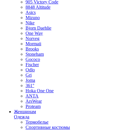
905 Victory Code
8848 Altitude
Asics
Mizuno
Nike
Bjorn Daehlie
One Way
Norveg
Mormaii
Brooks
Stoneham
Gococo
Fischer
Odlo
Gri
Joma
361°
Hoka One One
ANTA
ArsWear
Proteam
Женщинам
Одежда
Термобелье
Спортивные костюмы