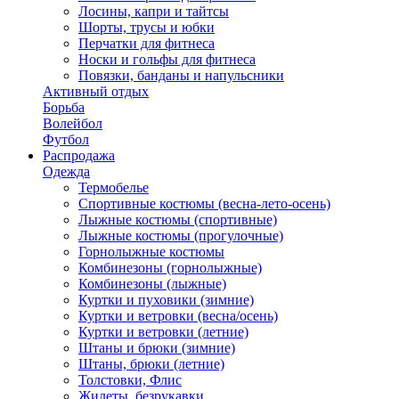
Лосины, капри и тайтсы
Шорты, трусы и юбки
Перчатки для фитнеса
Носки и гольфы для фитнеса
Повязки, банданы и напульсники
Активный отдых
Борьба
Волейбол
Футбол
Распродажа
Одежда
Термобелье
Спортивные костюмы (весна-лето-осень)
Лыжные костюмы (спортивные)
Лыжные костюмы (прогулочные)
Горнолыжные костюмы
Комбинезоны (горнолыжные)
Комбинезоны (лыжные)
Куртки и пуховики (зимние)
Куртки и ветровки (весна/осень)
Куртки и ветровки (летние)
Штаны и брюки (зимние)
Штаны, брюки (летние)
Толстовки, Флис
Жилеты, безрукавки