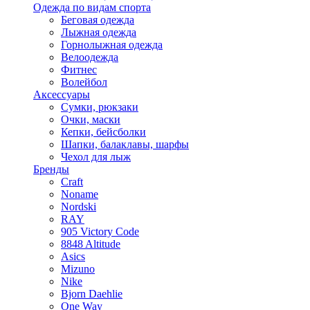
Одежда по видам спорта
Беговая одежда
Лыжная одежда
Горнолыжная одежда
Велоодежда
Фитнес
Волейбол
Аксессуары
Сумки, рюкзаки
Очки, маски
Кепки, бейсболки
Шапки, балаклавы, шарфы
Чехол для лыж
Бренды
Craft
Noname
Nordski
RAY
905 Victory Code
8848 Altitude
Asics
Mizuno
Nike
Bjorn Daehlie
One Way