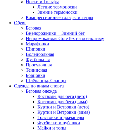
Носки и Гольфы
Летние термоноски
Зимние термоноски
Компрессионные гольфы и гетры
Обувь
Беговая
Внедорожники + Зимний бег
Непромокаемая GoreTex на осень-зиму
Марафонки
Шиповки
Волейбольная
Футбольная
Прогулочная
Теннисная
Борцовки
Шлёпанцы, Сланцы
Одежда по видам спорта
Беговая одежда
Костюмы для бега (лето)
Костюмы для бега (зима)
Куртки и Ветровки (лето)
Куртки и Ветровки (зима)
Толстовки и джемперы
Футболки и рубашки
Майки и топы