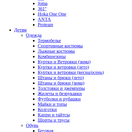
Joma
361°
Hoka One One
ANTA
Proteam
Детям
Одежда
Термобелье
Спортивные костюмы
Лыжные костюмы
Комбинезоны
Куртки и Ветровки (зима)
Куртки и ветровки (лето)
Куртки и ветровки (весна/осень)
Штаны и брюки (лето)
Штаны и брюки (зима)
Толстовки и джемперы
Жилеты и безрукавки
Футболки и рубашки
Майки и топы
Колготки
Капри и тайтсы
Шорты и трусы
Обувь
Беговая