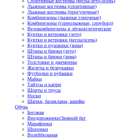
Спортивные костюмы (весна-лето-осень)
Лыжные костюмы (спортивные)
Лыжные костюмы (прогулочные)
Комбинезоны (лыжные гоночные)
Комбинезоны (горнолыжные, сноуборд)
Велокомбинезоны и лёгкоатлетические
Куртки и ветровки (лето)
Куртки и ветровки (весна/осень)
Куртки и пуховики (зима)
Штаны и брюки (лето)
Штаны и брюки (зима)
Толстовки и джемперы
Жилеты и безрукавки
Футболки и рубашки
Майки
Тайтсы и капри
Шорты и трусы
Носки
Шапки, балаклавы, шарфы
Обувь
Беговая
Внедорожники/Зимний бег
Марафонки
Шиповки
Волейбольная