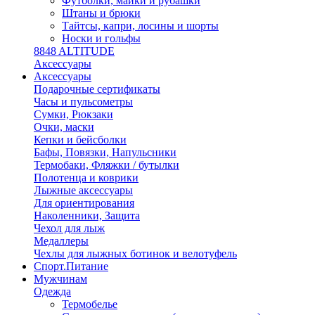
Футболки, майки и рубашки
Штаны и брюки
Тайтсы, капри, лосины и шорты
Носки и гольфы
8848 ALTITUDE
Аксессуары
Аксессуары
Подарочные сертификаты
Часы и пульсометры
Сумки, Рюкзаки
Очки, маски
Кепки и бейсболки
Бафы, Повязки, Напульсники
Термобаки, Фляжки / бутылки
Полотенца и коврики
Лыжные аксессуары
Для ориентирования
Наколенники, Защита
Чехол для лыж
Медаллеры
Чехлы для лыжных ботинок и велотуфель
Спорт.Питание
Мужчинам
Одежда
Термобелье