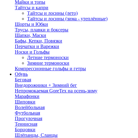
Майки и топы
Тайтсы и капри
Тайтсы и лосины (лето)
Тайтсы и лосины (зима - утеплённые)
Шорты и Юбки
Трусы, плавки и боксеры
Шапки, Маски
Бафы, Кепки, Повязки
Перчатки и Варежки
Носки и Гольфы
Летние термоноски
Зимние термоноски
Компрессионные гольфы и гетры
Обувь
Беговая
Внедорожники + Зимний бег
Непромокаемая GoreTex на осень-зиму
Марафонки
Шиповки
Волейбольная
Футбольная
Прогулочная
Теннисная
Борцовки
Шлёпанцы, Сланцы