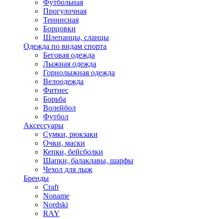
Футбольная
Прогулочная
Теннисная
Борцовки
Шлепанцы, сланцы
Одежда по видам спорта
Беговая одежда
Лыжная одежда
Горнолыжная одежда
Велоодежда
Фитнес
Борьба
Волейбол
Футбол
Аксессуары
Сумки, рюкзаки
Очки, маски
Кепки, бейсболки
Шапки, балаклавы, шарфы
Чехол для лыж
Бренды
Craft
Noname
Nordski
RAY