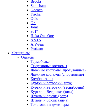
Brooks
Stoneham
Gococo
Fischer
Odlo
Gri
Joma
361°
Hoka One One
ANTA
ArsWear
Proteam
Женщинам
Одежда
Термобелье
Спортивные костюмы
Лыжные костюмы (прогулочные)
Лыжные костюмы (спортивные)
Комбинезоны
Куртки и ветровки (лето)
Куртки и ветровки (весна/осень)
Куртки и Ветровки (зима)
Штаны и брюки (лето)
Штаны и брюки (зима)
Толстовки и джемперы