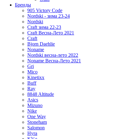
Бренды
905 Victory Code
Nordski - зима 23-24
Nordski
Craft зима 22-23
Craft Весна-Лето 2021
Craft
Bjorn Daehlie
Noname
Nordski весна-лето 2022
Noname Весна-Лето 2021
Gri
Mico
Kinetixx
Buff
Ray
8848 Altitude
Asics
Mizuno
Nike
One Way
Stoneham
Salomon
Hyra
KV+