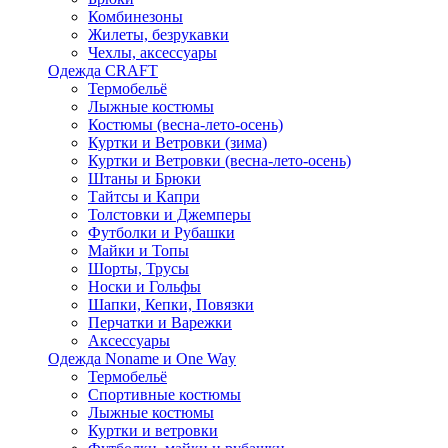
Комбинезоны
Жилеты, безрукавки
Чехлы, аксессуары
Одежда CRAFT
Термобельё
Лыжные костюмы
Костюмы (весна-лето-осень)
Куртки и Ветровки (зима)
Куртки и Ветровки (весна-лето-осень)
Штаны и Брюки
Тайтсы и Капри
Толстовки и Джемперы
Футболки и Рубашки
Майки и Топы
Шорты, Трусы
Носки и Гольфы
Шапки, Кепки, Повязки
Перчатки и Варежки
Аксессуары
Одежда Noname и One Way
Термобельё
Спортивные костюмы
Лыжные костюмы
Куртки и ветровки