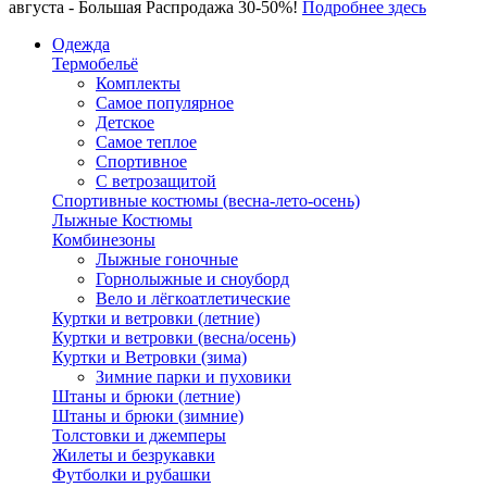
августа - Большая Распродажа 30-50%!
Подробнее здесь
Одежда
Термобельё
Комплекты
Самое популярное
Детское
Самое теплое
Спортивное
С ветрозащитой
Спортивные костюмы (весна-лето-осень)
Лыжные Костюмы
Комбинезоны
Лыжные гоночные
Горнолыжные и сноуборд
Вело и лёгкоатлетические
Куртки и ветровки (летние)
Куртки и ветровки (весна/осень)
Куртки и Ветровки (зима)
Зимние парки и пуховики
Штаны и брюки (летние)
Штаны и брюки (зимние)
Толстовки и джемперы
Жилеты и безрукавки
Футболки и рубашки