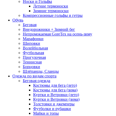
Носки и Гольфы
Летние термоноски
Зимние термоноски
Компрессионные гольфы и гетры
Обувь
Беговая
Внедорожники + Зимний бег
Непромокаемая GoreTex на осень-зиму
Марафонки
Шиповки
Волейбольная
Футбольная
Прогулочная
Теннисная
Борцовки
Шлёпанцы, Сланцы
Одежда по видам спорта
Беговая одежда
Костюмы для бега (лето)
Костюмы для бега (зима)
Куртки и Ветровки (лето)
Куртки и Ветровки (зима)
Толстовки и джемперы
Футболки и рубашки
Майки и топы