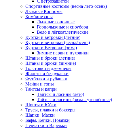
С ветрозащитой
Спортивные костюмы (весна-лето-осень)
Лыжные Костюмы
Комбинезоны
Лыжные гоночные
Горнолыжные и сноуборд
Вело и лёгкоатлетические
Куртки и ветровки (летние)
Куртки и ветровки (весна/осень)
Куртки и Ветровки (зима)
Зимние парки и пуховики
Штаны и брюки (летние)
Штаны и брюки (зимние)
Толстовки и джемперы
Жилеты и безрукавки
Футболки и рубашки
Майки и топы
Тайтсы и капри
Тайтсы и лосины (лето)
Тайтсы и лосины (зима - утеплённые)
Шорты и Юбки
Трусы, плавки и боксеры
Шапки, Маски
Бафы, Кепки, Повязки
Перчатки и Варежки