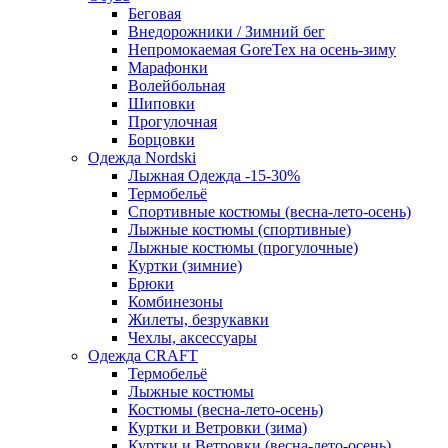
Беговая
Внедорожники / Зимний бег
Непромокаемая GoreTex на осень-зиму
Марафонки
Волейбольная
Шиповки
Прогулочная
Борцовки
Одежда Nordski
Лыжная Одежда -15-30%
Термобельё
Спортивные костюмы (весна-лето-осень)
Лыжные костюмы (спортивные)
Лыжные костюмы (прогулочные)
Куртки (зимние)
Брюки
Комбинезоны
Жилеты, безрукавки
Чехлы, аксессуары
Одежда CRAFT
Термобельё
Лыжные костюмы
Костюмы (весна-лето-осень)
Куртки и Ветровки (зима)
Куртки и Ветровки (весна-лето-осень)