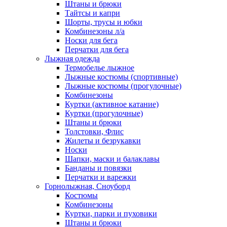
Штаны и брюки
Тайтсы и капри
Шорты, трусы и юбки
Комбинезоны л/а
Носки для бега
Перчатки для бега
Лыжная одежда
Термобелье лыжное
Лыжные костюмы (спортивные)
Лыжные костюмы (прогулочные)
Комбинезоны
Куртки (активное катание)
Куртки (прогулочные)
Штаны и брюки
Толстовки, Флис
Жилеты и безрукавки
Носки
Шапки, маски и балаклавы
Банданы и повязки
Перчатки и варежки
Горнолыжная, Сноуборд
Костюмы
Комбинезоны
Куртки, парки и пуховики
Штаны и брюки