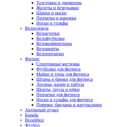
Толстовки и джемперы
Жилеты и безрукавки
Шапки и маски
Перчатки и варежки
Носки и гольфы
Велоодежда
Велокуртки
Велофутболки
Велокомбинезоны
Велошорты
Велоперчатки
Фитнес
Спортивные костюмы
Футболки для фитнеса
Майки и топы для фитнеса
Штаны и брюки для фитнеса
Лосины, капри и тайтсы
Шорты, трусы и юбки
Перчатки для фитнеса
Носки и гольфы для фитнеса
Повязки, банданы и напульсники
Активный отдых
Борьба
Волейбол
Футбол