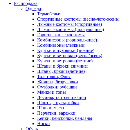
Распродажа
Одежда
Термобелье
Спортивные костюмы (весна-лето-осень)
Лыжные костюмы (спортивные)
Лыжные костюмы (прогулочные)
Горнолыжные костюмы
Комбинезоны (горнолыжные)
Комбинезоны (лыжные)
Куртки и пуховики (зимние)
Куртки и ветровки (весна/осень)
Куртки и ветровки (летние)
Штаны и брюки (зимние)
Штаны, брюки (летние)
Толстовки, Флис
Жилеты, безрукавки
Футболки, рубашки
Майки и топы
Лосины, тайтсы и капри
Шорты, трусы, юбки
Шапки, маски
Перчатки, варежки
Кепки, бейсболки, банданы
Носки
Обувь