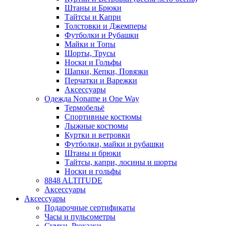
Штаны и Брюки
Тайтсы и Капри
Толстовки и Джемперы
Футболки и Рубашки
Майки и Топы
Шорты, Трусы
Носки и Гольфы
Шапки, Кепки, Повязки
Перчатки и Варежки
Аксессуары
Одежда Noname и One Way
Термобельё
Спортивные костюмы
Лыжные костюмы
Куртки и ветровки
Футболки, майки и рубашки
Штаны и брюки
Тайтсы, капри, лосины и шорты
Носки и гольфы
8848 ALTITUDE
Аксессуары
Аксессуары
Подарочные сертификаты
Часы и пульсометры
Сумки, Рюкзаки