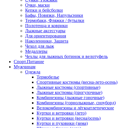
Очки, маски
Кепки и бейсболки
Бафы, Повязки, Напульсники
Термобаки, Фляжки / бутылки
Полотенца и коврики
Лыжные аксессуары
Для ориентирования
Наколенники, Защита
Чехол для лыж
Медаллеры
Чехлы для лыжных ботинок и велотуфель
Спорт.Питание
Мужчинам
Одежда
Термобелье
Спортивные костюмы (весна-лето-осень)
Лыжные костюмы (спортивные)
Лыжные костюмы (прогулочные)
Комбинезоны (лыжные гоночные)
Комбинезоны (горнолыжные, сноуборд)
Велокомбинезоны и лёгкоатлетические
Куртки и ветровки (лето)
Куртки и ветровки (весна/осень)
Куртки и пуховики (зима)