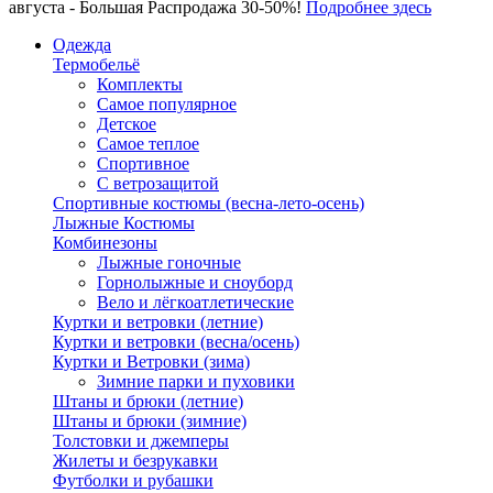
августа - Большая Распродажа 30-50%!
Подробнее здесь
Одежда
Термобельё
Комплекты
Самое популярное
Детское
Самое теплое
Спортивное
С ветрозащитой
Спортивные костюмы (весна-лето-осень)
Лыжные Костюмы
Комбинезоны
Лыжные гоночные
Горнолыжные и сноуборд
Вело и лёгкоатлетические
Куртки и ветровки (летние)
Куртки и ветровки (весна/осень)
Куртки и Ветровки (зима)
Зимние парки и пуховики
Штаны и брюки (летние)
Штаны и брюки (зимние)
Толстовки и джемперы
Жилеты и безрукавки
Футболки и рубашки