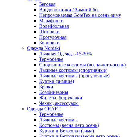
Беговая
Внедорожники / Зимний бег
Непромокаемая GoreTex на осень-зиму
Марафонки
Волейбольная
Шиповки
Прогулочная
Борцовки
Одежда Nordski
Лыжная Одежда -15-30%
Термобельё
Спортивные костюмы (весна-лето-осень)
Лыжные костюмы (спортивные)
Лыжные костюмы (прогулочные)
Куртки (зимние)
Брюки
Комбинезоны
Жилеты, безрукавки
Чехлы, аксессуары
Одежда CRAFT
Термобельё
Лыжные костюмы
Костюмы (весна-лето-осень)
Куртки и Ветровки (зима)
Куртки и Ветровки (весна-лето-осень)