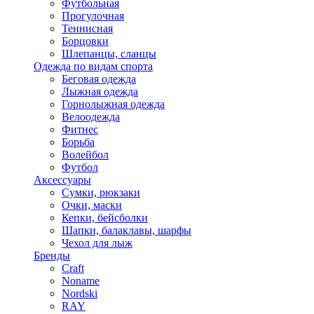
Футбольная
Прогулочная
Теннисная
Борцовки
Шлепанцы, сланцы
Одежда по видам спорта
Беговая одежда
Лыжная одежда
Горнолыжная одежда
Велоодежда
Фитнес
Борьба
Волейбол
Футбол
Аксессуары
Сумки, рюкзаки
Очки, маски
Кепки, бейсболки
Шапки, балаклавы, шарфы
Чехол для лыж
Бренды
Craft
Noname
Nordski
RAY