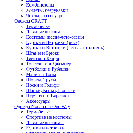
Комбинезоны
Жилеты, безрукавки
Чехлы, аксессуары
Одежда CRAFT
Термобельё
Лыжные костюмы
Костюмы (весна-лето-осень)
Куртки и Ветровки (зима)
Куртки и Ветровки (весна-лето-осень)
Штаны и Брюки
Тайтсы и Капри
Толстовки и Джемперы
Футболки и Рубашки
Майки и Топы
Шорты, Трусы
Носки и Гольфы
Шапки, Кепки, Повязки
Перчатки и Варежки
Аксессуары
Одежда Noname и One Way
Термобельё
Спортивные костюмы
Лыжные костюмы
Куртки и ветровки