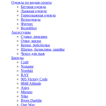
Одежда по видам спорта
Беговая одежда
Лыжная одежда
Горнолыжная одежда
Велоодежда
Фитнес
Волейбол
Аксессуары
Сумки, рюкзаки
Очки, маски
Кепки, бейсболки
Шапки, балаклавы, шарфы
Чехол для лыж
Бренды
Craft
Noname
Nordski
RAY
905 Victory Code
8848 Altitude
Asics
Mizuno
Nike
Bjorn Daehlie
One Way