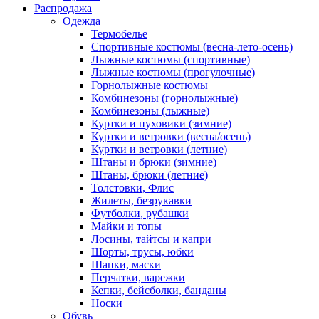
Распродажа
Одежда
Термобелье
Спортивные костюмы (весна-лето-осень)
Лыжные костюмы (спортивные)
Лыжные костюмы (прогулочные)
Горнолыжные костюмы
Комбинезоны (горнолыжные)
Комбинезоны (лыжные)
Куртки и пуховики (зимние)
Куртки и ветровки (весна/осень)
Куртки и ветровки (летние)
Штаны и брюки (зимние)
Штаны, брюки (летние)
Толстовки, Флис
Жилеты, безрукавки
Футболки, рубашки
Майки и топы
Лосины, тайтсы и капри
Шорты, трусы, юбки
Шапки, маски
Перчатки, варежки
Кепки, бейсболки, банданы
Носки
Обувь