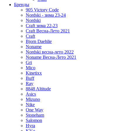
Бренды
905 Victory Code
Nordski - зима 23-24
Nordski
Craft зима 22-23
Craft Весна-Лето 2021
Craft
Bjorn Daehlie
Noname
Nordski весна-лето 2022
Noname Весна-Лето 2021
Gri
Mico
Kinetixx
Buff
Ray
8848 Altitude
Asics
Mizuno
Nike
One Way
Stoneham
Salomon
Hyra
KV+