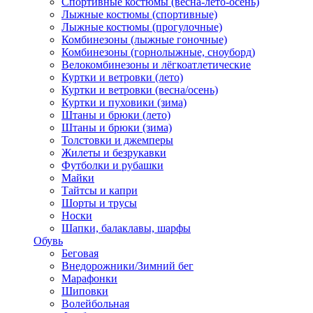
Спортивные костюмы (весна-лето-осень)
Лыжные костюмы (спортивные)
Лыжные костюмы (прогулочные)
Комбинезоны (лыжные гоночные)
Комбинезоны (горнолыжные, сноуборд)
Велокомбинезоны и лёгкоатлетические
Куртки и ветровки (лето)
Куртки и ветровки (весна/осень)
Куртки и пуховики (зима)
Штаны и брюки (лето)
Штаны и брюки (зима)
Толстовки и джемперы
Жилеты и безрукавки
Футболки и рубашки
Майки
Тайтсы и капри
Шорты и трусы
Носки
Шапки, балаклавы, шарфы
Обувь
Беговая
Внедорожники/Зимний бег
Марафонки
Шиповки
Волейбольная