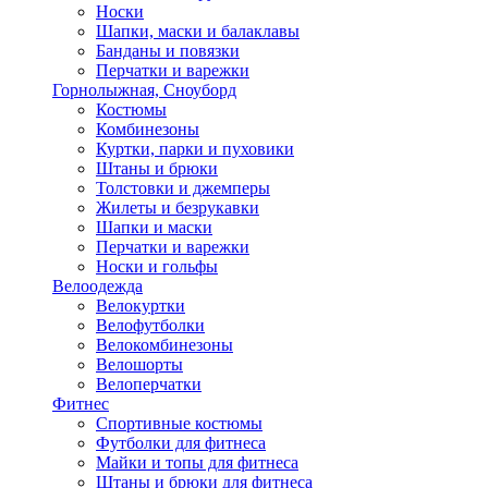
Носки
Шапки, маски и балаклавы
Банданы и повязки
Перчатки и варежки
Горнолыжная, Сноуборд
Костюмы
Комбинезоны
Куртки, парки и пуховики
Штаны и брюки
Толстовки и джемперы
Жилеты и безрукавки
Шапки и маски
Перчатки и варежки
Носки и гольфы
Велоодежда
Велокуртки
Велофутболки
Велокомбинезоны
Велошорты
Велоперчатки
Фитнес
Спортивные костюмы
Футболки для фитнеса
Майки и топы для фитнеса
Штаны и брюки для фитнеса