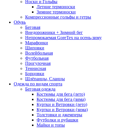
Носки и Гольфы
Летние термоноски
Зимние термоноски
Компрессионные гольфы и гетры
Обувь
Беговая
Внедорожники + Зимний бег
Непромокаемая GoreTex на осень-зиму
Марафонки
Шиповки
Волейбольная
Футбольная
Прогулочная
Теннисная
Борцовки
Шлёпанцы, Сланцы
Одежда по видам спорта
Беговая одежда
Костюмы для бега (лето)
Костюмы для бега (зима)
Куртки и Ветровки (лето)
Куртки и Ветровки (зима)
Толстовки и джемперы
Футболки и рубашки
Майки и топы