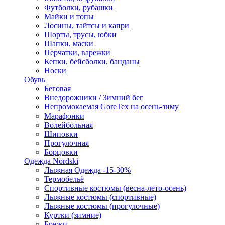
Футболки, рубашки
Майки и топы
Лосины, тайтсы и капри
Шорты, трусы, юбки
Шапки, маски
Перчатки, варежки
Кепки, бейсболки, банданы
Носки
Обувь
Беговая
Внедорожники / Зимний бег
Непромокаемая GoreTex на осень-зиму
Марафонки
Волейбольная
Шиповки
Прогулочная
Борцовки
Одежда Nordski
Лыжная Одежда -15-30%
Термобельё
Спортивные костюмы (весна-лето-осень)
Лыжные костюмы (спортивные)
Лыжные костюмы (прогулочные)
Куртки (зимние)
Брюки