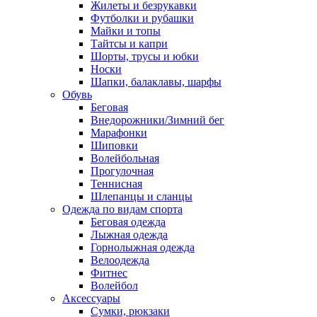
Жилеты и безрукавки
Футболки и рубашки
Майки и топы
Тайтсы и капри
Шорты, трусы и юбки
Носки
Шапки, балаклавы, шарфы
Обувь
Беговая
Внедорожники/Зимний бег
Марафонки
Шиповки
Волейбольная
Прогулочная
Теннисная
Шлепанцы и сланцы
Одежда по видам спорта
Беговая одежда
Лыжная одежда
Горнолыжная одежда
Велоодежда
Фитнес
Волейбол
Аксессуары
Сумки, рюкзаки