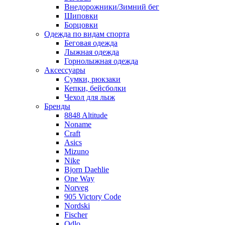
Внедорожники/Зимний бег
Шиповки
Борцовки
Одежда по видам спорта
Беговая одежда
Лыжная одежда
Горнолыжная одежда
Аксессуары
Сумки, рюкзаки
Кепки, бейсболки
Чехол для лыж
Бренды
8848 Altitude
Noname
Craft
Asics
Mizuno
Nike
Bjorn Daehlie
One Way
Norveg
905 Victory Code
Nordski
Fischer
Odlo