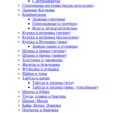
С ветрозащитой
Спортивные костюмы (весна-лето-осень)
Лыжные Костюмы
Комбинезоны
Лыжные гоночные
Горнолыжные и сноуборд
Вело и лёгкоатлетические
Куртки и ветровки (летние)
Куртки и ветровки (весна/осень)
Куртки и Ветровки (зима)
Зимние парки и пуховики
Штаны и брюки (летние)
Штаны и брюки (зимние)
Толстовки и джемперы
Жилеты и безрукавки
Футболки и рубашки
Майки и топы
Тайтсы и капри
Тайтсы и лосины (лето)
Тайтсы и лосины (зима - утеплённые)
Шорты и Юбки
Трусы, плавки и боксеры
Шапки, Маски
Бафы, Кепки, Повязки
Перчатки и Варежки