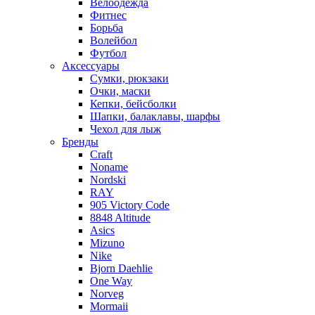
Велоодежда
Фитнес
Борьба
Волейбол
Футбол
Аксессуары
Сумки, рюкзаки
Очки, маски
Кепки, бейсболки
Шапки, балаклавы, шарфы
Чехол для лыж
Бренды
Craft
Noname
Nordski
RAY
905 Victory Code
8848 Altitude
Asics
Mizuno
Nike
Bjorn Daehlie
One Way
Norveg
Mormaii