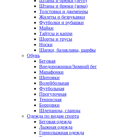
Штаны и брюки (лето)
Штаны и брюки (зима)
Толстовки и джемперы
Жилеты и безрукавки
Футболки и рубашки
Майки
Тайтсы и капри
Шорты и трусы
Носки
Шапки, балаклавы, шарфы
Обувь
Беговая
Внедорожники/Зимний бег
Марафонки
Шиповки
Волейбольная
Футбольная
Прогулочная
Теннисная
Борцовки
Шлепанцы, сланцы
Одежда по видам спорта
Беговая одежда
Лыжная одежда
Горнолыжная одежда