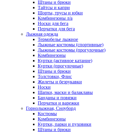
Штаны и брюки
Тайтсы и капри
Шорты, трусы и юбки
Комбинезоны л/а
Носки для бега
Перчатки для бега
Лыжная одежда
Термобелье лыжное
Лыжные костюмы (спортивные)
Лыжные костюмы (прогулочные)
Комбинезоны
Куртки (активное катание)
Куртки (прогулочные)
Штаны и брюки
Толстовки, Флис
Жилеты и безрукавки
Носки
Шапки, маски и балаклавы
Банданы и повязки
Перчатки и варежки
Горнолыжная, Сноуборд
Костюмы
Комбинезоны
Куртки, парки и пуховики
Штаны и брюки