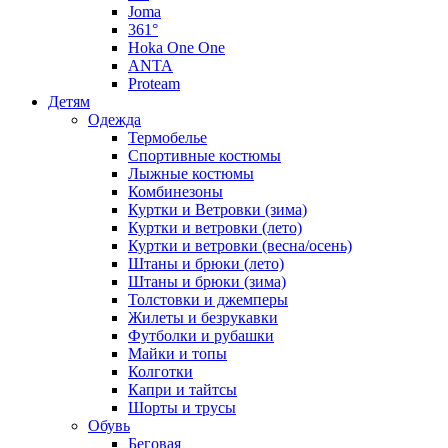
Joma
361°
Hoka One One
ANTA
Proteam
Детям
Одежда
Термобелье
Спортивные костюмы
Лыжные костюмы
Комбинезоны
Куртки и Ветровки (зима)
Куртки и ветровки (лето)
Куртки и ветровки (весна/осень)
Штаны и брюки (лето)
Штаны и брюки (зима)
Толстовки и джемперы
Жилеты и безрукавки
Футболки и рубашки
Майки и топы
Колготки
Капри и тайтсы
Шорты и трусы
Обувь
Беговая