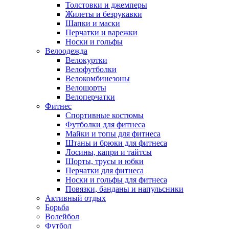
Толстовки и джемперы
Жилеты и безрукавки
Шапки и маски
Перчатки и варежки
Носки и гольфы
Велоодежда
Велокуртки
Велофутболки
Велокомбинезоны
Велошорты
Велоперчатки
Фитнес
Спортивные костюмы
Футболки для фитнеса
Майки и топы для фитнеса
Штаны и брюки для фитнеса
Лосины, капри и тайтсы
Шорты, трусы и юбки
Перчатки для фитнеса
Носки и гольфы для фитнеса
Повязки, банданы и напульсники
Активный отдых
Борьба
Волейбол
Футбол