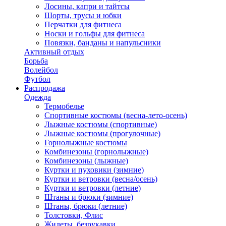
Лосины, капри и тайтсы
Шорты, трусы и юбки
Перчатки для фитнеса
Носки и гольфы для фитнеса
Повязки, банданы и напульсники
Активный отдых
Борьба
Волейбол
Футбол
Распродажа
Одежда
Термобелье
Спортивные костюмы (весна-лето-осень)
Лыжные костюмы (спортивные)
Лыжные костюмы (прогулочные)
Горнолыжные костюмы
Комбинезоны (горнолыжные)
Комбинезоны (лыжные)
Куртки и пуховики (зимние)
Куртки и ветровки (весна/осень)
Куртки и ветровки (летние)
Штаны и брюки (зимние)
Штаны, брюки (летние)
Толстовки, Флис
Жилеты, безрукавки