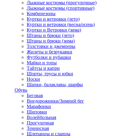
Лыжные костюмы (прогулочные)
Лыжные костюмы (спортивные)
Комбинезоны
Куртки и ветровки (лето)
Куртки и ветровки (весна/осень)
Куртки и Ветровки (зима)
Штаны и брюки (лето)
Штаны и брюки (зима)
Толстовки и джемперы
Жилеты и безрукавки
Футболки и рубашки
Майки и топы
Тайтсы и капри
Шорты, трусы и юбки
Носки
Шапки, балаклавы, шарфы
Обувь
Беговая
Внедорожники/Зимний бег
Марафонки
Шиповки
Волейбольная
Прогулочная
Теннисная
Шлепанцы и сланцы