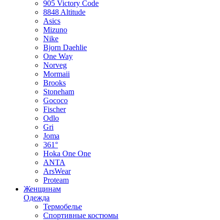
905 Victory Code
8848 Altitude
Asics
Mizuno
Nike
Bjorn Daehlie
One Way
Norveg
Mormaii
Brooks
Stoneham
Gococo
Fischer
Odlo
Gri
Joma
361°
Hoka One One
ANTA
ArsWear
Proteam
Женщинам
Одежда
Термобелье
Спортивные костюмы