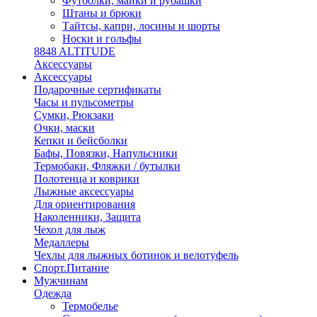
Футболки, майки и рубашки
Штаны и брюки
Тайтсы, капри, лосины и шорты
Носки и гольфы
8848 ALTITUDE
Аксессуары
Аксессуары
Подарочные сертификаты
Часы и пульсометры
Сумки, Рюкзаки
Очки, маски
Кепки и бейсболки
Бафы, Повязки, Напульсники
Термобаки, Фляжки / бутылки
Полотенца и коврики
Лыжные аксессуары
Для ориентирования
Наколенники, Защита
Чехол для лыж
Медаллеры
Чехлы для лыжных ботинок и велотуфель
Спорт.Питание
Мужчинам
Одежда
Термобелье