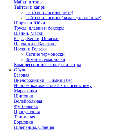
Майки и топы
Тайтсы и капри
Тайтсы и лосины (лето)
Тайтсы и лосины (зима - утеплённые)
Шорты и Юбки
Трусы, плавки и боксеры
Шапки, Маски
Бафы, Кепки, Повязки
Перчатки и Варежки
Носки и Гольфы
Летние термоноски
Зимние термоноски
Компрессионные гольфы и гетры
Обувь
Беговая
Внедорожники + Зимний бег
Непромокаемая GoreTex на осень-зиму
Марафонки
Шиповки
Волейбольная
Футбольная
Прогулочная
Теннисная
Борцовки
Шлёпанцы, Сланцы