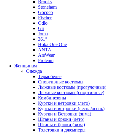
Brooks
Stoneham
Gococo
Fischer
Odlo
Gri
Joma
361°
Hoka One One
ANTA
ArsWear
Proteam
Женщинам
Одежда
Термобелье
Спортивные костюмы
Лыжные костюмы (прогулочные)
Лыжные костюмы (спортивные)
Комбинезоны
Куртки и ветровки (лето)
Куртки и ветровки (весна/осень)
Куртки и Ветровки (зима)
Штаны и брюки (лето)
Штаны и брюки (зима)
Толстовки и джемперы