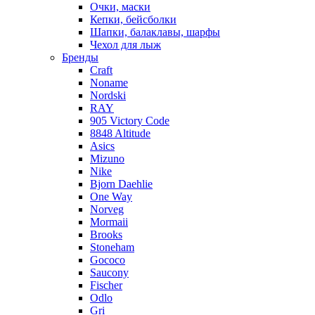
Очки, маски
Кепки, бейсболки
Шапки, балаклавы, шарфы
Чехол для лыж
Бренды
Craft
Noname
Nordski
RAY
905 Victory Code
8848 Altitude
Asics
Mizuno
Nike
Bjorn Daehlie
One Way
Norveg
Mormaii
Brooks
Stoneham
Gococo
Saucony
Fischer
Odlo
Gri