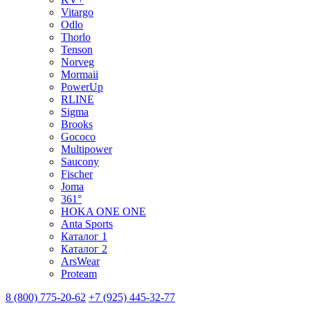
Vitargo
Odlo
Thorlo
Tenson
Norveg
Mormaii
PowerUp
RLINE
Sigma
Brooks
Gococo
Multipower
Saucony
Fischer
Joma
361°
HOKA ONE ONE
Anta Sports
Каталог 1
Каталог 2
ArsWear
Proteam
8 (800) 775-20-62
+7 (925) 445-32-77