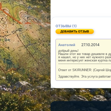
ОТЗЫВЫ (1)
ДОБАВИТЬ ОТЗЫВ
27.10.2014
Анатолий
добрый день!
Нашли этот же товар дешевле в др
я нашел, но у них нет нужного ра
меня интересует женская куртка п
-----------------------------------------------------
Ответ от SKIRUNNER: (Сергей Шо
Здравствуйте. Эта услуга работает