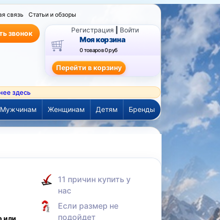
ая связь
Статьи и обзоры
Регистрация
|
Войти
ть звонок
Моя корзина
0 товаров
0 руб
нее здесь
Мужчинам
Женщинам
Детям
Бренды
а
11 причин купить у
нас
Если размер не
подойдет
р или