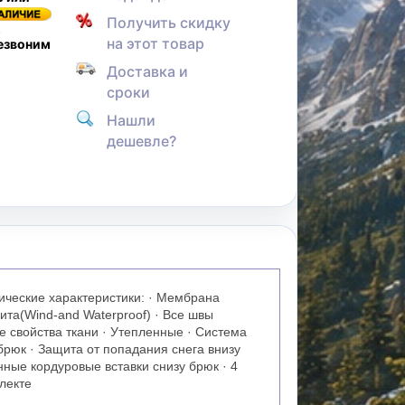
Получить скидку
,
на этот товар
резвоним
Доставка и
сроки
Нашли
дешевле?
ческие характеристики: · Мембрана
ита(Wind-and Waterproof) · Все швы
свойства ткани · Утепленные · Система
брюк · Защита от попадания снега внизу
ные кордуровые вставки снизу брюк · 4
лекте