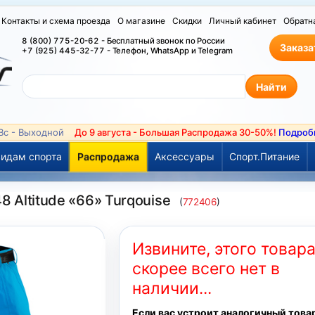
Контакты и схема проезда
О магазине
Скидки
Личный кабинет
Обратн
8 (800) 775-20-62 - Бесплатный звонок по России
Заказа
+7 (925) 445-32-77 - Телефон, WhatsApp и Telegram
 Вс - Выходной
До 9 августа - Большая Распродажа 30-50%!
Подроб
идам спорта
Распродажа
Аксессуары
Спорт.Питание
 Altitude «66» Turqouise
(
772406
)
Извините, этого товар
скорее всего нет в
наличии...
Если вас устроит аналогичный това