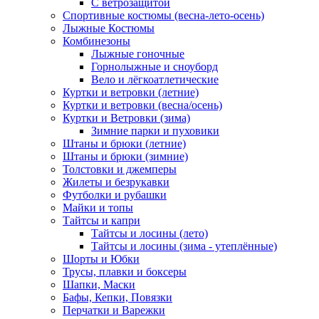
С ветрозащитой
Спортивные костюмы (весна-лето-осень)
Лыжные Костюмы
Комбинезоны
Лыжные гоночные
Горнолыжные и сноуборд
Вело и лёгкоатлетические
Куртки и ветровки (летние)
Куртки и ветровки (весна/осень)
Куртки и Ветровки (зима)
Зимние парки и пуховики
Штаны и брюки (летние)
Штаны и брюки (зимние)
Толстовки и джемперы
Жилеты и безрукавки
Футболки и рубашки
Майки и топы
Тайтсы и капри
Тайтсы и лосины (лето)
Тайтсы и лосины (зима - утеплённые)
Шорты и Юбки
Трусы, плавки и боксеры
Шапки, Маски
Бафы, Кепки, Повязки
Перчатки и Варежки