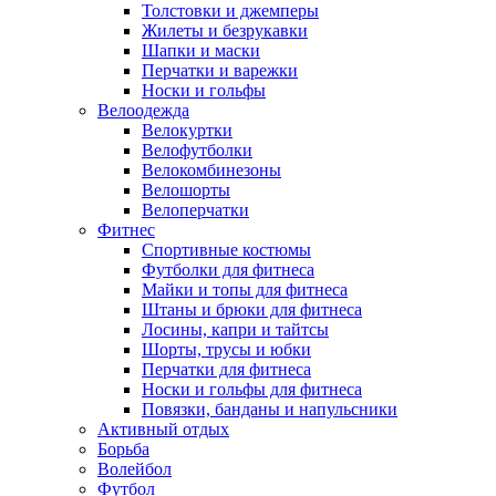
Толстовки и джемперы
Жилеты и безрукавки
Шапки и маски
Перчатки и варежки
Носки и гольфы
Велоодежда
Велокуртки
Велофутболки
Велокомбинезоны
Велошорты
Велоперчатки
Фитнес
Спортивные костюмы
Футболки для фитнеса
Майки и топы для фитнеса
Штаны и брюки для фитнеса
Лосины, капри и тайтсы
Шорты, трусы и юбки
Перчатки для фитнеса
Носки и гольфы для фитнеса
Повязки, банданы и напульсники
Активный отдых
Борьба
Волейбол
Футбол