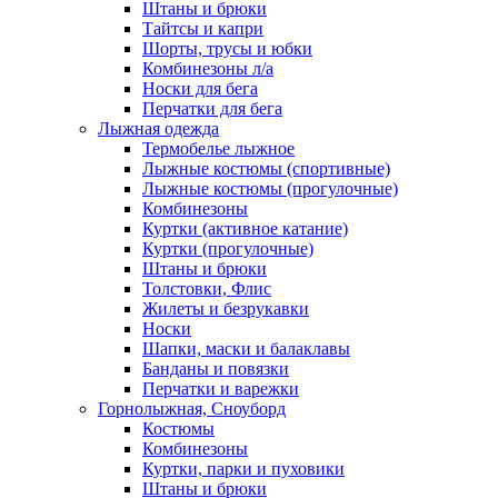
Штаны и брюки
Тайтсы и капри
Шорты, трусы и юбки
Комбинезоны л/а
Носки для бега
Перчатки для бега
Лыжная одежда
Термобелье лыжное
Лыжные костюмы (спортивные)
Лыжные костюмы (прогулочные)
Комбинезоны
Куртки (активное катание)
Куртки (прогулочные)
Штаны и брюки
Толстовки, Флис
Жилеты и безрукавки
Носки
Шапки, маски и балаклавы
Банданы и повязки
Перчатки и варежки
Горнолыжная, Сноуборд
Костюмы
Комбинезоны
Куртки, парки и пуховики
Штаны и брюки