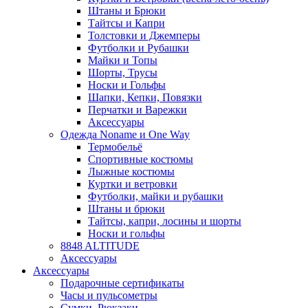
Штаны и Брюки
Тайтсы и Капри
Толстовки и Джемперы
Футболки и Рубашки
Майки и Топы
Шорты, Трусы
Носки и Гольфы
Шапки, Кепки, Повязки
Перчатки и Варежки
Аксессуары
Одежда Noname и One Way
Термобельё
Спортивные костюмы
Лыжные костюмы
Куртки и ветровки
Футболки, майки и рубашки
Штаны и брюки
Тайтсы, капри, лосины и шорты
Носки и гольфы
8848 ALTITUDE
Аксессуары
Аксессуары
Подарочные сертификаты
Часы и пульсометры
Сумки, Рюкзаки