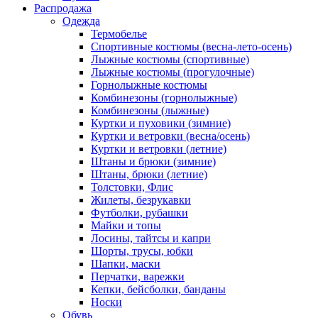
Распродажа
Одежда
Термобелье
Спортивные костюмы (весна-лето-осень)
Лыжные костюмы (спортивные)
Лыжные костюмы (прогулочные)
Горнолыжные костюмы
Комбинезоны (горнолыжные)
Комбинезоны (лыжные)
Куртки и пуховики (зимние)
Куртки и ветровки (весна/осень)
Куртки и ветровки (летние)
Штаны и брюки (зимние)
Штаны, брюки (летние)
Толстовки, Флис
Жилеты, безрукавки
Футболки, рубашки
Майки и топы
Лосины, тайтсы и капри
Шорты, трусы, юбки
Шапки, маски
Перчатки, варежки
Кепки, бейсболки, банданы
Носки
Обувь