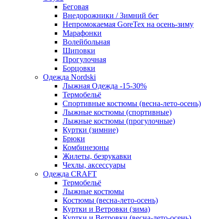
Беговая
Внедорожники / Зимний бег
Непромокаемая GoreTex на осень-зиму
Марафонки
Волейбольная
Шиповки
Прогулочная
Борцовки
Одежда Nordski
Лыжная Одежда -15-30%
Термобельё
Спортивные костюмы (весна-лето-осень)
Лыжные костюмы (спортивные)
Лыжные костюмы (прогулочные)
Куртки (зимние)
Брюки
Комбинезоны
Жилеты, безрукавки
Чехлы, аксессуары
Одежда CRAFT
Термобельё
Лыжные костюмы
Костюмы (весна-лето-осень)
Куртки и Ветровки (зима)
Куртки и Ветровки (весна-лето-осень)