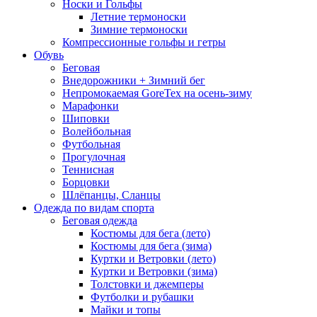
Носки и Гольфы
Летние термоноски
Зимние термоноски
Компрессионные гольфы и гетры
Обувь
Беговая
Внедорожники + Зимний бег
Непромокаемая GoreTex на осень-зиму
Марафонки
Шиповки
Волейбольная
Футбольная
Прогулочная
Теннисная
Борцовки
Шлёпанцы, Сланцы
Одежда по видам спорта
Беговая одежда
Костюмы для бега (лето)
Костюмы для бега (зима)
Куртки и Ветровки (лето)
Куртки и Ветровки (зима)
Толстовки и джемперы
Футболки и рубашки
Майки и топы