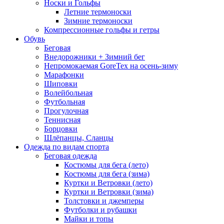
Носки и Гольфы
Летние термоноски
Зимние термоноски
Компрессионные гольфы и гетры
Обувь
Беговая
Внедорожники + Зимний бег
Непромокаемая GoreTex на осень-зиму
Марафонки
Шиповки
Волейбольная
Футбольная
Прогулочная
Теннисная
Борцовки
Шлёпанцы, Сланцы
Одежда по видам спорта
Беговая одежда
Костюмы для бега (лето)
Костюмы для бега (зима)
Куртки и Ветровки (лето)
Куртки и Ветровки (зима)
Толстовки и джемперы
Футболки и рубашки
Майки и топы