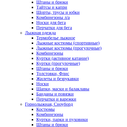
Штаны и брюки
Тайтсы и капри
Шорты, трусы и юбки
Комбинезоны л/а
Носки для бега
Перчатки для бега
Лыжная одежда
Термобелье лыжное
Лыжные костюмы (спортивные)
Лыжные костюмы (прогулочные)
Комбинезоны
Куртки (активное катание)
Куртки (прогулочные)
Штаны и брюки
Толстовки, Флис
Жилеты и безрукавки
Носки
Шапки, маски и балаклавы
Банданы и повязки
Перчатки и варежки
Горнолыжная, Сноуборд
Костюмы
Комбинезоны
Куртки, парки и пуховики
Штаны и брюки