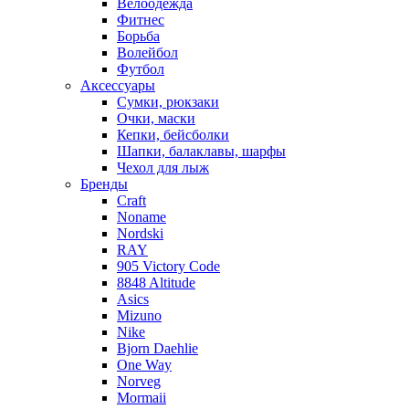
Велоодежда
Фитнес
Борьба
Волейбол
Футбол
Аксессуары
Сумки, рюкзаки
Очки, маски
Кепки, бейсболки
Шапки, балаклавы, шарфы
Чехол для лыж
Бренды
Craft
Noname
Nordski
RAY
905 Victory Code
8848 Altitude
Asics
Mizuno
Nike
Bjorn Daehlie
One Way
Norveg
Mormaii