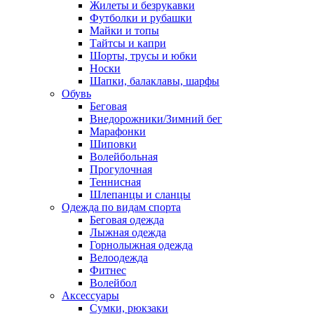
Жилеты и безрукавки
Футболки и рубашки
Майки и топы
Тайтсы и капри
Шорты, трусы и юбки
Носки
Шапки, балаклавы, шарфы
Обувь
Беговая
Внедорожники/Зимний бег
Марафонки
Шиповки
Волейбольная
Прогулочная
Теннисная
Шлепанцы и сланцы
Одежда по видам спорта
Беговая одежда
Лыжная одежда
Горнолыжная одежда
Велоодежда
Фитнес
Волейбол
Аксессуары
Сумки, рюкзаки