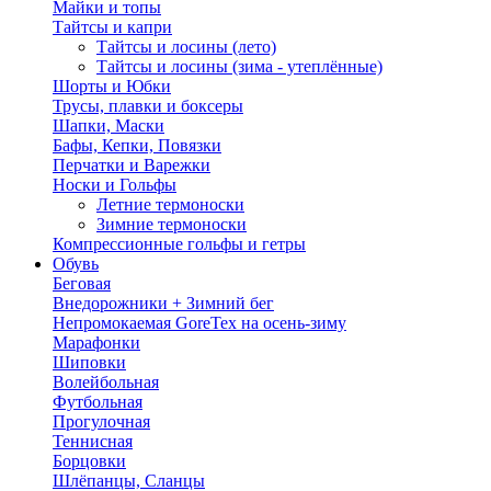
Майки и топы
Тайтсы и капри
Тайтсы и лосины (лето)
Тайтсы и лосины (зима - утеплённые)
Шорты и Юбки
Трусы, плавки и боксеры
Шапки, Маски
Бафы, Кепки, Повязки
Перчатки и Варежки
Носки и Гольфы
Летние термоноски
Зимние термоноски
Компрессионные гольфы и гетры
Обувь
Беговая
Внедорожники + Зимний бег
Непромокаемая GoreTex на осень-зиму
Марафонки
Шиповки
Волейбольная
Футбольная
Прогулочная
Теннисная
Борцовки
Шлёпанцы, Сланцы