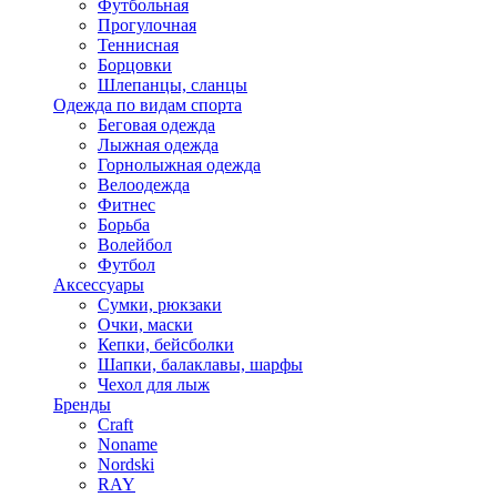
Футбольная
Прогулочная
Теннисная
Борцовки
Шлепанцы, сланцы
Одежда по видам спорта
Беговая одежда
Лыжная одежда
Горнолыжная одежда
Велоодежда
Фитнес
Борьба
Волейбол
Футбол
Аксессуары
Сумки, рюкзаки
Очки, маски
Кепки, бейсболки
Шапки, балаклавы, шарфы
Чехол для лыж
Бренды
Craft
Noname
Nordski
RAY