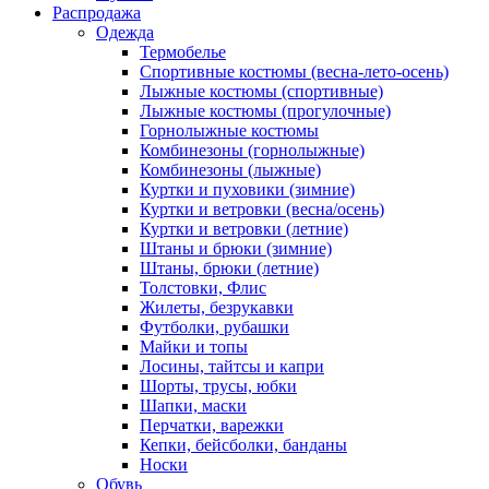
Распродажа
Одежда
Термобелье
Спортивные костюмы (весна-лето-осень)
Лыжные костюмы (спортивные)
Лыжные костюмы (прогулочные)
Горнолыжные костюмы
Комбинезоны (горнолыжные)
Комбинезоны (лыжные)
Куртки и пуховики (зимние)
Куртки и ветровки (весна/осень)
Куртки и ветровки (летние)
Штаны и брюки (зимние)
Штаны, брюки (летние)
Толстовки, Флис
Жилеты, безрукавки
Футболки, рубашки
Майки и топы
Лосины, тайтсы и капри
Шорты, трусы, юбки
Шапки, маски
Перчатки, варежки
Кепки, бейсболки, банданы
Носки
Обувь