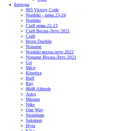
Бренды
905 Victory Code
Nordski - зима 23-24
Nordski
Craft зима 22-23
Craft Весна-Лето 2021
Craft
Bjorn Daehlie
Noname
Nordski весна-лето 2022
Noname Весна-Лето 2021
Gri
Mico
Kinetixx
Buff
Ray
8848 Altitude
Asics
Mizuno
Nike
One Way
Stoneham
Salomon
Hyra
KV+