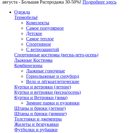
августа - Большая Распродажа 30-50%!
Подробнее здесь
Одежда
Термобельё
Комплекты
Самое популярное
Детское
Самое теплое
Спортивное
С ветрозащитой
Спортивные костюмы (весна-лето-осень)
Лыжные Костюмы
Комбинезоны
Лыжные гоночные
Горнолыжные и сноуборд
Вело и лёгкоатлетические
Куртки и ветровки (летние)
Куртки и ветровки (весна/осень)
Куртки и Ветровки (зима)
Зимние парки и пуховики
Штаны и брюки (летние)
Штаны и брюки (зимние)
Толстовки и джемперы
Жилеты и безрукавки
Футболки и рубашки