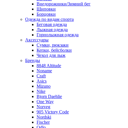
Внедорожники/Зимний бег
Шиповки
Борцовки
Одежда по видам спорта
Беговая одежда
Лыжная одежда
Горнолыжная одежда
Аксессуары
Сумки, рюкзаки
Кепки, бейсболки
Чехол для лыж
Бренды
8848 Altitude
Noname
Craft
Asics
Mizuno
Nike
Bjorn Daehlie
One Way
Norveg
905 Victory Code
Nordski
Fischer
Odlo