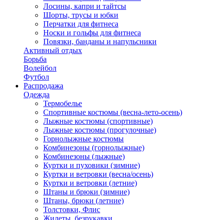
Лосины, капри и тайтсы
Шорты, трусы и юбки
Перчатки для фитнеса
Носки и гольфы для фитнеса
Повязки, банданы и напульсники
Активный отдых
Борьба
Волейбол
Футбол
Распродажа
Одежда
Термобелье
Спортивные костюмы (весна-лето-осень)
Лыжные костюмы (спортивные)
Лыжные костюмы (прогулочные)
Горнолыжные костюмы
Комбинезоны (горнолыжные)
Комбинезоны (лыжные)
Куртки и пуховики (зимние)
Куртки и ветровки (весна/осень)
Куртки и ветровки (летние)
Штаны и брюки (зимние)
Штаны, брюки (летние)
Толстовки, Флис
Жилеты, безрукавки