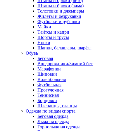
Штаны и брюки (лето)
Штаны и брюки (зима)
Толстовки и джемперы
Жилеты и безрукавки
Футболки и рубашки
Майки
Тайтсы и капри
Шорты и трусы
Носки
Шапки, балаклавы, шарфы
Обувь
Беговая
Внедорожники/Зимний бег
Марафонки
Шиповки
Волейбольная
Футбольная
Прогулочная
Теннисная
Борцовки
Шлепанцы, сланцы
Одежда по видам спорта
Беговая одежда
Лыжная одежда
Горнолыжная одежда