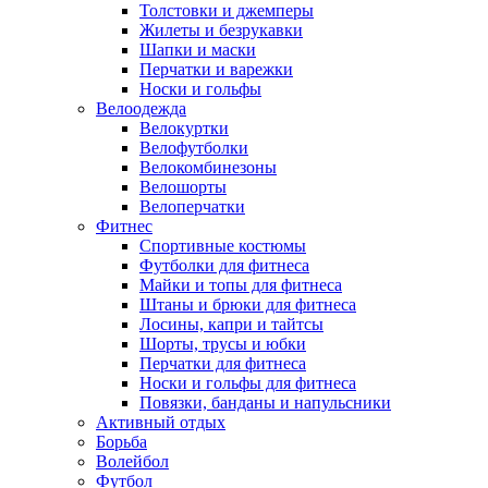
Толстовки и джемперы
Жилеты и безрукавки
Шапки и маски
Перчатки и варежки
Носки и гольфы
Велоодежда
Велокуртки
Велофутболки
Велокомбинезоны
Велошорты
Велоперчатки
Фитнес
Спортивные костюмы
Футболки для фитнеса
Майки и топы для фитнеса
Штаны и брюки для фитнеса
Лосины, капри и тайтсы
Шорты, трусы и юбки
Перчатки для фитнеса
Носки и гольфы для фитнеса
Повязки, банданы и напульсники
Активный отдых
Борьба
Волейбол
Футбол