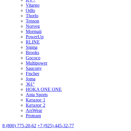
Vitargo
Odlo
Thorlo
Tenson
Norveg
Mormaii
PowerUp
RLINE
Sigma
Brooks
Gococo
Multipower
Saucony
Fischer
Joma
361°
HOKA ONE ONE
Anta Sports
Каталог 1
Каталог 2
ArsWear
Proteam
8 (800) 775-20-62
+7 (925) 445-32-77