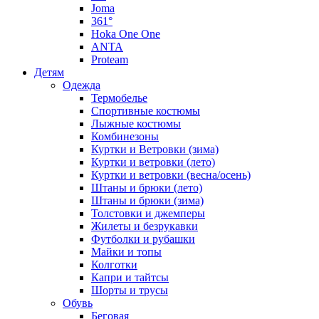
Joma
361°
Hoka One One
ANTA
Proteam
Детям
Одежда
Термобелье
Спортивные костюмы
Лыжные костюмы
Комбинезоны
Куртки и Ветровки (зима)
Куртки и ветровки (лето)
Куртки и ветровки (весна/осень)
Штаны и брюки (лето)
Штаны и брюки (зима)
Толстовки и джемперы
Жилеты и безрукавки
Футболки и рубашки
Майки и топы
Колготки
Капри и тайтсы
Шорты и трусы
Обувь
Беговая