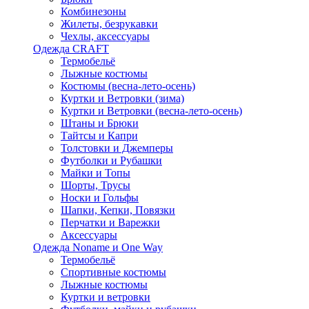
Комбинезоны
Жилеты, безрукавки
Чехлы, аксессуары
Одежда CRAFT
Термобельё
Лыжные костюмы
Костюмы (весна-лето-осень)
Куртки и Ветровки (зима)
Куртки и Ветровки (весна-лето-осень)
Штаны и Брюки
Тайтсы и Капри
Толстовки и Джемперы
Футболки и Рубашки
Майки и Топы
Шорты, Трусы
Носки и Гольфы
Шапки, Кепки, Повязки
Перчатки и Варежки
Аксессуары
Одежда Noname и One Way
Термобельё
Спортивные костюмы
Лыжные костюмы
Куртки и ветровки