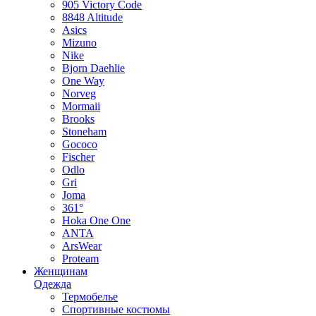
905 Victory Code
8848 Altitude
Asics
Mizuno
Nike
Bjorn Daehlie
One Way
Norveg
Mormaii
Brooks
Stoneham
Gococo
Fischer
Odlo
Gri
Joma
361°
Hoka One One
ANTA
ArsWear
Proteam
Женщинам
Одежда
Термобелье
Спортивные костюмы