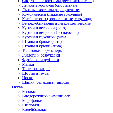
Спортивные костюмы (весна-лето-осень)
Лыжные костюмы (спортивные)
Лыжные костюмы (прогулочные)
Комбинезоны (лыжные гоночные)
Комбинезоны (горнолыжные, сноуборд)
Велокомбинезоны и лёгкоатлетические
Куртки и ветровки (лето)
Куртки и ветровки (весна/осень)
Куртки и пуховики (зима)
Штаны и брюки (лето)
Штаны и брюки (зима)
Толстовки и джемперы
Жилеты и безрукавки
Футболки и рубашки
Майки
Тайтсы и капри
Шорты и трусы
Носки
Шапки, балаклавы, шарфы
Обувь
Беговая
Внедорожники/Зимний бег
Марафонки
Шиповки
Волейбольная