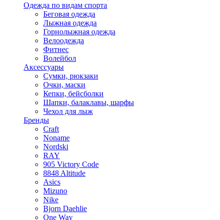
Одежда по видам спорта
Беговая одежда
Лыжная одежда
Горнолыжная одежда
Велоодежда
Фитнес
Волейбол
Аксессуары
Сумки, рюкзаки
Очки, маски
Кепки, бейсболки
Шапки, балаклавы, шарфы
Чехол для лыж
Бренды
Craft
Noname
Nordski
RAY
905 Victory Code
8848 Altitude
Asics
Mizuno
Nike
Bjorn Daehlie
One Way