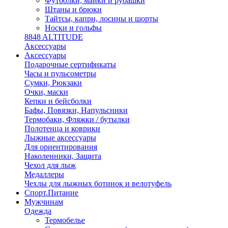
Футболки, майки и рубашки
Штаны и брюки
Тайтсы, капри, лосины и шорты
Носки и гольфы
8848 ALTITUDE
Аксессуары
Аксессуары
Подарочные сертификаты
Часы и пульсометры
Сумки, Рюкзаки
Очки, маски
Кепки и бейсболки
Бафы, Повязки, Напульсники
Термобаки, Фляжки / бутылки
Полотенца и коврики
Лыжные аксессуары
Для ориентирования
Наколенники, Защита
Чехол для лыж
Медаллеры
Чехлы для лыжных ботинок и велотуфель
Спорт.Питание
Мужчинам
Одежда
Термобелье