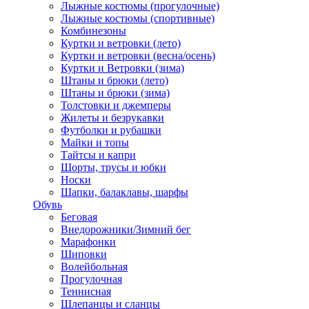
Лыжные костюмы (прогулочные)
Лыжные костюмы (спортивные)
Комбинезоны
Куртки и ветровки (лето)
Куртки и ветровки (весна/осень)
Куртки и Ветровки (зима)
Штаны и брюки (лето)
Штаны и брюки (зима)
Толстовки и джемперы
Жилеты и безрукавки
Футболки и рубашки
Майки и топы
Тайтсы и капри
Шорты, трусы и юбки
Носки
Шапки, балаклавы, шарфы
Обувь
Беговая
Внедорожники/Зимний бег
Марафонки
Шиповки
Волейбольная
Прогулочная
Теннисная
Шлепанцы и сланцы