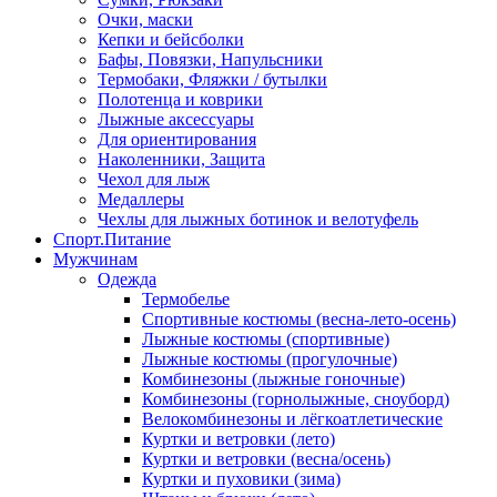
Очки, маски
Кепки и бейсболки
Бафы, Повязки, Напульсники
Термобаки, Фляжки / бутылки
Полотенца и коврики
Лыжные аксессуары
Для ориентирования
Наколенники, Защита
Чехол для лыж
Медаллеры
Чехлы для лыжных ботинок и велотуфель
Спорт.Питание
Мужчинам
Одежда
Термобелье
Спортивные костюмы (весна-лето-осень)
Лыжные костюмы (спортивные)
Лыжные костюмы (прогулочные)
Комбинезоны (лыжные гоночные)
Комбинезоны (горнолыжные, сноуборд)
Велокомбинезоны и лёгкоатлетические
Куртки и ветровки (лето)
Куртки и ветровки (весна/осень)
Куртки и пуховики (зима)