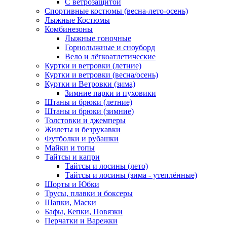
С ветрозащитой
Спортивные костюмы (весна-лето-осень)
Лыжные Костюмы
Комбинезоны
Лыжные гоночные
Горнолыжные и сноуборд
Вело и лёгкоатлетические
Куртки и ветровки (летние)
Куртки и ветровки (весна/осень)
Куртки и Ветровки (зима)
Зимние парки и пуховики
Штаны и брюки (летние)
Штаны и брюки (зимние)
Толстовки и джемперы
Жилеты и безрукавки
Футболки и рубашки
Майки и топы
Тайтсы и капри
Тайтсы и лосины (лето)
Тайтсы и лосины (зима - утеплённые)
Шорты и Юбки
Трусы, плавки и боксеры
Шапки, Маски
Бафы, Кепки, Повязки
Перчатки и Варежки