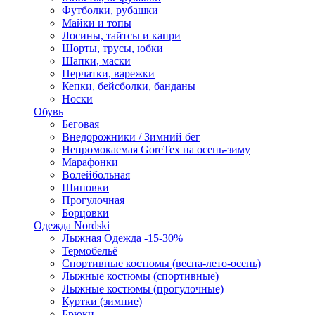
Футболки, рубашки
Майки и топы
Лосины, тайтсы и капри
Шорты, трусы, юбки
Шапки, маски
Перчатки, варежки
Кепки, бейсболки, банданы
Носки
Обувь
Беговая
Внедорожники / Зимний бег
Непромокаемая GoreTex на осень-зиму
Марафонки
Волейбольная
Шиповки
Прогулочная
Борцовки
Одежда Nordski
Лыжная Одежда -15-30%
Термобельё
Спортивные костюмы (весна-лето-осень)
Лыжные костюмы (спортивные)
Лыжные костюмы (прогулочные)
Куртки (зимние)
Брюки