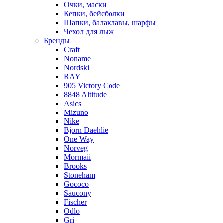
Очки, маски
Кепки, бейсболки
Шапки, балаклавы, шарфы
Чехол для лыж
Бренды
Craft
Noname
Nordski
RAY
905 Victory Code
8848 Altitude
Asics
Mizuno
Nike
Bjorn Daehlie
One Way
Norveg
Mormaii
Brooks
Stoneham
Gococo
Saucony
Fischer
Odlo
Gri