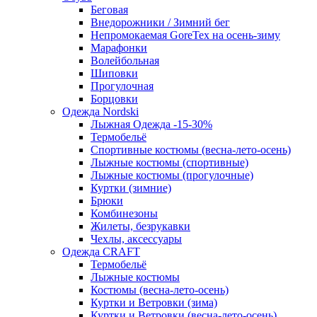
Беговая
Внедорожники / Зимний бег
Непромокаемая GoreTex на осень-зиму
Марафонки
Волейбольная
Шиповки
Прогулочная
Борцовки
Одежда Nordski
Лыжная Одежда -15-30%
Термобельё
Спортивные костюмы (весна-лето-осень)
Лыжные костюмы (спортивные)
Лыжные костюмы (прогулочные)
Куртки (зимние)
Брюки
Комбинезоны
Жилеты, безрукавки
Чехлы, аксессуары
Одежда CRAFT
Термобельё
Лыжные костюмы
Костюмы (весна-лето-осень)
Куртки и Ветровки (зима)
Куртки и Ветровки (весна-лето-осень)