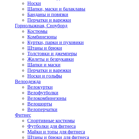
Носки
Шапки, маски и балаклавы
Банданы и повязки
Перчатки и варежки
Горнолыжная, Сноуборд
Костюмы
Комбинезоны
Куртки, парки и пуховики
Штаны и брюки
Толстовки и джемперы
Жилеты и безрукавки
Шапки и маски
Перчатки и варежки
Носки и гольфы
Велоодежда
Велокуртки
Велофутболки
Велокомбинезоны
Велошорты
Велоперчатки
Фитнес
Спортивные костюмы
Футболки для фитнеса
Майки и топы для фитнеса
Штаны и брюки для фитнеса