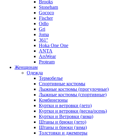
Brooks
Stoneham
Gococo
Fischer
Odlo
Gri
Joma
361°
Hoka One One
ANTA
ArsWear
Proteam
Женщинам
Одежда
Термобелье
Спортивные костюмы
Лыжные костюмы (прогулочные)
Лыжные костюмы (спортивные)
Комбинезоны
Куртки и ветровки (лето)
Куртки и ветровки (весна/осень)
Куртки и Ветровки (зима)
Штаны и брюки (лето)
Штаны и брюки (зима)
Толстовки и джемперы