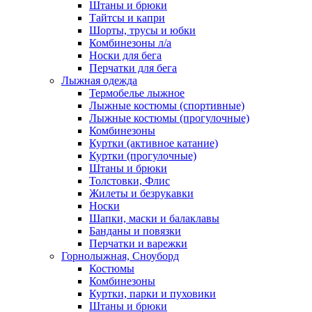
Штаны и брюки
Тайтсы и капри
Шорты, трусы и юбки
Комбинезоны л/а
Носки для бега
Перчатки для бега
Лыжная одежда
Термобелье лыжное
Лыжные костюмы (спортивные)
Лыжные костюмы (прогулочные)
Комбинезоны
Куртки (активное катание)
Куртки (прогулочные)
Штаны и брюки
Толстовки, Флис
Жилеты и безрукавки
Носки
Шапки, маски и балаклавы
Банданы и повязки
Перчатки и варежки
Горнолыжная, Сноуборд
Костюмы
Комбинезоны
Куртки, парки и пуховики
Штаны и брюки