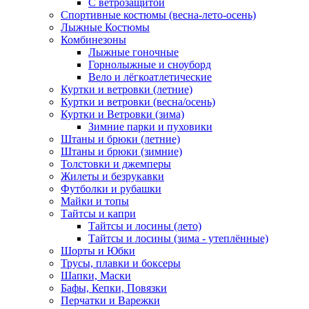
С ветрозащитой
Спортивные костюмы (весна-лето-осень)
Лыжные Костюмы
Комбинезоны
Лыжные гоночные
Горнолыжные и сноуборд
Вело и лёгкоатлетические
Куртки и ветровки (летние)
Куртки и ветровки (весна/осень)
Куртки и Ветровки (зима)
Зимние парки и пуховики
Штаны и брюки (летние)
Штаны и брюки (зимние)
Толстовки и джемперы
Жилеты и безрукавки
Футболки и рубашки
Майки и топы
Тайтсы и капри
Тайтсы и лосины (лето)
Тайтсы и лосины (зима - утеплённые)
Шорты и Юбки
Трусы, плавки и боксеры
Шапки, Маски
Бафы, Кепки, Повязки
Перчатки и Варежки