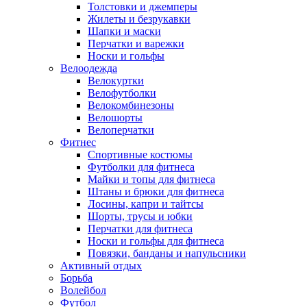
Толстовки и джемперы
Жилеты и безрукавки
Шапки и маски
Перчатки и варежки
Носки и гольфы
Велоодежда
Велокуртки
Велофутболки
Велокомбинезоны
Велошорты
Велоперчатки
Фитнес
Спортивные костюмы
Футболки для фитнеса
Майки и топы для фитнеса
Штаны и брюки для фитнеса
Лосины, капри и тайтсы
Шорты, трусы и юбки
Перчатки для фитнеса
Носки и гольфы для фитнеса
Повязки, банданы и напульсники
Активный отдых
Борьба
Волейбол
Футбол