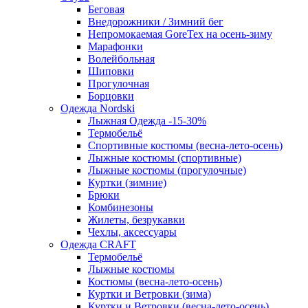
Беговая
Внедорожники / Зимний бег
Непромокаемая GoreTex на осень-зиму
Марафонки
Волейбольная
Шиповки
Прогулочная
Борцовки
Одежда Nordski
Лыжная Одежда -15-30%
Термобельё
Спортивные костюмы (весна-лето-осень)
Лыжные костюмы (спортивные)
Лыжные костюмы (прогулочные)
Куртки (зимние)
Брюки
Комбинезоны
Жилеты, безрукавки
Чехлы, аксессуары
Одежда CRAFT
Термобельё
Лыжные костюмы
Костюмы (весна-лето-осень)
Куртки и Ветровки (зима)
Куртки и Ветровки (весна-лето-осень)