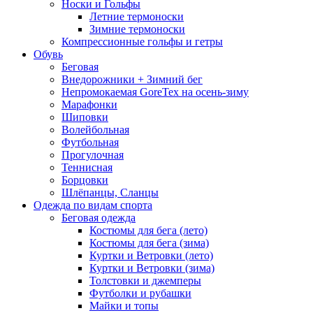
Носки и Гольфы
Летние термоноски
Зимние термоноски
Компрессионные гольфы и гетры
Обувь
Беговая
Внедорожники + Зимний бег
Непромокаемая GoreTex на осень-зиму
Марафонки
Шиповки
Волейбольная
Футбольная
Прогулочная
Теннисная
Борцовки
Шлёпанцы, Сланцы
Одежда по видам спорта
Беговая одежда
Костюмы для бега (лето)
Костюмы для бега (зима)
Куртки и Ветровки (лето)
Куртки и Ветровки (зима)
Толстовки и джемперы
Футболки и рубашки
Майки и топы