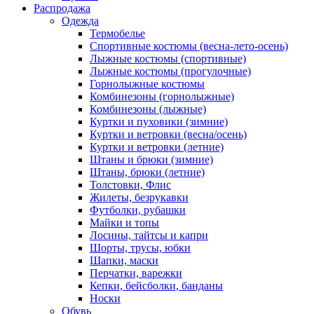
Распродажа
Одежда
Термобелье
Спортивные костюмы (весна-лето-осень)
Лыжные костюмы (спортивные)
Лыжные костюмы (прогулочные)
Горнолыжные костюмы
Комбинезоны (горнолыжные)
Комбинезоны (лыжные)
Куртки и пуховики (зимние)
Куртки и ветровки (весна/осень)
Куртки и ветровки (летние)
Штаны и брюки (зимние)
Штаны, брюки (летние)
Толстовки, Флис
Жилеты, безрукавки
Футболки, рубашки
Майки и топы
Лосины, тайтсы и капри
Шорты, трусы, юбки
Шапки, маски
Перчатки, варежки
Кепки, бейсболки, банданы
Носки
Обувь