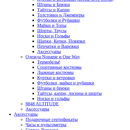
Штаны и Брюки
Тайтсы и Капри
Толстовки и Джемперы
Футболки и Рубашки
Майки и Топы
Шорты, Трусы
Носки и Гольфы
Шапки, Кепки, Повязки
Перчатки и Варежки
Аксессуары
Одежда Noname и One Way
Термобельё
Спортивные костюмы
Лыжные костюмы
Куртки и ветровки
Футболки, майки и рубашки
Штаны и брюки
Тайтсы, капри, лосины и шорты
Носки и гольфы
8848 ALTITUDE
Аксессуары
Аксессуары
Подарочные сертификаты
Часы и пульсометры
Сумки, Рюкзаки