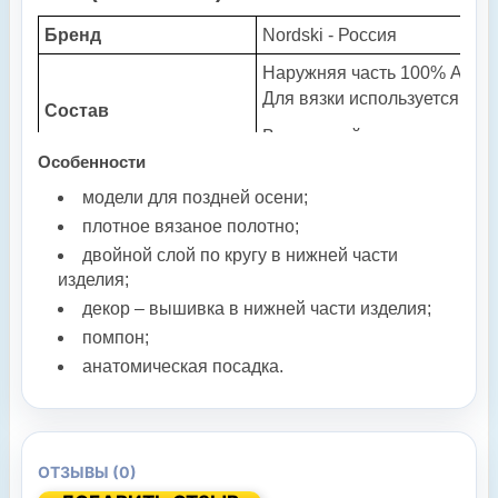
Бренд
Nordski - Россия
Наружняя часть 100% Акрил
Для вязки используется акр
Состав
Внутренний утеплитель 100
Особенности
0°...-25°С - активный спорт
модели для поздней осени;
Температурный режим
+5°..-20°С - тренировки, зим
плотное вязаное полотно;
Цвет
Синий/ Красный/ Белый при
двойной слой по кругу в нижней части
изделия;
декор – вышивка в нижней части изделия;
помпон;
анатомическая посадка.
ОТЗЫВЫ (0)