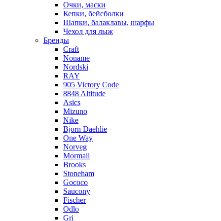
Очки, маски
Кепки, бейсболки
Шапки, балаклавы, шарфы
Чехол для лыж
Бренды
Craft
Noname
Nordski
RAY
905 Victory Code
8848 Altitude
Asics
Mizuno
Nike
Bjorn Daehlie
One Way
Norveg
Mormaii
Brooks
Stoneham
Gococo
Saucony
Fischer
Odlo
Gri