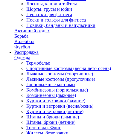
Лосины, капри и тайтсы
Шорты, трусы и юбки
Перчатки для фитнеса
Носки и гольфы для фитнеса
Повязки, банданы и напульсники
Активный отдых
Борьба
Волейбол
Футбол
Распродажа
Одежда
Термобелье
Спортивные костюмы (весна-лето-осень)
Лыжные костюмы (спортивные)
Лыжные костюмы (прогулочные)
Горнолыжные костюмы
Комбинезоны (горнолыжные)
Комбинезоны (лыжные)
Куртки и пуховики (зимние)
Куртки и ветровки (весна/осень)
Куртки и ветровки (летние)
Штаны и брюки (зимние)
Штаны, брюки (летние)
Толстовки, Флис
Жилеты, безрукавки