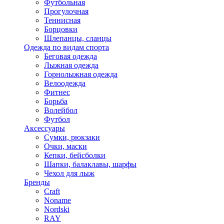
Футбольная
Прогулочная
Теннисная
Борцовки
Шлепанцы, сланцы
Одежда по видам спорта
Беговая одежда
Лыжная одежда
Горнолыжная одежда
Велоодежда
Фитнес
Борьба
Волейбол
Футбол
Аксессуары
Сумки, рюкзаки
Очки, маски
Кепки, бейсболки
Шапки, балаклавы, шарфы
Чехол для лыж
Бренды
Craft
Noname
Nordski
RAY