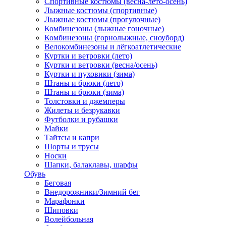
Спортивные костюмы (весна-лето-осень)
Лыжные костюмы (спортивные)
Лыжные костюмы (прогулочные)
Комбинезоны (лыжные гоночные)
Комбинезоны (горнолыжные, сноуборд)
Велокомбинезоны и лёгкоатлетические
Куртки и ветровки (лето)
Куртки и ветровки (весна/осень)
Куртки и пуховики (зима)
Штаны и брюки (лето)
Штаны и брюки (зима)
Толстовки и джемперы
Жилеты и безрукавки
Футболки и рубашки
Майки
Тайтсы и капри
Шорты и трусы
Носки
Шапки, балаклавы, шарфы
Обувь
Беговая
Внедорожники/Зимний бег
Марафонки
Шиповки
Волейбольная