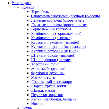
Распродажа
Одежда
Термобелье
Спортивные костюмы (весна-лето-осень)
Лыжные костюмы (спортивные)
Лыжные костюмы (прогулочные)
Горнолыжные костюмы
Комбинезоны (горнолыжные)
Комбинезоны (лыжные)
Куртки и пуховики (зимние)
Куртки и ветровки (весна/осень)
Куртки и ветровки (летние)
Штаны и брюки (зимние)
Штаны, брюки (летние)
Толстовки, Флис
Жилеты, безрукавки
Футболки, рубашки
Майки и топы
Лосины, тайтсы и капри
Шорты, трусы, юбки
Шапки, маски
Перчатки, варежки
Кепки, бейсболки, банданы
Носки
Обувь