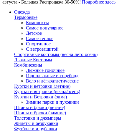
августа - Большая Распродажа 30-50%!
Подробнее здесь
Одежда
Термобельё
Комплекты
Самое популярное
Детское
Самое теплое
Спортивное
С ветрозащитой
Спортивные костюмы (весна-лето-осень)
Лыжные Костюмы
Комбинезоны
Лыжные гоночные
Горнолыжные и сноуборд
Вело и лёгкоатлетические
Куртки и ветровки (летние)
Куртки и ветровки (весна/осень)
Куртки и Ветровки (зима)
Зимние парки и пуховики
Штаны и брюки (летние)
Штаны и брюки (зимние)
Толстовки и джемперы
Жилеты и безрукавки
Футболки и рубашки