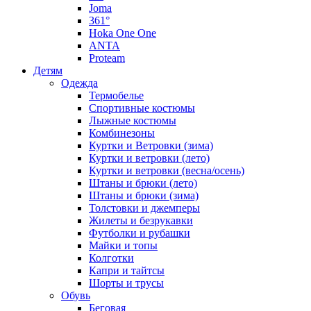
Joma
361°
Hoka One One
ANTA
Proteam
Детям
Одежда
Термобелье
Спортивные костюмы
Лыжные костюмы
Комбинезоны
Куртки и Ветровки (зима)
Куртки и ветровки (лето)
Куртки и ветровки (весна/осень)
Штаны и брюки (лето)
Штаны и брюки (зима)
Толстовки и джемперы
Жилеты и безрукавки
Футболки и рубашки
Майки и топы
Колготки
Капри и тайтсы
Шорты и трусы
Обувь
Беговая