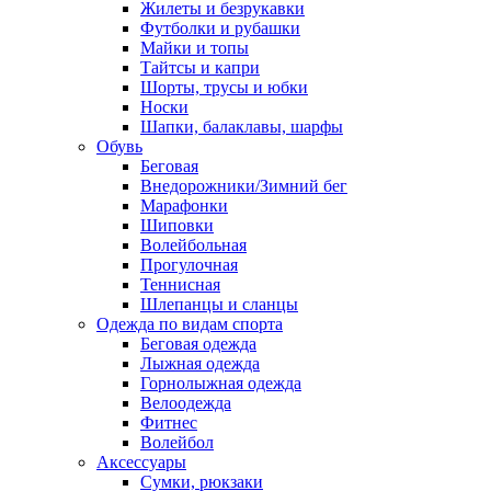
Жилеты и безрукавки
Футболки и рубашки
Майки и топы
Тайтсы и капри
Шорты, трусы и юбки
Носки
Шапки, балаклавы, шарфы
Обувь
Беговая
Внедорожники/Зимний бег
Марафонки
Шиповки
Волейбольная
Прогулочная
Теннисная
Шлепанцы и сланцы
Одежда по видам спорта
Беговая одежда
Лыжная одежда
Горнолыжная одежда
Велоодежда
Фитнес
Волейбол
Аксессуары
Сумки, рюкзаки