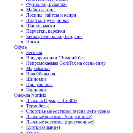
Футболки, рубашки
Майки и топы
Лосины, тайтсы и капри
Шорты, трусы, юбки
Шапки, маски
Перчатки, варежки
Кепки, бейсболки, банданы
Носки
Обувь
Беговая
Внедорожники / Зимний бег
Непромокаемая GoreTex на осень-зиму
Марафонки
Волейбольная
Шиповки
Прогулочная
Борцовки
Одежда Nordski
Лыжная Одежда -15-30%
Термобельё
Спортивные костюмы (весна-лето-осень)
Лыжные костюмы (спортивные)
Лыжные костюмы (прогулочные)
Куртки (зимние)
Брюки