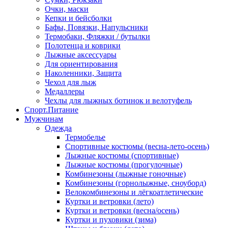
Очки, маски
Кепки и бейсболки
Бафы, Повязки, Напульсники
Термобаки, Фляжки / бутылки
Полотенца и коврики
Лыжные аксессуары
Для ориентирования
Наколенники, Защита
Чехол для лыж
Медаллеры
Чехлы для лыжных ботинок и велотуфель
Спорт.Питание
Мужчинам
Одежда
Термобелье
Спортивные костюмы (весна-лето-осень)
Лыжные костюмы (спортивные)
Лыжные костюмы (прогулочные)
Комбинезоны (лыжные гоночные)
Комбинезоны (горнолыжные, сноуборд)
Велокомбинезоны и лёгкоатлетические
Куртки и ветровки (лето)
Куртки и ветровки (весна/осень)
Куртки и пуховики (зима)