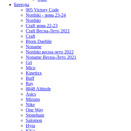
Бренды
905 Victory Code
Nordski - зима 23-24
Nordski
Craft зима 22-23
Craft Весна-Лето 2021
Craft
Bjorn Daehlie
Noname
Nordski весна-лето 2022
Noname Весна-Лето 2021
Gri
Mico
Kinetixx
Buff
Ray
8848 Altitude
Asics
Mizuno
Nike
One Way
Stoneham
Salomon
Hyra
KV+