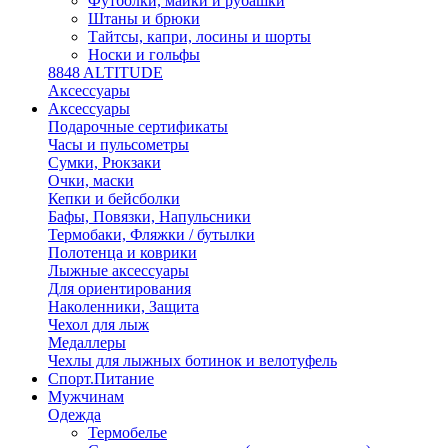
Футболки, майки и рубашки
Штаны и брюки
Тайтсы, капри, лосины и шорты
Носки и гольфы
8848 ALTITUDE
Аксессуары
Аксессуары
Подарочные сертификаты
Часы и пульсометры
Сумки, Рюкзаки
Очки, маски
Кепки и бейсболки
Бафы, Повязки, Напульсники
Термобаки, Фляжки / бутылки
Полотенца и коврики
Лыжные аксессуары
Для ориентирования
Наколенники, Защита
Чехол для лыж
Медаллеры
Чехлы для лыжных ботинок и велотуфель
Спорт.Питание
Мужчинам
Одежда
Термобелье