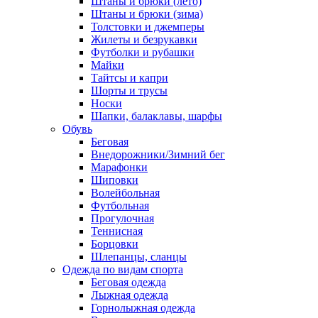
Штаны и брюки (лето)
Штаны и брюки (зима)
Толстовки и джемперы
Жилеты и безрукавки
Футболки и рубашки
Майки
Тайтсы и капри
Шорты и трусы
Носки
Шапки, балаклавы, шарфы
Обувь
Беговая
Внедорожники/Зимний бег
Марафонки
Шиповки
Волейбольная
Футбольная
Прогулочная
Теннисная
Борцовки
Шлепанцы, сланцы
Одежда по видам спорта
Беговая одежда
Лыжная одежда
Горнолыжная одежда