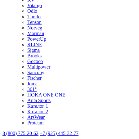
Vitargo
Odlo
Thorlo
Tenson
Norveg
Mormaii
PowerUp
RLINE
Sigma
Brooks
Gococo
Multipower
Saucony
Fischer
Joma
361°
HOKA ONE ONE
Anta Sports
Каталог 1
Каталог 2
ArsWear
Proteam
8 (800) 775-20-62
+7 (925) 445-32-77