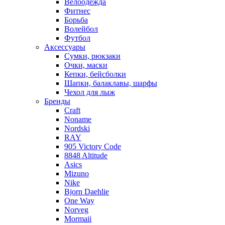
Велоодежда
Фитнес
Борьба
Волейбол
Футбол
Аксессуары
Сумки, рюкзаки
Очки, маски
Кепки, бейсболки
Шапки, балаклавы, шарфы
Чехол для лыж
Бренды
Craft
Noname
Nordski
RAY
905 Victory Code
8848 Altitude
Asics
Mizuno
Nike
Bjorn Daehlie
One Way
Norveg
Mormaii