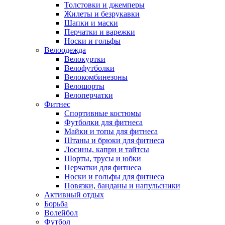
Толстовки и джемперы
Жилеты и безрукавки
Шапки и маски
Перчатки и варежки
Носки и гольфы
Велоодежда
Велокуртки
Велофутболки
Велокомбинезоны
Велошорты
Велоперчатки
Фитнес
Спортивные костюмы
Футболки для фитнеса
Майки и топы для фитнеса
Штаны и брюки для фитнеса
Лосины, капри и тайтсы
Шорты, трусы и юбки
Перчатки для фитнеса
Носки и гольфы для фитнеса
Повязки, банданы и напульсники
Активный отдых
Борьба
Волейбол
Футбол