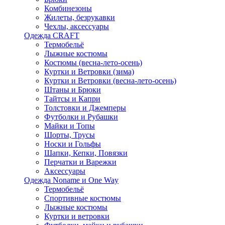
Комбинезоны
Жилеты, безрукавки
Чехлы, аксессуары
Одежда CRAFT
Термобельё
Лыжные костюмы
Костюмы (весна-лето-осень)
Куртки и Ветровки (зима)
Куртки и Ветровки (весна-лето-осень)
Штаны и Брюки
Тайтсы и Капри
Толстовки и Джемперы
Футболки и Рубашки
Майки и Топы
Шорты, Трусы
Носки и Гольфы
Шапки, Кепки, Повязки
Перчатки и Варежки
Аксессуары
Одежда Noname и One Way
Термобельё
Спортивные костюмы
Лыжные костюмы
Куртки и ветровки