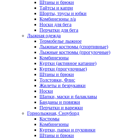
Штаны и брюки
Тайтсы и капри
Шорты, трусы и юбки
Комбинезоны л/а
Носки для бега
Перчатки для бега
Лыжная одежда
Термобелье лыжное
Лыжные костюмы (спортивные)
Лыжные костюмы (прогулочные)
Комбинезоны
Куртки (активное катание)
Куртки (прогулочные)
Штаны и брюки
Толстовки, Флис
Жилеты и безрукавки
Носки
Шапки, маски и балаклавы
Банданы и повязки
Перчатки и варежки
Горнолыжная, Сноуборд
Костюмы
Комбинезоны
Куртки, парки и пуховики
Штаны и брюки