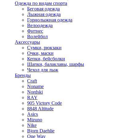
Одежда по видам спорта
Беговая одежда
Лыжная одежда
Горнолыжная одежда
Велоодежда
Фитнес
Волейбол
Аксессуары
Сумки, рюкзаки
Очки, маски
Кепки, бейсболки
Шапки, балаклавы, шарфы
Чехол для лыж
Бренды
Craft
Noname
Nordski
RAY
905 Victory Code
8848 Altitude
Asics
Mizuno
Nike
Bjorn Daehlie
One Way