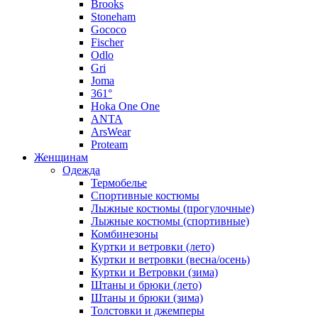
Brooks
Stoneham
Gococo
Fischer
Odlo
Gri
Joma
361°
Hoka One One
ANTA
ArsWear
Proteam
Женщинам
Одежда
Термобелье
Спортивные костюмы
Лыжные костюмы (прогулочные)
Лыжные костюмы (спортивные)
Комбинезоны
Куртки и ветровки (лето)
Куртки и ветровки (весна/осень)
Куртки и Ветровки (зима)
Штаны и брюки (лето)
Штаны и брюки (зима)
Толстовки и джемперы