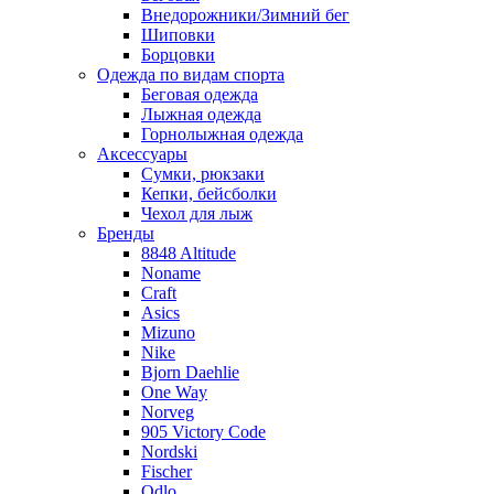
Внедорожники/Зимний бег
Шиповки
Борцовки
Одежда по видам спорта
Беговая одежда
Лыжная одежда
Горнолыжная одежда
Аксессуары
Сумки, рюкзаки
Кепки, бейсболки
Чехол для лыж
Бренды
8848 Altitude
Noname
Craft
Asics
Mizuno
Nike
Bjorn Daehlie
One Way
Norveg
905 Victory Code
Nordski
Fischer
Odlo