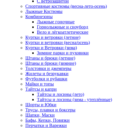
С ветрозащитой
Спортивные костюмы (весна-лето-осень)
Лыжные Костюмы
Комбинезоны
Лыжные гоночные
Горнолыжные и сноуборд
Вело и лёгкоатлетические
Куртки и ветровки (летние)
Куртки и ветровки (весна/осень)
Куртки и Ветровки (зима)
Зимние парки и пуховики
Штаны и брюки (летние)
Штаны и брюки (зимние)
Толстовки и джемперы
Жилеты и безрукавки
Футболки и рубашки
Майки и топы
Тайтсы и капри
Тайтсы и лосины (лето)
Тайтсы и лосины (зима - утеплённые)
Шорты и Юбки
Трусы, плавки и боксеры
Шапки, Маски
Бафы, Кепки, Повязки
Перчатки и Варежки