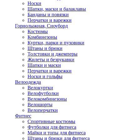
Носки
Шапки, маски и балаклавы
Банданы и повязки
Перчатки и варежки
Горнолыжная, Сноуборд
Костюмы
Комбинезоны
Куртки, парки и пуховики
Штаны и брюки
Толстовки и джемперы
Жилеты и безрукавки
Шапки и маски
Перчатки и варежки
Носки и гольфы
Велоодежда
Велокуртки
Велофутболки
Велокомбинезоны
Велошорты
Велоперчатки
Фитнес
Спортивные костюмы
Футболки для фитнеса
Майки и топы для фитнеса
Штаны и брюки для фитнеса