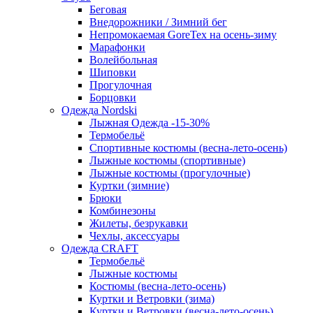
Беговая
Внедорожники / Зимний бег
Непромокаемая GoreTex на осень-зиму
Марафонки
Волейбольная
Шиповки
Прогулочная
Борцовки
Одежда Nordski
Лыжная Одежда -15-30%
Термобельё
Спортивные костюмы (весна-лето-осень)
Лыжные костюмы (спортивные)
Лыжные костюмы (прогулочные)
Куртки (зимние)
Брюки
Комбинезоны
Жилеты, безрукавки
Чехлы, аксессуары
Одежда CRAFT
Термобельё
Лыжные костюмы
Костюмы (весна-лето-осень)
Куртки и Ветровки (зима)
Куртки и Ветровки (весна-лето-осень)