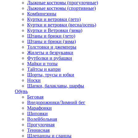
Лыжные костюмы (прогулочные)
Лыжные костюмы (спортивные)
Комбинезоны
Куртки и ветровки (лето)
Куртки и ветровки (весна/осень)
Куртки и Ветровки (зима)
Штаны и брюки (лето)
Штаны и брюки (зима)
Толстовки и джемперы
Жилеты и безрукавки
Футболки и рубашки
Майки и топы
Тайтсы и капри
Шорты, трусы и юбки
Носки
Шапки, балаклавы, шарфы
Обувь
Беговая
Внедорожники/Зимний бег
Марафонки
Шиповки
Волейбольная
Прогулочная
Теннисная
Шлепанцы и сланцы