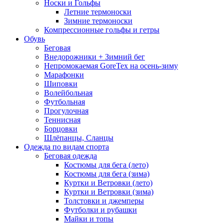
Носки и Гольфы
Летние термоноски
Зимние термоноски
Компрессионные гольфы и гетры
Обувь
Беговая
Внедорожники + Зимний бег
Непромокаемая GoreTex на осень-зиму
Марафонки
Шиповки
Волейбольная
Футбольная
Прогулочная
Теннисная
Борцовки
Шлёпанцы, Сланцы
Одежда по видам спорта
Беговая одежда
Костюмы для бега (лето)
Костюмы для бега (зима)
Куртки и Ветровки (лето)
Куртки и Ветровки (зима)
Толстовки и джемперы
Футболки и рубашки
Майки и топы