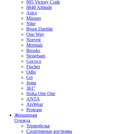
905 Victory Code
8848 Altitude
Asics
Mizuno
Nike
Bjorn Daehlie
One Way
Norveg
Mormaii
Brooks
Stoneham
Gococo
Fischer
Odlo
Gri
Joma
361°
Hoka One One
ANTA
ArsWear
Proteam
Женщинам
Одежда
Термобелье
Спортивные костюмы