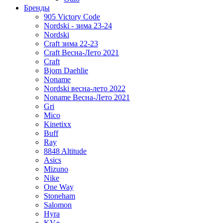
Бренды
905 Victory Code
Nordski - зима 23-24
Nordski
Craft зима 22-23
Craft Весна-Лето 2021
Craft
Bjorn Daehlie
Noname
Nordski весна-лето 2022
Noname Весна-Лето 2021
Gri
Mico
Kinetixx
Buff
Ray
8848 Altitude
Asics
Mizuno
Nike
One Way
Stoneham
Salomon
Hyra
KV+