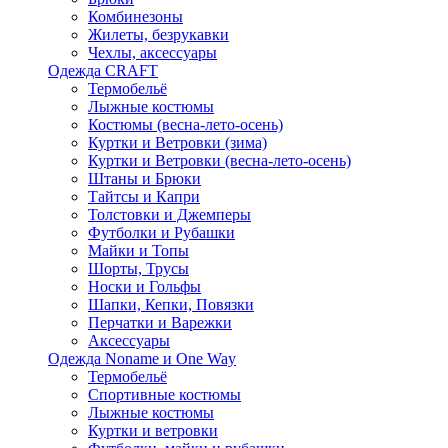
Комбинезоны
Жилеты, безрукавки
Чехлы, аксессуары
Одежда CRAFT
Термобельё
Лыжные костюмы
Костюмы (весна-лето-осень)
Куртки и Ветровки (зима)
Куртки и Ветровки (весна-лето-осень)
Штаны и Брюки
Тайтсы и Капри
Толстовки и Джемперы
Футболки и Рубашки
Майки и Топы
Шорты, Трусы
Носки и Гольфы
Шапки, Кепки, Повязки
Перчатки и Варежки
Аксессуары
Одежда Noname и One Way
Термобельё
Спортивные костюмы
Лыжные костюмы
Куртки и ветровки