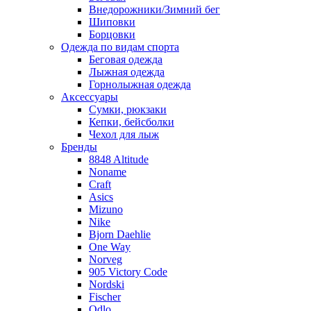
Внедорожники/Зимний бег
Шиповки
Борцовки
Одежда по видам спорта
Беговая одежда
Лыжная одежда
Горнолыжная одежда
Аксессуары
Сумки, рюкзаки
Кепки, бейсболки
Чехол для лыж
Бренды
8848 Altitude
Noname
Craft
Asics
Mizuno
Nike
Bjorn Daehlie
One Way
Norveg
905 Victory Code
Nordski
Fischer
Odlo