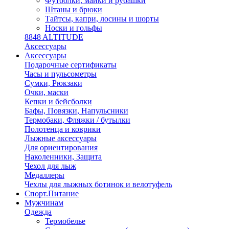
Футболки, майки и рубашки
Штаны и брюки
Тайтсы, капри, лосины и шорты
Носки и гольфы
8848 ALTITUDE
Аксессуары
Аксессуары
Подарочные сертификаты
Часы и пульсометры
Сумки, Рюкзаки
Очки, маски
Кепки и бейсболки
Бафы, Повязки, Напульсники
Термобаки, Фляжки / бутылки
Полотенца и коврики
Лыжные аксессуары
Для ориентирования
Наколенники, Защита
Чехол для лыж
Медаллеры
Чехлы для лыжных ботинок и велотуфель
Спорт.Питание
Мужчинам
Одежда
Термобелье