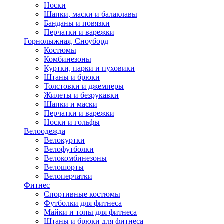
Носки
Шапки, маски и балаклавы
Банданы и повязки
Перчатки и варежки
Горнолыжная, Сноуборд
Костюмы
Комбинезоны
Куртки, парки и пуховики
Штаны и брюки
Толстовки и джемперы
Жилеты и безрукавки
Шапки и маски
Перчатки и варежки
Носки и гольфы
Велоодежда
Велокуртки
Велофутболки
Велокомбинезоны
Велошорты
Велоперчатки
Фитнес
Спортивные костюмы
Футболки для фитнеса
Майки и топы для фитнеса
Штаны и брюки для фитнеса