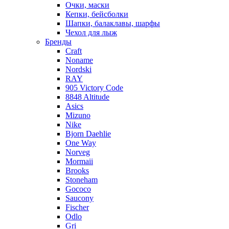
Очки, маски
Кепки, бейсболки
Шапки, балаклавы, шарфы
Чехол для лыж
Бренды
Craft
Noname
Nordski
RAY
905 Victory Code
8848 Altitude
Asics
Mizuno
Nike
Bjorn Daehlie
One Way
Norveg
Mormaii
Brooks
Stoneham
Gococo
Saucony
Fischer
Odlo
Gri