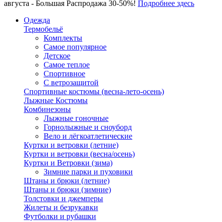
августа - Большая Распродажа 30-50%!
Подробнее здесь
Одежда
Термобельё
Комплекты
Самое популярное
Детское
Самое теплое
Спортивное
С ветрозащитой
Спортивные костюмы (весна-лето-осень)
Лыжные Костюмы
Комбинезоны
Лыжные гоночные
Горнолыжные и сноуборд
Вело и лёгкоатлетические
Куртки и ветровки (летние)
Куртки и ветровки (весна/осень)
Куртки и Ветровки (зима)
Зимние парки и пуховики
Штаны и брюки (летние)
Штаны и брюки (зимние)
Толстовки и джемперы
Жилеты и безрукавки
Футболки и рубашки