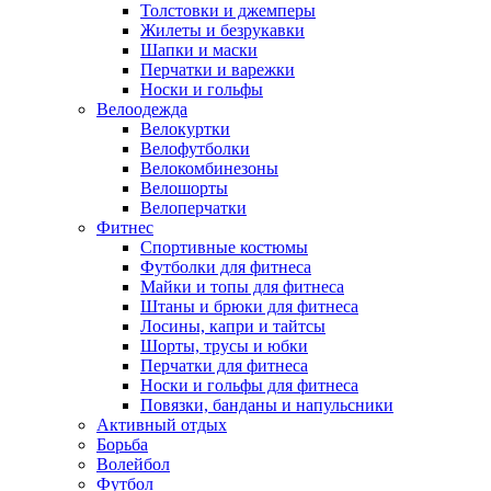
Толстовки и джемперы
Жилеты и безрукавки
Шапки и маски
Перчатки и варежки
Носки и гольфы
Велоодежда
Велокуртки
Велофутболки
Велокомбинезоны
Велошорты
Велоперчатки
Фитнес
Спортивные костюмы
Футболки для фитнеса
Майки и топы для фитнеса
Штаны и брюки для фитнеса
Лосины, капри и тайтсы
Шорты, трусы и юбки
Перчатки для фитнеса
Носки и гольфы для фитнеса
Повязки, банданы и напульсники
Активный отдых
Борьба
Волейбол
Футбол