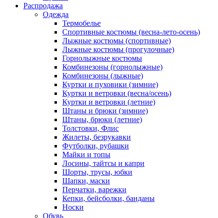
Распродажа
Одежда
Термобелье
Спортивные костюмы (весна-лето-осень)
Лыжные костюмы (спортивные)
Лыжные костюмы (прогулочные)
Горнолыжные костюмы
Комбинезоны (горнолыжные)
Комбинезоны (лыжные)
Куртки и пуховики (зимние)
Куртки и ветровки (весна/осень)
Куртки и ветровки (летние)
Штаны и брюки (зимние)
Штаны, брюки (летние)
Толстовки, Флис
Жилеты, безрукавки
Футболки, рубашки
Майки и топы
Лосины, тайтсы и капри
Шорты, трусы, юбки
Шапки, маски
Перчатки, варежки
Кепки, бейсболки, банданы
Носки
Обувь