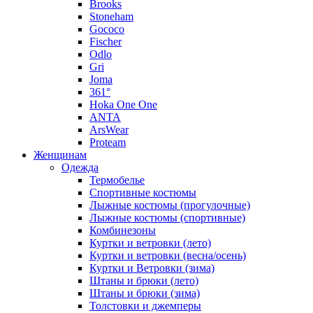
Brooks
Stoneham
Gococo
Fischer
Odlo
Gri
Joma
361°
Hoka One One
ANTA
ArsWear
Proteam
Женщинам
Одежда
Термобелье
Спортивные костюмы
Лыжные костюмы (прогулочные)
Лыжные костюмы (спортивные)
Комбинезоны
Куртки и ветровки (лето)
Куртки и ветровки (весна/осень)
Куртки и Ветровки (зима)
Штаны и брюки (лето)
Штаны и брюки (зима)
Толстовки и джемперы