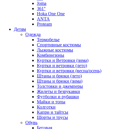
Joma
361°
Hoka One One
ANTA
Proteam
Детям
Одежда
Термобелье
Спортивные костюмы
Лыжные костюмы
Комбинезоны
Куртки и Ветровки (зима)
Куртки и ветровки (лето)
Куртки и ветровки (весна/осень)
Штаны и брюки (лето)
Штаны и брюки (зима)
Толстовки и джемперы
Жилеты и безрукавки
Футболки и рубашки
Майки и топы
Колготки
Капри и тайтсы
Шорты и трусы
Обувь
Беговая