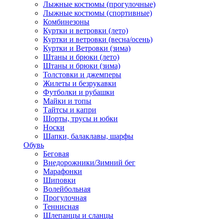
Лыжные костюмы (прогулочные)
Лыжные костюмы (спортивные)
Комбинезоны
Куртки и ветровки (лето)
Куртки и ветровки (весна/осень)
Куртки и Ветровки (зима)
Штаны и брюки (лето)
Штаны и брюки (зима)
Толстовки и джемперы
Жилеты и безрукавки
Футболки и рубашки
Майки и топы
Тайтсы и капри
Шорты, трусы и юбки
Носки
Шапки, балаклавы, шарфы
Обувь
Беговая
Внедорожники/Зимний бег
Марафонки
Шиповки
Волейбольная
Прогулочная
Теннисная
Шлепанцы и сланцы