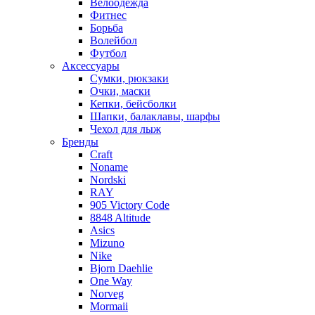
Велоодежда
Фитнес
Борьба
Волейбол
Футбол
Аксессуары
Сумки, рюкзаки
Очки, маски
Кепки, бейсболки
Шапки, балаклавы, шарфы
Чехол для лыж
Бренды
Craft
Noname
Nordski
RAY
905 Victory Code
8848 Altitude
Asics
Mizuno
Nike
Bjorn Daehlie
One Way
Norveg
Mormaii