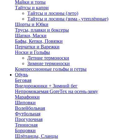
Майки и топы
Тайтсы и капри
Тайтсы и лосины (лето)
Тайтсы и лосины (зима - утеплённые)
Шорты и Юбки
Трусы, плавки и боксеры
Шапки, Маски
Бафы, Кепки, Повязки
Перчатки и Варежки
Носки и Гольфы
Летние термоноски
Зимние термоноски
Компрессионные гольфы и гетры
Обувь
Беговая
Внедорожники + Зимний бег
Непромокаемая GoreTex на осень-зиму
Марафонки
Шиповки
Волейбольная
Футбольная
Прогулочная
Теннисная
Борцовки
Шлёпанцы, Сланцы