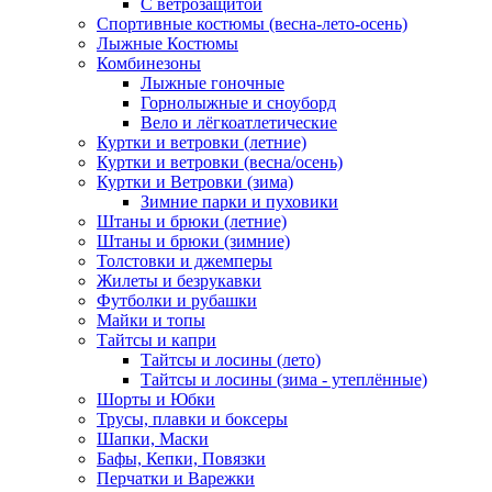
С ветрозащитой
Спортивные костюмы (весна-лето-осень)
Лыжные Костюмы
Комбинезоны
Лыжные гоночные
Горнолыжные и сноуборд
Вело и лёгкоатлетические
Куртки и ветровки (летние)
Куртки и ветровки (весна/осень)
Куртки и Ветровки (зима)
Зимние парки и пуховики
Штаны и брюки (летние)
Штаны и брюки (зимние)
Толстовки и джемперы
Жилеты и безрукавки
Футболки и рубашки
Майки и топы
Тайтсы и капри
Тайтсы и лосины (лето)
Тайтсы и лосины (зима - утеплённые)
Шорты и Юбки
Трусы, плавки и боксеры
Шапки, Маски
Бафы, Кепки, Повязки
Перчатки и Варежки