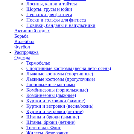
Лосины, капри и тайтсы
Шорты, трусы и юбки
Перчатки для фитнеса
Носки и гольфы для фитнеса
Повязки, банданы и напульсники
Активный отдых
Борьба
Волейбол
Футбол
Распродажа
Одежда
Термобелье
Спортивные костюмы (весна-лето-осень)
Лыжные костюмы (спортивные)
Лыжные костюмы (прогулочные)
Горнолыжные костюмы
Комбинезоны (горнолыжные)
Комбинезоны (лыжные)
Куртки и пуховики (зимние)
Куртки и ветровки (весна/осень)
Куртки и ветровки (летние)
Штаны и брюки (зимние)
Штаны, брюки (летние)
Толстовки, Флис
Жилеты, безрукавки