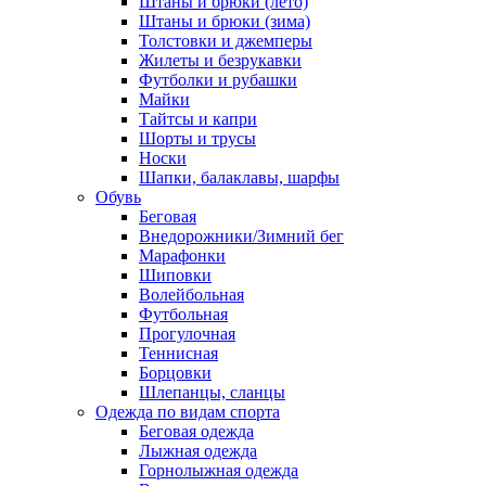
Штаны и брюки (лето)
Штаны и брюки (зима)
Толстовки и джемперы
Жилеты и безрукавки
Футболки и рубашки
Майки
Тайтсы и капри
Шорты и трусы
Носки
Шапки, балаклавы, шарфы
Обувь
Беговая
Внедорожники/Зимний бег
Марафонки
Шиповки
Волейбольная
Футбольная
Прогулочная
Теннисная
Борцовки
Шлепанцы, сланцы
Одежда по видам спорта
Беговая одежда
Лыжная одежда
Горнолыжная одежда