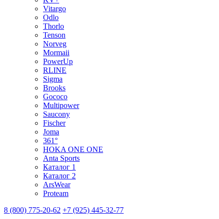
Vitargo
Odlo
Thorlo
Tenson
Norveg
Mormaii
PowerUp
RLINE
Sigma
Brooks
Gococo
Multipower
Saucony
Fischer
Joma
361°
HOKA ONE ONE
Anta Sports
Каталог 1
Каталог 2
ArsWear
Proteam
8 (800) 775-20-62
+7 (925) 445-32-77