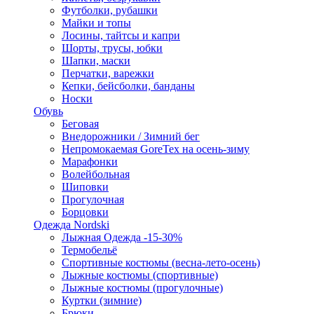
Футболки, рубашки
Майки и топы
Лосины, тайтсы и капри
Шорты, трусы, юбки
Шапки, маски
Перчатки, варежки
Кепки, бейсболки, банданы
Носки
Обувь
Беговая
Внедорожники / Зимний бег
Непромокаемая GoreTex на осень-зиму
Марафонки
Волейбольная
Шиповки
Прогулочная
Борцовки
Одежда Nordski
Лыжная Одежда -15-30%
Термобельё
Спортивные костюмы (весна-лето-осень)
Лыжные костюмы (спортивные)
Лыжные костюмы (прогулочные)
Куртки (зимние)
Брюки