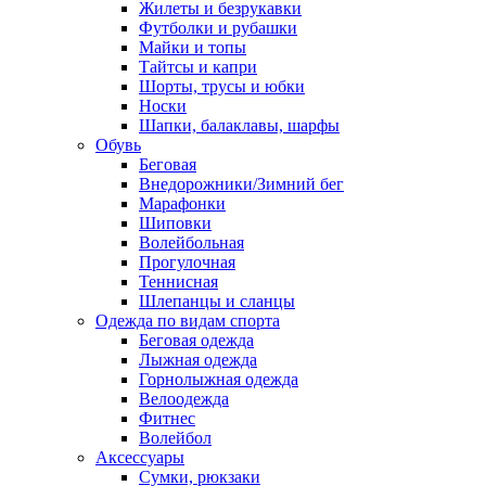
Жилеты и безрукавки
Футболки и рубашки
Майки и топы
Тайтсы и капри
Шорты, трусы и юбки
Носки
Шапки, балаклавы, шарфы
Обувь
Беговая
Внедорожники/Зимний бег
Марафонки
Шиповки
Волейбольная
Прогулочная
Теннисная
Шлепанцы и сланцы
Одежда по видам спорта
Беговая одежда
Лыжная одежда
Горнолыжная одежда
Велоодежда
Фитнес
Волейбол
Аксессуары
Сумки, рюкзаки