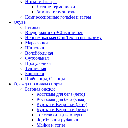
Носки и Гольфы
Летние термоноски
Зимние термоноски
Компрессионные гольфы и гетры
Обувь
Беговая
Внедорожники + Зимний бег
Непромокаемая GoreTex на осень-зиму
Марафонки
Шиповки
Волейбольная
Футбольная
Прогулочная
Теннисная
Борцовки
Шлёпанцы, Сланцы
Одежда по видам спорта
Беговая одежда
Костюмы для бега (лето)
Костюмы для бега (зима)
Куртки и Ветровки (лето)
Куртки и Ветровки (зима)
Толстовки и джемперы
Футболки и рубашки
Майки и топы