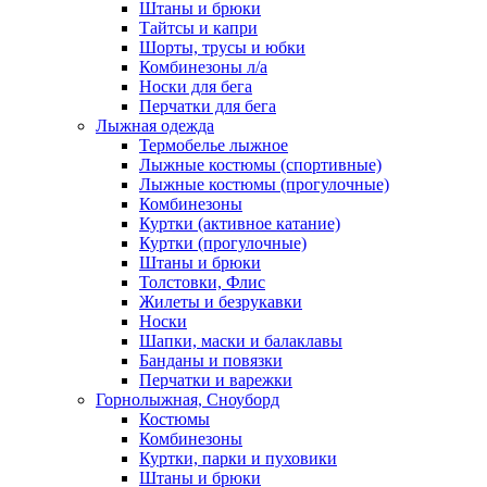
Штаны и брюки
Тайтсы и капри
Шорты, трусы и юбки
Комбинезоны л/а
Носки для бега
Перчатки для бега
Лыжная одежда
Термобелье лыжное
Лыжные костюмы (спортивные)
Лыжные костюмы (прогулочные)
Комбинезоны
Куртки (активное катание)
Куртки (прогулочные)
Штаны и брюки
Толстовки, Флис
Жилеты и безрукавки
Носки
Шапки, маски и балаклавы
Банданы и повязки
Перчатки и варежки
Горнолыжная, Сноуборд
Костюмы
Комбинезоны
Куртки, парки и пуховики
Штаны и брюки