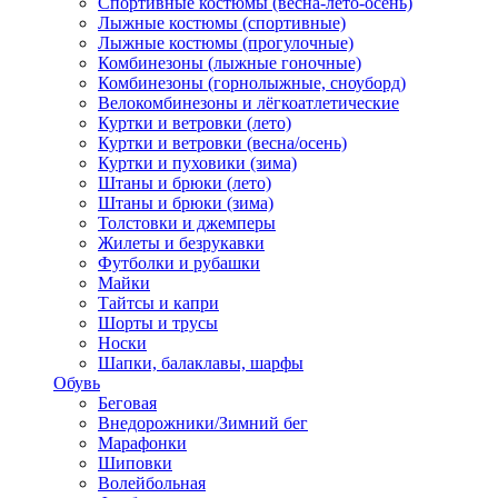
Спортивные костюмы (весна-лето-осень)
Лыжные костюмы (спортивные)
Лыжные костюмы (прогулочные)
Комбинезоны (лыжные гоночные)
Комбинезоны (горнолыжные, сноуборд)
Велокомбинезоны и лёгкоатлетические
Куртки и ветровки (лето)
Куртки и ветровки (весна/осень)
Куртки и пуховики (зима)
Штаны и брюки (лето)
Штаны и брюки (зима)
Толстовки и джемперы
Жилеты и безрукавки
Футболки и рубашки
Майки
Тайтсы и капри
Шорты и трусы
Носки
Шапки, балаклавы, шарфы
Обувь
Беговая
Внедорожники/Зимний бег
Марафонки
Шиповки
Волейбольная