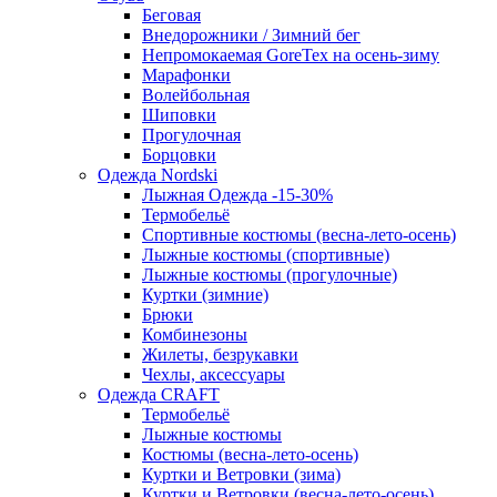
Беговая
Внедорожники / Зимний бег
Непромокаемая GoreTex на осень-зиму
Марафонки
Волейбольная
Шиповки
Прогулочная
Борцовки
Одежда Nordski
Лыжная Одежда -15-30%
Термобельё
Спортивные костюмы (весна-лето-осень)
Лыжные костюмы (спортивные)
Лыжные костюмы (прогулочные)
Куртки (зимние)
Брюки
Комбинезоны
Жилеты, безрукавки
Чехлы, аксессуары
Одежда CRAFT
Термобельё
Лыжные костюмы
Костюмы (весна-лето-осень)
Куртки и Ветровки (зима)
Куртки и Ветровки (весна-лето-осень)