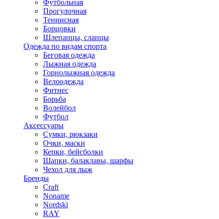
Футбольная
Прогулочная
Теннисная
Борцовки
Шлепанцы, сланцы
Одежда по видам спорта
Беговая одежда
Лыжная одежда
Горнолыжная одежда
Велоодежда
Фитнес
Борьба
Волейбол
Футбол
Аксессуары
Сумки, рюкзаки
Очки, маски
Кепки, бейсболки
Шапки, балаклавы, шарфы
Чехол для лыж
Бренды
Craft
Noname
Nordski
RAY