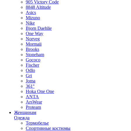
905 Victory Code
8848 Altitude
Asics
Mizuno
Nike
Bjorn Daehlie
One Way
Norveg
Mormaii
Brooks
Stoneham
Gococo
Fischer
Odlo
Gri
Joma
361°
Hoka One One
ANTA
ArsWear
Proteam
Женщинам
Одежда
Термобелье
Спортивные костюмы