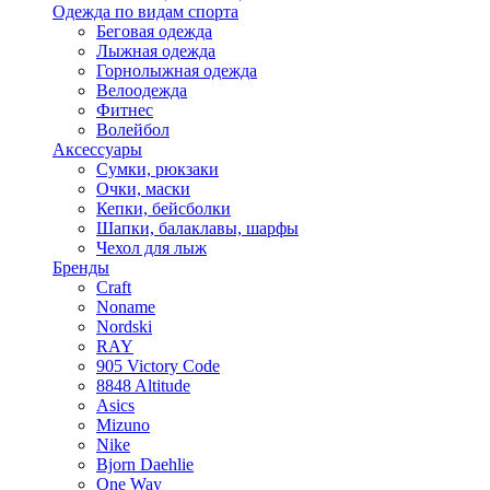
Одежда по видам спорта
Беговая одежда
Лыжная одежда
Горнолыжная одежда
Велоодежда
Фитнес
Волейбол
Аксессуары
Сумки, рюкзаки
Очки, маски
Кепки, бейсболки
Шапки, балаклавы, шарфы
Чехол для лыж
Бренды
Craft
Noname
Nordski
RAY
905 Victory Code
8848 Altitude
Asics
Mizuno
Nike
Bjorn Daehlie
One Way