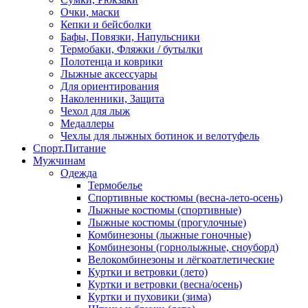
Очки, маски
Кепки и бейсболки
Бафы, Повязки, Напульсники
Термобаки, Фляжки / бутылки
Полотенца и коврики
Лыжные аксессуары
Для ориентирования
Наколенники, Защита
Чехол для лыж
Медаллеры
Чехлы для лыжных ботинок и велотуфель
Спорт.Питание
Мужчинам
Одежда
Термобелье
Спортивные костюмы (весна-лето-осень)
Лыжные костюмы (спортивные)
Лыжные костюмы (прогулочные)
Комбинезоны (лыжные гоночные)
Комбинезоны (горнолыжные, сноуборд)
Велокомбинезоны и лёгкоатлетические
Куртки и ветровки (лето)
Куртки и ветровки (весна/осень)
Куртки и пуховики (зима)