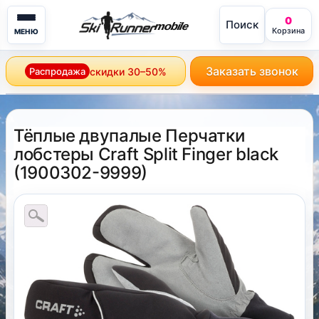
0
Поиск
mobile
Корзина
МЕНЮ
Заказать звонок
Распродажа
скидки 30–50%
Тёплые двупалые Перчатки
лобстеры Craft Split Finger black
(
1900302-9999
)