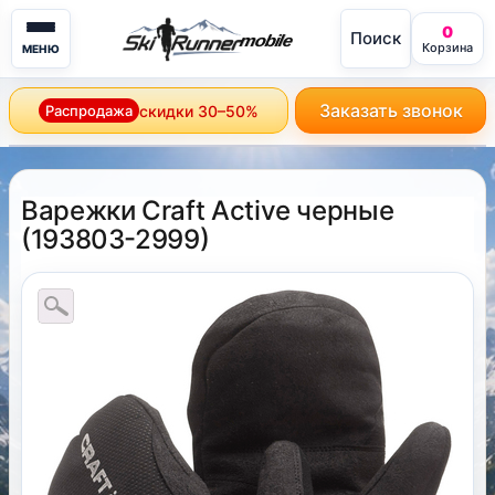
0
Поиск
mobile
Корзина
МЕНЮ
Заказать звонок
Распродажа
скидки 30–50%
Варежки Craft Active черные
(
193803-2999
)