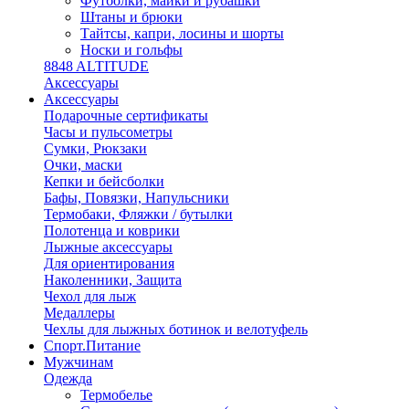
Футболки, майки и рубашки
Штаны и брюки
Тайтсы, капри, лосины и шорты
Носки и гольфы
8848 ALTITUDE
Аксессуары
Аксессуары
Подарочные сертификаты
Часы и пульсометры
Сумки, Рюкзаки
Очки, маски
Кепки и бейсболки
Бафы, Повязки, Напульсники
Термобаки, Фляжки / бутылки
Полотенца и коврики
Лыжные аксессуары
Для ориентирования
Наколенники, Защита
Чехол для лыж
Медаллеры
Чехлы для лыжных ботинок и велотуфель
Спорт.Питание
Мужчинам
Одежда
Термобелье