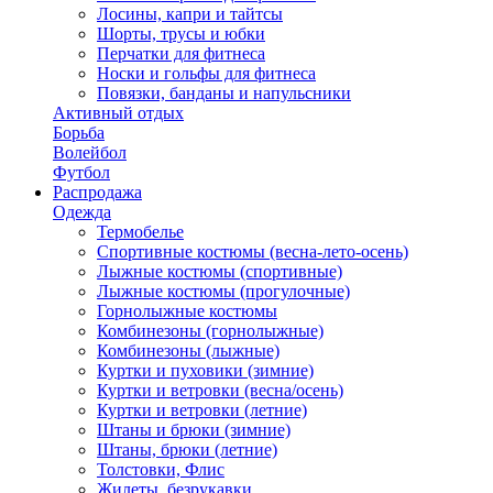
Лосины, капри и тайтсы
Шорты, трусы и юбки
Перчатки для фитнеса
Носки и гольфы для фитнеса
Повязки, банданы и напульсники
Активный отдых
Борьба
Волейбол
Футбол
Распродажа
Одежда
Термобелье
Спортивные костюмы (весна-лето-осень)
Лыжные костюмы (спортивные)
Лыжные костюмы (прогулочные)
Горнолыжные костюмы
Комбинезоны (горнолыжные)
Комбинезоны (лыжные)
Куртки и пуховики (зимние)
Куртки и ветровки (весна/осень)
Куртки и ветровки (летние)
Штаны и брюки (зимние)
Штаны, брюки (летние)
Толстовки, Флис
Жилеты, безрукавки