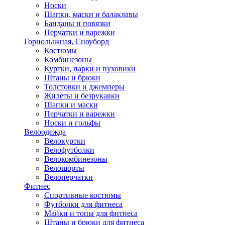
Носки
Шапки, маски и балаклавы
Банданы и повязки
Перчатки и варежки
Горнолыжная, Сноуборд
Костюмы
Комбинезоны
Куртки, парки и пуховики
Штаны и брюки
Толстовки и джемперы
Жилеты и безрукавки
Шапки и маски
Перчатки и варежки
Носки и гольфы
Велоодежда
Велокуртки
Велофутболки
Велокомбинезоны
Велошорты
Велоперчатки
Фитнес
Спортивные костюмы
Футболки для фитнеса
Майки и топы для фитнеса
Штаны и брюки для фитнеса