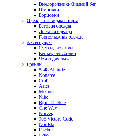
Внедорожники/Зимний бег
Шиповки
Борцовки
Одежда по видам спорта
Беговая одежда
Лыжная одежда
Горнолыжная одежда
Аксессуары
Сумки, рюкзаки
Кепки, бейсболки
Чехол для лыж
Бренды
8848 Altitude
Noname
Craft
Asics
Mizuno
Nike
Bjorn Daehlie
One Way
Norveg
905 Victory Code
Nordski
Fischer
Odlo