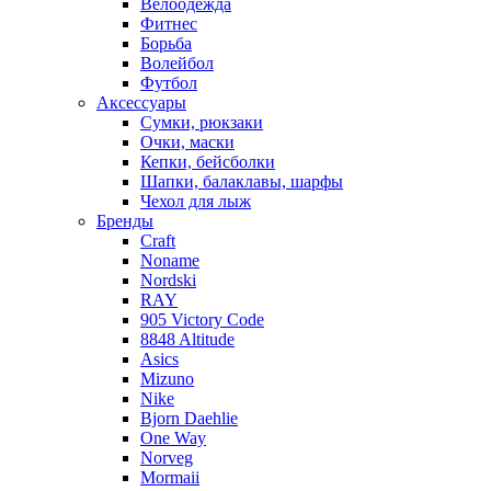
Велоодежда
Фитнес
Борьба
Волейбол
Футбол
Аксессуары
Сумки, рюкзаки
Очки, маски
Кепки, бейсболки
Шапки, балаклавы, шарфы
Чехол для лыж
Бренды
Craft
Noname
Nordski
RAY
905 Victory Code
8848 Altitude
Asics
Mizuno
Nike
Bjorn Daehlie
One Way
Norveg
Mormaii