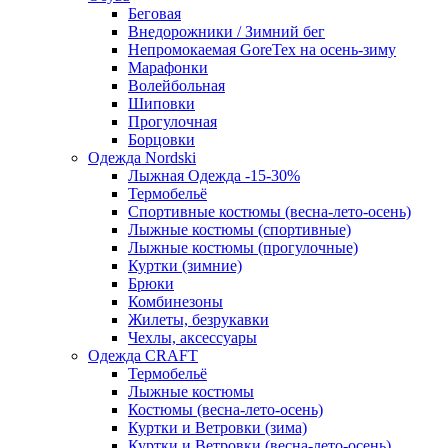
Беговая
Внедорожники / Зимний бег
Непромокаемая GoreTex на осень-зиму
Марафонки
Волейбольная
Шиповки
Прогулочная
Борцовки
Одежда Nordski
Лыжная Одежда -15-30%
Термобельё
Спортивные костюмы (весна-лето-осень)
Лыжные костюмы (спортивные)
Лыжные костюмы (прогулочные)
Куртки (зимние)
Брюки
Комбинезоны
Жилеты, безрукавки
Чехлы, аксессуары
Одежда CRAFT
Термобельё
Лыжные костюмы
Костюмы (весна-лето-осень)
Куртки и Ветровки (зима)
Куртки и Ветровки (весна-лето-осень)