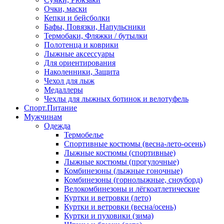
Очки, маски
Кепки и бейсболки
Бафы, Повязки, Напульсники
Термобаки, Фляжки / бутылки
Полотенца и коврики
Лыжные аксессуары
Для ориентирования
Наколенники, Защита
Чехол для лыж
Медаллеры
Чехлы для лыжных ботинок и велотуфель
Спорт.Питание
Мужчинам
Одежда
Термобелье
Спортивные костюмы (весна-лето-осень)
Лыжные костюмы (спортивные)
Лыжные костюмы (прогулочные)
Комбинезоны (лыжные гоночные)
Комбинезоны (горнолыжные, сноуборд)
Велокомбинезоны и лёгкоатлетические
Куртки и ветровки (лето)
Куртки и ветровки (весна/осень)
Куртки и пуховики (зима)