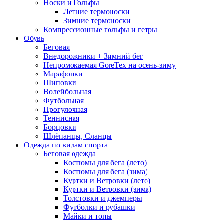
Носки и Гольфы
Летние термоноски
Зимние термоноски
Компрессионные гольфы и гетры
Обувь
Беговая
Внедорожники + Зимний бег
Непромокаемая GoreTex на осень-зиму
Марафонки
Шиповки
Волейбольная
Футбольная
Прогулочная
Теннисная
Борцовки
Шлёпанцы, Сланцы
Одежда по видам спорта
Беговая одежда
Костюмы для бега (лето)
Костюмы для бега (зима)
Куртки и Ветровки (лето)
Куртки и Ветровки (зима)
Толстовки и джемперы
Футболки и рубашки
Майки и топы