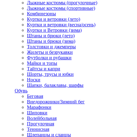
Лыжные костюмы (прогулочные)
Лыжные костюмы (спортивные)
Комбинезоны
Куртки и ветровки (лето)
Куртки и ветровки (весна/осень)
Куртки и Ветровки (зима)
Штаны и брюки (лето)
Штаны и брюки (зима)
Толстовки и джемперы
Жилеты и безрукавки
Футболки и рубашки
Майки и топы
Тайтсы и капри
Шорты, трусы и юбки
Носки
Шапки, балаклавы, шарфы
Обувь
Беговая
Внедорожники/Зимний бег
Марафонки
Шиповки
Волейбольная
Прогулочная
Теннисная
Шлепанцы и сланцы