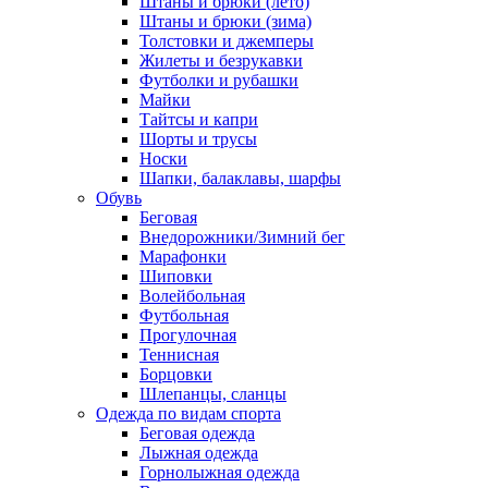
Штаны и брюки (лето)
Штаны и брюки (зима)
Толстовки и джемперы
Жилеты и безрукавки
Футболки и рубашки
Майки
Тайтсы и капри
Шорты и трусы
Носки
Шапки, балаклавы, шарфы
Обувь
Беговая
Внедорожники/Зимний бег
Марафонки
Шиповки
Волейбольная
Футбольная
Прогулочная
Теннисная
Борцовки
Шлепанцы, сланцы
Одежда по видам спорта
Беговая одежда
Лыжная одежда
Горнолыжная одежда