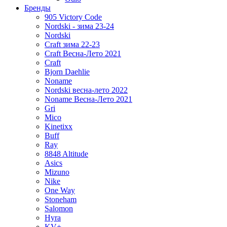
Бренды
905 Victory Code
Nordski - зима 23-24
Nordski
Craft зима 22-23
Craft Весна-Лето 2021
Craft
Bjorn Daehlie
Noname
Nordski весна-лето 2022
Noname Весна-Лето 2021
Gri
Mico
Kinetixx
Buff
Ray
8848 Altitude
Asics
Mizuno
Nike
One Way
Stoneham
Salomon
Hyra
KV+