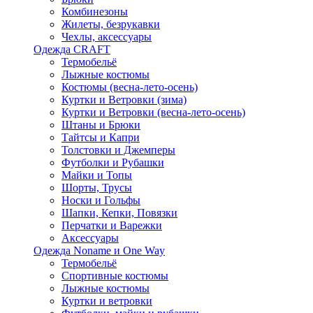
Комбинезоны
Жилеты, безрукавки
Чехлы, аксессуары
Одежда CRAFT
Термобельё
Лыжные костюмы
Костюмы (весна-лето-осень)
Куртки и Ветровки (зима)
Куртки и Ветровки (весна-лето-осень)
Штаны и Брюки
Тайтсы и Капри
Толстовки и Джемперы
Футболки и Рубашки
Майки и Топы
Шорты, Трусы
Носки и Гольфы
Шапки, Кепки, Повязки
Перчатки и Варежки
Аксессуары
Одежда Noname и One Way
Термобельё
Спортивные костюмы
Лыжные костюмы
Куртки и ветровки