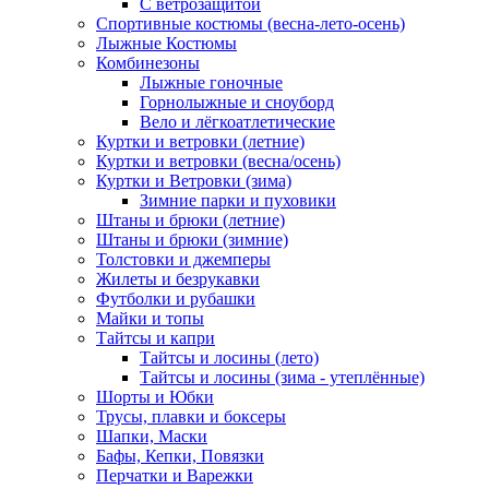
С ветрозащитой
Спортивные костюмы (весна-лето-осень)
Лыжные Костюмы
Комбинезоны
Лыжные гоночные
Горнолыжные и сноуборд
Вело и лёгкоатлетические
Куртки и ветровки (летние)
Куртки и ветровки (весна/осень)
Куртки и Ветровки (зима)
Зимние парки и пуховики
Штаны и брюки (летние)
Штаны и брюки (зимние)
Толстовки и джемперы
Жилеты и безрукавки
Футболки и рубашки
Майки и топы
Тайтсы и капри
Тайтсы и лосины (лето)
Тайтсы и лосины (зима - утеплённые)
Шорты и Юбки
Трусы, плавки и боксеры
Шапки, Маски
Бафы, Кепки, Повязки
Перчатки и Варежки