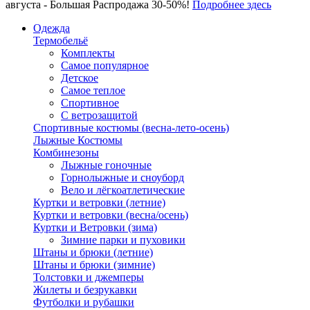
августа - Большая Распродажа 30-50%!
Подробнее здесь
Одежда
Термобельё
Комплекты
Самое популярное
Детское
Самое теплое
Спортивное
С ветрозащитой
Спортивные костюмы (весна-лето-осень)
Лыжные Костюмы
Комбинезоны
Лыжные гоночные
Горнолыжные и сноуборд
Вело и лёгкоатлетические
Куртки и ветровки (летние)
Куртки и ветровки (весна/осень)
Куртки и Ветровки (зима)
Зимние парки и пуховики
Штаны и брюки (летние)
Штаны и брюки (зимние)
Толстовки и джемперы
Жилеты и безрукавки
Футболки и рубашки