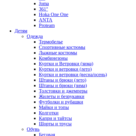
Joma
361°
Hoka One One
ANTA
Proteam
Детям
Одежда
Термобелье
Спортивные костюмы
Лыжные костюмы
Комбинезоны
Куртки и Ветровки (зима)
Куртки и ветровки (лето)
Куртки и ветровки (весна/осень)
Штаны и брюки (лето)
Штаны и брюки (зима)
Толстовки и джемперы
Жилеты и безрукавки
Футболки и рубашки
Майки и топы
Колготки
Капри и тайтсы
Шорты и трусы
Обувь
Беговая