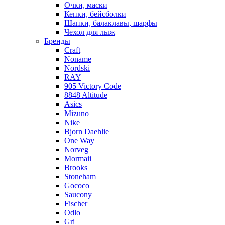
Очки, маски
Кепки, бейсболки
Шапки, балаклавы, шарфы
Чехол для лыж
Бренды
Craft
Noname
Nordski
RAY
905 Victory Code
8848 Altitude
Asics
Mizuno
Nike
Bjorn Daehlie
One Way
Norveg
Mormaii
Brooks
Stoneham
Gococo
Saucony
Fischer
Odlo
Gri