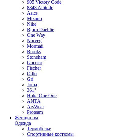
905 Victory Code
8848 Altitude
Asics
Mizuno
Nike
Bjorn Daehlie
One Way
Norveg
Mormaii
Brooks
Stoneham
Gococo
Fischer
Odlo
Gri
Joma
361°
Hoka One One
ANTA
ArsWear
Proteam
Женщинам
Одежда
Термобелье
Спортивные костюмы