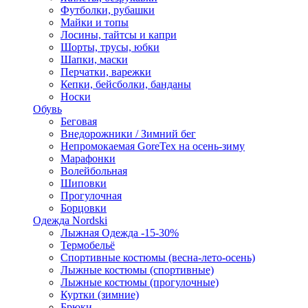
Футболки, рубашки
Майки и топы
Лосины, тайтсы и капри
Шорты, трусы, юбки
Шапки, маски
Перчатки, варежки
Кепки, бейсболки, банданы
Носки
Обувь
Беговая
Внедорожники / Зимний бег
Непромокаемая GoreTex на осень-зиму
Марафонки
Волейбольная
Шиповки
Прогулочная
Борцовки
Одежда Nordski
Лыжная Одежда -15-30%
Термобельё
Спортивные костюмы (весна-лето-осень)
Лыжные костюмы (спортивные)
Лыжные костюмы (прогулочные)
Куртки (зимние)
Брюки