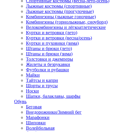
Спортивные костюмы (весна-лето-осень)
Лыжные костюмы (спортивные)
Лыжные костюмы (прогулочные)
Комбинезоны (лыжные гоночные)
Комбинезоны (горнолыжные, сноуборд)
Велокомбинезоны и лёгкоатлетические
Куртки и ветровки (лето)
Куртки и ветровки (весна/осень)
Куртки и пуховики (зима)
Штаны и брюки (лето)
Штаны и брюки (зима)
Толстовки и джемперы
Жилеты и безрукавки
Футболки и рубашки
Майки
Тайтсы и капри
Шорты и трусы
Носки
Шапки, балаклавы, шарфы
Обувь
Беговая
Внедорожники/Зимний бег
Марафонки
Шиповки
Волейбольная