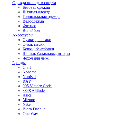
Одежда по видам спорта
Беговая одежда
Лыжная одежда
Горнолыжная одежда
Велоодежда
Фитнес
Волейбол
Аксессуары
Сумки, рюкзаки
Очки, маски
Кепки, бейсболки
Шапки, балаклавы, шарфы
Чехол для лыж
Бренды
Craft
Noname
Nordski
RAY
905 Victory Code
8848 Altitude
Asics
Mizuno
Nike
Bjorn Daehlie
One Way