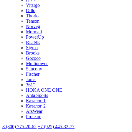
Vitargo
Odlo
Thorlo
Tenson
Norveg
Mormaii
PowerUp
RLINE
Sigma
Brooks
Gococo
Multipower
Saucony
Fischer
Joma
361°
HOKA ONE ONE
Anta Sports
Каталог 1
Каталог 2
ArsWear
Proteam
8 (800) 775-20-62
+7 (925) 445-32-77