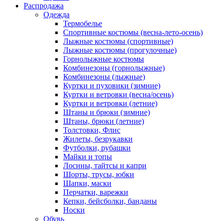
Распродажа
Одежда
Термобелье
Спортивные костюмы (весна-лето-осень)
Лыжные костюмы (спортивные)
Лыжные костюмы (прогулочные)
Горнолыжные костюмы
Комбинезоны (горнолыжные)
Комбинезоны (лыжные)
Куртки и пуховики (зимние)
Куртки и ветровки (весна/осень)
Куртки и ветровки (летние)
Штаны и брюки (зимние)
Штаны, брюки (летние)
Толстовки, Флис
Жилеты, безрукавки
Футболки, рубашки
Майки и топы
Лосины, тайтсы и капри
Шорты, трусы, юбки
Шапки, маски
Перчатки, варежки
Кепки, бейсболки, банданы
Носки
Обувь