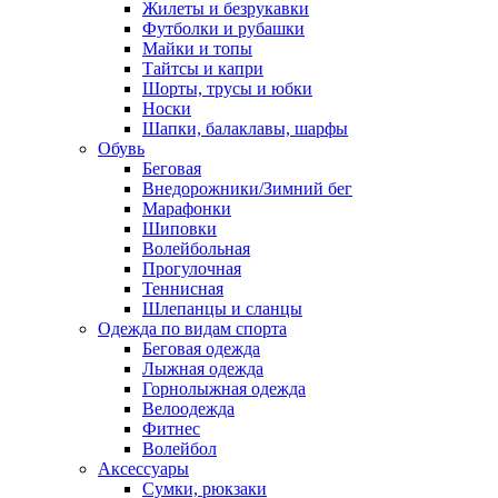
Жилеты и безрукавки
Футболки и рубашки
Майки и топы
Тайтсы и капри
Шорты, трусы и юбки
Носки
Шапки, балаклавы, шарфы
Обувь
Беговая
Внедорожники/Зимний бег
Марафонки
Шиповки
Волейбольная
Прогулочная
Теннисная
Шлепанцы и сланцы
Одежда по видам спорта
Беговая одежда
Лыжная одежда
Горнолыжная одежда
Велоодежда
Фитнес
Волейбол
Аксессуары
Сумки, рюкзаки