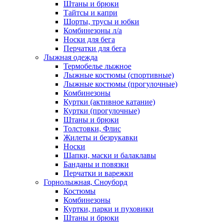
Штаны и брюки
Тайтсы и капри
Шорты, трусы и юбки
Комбинезоны л/а
Носки для бега
Перчатки для бега
Лыжная одежда
Термобелье лыжное
Лыжные костюмы (спортивные)
Лыжные костюмы (прогулочные)
Комбинезоны
Куртки (активное катание)
Куртки (прогулочные)
Штаны и брюки
Толстовки, Флис
Жилеты и безрукавки
Носки
Шапки, маски и балаклавы
Банданы и повязки
Перчатки и варежки
Горнолыжная, Сноуборд
Костюмы
Комбинезоны
Куртки, парки и пуховики
Штаны и брюки