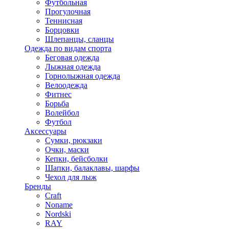
Футбольная
Прогулочная
Теннисная
Борцовки
Шлепанцы, сланцы
Одежда по видам спорта
Беговая одежда
Лыжная одежда
Горнолыжная одежда
Велоодежда
Фитнес
Борьба
Волейбол
Футбол
Аксессуары
Сумки, рюкзаки
Очки, маски
Кепки, бейсболки
Шапки, балаклавы, шарфы
Чехол для лыж
Бренды
Craft
Noname
Nordski
RAY