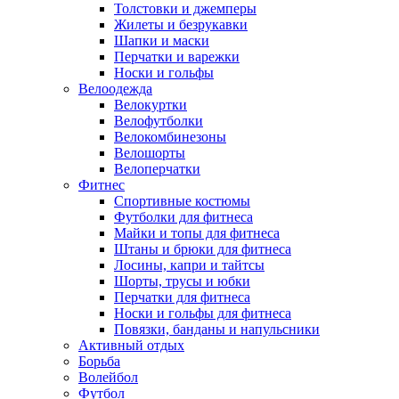
Толстовки и джемперы
Жилеты и безрукавки
Шапки и маски
Перчатки и варежки
Носки и гольфы
Велоодежда
Велокуртки
Велофутболки
Велокомбинезоны
Велошорты
Велоперчатки
Фитнес
Спортивные костюмы
Футболки для фитнеса
Майки и топы для фитнеса
Штаны и брюки для фитнеса
Лосины, капри и тайтсы
Шорты, трусы и юбки
Перчатки для фитнеса
Носки и гольфы для фитнеса
Повязки, банданы и напульсники
Активный отдых
Борьба
Волейбол
Футбол