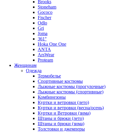
Brooks
Stoneham
Gococo
Fischer
Odlo
Gri
Joma
361°
Hoka One One
ANTA
ArsWear
Proteam
Женщинам
Одежда
Термобелье
Спортивные костюмы
Лыжные костюмы (прогулочные)
Лыжные костюмы (спортивные)
Комбинезоны
Куртки и ветровки (лето)
Куртки и ветровки (весна/осень)
Куртки и Ветровки (зима)
Штаны и брюки (лето)
Штаны и брюки (зима)
Толстовки и джемперы