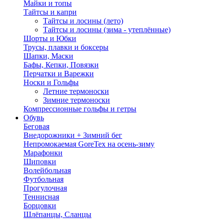
Майки и топы
Тайтсы и капри
Тайтсы и лосины (лето)
Тайтсы и лосины (зима - утеплённые)
Шорты и Юбки
Трусы, плавки и боксеры
Шапки, Маски
Бафы, Кепки, Повязки
Перчатки и Варежки
Носки и Гольфы
Летние термоноски
Зимние термоноски
Компрессионные гольфы и гетры
Обувь
Беговая
Внедорожники + Зимний бег
Непромокаемая GoreTex на осень-зиму
Марафонки
Шиповки
Волейбольная
Футбольная
Прогулочная
Теннисная
Борцовки
Шлёпанцы, Сланцы