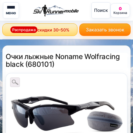
0
Поиск
mobile
Корзина
МЕНЮ
Заказать звонок
Распродажа
скидки 30–50%
Очки лыжные Noname Wolfracing
black
(
680101
)