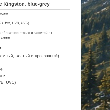
Kingston, blue-grey
ндия
0 (UVA, UVB, UVC)
арбонатное стекло с защитой от
евания
в
темный, желтый и прозрачный)
те
кте
VB, UVC)