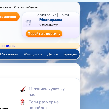
ая связь
Статьи и обзоры
Регистрация
|
Войти
ть звонок
Моя корзина
0 товаров
0 руб
нее здесь
Мужчинам
Женщинам
Детям
Бренды
а
11 причин купить у
нас
Если размер не
подойдет
р или