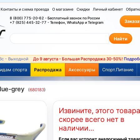
Контакты и схема проезда
О магазине
Скидки
Личный кабинет
Обратн
8 (800) 775-20-62 - Бесплатный звонок по России
Заказа
+7 (925) 445-32-77 - Телефон, WhatsApp и Telegram
 Вс - Выходной
До 9 августа - Большая Распродажа 30-50%!
Подроб
идам спорта
Распродажа
Аксессуары
Спорт.Питание
lue-grey
(
680183
)
Извините, этого товар
скорее всего нет в
наличии...
Если вас устроит аналогичный това