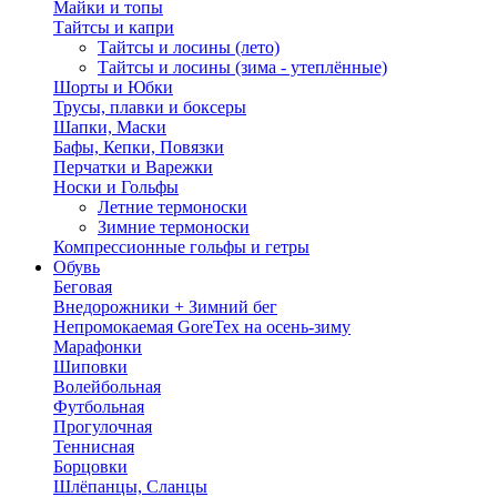
Майки и топы
Тайтсы и капри
Тайтсы и лосины (лето)
Тайтсы и лосины (зима - утеплённые)
Шорты и Юбки
Трусы, плавки и боксеры
Шапки, Маски
Бафы, Кепки, Повязки
Перчатки и Варежки
Носки и Гольфы
Летние термоноски
Зимние термоноски
Компрессионные гольфы и гетры
Обувь
Беговая
Внедорожники + Зимний бег
Непромокаемая GoreTex на осень-зиму
Марафонки
Шиповки
Волейбольная
Футбольная
Прогулочная
Теннисная
Борцовки
Шлёпанцы, Сланцы