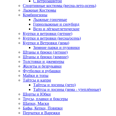
С ветрозащитой
Спортивные костюмы (весна-лето-осень)
Лыжные Костюмы
Комбинезоны
Лыжные гоночные
Горнолыжные и сноуборд
Вело и лёгкоатлетические
Куртки и ветровки (летние)
Куртки и ветровки (весна/осень)
Куртки и Ветровки (зима)
Зимние парки и пуховики
Штаны и брюки (летние)
Штаны и брюки (зимние)
Толстовки и джемперы
Жилеты и безрукавки
Футболки и рубашки
Майки и топы
Тайтсы и капри
Тайтсы и лосины (лето)
Тайтсы и лосины (зима - утеплённые)
Шорты и Юбки
Трусы, плавки и боксеры
Шапки, Маски
Бафы, Кепки, Повязки
Перчатки и Варежки