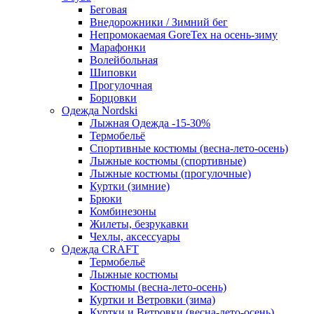
Беговая
Внедорожники / Зимний бег
Непромокаемая GoreTex на осень-зиму
Марафонки
Волейбольная
Шиповки
Прогулочная
Борцовки
Одежда Nordski
Лыжная Одежда -15-30%
Термобельё
Спортивные костюмы (весна-лето-осень)
Лыжные костюмы (спортивные)
Лыжные костюмы (прогулочные)
Куртки (зимние)
Брюки
Комбинезоны
Жилеты, безрукавки
Чехлы, аксессуары
Одежда CRAFT
Термобельё
Лыжные костюмы
Костюмы (весна-лето-осень)
Куртки и Ветровки (зима)
Куртки и Ветровки (весна-лето-осень)