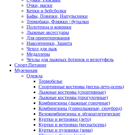
Очки, маски
Кепки и бейсболки
Бафы, Повязки, Напульсники
Термобаки, Фляжки / бутылки
Полотенца и коврики
Лыжные аксессуары
Для ориентирования
Наколенники, Защита
Чехол для лыж
Медаллеры
Чехлы для лыжных ботинок и велотуфель
Спорт.Питание
Мужчинам
Одежда
Термобелье
Спортивные костюмы (весна-лето-осень)
Лыжные костюмы (спортивные)
Лыжные костюмы (прогулочные)
Комбинезоны (лыжные гоночные)
Комбинезоны (горнолыжные, сноуборд)
Велокомбинезоны и лёгкоатлетические
Куртки и ветровки (лето)
Куртки и ветровки (весна/осень)
Куртки и пуховики (зима)