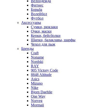
Велоодежда
Фитнес
Борьба
Волейбол
Футбол
Аксессуары
Сумки, рюкзаки
Очки, маски
Кепки, бейсболки
Шапки, балаклавы, шарфы
Чехол для лыж
Бренды
Craft
Noname
Nordski
RAY
905 Victory Code
8848 Altitude
Asics
Mizuno
Nike
Bjorn Daehlie
One Way
Norveg
Mormaii