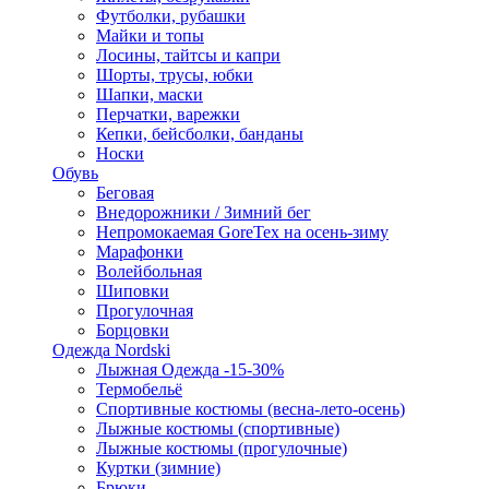
Футболки, рубашки
Майки и топы
Лосины, тайтсы и капри
Шорты, трусы, юбки
Шапки, маски
Перчатки, варежки
Кепки, бейсболки, банданы
Носки
Обувь
Беговая
Внедорожники / Зимний бег
Непромокаемая GoreTex на осень-зиму
Марафонки
Волейбольная
Шиповки
Прогулочная
Борцовки
Одежда Nordski
Лыжная Одежда -15-30%
Термобельё
Спортивные костюмы (весна-лето-осень)
Лыжные костюмы (спортивные)
Лыжные костюмы (прогулочные)
Куртки (зимние)
Брюки