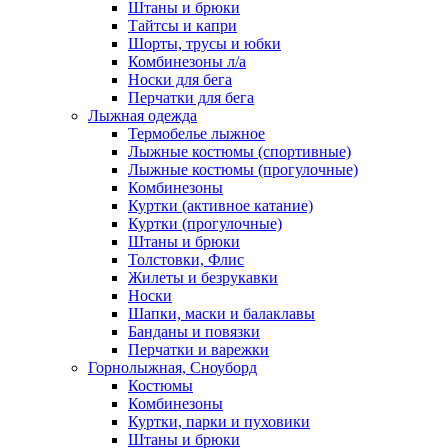
Штаны и брюки
Тайтсы и капри
Шорты, трусы и юбки
Комбинезоны л/а
Носки для бега
Перчатки для бега
Лыжная одежда
Термобелье лыжное
Лыжные костюмы (спортивные)
Лыжные костюмы (прогулочные)
Комбинезоны
Куртки (активное катание)
Куртки (прогулочные)
Штаны и брюки
Толстовки, Флис
Жилеты и безрукавки
Носки
Шапки, маски и балаклавы
Банданы и повязки
Перчатки и варежки
Горнолыжная, Сноуборд
Костюмы
Комбинезоны
Куртки, парки и пуховики
Штаны и брюки