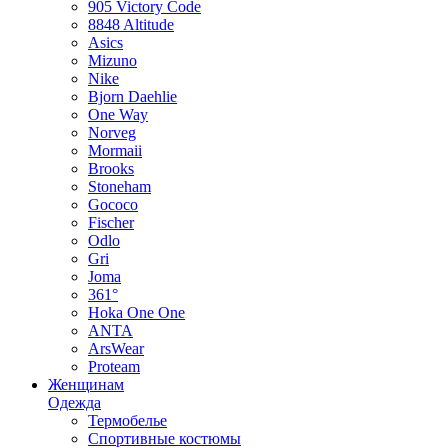
905 Victory Code
8848 Altitude
Asics
Mizuno
Nike
Bjorn Daehlie
One Way
Norveg
Mormaii
Brooks
Stoneham
Gococo
Fischer
Odlo
Gri
Joma
361°
Hoka One One
ANTA
ArsWear
Proteam
Женщинам
Одежда
Термобелье
Спортивные костюмы