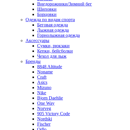
Внедорожники/Зимний бег
Шиповки
Борцовки
Одежда по видам спорта
Беговая одежда
Лыжная одежда
Горнолыжная одежда
Аксессуары
Сумки, рюкзаки
Кепки, бейсболки
Чехол для лыж
Бренды
8848 Altitude
Noname
Craft
Asics
Mizuno
Nike
Bjorn Daehlie
One Way
Norveg
905 Victory Code
Nordski
Fischer
Odlo