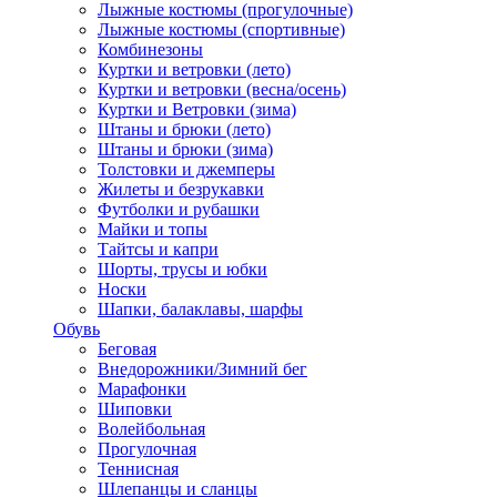
Лыжные костюмы (прогулочные)
Лыжные костюмы (спортивные)
Комбинезоны
Куртки и ветровки (лето)
Куртки и ветровки (весна/осень)
Куртки и Ветровки (зима)
Штаны и брюки (лето)
Штаны и брюки (зима)
Толстовки и джемперы
Жилеты и безрукавки
Футболки и рубашки
Майки и топы
Тайтсы и капри
Шорты, трусы и юбки
Носки
Шапки, балаклавы, шарфы
Обувь
Беговая
Внедорожники/Зимний бег
Марафонки
Шиповки
Волейбольная
Прогулочная
Теннисная
Шлепанцы и сланцы