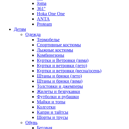
Joma
361°
Hoka One One
ANTA
Proteam
Детям
Одежда
Термобелье
Спортивные костюмы
Лыжные костюмы
Комбинезоны
Куртки и Ветровки (зима)
Куртки и ветровки (лето)
Куртки и ветровки (весна/осень)
Штаны и брюки (лето)
Штаны и брюки (зима)
Толстовки и джемперы
Жилеты и безрукавки
Футболки и рубашки
Майки и топы
Колготки
Капри и тайтсы
Шорты и трусы
Обувь
Беговая