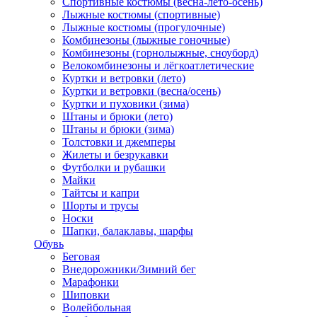
Спортивные костюмы (весна-лето-осень)
Лыжные костюмы (спортивные)
Лыжные костюмы (прогулочные)
Комбинезоны (лыжные гоночные)
Комбинезоны (горнолыжные, сноуборд)
Велокомбинезоны и лёгкоатлетические
Куртки и ветровки (лето)
Куртки и ветровки (весна/осень)
Куртки и пуховики (зима)
Штаны и брюки (лето)
Штаны и брюки (зима)
Толстовки и джемперы
Жилеты и безрукавки
Футболки и рубашки
Майки
Тайтсы и капри
Шорты и трусы
Носки
Шапки, балаклавы, шарфы
Обувь
Беговая
Внедорожники/Зимний бег
Марафонки
Шиповки
Волейбольная