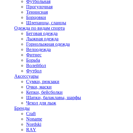
Футбольная
Прогулочная
Теннисная
Борцовки
Шлепанцы, сланцы
Одежда по видам спорта
Беговая одежда
Лыжная одежда
Горнолыжная одежда
Велоодежда
Фитнес
Борьба
Волейбол
Футбол
Аксессуары
Сумки, рюкзаки
Очки, маски
Кепки, бейсболки
Шапки, балаклавы, шарфы
Чехол для лыж
Бренды
Craft
Noname
Nordski
RAY