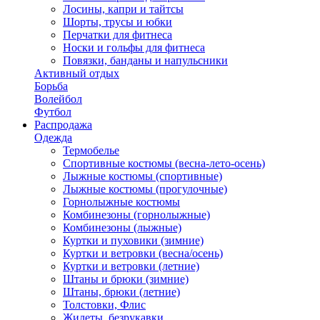
Лосины, капри и тайтсы
Шорты, трусы и юбки
Перчатки для фитнеса
Носки и гольфы для фитнеса
Повязки, банданы и напульсники
Активный отдых
Борьба
Волейбол
Футбол
Распродажа
Одежда
Термобелье
Спортивные костюмы (весна-лето-осень)
Лыжные костюмы (спортивные)
Лыжные костюмы (прогулочные)
Горнолыжные костюмы
Комбинезоны (горнолыжные)
Комбинезоны (лыжные)
Куртки и пуховики (зимние)
Куртки и ветровки (весна/осень)
Куртки и ветровки (летние)
Штаны и брюки (зимние)
Штаны, брюки (летние)
Толстовки, Флис
Жилеты, безрукавки