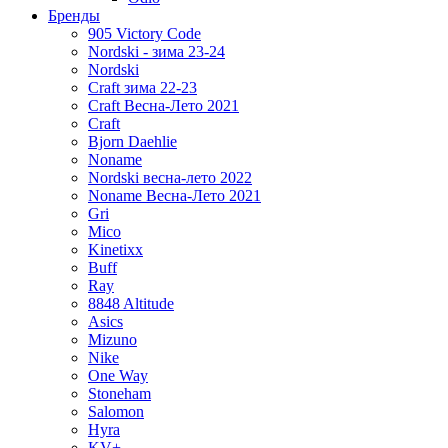
Бренды
905 Victory Code
Nordski - зима 23-24
Nordski
Craft зима 22-23
Craft Весна-Лето 2021
Craft
Bjorn Daehlie
Noname
Nordski весна-лето 2022
Noname Весна-Лето 2021
Gri
Mico
Kinetixx
Buff
Ray
8848 Altitude
Asics
Mizuno
Nike
One Way
Stoneham
Salomon
Hyra
KV+