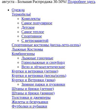
августа - Большая Распродажа 30-50%!
Подробнее здесь
Одежда
Термобельё
Комплекты
Самое популярное
Детское
Самое теплое
Спортивное
С ветрозащитой
Спортивные костюмы (весна-лето-осень)
Лыжные Костюмы
Комбинезоны
Лыжные гоночные
Горнолыжные и сноуборд
Вело и лёгкоатлетические
Куртки и ветровки (летние)
Куртки и ветровки (весна/осень)
Куртки и Ветровки (зима)
Зимние парки и пуховики
Штаны и брюки (летние)
Штаны и брюки (зимние)
Толстовки и джемперы
Жилеты и безрукавки
Футболки и рубашки