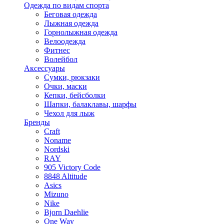
Одежда по видам спорта
Беговая одежда
Лыжная одежда
Горнолыжная одежда
Велоодежда
Фитнес
Волейбол
Аксессуары
Сумки, рюкзаки
Очки, маски
Кепки, бейсболки
Шапки, балаклавы, шарфы
Чехол для лыж
Бренды
Craft
Noname
Nordski
RAY
905 Victory Code
8848 Altitude
Asics
Mizuno
Nike
Bjorn Daehlie
One Way