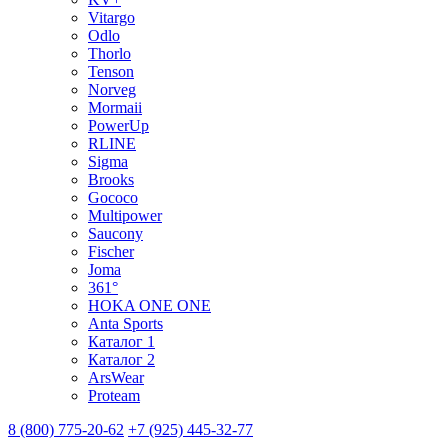
Vitargo
Odlo
Thorlo
Tenson
Norveg
Mormaii
PowerUp
RLINE
Sigma
Brooks
Gococo
Multipower
Saucony
Fischer
Joma
361°
HOKA ONE ONE
Anta Sports
Каталог 1
Каталог 2
ArsWear
Proteam
8 (800) 775-20-62
+7 (925) 445-32-77