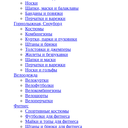
Носки
Шапки, маски и балаклавы
Банданы и повязки
Перчатки и варежки
Горнолыжная, Сноуборд
Костюмы
Комбинезоны
Куртки, парки и пуховики
Штаны и брюки
Толстовки и джемперы
Жилеты и безрукавки
Шапки и маски
Перчатки и варежки
Носки и гольфы
Велоодежда
Велокуртки
Велофутболки
Велокомбинезоны
Велошорты
Велоперчатки
Фитнес
Спортивные костюмы
Футболки для фитнеса
Майки и топы для фитнеса
Штаны и брюки для фитнеса