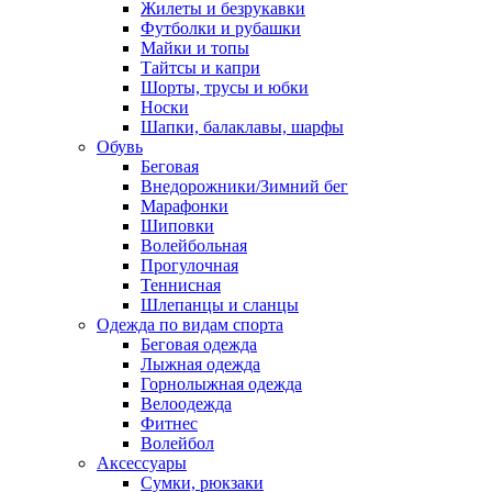
Жилеты и безрукавки
Футболки и рубашки
Майки и топы
Тайтсы и капри
Шорты, трусы и юбки
Носки
Шапки, балаклавы, шарфы
Обувь
Беговая
Внедорожники/Зимний бег
Марафонки
Шиповки
Волейбольная
Прогулочная
Теннисная
Шлепанцы и сланцы
Одежда по видам спорта
Беговая одежда
Лыжная одежда
Горнолыжная одежда
Велоодежда
Фитнес
Волейбол
Аксессуары
Сумки, рюкзаки