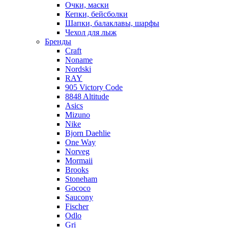
Очки, маски
Кепки, бейсболки
Шапки, балаклавы, шарфы
Чехол для лыж
Бренды
Craft
Noname
Nordski
RAY
905 Victory Code
8848 Altitude
Asics
Mizuno
Nike
Bjorn Daehlie
One Way
Norveg
Mormaii
Brooks
Stoneham
Gococo
Saucony
Fischer
Odlo
Gri