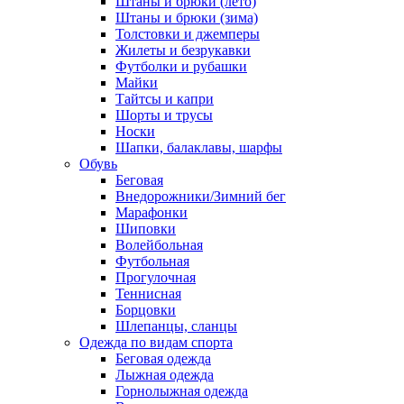
Штаны и брюки (лето)
Штаны и брюки (зима)
Толстовки и джемперы
Жилеты и безрукавки
Футболки и рубашки
Майки
Тайтсы и капри
Шорты и трусы
Носки
Шапки, балаклавы, шарфы
Обувь
Беговая
Внедорожники/Зимний бег
Марафонки
Шиповки
Волейбольная
Футбольная
Прогулочная
Теннисная
Борцовки
Шлепанцы, сланцы
Одежда по видам спорта
Беговая одежда
Лыжная одежда
Горнолыжная одежда