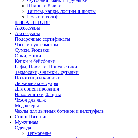
Футболки, майки и рубашки
Штаны и брюки
Тайтсы, капри, лосины и шорты
Носки и гольфы
8848 ALTITUDE
Аксессуары
Аксессуары
Подарочные сертификаты
Часы и пульсометры
Сумки, Рюкзаки
Очки, маски
Кепки и бейсболки
Бафы, Повязки, Напульсники
Термобаки, Фляжки / бутылки
Полотенца и коврики
Лыжные аксессуары
Для ориентирования
Наколенники, Защита
Чехол для лыж
Медаллеры
Чехлы для лыжных ботинок и велотуфель
Спорт.Питание
Мужчинам
Одежда
Термобелье