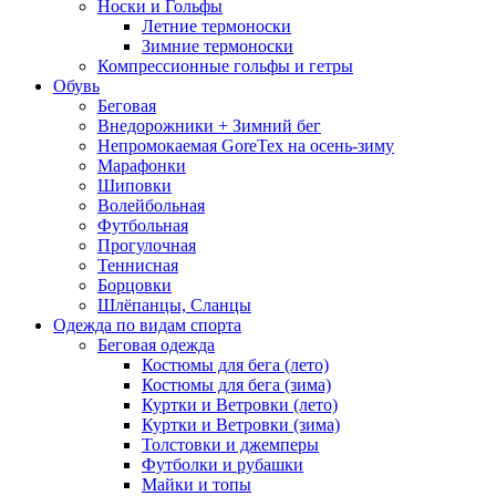
Носки и Гольфы
Летние термоноски
Зимние термоноски
Компрессионные гольфы и гетры
Обувь
Беговая
Внедорожники + Зимний бег
Непромокаемая GoreTex на осень-зиму
Марафонки
Шиповки
Волейбольная
Футбольная
Прогулочная
Теннисная
Борцовки
Шлёпанцы, Сланцы
Одежда по видам спорта
Беговая одежда
Костюмы для бега (лето)
Костюмы для бега (зима)
Куртки и Ветровки (лето)
Куртки и Ветровки (зима)
Толстовки и джемперы
Футболки и рубашки
Майки и топы