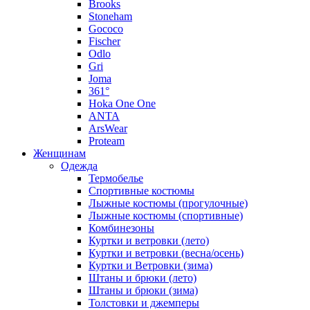
Brooks
Stoneham
Gococo
Fischer
Odlo
Gri
Joma
361°
Hoka One One
ANTA
ArsWear
Proteam
Женщинам
Одежда
Термобелье
Спортивные костюмы
Лыжные костюмы (прогулочные)
Лыжные костюмы (спортивные)
Комбинезоны
Куртки и ветровки (лето)
Куртки и ветровки (весна/осень)
Куртки и Ветровки (зима)
Штаны и брюки (лето)
Штаны и брюки (зима)
Толстовки и джемперы