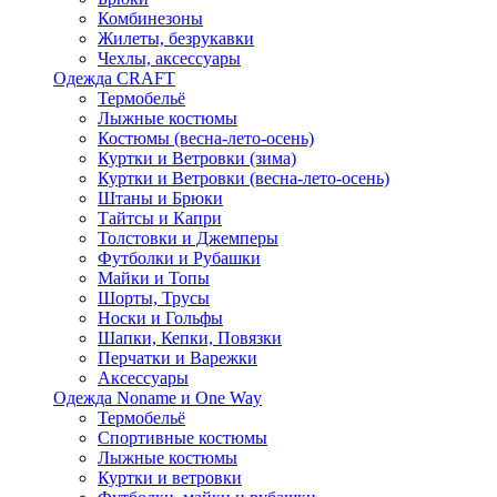
Комбинезоны
Жилеты, безрукавки
Чехлы, аксессуары
Одежда CRAFT
Термобельё
Лыжные костюмы
Костюмы (весна-лето-осень)
Куртки и Ветровки (зима)
Куртки и Ветровки (весна-лето-осень)
Штаны и Брюки
Тайтсы и Капри
Толстовки и Джемперы
Футболки и Рубашки
Майки и Топы
Шорты, Трусы
Носки и Гольфы
Шапки, Кепки, Повязки
Перчатки и Варежки
Аксессуары
Одежда Noname и One Way
Термобельё
Спортивные костюмы
Лыжные костюмы
Куртки и ветровки