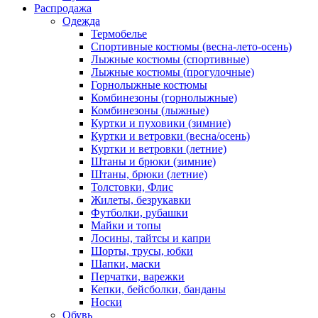
Распродажа
Одежда
Термобелье
Спортивные костюмы (весна-лето-осень)
Лыжные костюмы (спортивные)
Лыжные костюмы (прогулочные)
Горнолыжные костюмы
Комбинезоны (горнолыжные)
Комбинезоны (лыжные)
Куртки и пуховики (зимние)
Куртки и ветровки (весна/осень)
Куртки и ветровки (летние)
Штаны и брюки (зимние)
Штаны, брюки (летние)
Толстовки, Флис
Жилеты, безрукавки
Футболки, рубашки
Майки и топы
Лосины, тайтсы и капри
Шорты, трусы, юбки
Шапки, маски
Перчатки, варежки
Кепки, бейсболки, банданы
Носки
Обувь