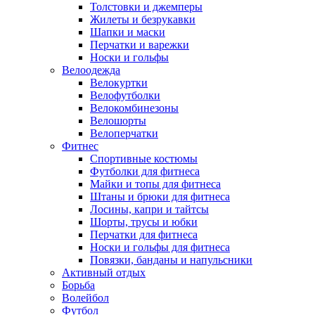
Толстовки и джемперы
Жилеты и безрукавки
Шапки и маски
Перчатки и варежки
Носки и гольфы
Велоодежда
Велокуртки
Велофутболки
Велокомбинезоны
Велошорты
Велоперчатки
Фитнес
Спортивные костюмы
Футболки для фитнеса
Майки и топы для фитнеса
Штаны и брюки для фитнеса
Лосины, капри и тайтсы
Шорты, трусы и юбки
Перчатки для фитнеса
Носки и гольфы для фитнеса
Повязки, банданы и напульсники
Активный отдых
Борьба
Волейбол
Футбол