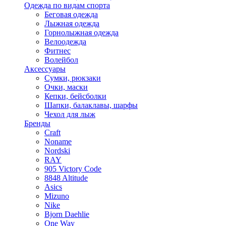
Одежда по видам спорта
Беговая одежда
Лыжная одежда
Горнолыжная одежда
Велоодежда
Фитнес
Волейбол
Аксессуары
Сумки, рюкзаки
Очки, маски
Кепки, бейсболки
Шапки, балаклавы, шарфы
Чехол для лыж
Бренды
Craft
Noname
Nordski
RAY
905 Victory Code
8848 Altitude
Asics
Mizuno
Nike
Bjorn Daehlie
One Way