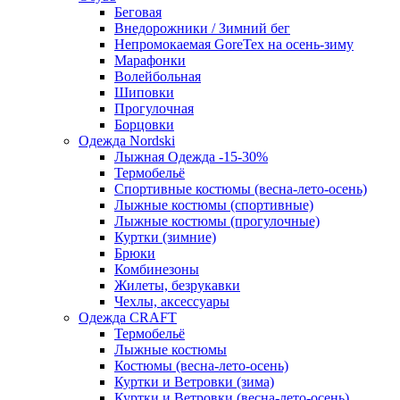
Беговая
Внедорожники / Зимний бег
Непромокаемая GoreTex на осень-зиму
Марафонки
Волейбольная
Шиповки
Прогулочная
Борцовки
Одежда Nordski
Лыжная Одежда -15-30%
Термобельё
Спортивные костюмы (весна-лето-осень)
Лыжные костюмы (спортивные)
Лыжные костюмы (прогулочные)
Куртки (зимние)
Брюки
Комбинезоны
Жилеты, безрукавки
Чехлы, аксессуары
Одежда CRAFT
Термобельё
Лыжные костюмы
Костюмы (весна-лето-осень)
Куртки и Ветровки (зима)
Куртки и Ветровки (весна-лето-осень)