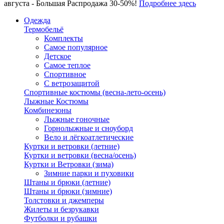
августа - Большая Распродажа 30-50%!
Подробнее здесь
Одежда
Термобельё
Комплекты
Самое популярное
Детское
Самое теплое
Спортивное
С ветрозащитой
Спортивные костюмы (весна-лето-осень)
Лыжные Костюмы
Комбинезоны
Лыжные гоночные
Горнолыжные и сноуборд
Вело и лёгкоатлетические
Куртки и ветровки (летние)
Куртки и ветровки (весна/осень)
Куртки и Ветровки (зима)
Зимние парки и пуховики
Штаны и брюки (летние)
Штаны и брюки (зимние)
Толстовки и джемперы
Жилеты и безрукавки
Футболки и рубашки