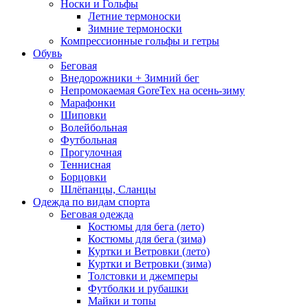
Носки и Гольфы
Летние термоноски
Зимние термоноски
Компрессионные гольфы и гетры
Обувь
Беговая
Внедорожники + Зимний бег
Непромокаемая GoreTex на осень-зиму
Марафонки
Шиповки
Волейбольная
Футбольная
Прогулочная
Теннисная
Борцовки
Шлёпанцы, Сланцы
Одежда по видам спорта
Беговая одежда
Костюмы для бега (лето)
Костюмы для бега (зима)
Куртки и Ветровки (лето)
Куртки и Ветровки (зима)
Толстовки и джемперы
Футболки и рубашки
Майки и топы