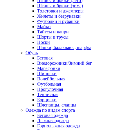
Штаны и брюки (лето)
Штаны и брюки (зима)
Толстовки и джемперы
Жилеты и безрукавки
Футболки и рубашки
Майки
Тайтсы и капри
Шорты и трусы
Носки
Шапки, балаклавы, шарфы
Обувь
Беговая
Внедорожники/Зимний бег
Марафонки
Шиповки
Волейбольная
Футбольная
Прогулочная
Теннисная
Борцовки
Шлепанцы, сланцы
Одежда по видам спорта
Беговая одежда
Лыжная одежда
Горнолыжная одежда