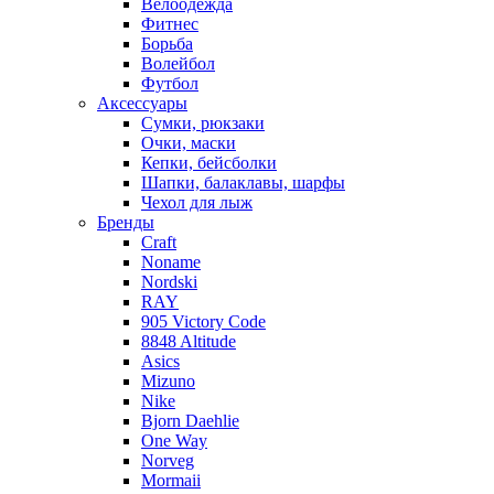
Велоодежда
Фитнес
Борьба
Волейбол
Футбол
Аксессуары
Сумки, рюкзаки
Очки, маски
Кепки, бейсболки
Шапки, балаклавы, шарфы
Чехол для лыж
Бренды
Craft
Noname
Nordski
RAY
905 Victory Code
8848 Altitude
Asics
Mizuno
Nike
Bjorn Daehlie
One Way
Norveg
Mormaii