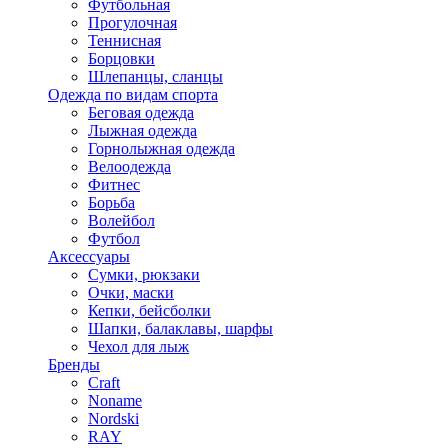
Футбольная
Прогулочная
Теннисная
Борцовки
Шлепанцы, сланцы
Одежда по видам спорта
Беговая одежда
Лыжная одежда
Горнолыжная одежда
Велоодежда
Фитнес
Борьба
Волейбол
Футбол
Аксессуары
Сумки, рюкзаки
Очки, маски
Кепки, бейсболки
Шапки, балаклавы, шарфы
Чехол для лыж
Бренды
Craft
Noname
Nordski
RAY