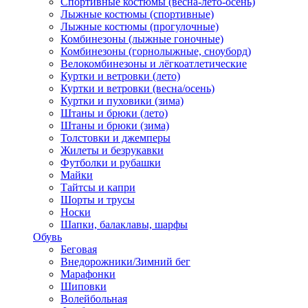
Спортивные костюмы (весна-лето-осень)
Лыжные костюмы (спортивные)
Лыжные костюмы (прогулочные)
Комбинезоны (лыжные гоночные)
Комбинезоны (горнолыжные, сноуборд)
Велокомбинезоны и лёгкоатлетические
Куртки и ветровки (лето)
Куртки и ветровки (весна/осень)
Куртки и пуховики (зима)
Штаны и брюки (лето)
Штаны и брюки (зима)
Толстовки и джемперы
Жилеты и безрукавки
Футболки и рубашки
Майки
Тайтсы и капри
Шорты и трусы
Носки
Шапки, балаклавы, шарфы
Обувь
Беговая
Внедорожники/Зимний бег
Марафонки
Шиповки
Волейбольная