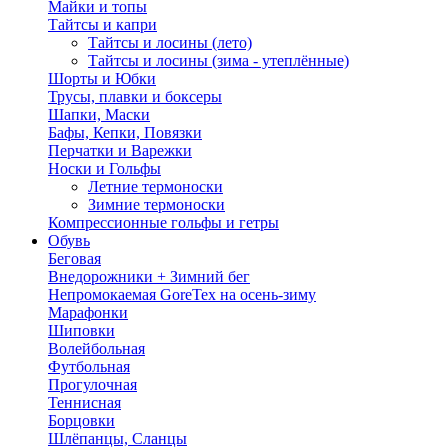
Майки и топы
Тайтсы и капри
Тайтсы и лосины (лето)
Тайтсы и лосины (зима - утеплённые)
Шорты и Юбки
Трусы, плавки и боксеры
Шапки, Маски
Бафы, Кепки, Повязки
Перчатки и Варежки
Носки и Гольфы
Летние термоноски
Зимние термоноски
Компрессионные гольфы и гетры
Обувь
Беговая
Внедорожники + Зимний бег
Непромокаемая GoreTex на осень-зиму
Марафонки
Шиповки
Волейбольная
Футбольная
Прогулочная
Теннисная
Борцовки
Шлёпанцы, Сланцы