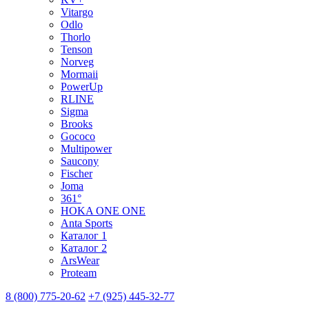
Vitargo
Odlo
Thorlo
Tenson
Norveg
Mormaii
PowerUp
RLINE
Sigma
Brooks
Gococo
Multipower
Saucony
Fischer
Joma
361°
HOKA ONE ONE
Anta Sports
Каталог 1
Каталог 2
ArsWear
Proteam
8 (800) 775-20-62
+7 (925) 445-32-77