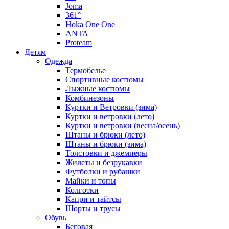
Joma
361°
Hoka One One
ANTA
Proteam
Детям
Одежда
Термобелье
Спортивные костюмы
Лыжные костюмы
Комбинезоны
Куртки и Ветровки (зима)
Куртки и ветровки (лето)
Куртки и ветровки (весна/осень)
Штаны и брюки (лето)
Штаны и брюки (зима)
Толстовки и джемперы
Жилеты и безрукавки
Футболки и рубашки
Майки и топы
Колготки
Капри и тайтсы
Шорты и трусы
Обувь
Беговая