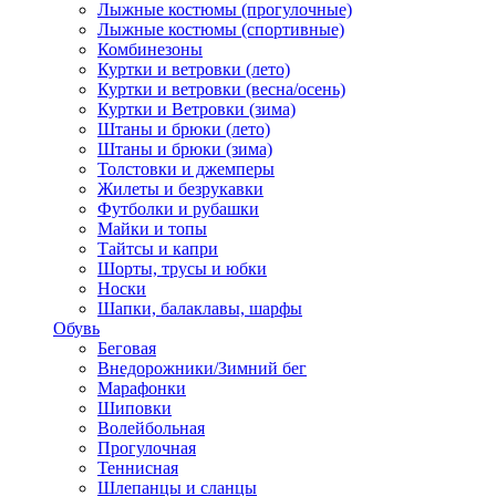
Лыжные костюмы (прогулочные)
Лыжные костюмы (спортивные)
Комбинезоны
Куртки и ветровки (лето)
Куртки и ветровки (весна/осень)
Куртки и Ветровки (зима)
Штаны и брюки (лето)
Штаны и брюки (зима)
Толстовки и джемперы
Жилеты и безрукавки
Футболки и рубашки
Майки и топы
Тайтсы и капри
Шорты, трусы и юбки
Носки
Шапки, балаклавы, шарфы
Обувь
Беговая
Внедорожники/Зимний бег
Марафонки
Шиповки
Волейбольная
Прогулочная
Теннисная
Шлепанцы и сланцы