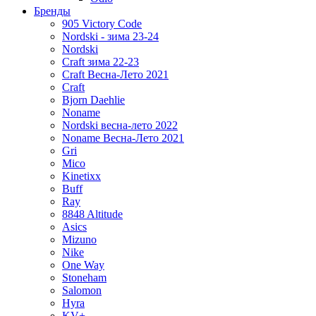
Бренды
905 Victory Code
Nordski - зима 23-24
Nordski
Craft зима 22-23
Craft Весна-Лето 2021
Craft
Bjorn Daehlie
Noname
Nordski весна-лето 2022
Noname Весна-Лето 2021
Gri
Mico
Kinetixx
Buff
Ray
8848 Altitude
Asics
Mizuno
Nike
One Way
Stoneham
Salomon
Hyra
KV+