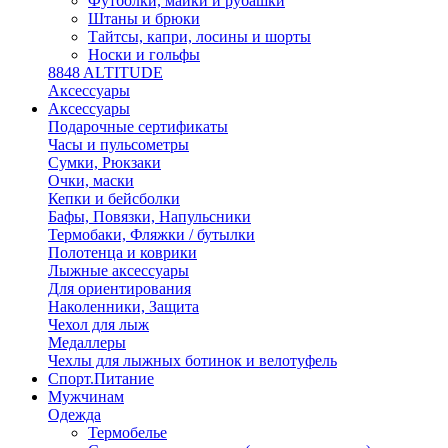
Футболки, майки и рубашки
Штаны и брюки
Тайтсы, капри, лосины и шорты
Носки и гольфы
8848 ALTITUDE
Аксессуары
Аксессуары
Подарочные сертификаты
Часы и пульсометры
Сумки, Рюкзаки
Очки, маски
Кепки и бейсболки
Бафы, Повязки, Напульсники
Термобаки, Фляжки / бутылки
Полотенца и коврики
Лыжные аксессуары
Для ориентирования
Наколенники, Защита
Чехол для лыж
Медаллеры
Чехлы для лыжных ботинок и велотуфель
Спорт.Питание
Мужчинам
Одежда
Термобелье