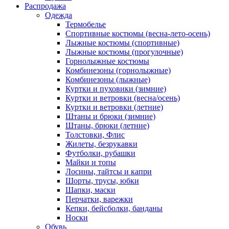
Распродажа
Одежда
Термобелье
Спортивные костюмы (весна-лето-осень)
Лыжные костюмы (спортивные)
Лыжные костюмы (прогулочные)
Горнолыжные костюмы
Комбинезоны (горнолыжные)
Комбинезоны (лыжные)
Куртки и пуховики (зимние)
Куртки и ветровки (весна/осень)
Куртки и ветровки (летние)
Штаны и брюки (зимние)
Штаны, брюки (летние)
Толстовки, Флис
Жилеты, безрукавки
Футболки, рубашки
Майки и топы
Лосины, тайтсы и капри
Шорты, трусы, юбки
Шапки, маски
Перчатки, варежки
Кепки, бейсболки, банданы
Носки
Обувь