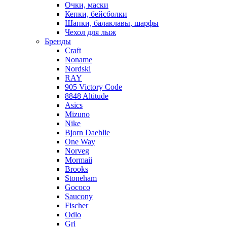
Очки, маски
Кепки, бейсболки
Шапки, балаклавы, шарфы
Чехол для лыж
Бренды
Craft
Noname
Nordski
RAY
905 Victory Code
8848 Altitude
Asics
Mizuno
Nike
Bjorn Daehlie
One Way
Norveg
Mormaii
Brooks
Stoneham
Gococo
Saucony
Fischer
Odlo
Gri