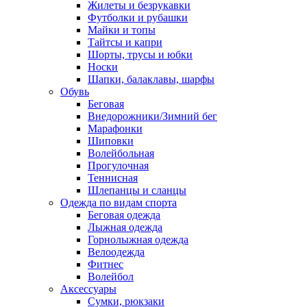
Жилеты и безрукавки
Футболки и рубашки
Майки и топы
Тайтсы и капри
Шорты, трусы и юбки
Носки
Шапки, балаклавы, шарфы
Обувь
Беговая
Внедорожники/Зимний бег
Марафонки
Шиповки
Волейбольная
Прогулочная
Теннисная
Шлепанцы и сланцы
Одежда по видам спорта
Беговая одежда
Лыжная одежда
Горнолыжная одежда
Велоодежда
Фитнес
Волейбол
Аксессуары
Сумки, рюкзаки