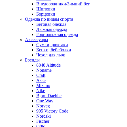
Внедорожники/Зимний бег
Шиповки
Борцовки
Одежда по видам спорта
Беговая одежда
Лыжная одежда
Горнолыжная одежда
Аксессуары
Сумки, рюкзаки
Кепки, бейсболки
Чехол для лыж
Бренды
8848 Altitude
Noname
Craft
Asics
Mizuno
Nike
Bjorn Daehlie
One Way
Norveg
905 Victory Code
Nordski
Fischer
Odlo