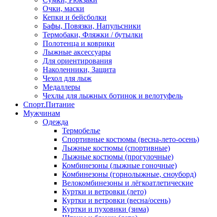
Очки, маски
Кепки и бейсболки
Бафы, Повязки, Напульсники
Термобаки, Фляжки / бутылки
Полотенца и коврики
Лыжные аксессуары
Для ориентирования
Наколенники, Защита
Чехол для лыж
Медаллеры
Чехлы для лыжных ботинок и велотуфель
Спорт.Питание
Мужчинам
Одежда
Термобелье
Спортивные костюмы (весна-лето-осень)
Лыжные костюмы (спортивные)
Лыжные костюмы (прогулочные)
Комбинезоны (лыжные гоночные)
Комбинезоны (горнолыжные, сноуборд)
Велокомбинезоны и лёгкоатлетические
Куртки и ветровки (лето)
Куртки и ветровки (весна/осень)
Куртки и пуховики (зима)