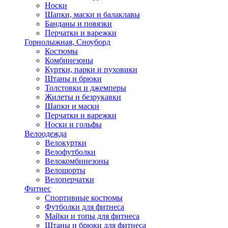
Носки
Шапки, маски и балаклавы
Банданы и повязки
Перчатки и варежки
Горнолыжная, Сноуборд
Костюмы
Комбинезоны
Куртки, парки и пуховики
Штаны и брюки
Толстовки и джемперы
Жилеты и безрукавки
Шапки и маски
Перчатки и варежки
Носки и гольфы
Велоодежда
Велокуртки
Велофутболки
Велокомбинезоны
Велошорты
Велоперчатки
Фитнес
Спортивные костюмы
Футболки для фитнеса
Майки и топы для фитнеса
Штаны и брюки для фитнеса