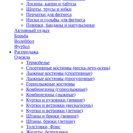
Лосины, капри и тайтсы
Шорты, трусы и юбки
Перчатки для фитнеса
Носки и гольфы для фитнеса
Повязки, банданы и напульсники
Активный отдых
Борьба
Волейбол
Футбол
Распродажа
Одежда
Термобелье
Спортивные костюмы (весна-лето-осень)
Лыжные костюмы (спортивные)
Лыжные костюмы (прогулочные)
Горнолыжные костюмы
Комбинезоны (горнолыжные)
Комбинезоны (лыжные)
Куртки и пуховики (зимние)
Куртки и ветровки (весна/осень)
Куртки и ветровки (летние)
Штаны и брюки (зимние)
Штаны, брюки (летние)
Толстовки, Флис
Жилеты, безрукавки