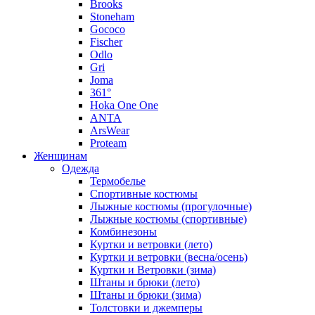
Brooks
Stoneham
Gococo
Fischer
Odlo
Gri
Joma
361°
Hoka One One
ANTA
ArsWear
Proteam
Женщинам
Одежда
Термобелье
Спортивные костюмы
Лыжные костюмы (прогулочные)
Лыжные костюмы (спортивные)
Комбинезоны
Куртки и ветровки (лето)
Куртки и ветровки (весна/осень)
Куртки и Ветровки (зима)
Штаны и брюки (лето)
Штаны и брюки (зима)
Толстовки и джемперы