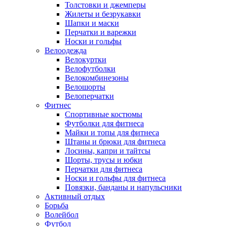
Толстовки и джемперы
Жилеты и безрукавки
Шапки и маски
Перчатки и варежки
Носки и гольфы
Велоодежда
Велокуртки
Велофутболки
Велокомбинезоны
Велошорты
Велоперчатки
Фитнес
Спортивные костюмы
Футболки для фитнеса
Майки и топы для фитнеса
Штаны и брюки для фитнеса
Лосины, капри и тайтсы
Шорты, трусы и юбки
Перчатки для фитнеса
Носки и гольфы для фитнеса
Повязки, банданы и напульсники
Активный отдых
Борьба
Волейбол
Футбол