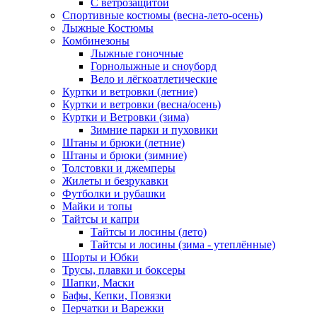
С ветрозащитой
Спортивные костюмы (весна-лето-осень)
Лыжные Костюмы
Комбинезоны
Лыжные гоночные
Горнолыжные и сноуборд
Вело и лёгкоатлетические
Куртки и ветровки (летние)
Куртки и ветровки (весна/осень)
Куртки и Ветровки (зима)
Зимние парки и пуховики
Штаны и брюки (летние)
Штаны и брюки (зимние)
Толстовки и джемперы
Жилеты и безрукавки
Футболки и рубашки
Майки и топы
Тайтсы и капри
Тайтсы и лосины (лето)
Тайтсы и лосины (зима - утеплённые)
Шорты и Юбки
Трусы, плавки и боксеры
Шапки, Маски
Бафы, Кепки, Повязки
Перчатки и Варежки