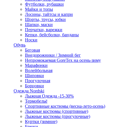
Футболки, рубашки
Майки и топы
Лосины, тайтсы и капри
Шорты, трусы, юбки
Шапки, маски
Перчатки, варежки
Кепки, бейсболки, банданы
Носки
Обувь
Беговая
Внедорожники / Зимний бег
Непромокаемая GoreTex на осень-зиму
Марафонки
Волейбольная
Шиповки
Прогулочная
Борцовки
Одежда Nordski
Лыжная Одежда -15-30%
Термобельё
Спортивные костюмы (весна-лето-осень)
Лыжные костюмы (спортивные)
Лыжные костюмы (прогулочные)
Куртки (зимние)
Брюки