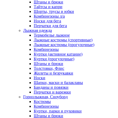
Штаны и брюки
Тайтсы и капри
Шорты, трусы и юбки
Комбинезоны л/а
Носки для бега
Перчатки для бега
Лыжная одежда
Термобелье лыжное
Лыжные костюмы (спортивные)
Лыжные костюмы (прогулочные)
Комбинезоны
Куртки (активное катание)
Куртки (прогулочные)
Штаны и брюки
Толстовки, Флис
Жилеты и безрукавки
Носки
Шапки, маски и балаклавы
Банданы и повязки
Перчатки и варежки
Горнолыжная, Сноуборд
Костюмы
Комбинезоны
Куртки, парки и пуховики
Штаны и брюки