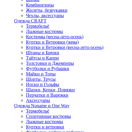
Комбинезоны
Жилеты, безрукавки
Чехлы, аксессуары
Одежда CRAFT
Термобельё
Лыжные костюмы
Костюмы (весна-лето-осень)
Куртки и Ветровки (зима)
Куртки и Ветровки (весна-лето-осень)
Штаны и Брюки
Тайтсы и Капри
Толстовки и Джемперы
Футболки и Рубашки
Майки и Топы
Шорты, Трусы
Носки и Гольфы
Шапки, Кепки, Повязки
Перчатки и Варежки
Аксессуары
Одежда Noname и One Way
Термобельё
Спортивные костюмы
Лыжные костюмы
Куртки и ветровки