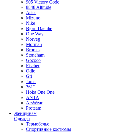
905 Victory Code
8848 Altitude
Asics
Mizuno
Nike
Bjorn Daehlie
One Way
Norveg
Mormaii
Brooks
Stoneham
Gococo
Fischer
Odlo
Gri
Joma
361°
Hoka One One
ANTA
ArsWear
Proteam
Женщинам
Одежда
Термобелье
Спортивные костюмы