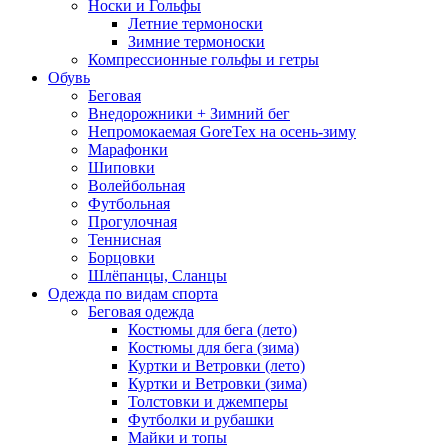
Носки и Гольфы
Летние термоноски
Зимние термоноски
Компрессионные гольфы и гетры
Обувь
Беговая
Внедорожники + Зимний бег
Непромокаемая GoreTex на осень-зиму
Марафонки
Шиповки
Волейбольная
Футбольная
Прогулочная
Теннисная
Борцовки
Шлёпанцы, Сланцы
Одежда по видам спорта
Беговая одежда
Костюмы для бега (лето)
Костюмы для бега (зима)
Куртки и Ветровки (лето)
Куртки и Ветровки (зима)
Толстовки и джемперы
Футболки и рубашки
Майки и топы