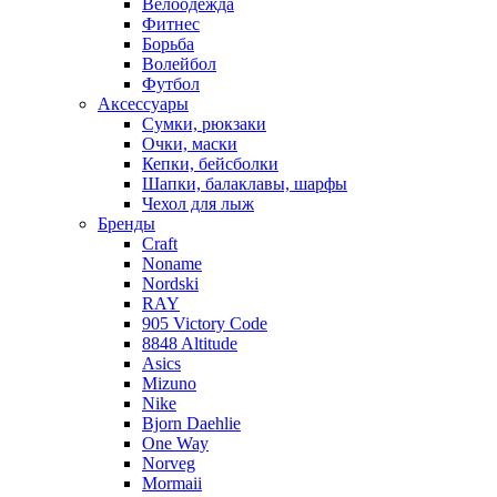
Велоодежда
Фитнес
Борьба
Волейбол
Футбол
Аксессуары
Сумки, рюкзаки
Очки, маски
Кепки, бейсболки
Шапки, балаклавы, шарфы
Чехол для лыж
Бренды
Craft
Noname
Nordski
RAY
905 Victory Code
8848 Altitude
Asics
Mizuno
Nike
Bjorn Daehlie
One Way
Norveg
Mormaii