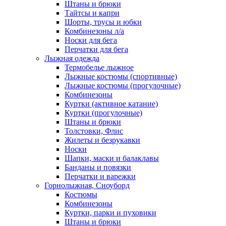
Штаны и брюки
Тайтсы и капри
Шорты, трусы и юбки
Комбинезоны л/а
Носки для бега
Перчатки для бега
Лыжная одежда
Термобелье лыжное
Лыжные костюмы (спортивные)
Лыжные костюмы (прогулочные)
Комбинезоны
Куртки (активное катание)
Куртки (прогулочные)
Штаны и брюки
Толстовки, Флис
Жилеты и безрукавки
Носки
Шапки, маски и балаклавы
Банданы и повязки
Перчатки и варежки
Горнолыжная, Сноуборд
Костюмы
Комбинезоны
Куртки, парки и пуховики
Штаны и брюки