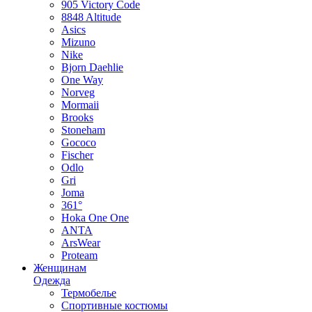
905 Victory Code
8848 Altitude
Asics
Mizuno
Nike
Bjorn Daehlie
One Way
Norveg
Mormaii
Brooks
Stoneham
Gococo
Fischer
Odlo
Gri
Joma
361°
Hoka One One
ANTA
ArsWear
Proteam
Женщинам
Одежда
Термобелье
Спортивные костюмы