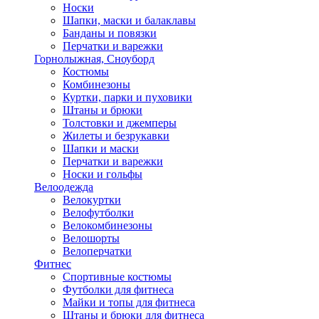
Носки
Шапки, маски и балаклавы
Банданы и повязки
Перчатки и варежки
Горнолыжная, Сноуборд
Костюмы
Комбинезоны
Куртки, парки и пуховики
Штаны и брюки
Толстовки и джемперы
Жилеты и безрукавки
Шапки и маски
Перчатки и варежки
Носки и гольфы
Велоодежда
Велокуртки
Велофутболки
Велокомбинезоны
Велошорты
Велоперчатки
Фитнес
Спортивные костюмы
Футболки для фитнеса
Майки и топы для фитнеса
Штаны и брюки для фитнеса