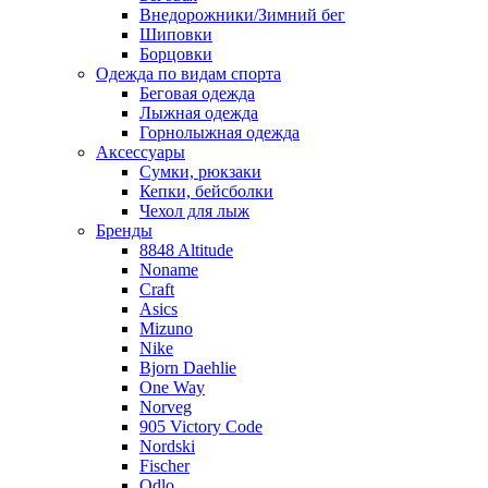
Внедорожники/Зимний бег
Шиповки
Борцовки
Одежда по видам спорта
Беговая одежда
Лыжная одежда
Горнолыжная одежда
Аксессуары
Сумки, рюкзаки
Кепки, бейсболки
Чехол для лыж
Бренды
8848 Altitude
Noname
Craft
Asics
Mizuno
Nike
Bjorn Daehlie
One Way
Norveg
905 Victory Code
Nordski
Fischer
Odlo