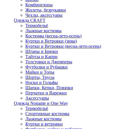
Комбинезоны
Жилеты, безрукавки
Чехлы, аксессуары
Одежда CRAFT
Термобельё
Лыжные костюмы
Костюмы (весна-лето-осень)
Куртки и Ветровки (зима)
Куртки и Ветровки (весна-лето-осень)
Штаны и Брюки
Тайтсы и Капри
Толстовки и Джемперы
Футболки и Рубашки
Майки и Топы
Шорты, Трусы
Носки и Гольфы
Шапки, Кепки, Повязки
Перчатки и Варежки
Аксессуары
Одежда Noname и One Way
Термобельё
Спортивные костюмы
Лыжные костюмы
Куртки и ветровки