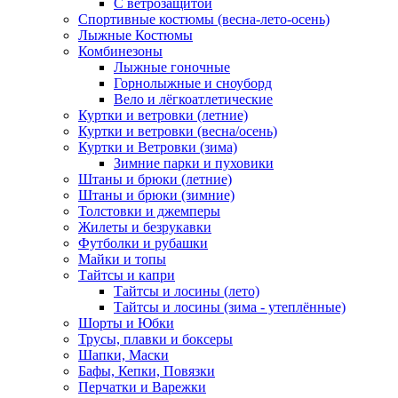
С ветрозащитой
Спортивные костюмы (весна-лето-осень)
Лыжные Костюмы
Комбинезоны
Лыжные гоночные
Горнолыжные и сноуборд
Вело и лёгкоатлетические
Куртки и ветровки (летние)
Куртки и ветровки (весна/осень)
Куртки и Ветровки (зима)
Зимние парки и пуховики
Штаны и брюки (летние)
Штаны и брюки (зимние)
Толстовки и джемперы
Жилеты и безрукавки
Футболки и рубашки
Майки и топы
Тайтсы и капри
Тайтсы и лосины (лето)
Тайтсы и лосины (зима - утеплённые)
Шорты и Юбки
Трусы, плавки и боксеры
Шапки, Маски
Бафы, Кепки, Повязки
Перчатки и Варежки