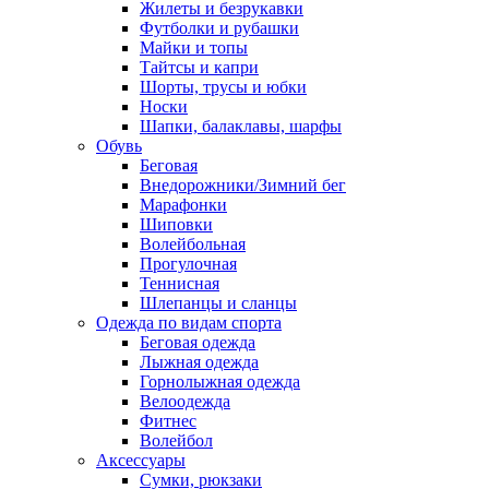
Жилеты и безрукавки
Футболки и рубашки
Майки и топы
Тайтсы и капри
Шорты, трусы и юбки
Носки
Шапки, балаклавы, шарфы
Обувь
Беговая
Внедорожники/Зимний бег
Марафонки
Шиповки
Волейбольная
Прогулочная
Теннисная
Шлепанцы и сланцы
Одежда по видам спорта
Беговая одежда
Лыжная одежда
Горнолыжная одежда
Велоодежда
Фитнес
Волейбол
Аксессуары
Сумки, рюкзаки