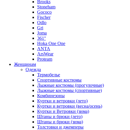
Brooks
Stoneham
Gococo
Fischer
Odlo
Gri
Joma
361°
Hoka One One
ANTA
ArsWear
Proteam
Женщинам
Одежда
Термобелье
Спортивные костюмы
Лыжные костюмы (прогулочные)
Лыжные костюмы (спортивные)
Комбинезоны
Куртки и ветровки (лето)
Куртки и ветровки (весна/осень)
Куртки и Ветровки (зима)
Штаны и брюки (лето)
Штаны и брюки (зима)
Толстовки и джемперы