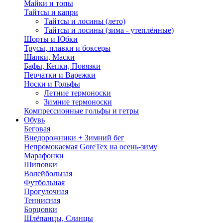
Майки и топы
Тайтсы и капри
Тайтсы и лосины (лето)
Тайтсы и лосины (зима - утеплённые)
Шорты и Юбки
Трусы, плавки и боксеры
Шапки, Маски
Бафы, Кепки, Повязки
Перчатки и Варежки
Носки и Гольфы
Летние термоноски
Зимние термоноски
Компрессионные гольфы и гетры
Обувь
Беговая
Внедорожники + Зимний бег
Непромокаемая GoreTex на осень-зиму
Марафонки
Шиповки
Волейбольная
Футбольная
Прогулочная
Теннисная
Борцовки
Шлёпанцы, Сланцы