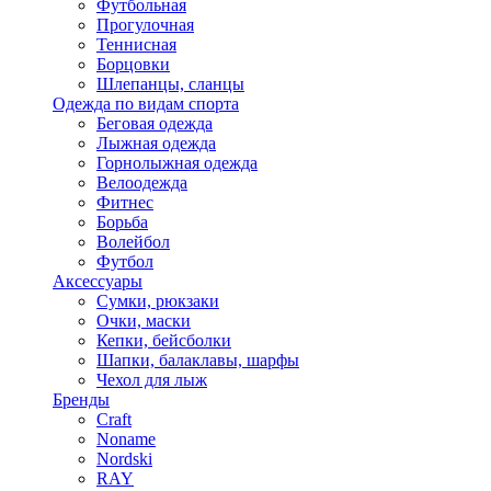
Футбольная
Прогулочная
Теннисная
Борцовки
Шлепанцы, сланцы
Одежда по видам спорта
Беговая одежда
Лыжная одежда
Горнолыжная одежда
Велоодежда
Фитнес
Борьба
Волейбол
Футбол
Аксессуары
Сумки, рюкзаки
Очки, маски
Кепки, бейсболки
Шапки, балаклавы, шарфы
Чехол для лыж
Бренды
Craft
Noname
Nordski
RAY