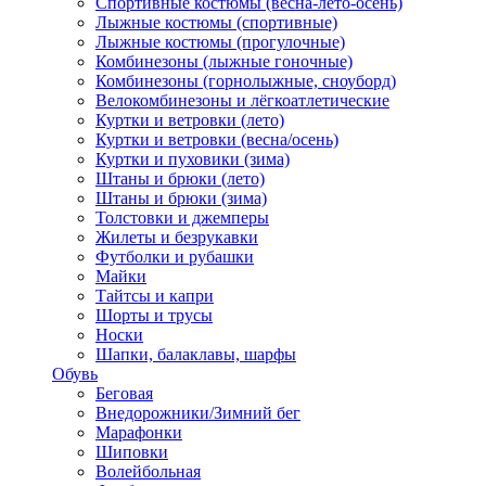
Спортивные костюмы (весна-лето-осень)
Лыжные костюмы (спортивные)
Лыжные костюмы (прогулочные)
Комбинезоны (лыжные гоночные)
Комбинезоны (горнолыжные, сноуборд)
Велокомбинезоны и лёгкоатлетические
Куртки и ветровки (лето)
Куртки и ветровки (весна/осень)
Куртки и пуховики (зима)
Штаны и брюки (лето)
Штаны и брюки (зима)
Толстовки и джемперы
Жилеты и безрукавки
Футболки и рубашки
Майки
Тайтсы и капри
Шорты и трусы
Носки
Шапки, балаклавы, шарфы
Обувь
Беговая
Внедорожники/Зимний бег
Марафонки
Шиповки
Волейбольная