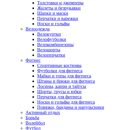
Толстовки и джемперы
Жилеты и безрукавки
Шапки и маски
Перчатки и варежки
Носки и гольфы
Велоодежда
Велокуртки
Велофутболки
Велокомбинезоны
Велошорты
Велоперчатки
Фитнес
Спортивные костюмы
Футболки для фитнеса
Майки и топы для фитнеса
Штаны и брюки для фитнеса
Лосины, капри и тайтсы
Шорты, трусы и юбки
Перчатки для фитнеса
Носки и гольфы для фитнеса
Повязки, банданы и напульсники
Активный отдых
Борьба
Волейбол
Футбол