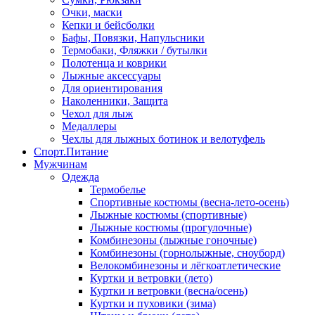
Очки, маски
Кепки и бейсболки
Бафы, Повязки, Напульсники
Термобаки, Фляжки / бутылки
Полотенца и коврики
Лыжные аксессуары
Для ориентирования
Наколенники, Защита
Чехол для лыж
Медаллеры
Чехлы для лыжных ботинок и велотуфель
Спорт.Питание
Мужчинам
Одежда
Термобелье
Спортивные костюмы (весна-лето-осень)
Лыжные костюмы (спортивные)
Лыжные костюмы (прогулочные)
Комбинезоны (лыжные гоночные)
Комбинезоны (горнолыжные, сноуборд)
Велокомбинезоны и лёгкоатлетические
Куртки и ветровки (лето)
Куртки и ветровки (весна/осень)
Куртки и пуховики (зима)