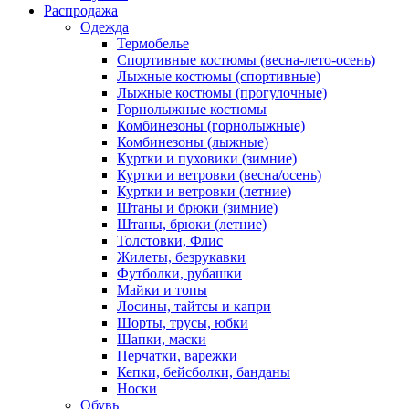
Распродажа
Одежда
Термобелье
Спортивные костюмы (весна-лето-осень)
Лыжные костюмы (спортивные)
Лыжные костюмы (прогулочные)
Горнолыжные костюмы
Комбинезоны (горнолыжные)
Комбинезоны (лыжные)
Куртки и пуховики (зимние)
Куртки и ветровки (весна/осень)
Куртки и ветровки (летние)
Штаны и брюки (зимние)
Штаны, брюки (летние)
Толстовки, Флис
Жилеты, безрукавки
Футболки, рубашки
Майки и топы
Лосины, тайтсы и капри
Шорты, трусы, юбки
Шапки, маски
Перчатки, варежки
Кепки, бейсболки, банданы
Носки
Обувь