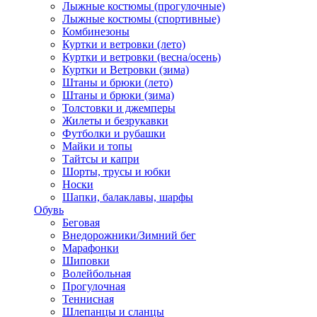
Лыжные костюмы (прогулочные)
Лыжные костюмы (спортивные)
Комбинезоны
Куртки и ветровки (лето)
Куртки и ветровки (весна/осень)
Куртки и Ветровки (зима)
Штаны и брюки (лето)
Штаны и брюки (зима)
Толстовки и джемперы
Жилеты и безрукавки
Футболки и рубашки
Майки и топы
Тайтсы и капри
Шорты, трусы и юбки
Носки
Шапки, балаклавы, шарфы
Обувь
Беговая
Внедорожники/Зимний бег
Марафонки
Шиповки
Волейбольная
Прогулочная
Теннисная
Шлепанцы и сланцы