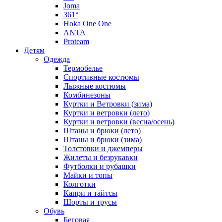
Joma
361°
Hoka One One
ANTA
Proteam
Детям
Одежда
Термобелье
Спортивные костюмы
Лыжные костюмы
Комбинезоны
Куртки и Ветровки (зима)
Куртки и ветровки (лето)
Куртки и ветровки (весна/осень)
Штаны и брюки (лето)
Штаны и брюки (зима)
Толстовки и джемперы
Жилеты и безрукавки
Футболки и рубашки
Майки и топы
Колготки
Капри и тайтсы
Шорты и трусы
Обувь
Беговая