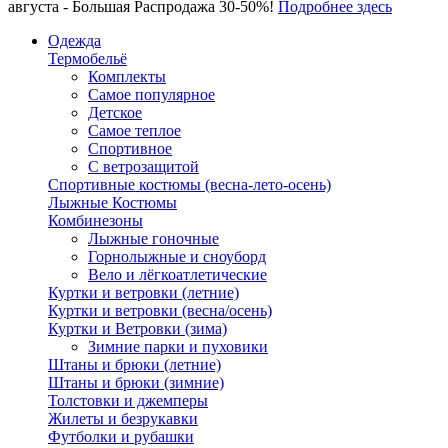
августа - Большая Распродажа 30-50%!
Подробнее здесь
Одежда
Термобельё
Комплекты
Самое популярное
Детское
Самое теплое
Спортивное
С ветрозащитой
Спортивные костюмы (весна-лето-осень)
Лыжные Костюмы
Комбинезоны
Лыжные гоночные
Горнолыжные и сноуборд
Вело и лёгкоатлетические
Куртки и ветровки (летние)
Куртки и ветровки (весна/осень)
Куртки и Ветровки (зима)
Зимние парки и пуховики
Штаны и брюки (летние)
Штаны и брюки (зимние)
Толстовки и джемперы
Жилеты и безрукавки
Футболки и рубашки