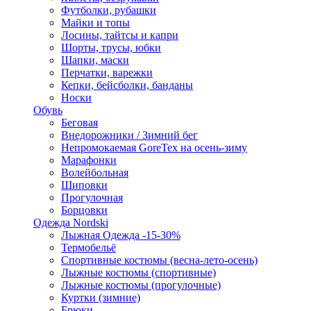
Футболки, рубашки
Майки и топы
Лосины, тайтсы и капри
Шорты, трусы, юбки
Шапки, маски
Перчатки, варежки
Кепки, бейсболки, банданы
Носки
Обувь
Беговая
Внедорожники / Зимний бег
Непромокаемая GoreTex на осень-зиму
Марафонки
Волейбольная
Шиповки
Прогулочная
Борцовки
Одежда Nordski
Лыжная Одежда -15-30%
Термобельё
Спортивные костюмы (весна-лето-осень)
Лыжные костюмы (спортивные)
Лыжные костюмы (прогулочные)
Куртки (зимние)
Брюки