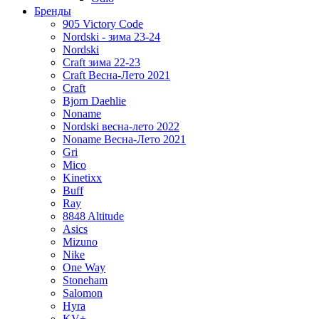
Бренды
905 Victory Code
Nordski - зима 23-24
Nordski
Craft зима 22-23
Craft Весна-Лето 2021
Craft
Bjorn Daehlie
Noname
Nordski весна-лето 2022
Noname Весна-Лето 2021
Gri
Mico
Kinetixx
Buff
Ray
8848 Altitude
Asics
Mizuno
Nike
One Way
Stoneham
Salomon
Hyra
KV+