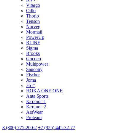
Vitargo
Odlo
Thorlo
Tenson
Norveg
Mormaii
PowerUp
RLINE
Sigma
Brooks
Gococo
Multipower
Saucony
Fischer
Joma
361°
HOKA ONE ONE
Anta Sports
Каталог 1
Каталог 2
ArsWear
Proteam
8 (800) 775-20-62
+7 (925) 445-32-77