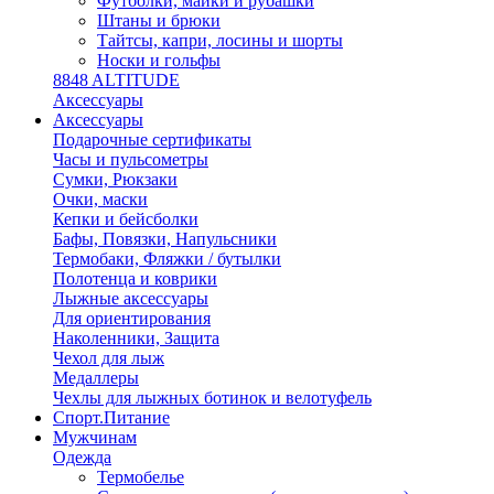
Футболки, майки и рубашки
Штаны и брюки
Тайтсы, капри, лосины и шорты
Носки и гольфы
8848 ALTITUDE
Аксессуары
Аксессуары
Подарочные сертификаты
Часы и пульсометры
Сумки, Рюкзаки
Очки, маски
Кепки и бейсболки
Бафы, Повязки, Напульсники
Термобаки, Фляжки / бутылки
Полотенца и коврики
Лыжные аксессуары
Для ориентирования
Наколенники, Защита
Чехол для лыж
Медаллеры
Чехлы для лыжных ботинок и велотуфель
Спорт.Питание
Мужчинам
Одежда
Термобелье