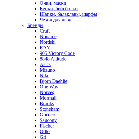
Очки, маски
Кепки, бейсболки
Шапки, балаклавы, шарфы
Чехол для лыж
Бренды
Craft
Noname
Nordski
RAY
905 Victory Code
8848 Altitude
Asics
Mizuno
Nike
Bjorn Daehlie
One Way
Norveg
Mormaii
Brooks
Stoneham
Gococo
Saucony
Fischer
Odlo
Gri