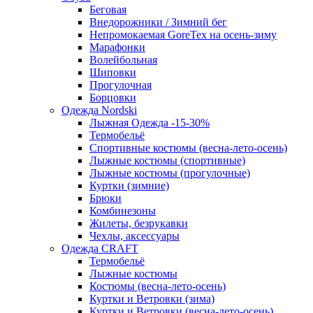
Беговая
Внедорожники / Зимний бег
Непромокаемая GoreTex на осень-зиму
Марафонки
Волейбольная
Шиповки
Прогулочная
Борцовки
Одежда Nordski
Лыжная Одежда -15-30%
Термобельё
Спортивные костюмы (весна-лето-осень)
Лыжные костюмы (спортивные)
Лыжные костюмы (прогулочные)
Куртки (зимние)
Брюки
Комбинезоны
Жилеты, безрукавки
Чехлы, аксессуары
Одежда CRAFT
Термобельё
Лыжные костюмы
Костюмы (весна-лето-осень)
Куртки и Ветровки (зима)
Куртки и Ветровки (весна-лето-осень)