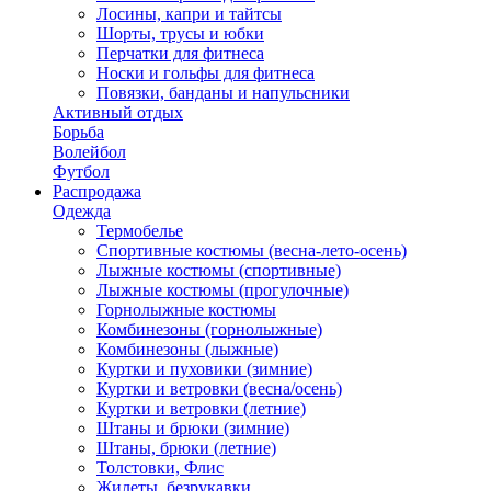
Лосины, капри и тайтсы
Шорты, трусы и юбки
Перчатки для фитнеса
Носки и гольфы для фитнеса
Повязки, банданы и напульсники
Активный отдых
Борьба
Волейбол
Футбол
Распродажа
Одежда
Термобелье
Спортивные костюмы (весна-лето-осень)
Лыжные костюмы (спортивные)
Лыжные костюмы (прогулочные)
Горнолыжные костюмы
Комбинезоны (горнолыжные)
Комбинезоны (лыжные)
Куртки и пуховики (зимние)
Куртки и ветровки (весна/осень)
Куртки и ветровки (летние)
Штаны и брюки (зимние)
Штаны, брюки (летние)
Толстовки, Флис
Жилеты, безрукавки