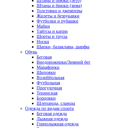
Штаны и брюки (лето)
Штаны и брюки (зима)
Толстовки и джемперы
Жилеты и безрукавки
Футболки и рубашки
Майки
Тайтсы и капри
Шорты и трусы
Носки
Шапки, балаклавы, шарфы
Обувь
Беговая
Внедорожники/Зимний бег
Марафонки
Шиповки
Волейбольная
Футбольная
Прогулочная
Теннисная
Борцовки
Шлепанцы, сланцы
Одежда по видам спорта
Беговая одежда
Лыжная одежда
Горнолыжная одежда