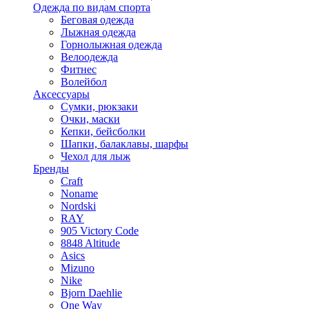
Одежда по видам спорта
Беговая одежда
Лыжная одежда
Горнолыжная одежда
Велоодежда
Фитнес
Волейбол
Аксессуары
Сумки, рюкзаки
Очки, маски
Кепки, бейсболки
Шапки, балаклавы, шарфы
Чехол для лыж
Бренды
Craft
Noname
Nordski
RAY
905 Victory Code
8848 Altitude
Asics
Mizuno
Nike
Bjorn Daehlie
One Way