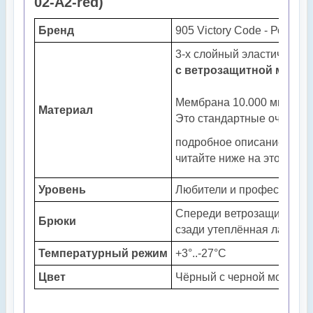
02-A2-red)
Бренд
905 Victory Code - Россия
3-х слойный эластичный
S
с ветрозащитной мембр
Мембрана 10.000 мм на ве
Материал
Это стандартные очень вы
подробное описание мат
читайте ниже на этой стр
Уровень
Любители и профессиона
Спереди ветрозащита
3-х
Брюки
сзади утеплённая лайкра.
Температурный режим
+3°..-27°С
Цвет
Чёрный с черной молнией