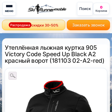
0
Поиск
mobile
Корзина
МЕНЮ
Заказать звонок
Распродажа
скидки 30–50%
Утеплённая лыжная куртка 905
Victory Code Speed Up Black A2
красный ворот
(
181103 02-A2-red
)