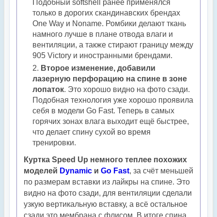
Подобный softshell ранее применялся
только в дорогих скандинавских брендах
One Way и Noname. Ромбики делают ткань
намного лучше в плане отвода влаги и
вентиляции, а также стирают границу между
905 Victory и иностранными брендами.
Второе изменение, добавили
лазерную перфорацию на спине в зоне
лопаток
. Это хорошо видно на фото сзади.
Подобная технология уже хорошо проявила
себя в модели Go Fast. Теперь в самых
горячих зонах влага выходит ещё быстрее,
что делает спину сухой во время
тренировки.
Куртка Speed Up немного теплее похожих
моделей
Dynamic
и
Go Fast
, за счёт меньшей
по размерам вставки из лайкры на спине. Это
видно на фото сзади, для вентиляции сделали
узкую вертикальную вставку, а всё остальное
сзади это мембрана с флисом. В итоге спина