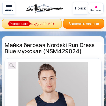
0
Поиск
mobile
Корзина
МЕНЮ
Заказать звонок
Распродажа
скидки 30–50%
Майка беговая Nordski Run Dress
Blue мужская
(
NSM429024
)