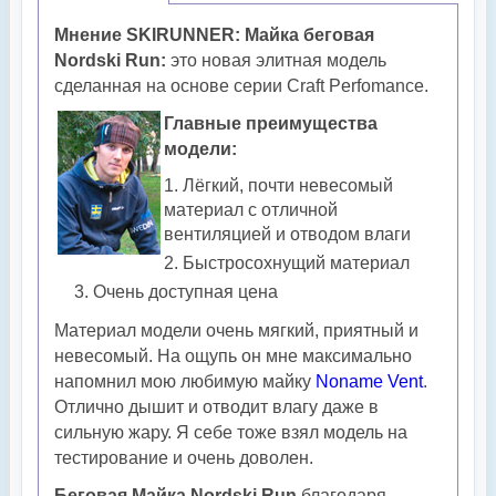
Мнение SKIRUNNER:
Майка беговая
Nordski Run:
это новая элитная модель
сделанная на основе серии Craft Perfomance.
Главные преимущества
модели:
Лёгкий, почти невесомый
материал с отличной
вентиляцией и отводом влаги
Быстросохнущий материал
Очень доступная цена
Материал модели очень мягкий, приятный и
невесомый. На ощупь он мне максимально
напомнил мою любимую майку
Noname Vent
.
Отлично дышит и отводит влагу даже в
сильную жару. Я себе тоже взял модель на
тестирование и очень доволен.
Беговая Майка Nordski Run
благодаря