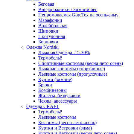
Беговая
Внедорожники / Зимний бег
Непромокаемая GoreTex на осень-зиму
Марафонки
Волейбольная
Шиповки
Прогулочная
Борцовки
Одежда Nordski
Лыжная Одежда -15-30%
Термобельё
Спортивные костюмы (весна-лето-осень)
Лыжные костюмы (спортивные)
Лыжные костюмы (прогулочные)
Куртки (зимние)
Брюки
Комбинезоны
Жилеты, безрукавки
Чехлы, аксессуары
Одежда CRAFT
Термобельё
Лыжные костюмы
Костюмы (весна-лето-осень)
Куртки и Ветровки (зима)
Куртки и Ветровки (весна-лето-осень)