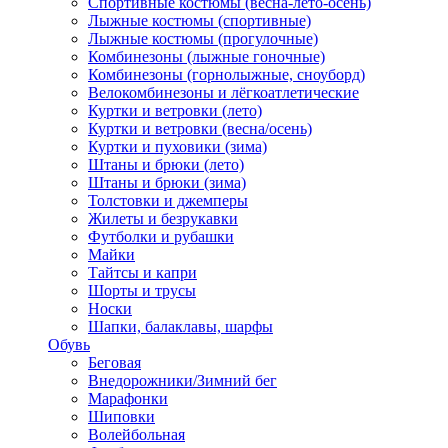
Спортивные костюмы (весна-лето-осень)
Лыжные костюмы (спортивные)
Лыжные костюмы (прогулочные)
Комбинезоны (лыжные гоночные)
Комбинезоны (горнолыжные, сноуборд)
Велокомбинезоны и лёгкоатлетические
Куртки и ветровки (лето)
Куртки и ветровки (весна/осень)
Куртки и пуховики (зима)
Штаны и брюки (лето)
Штаны и брюки (зима)
Толстовки и джемперы
Жилеты и безрукавки
Футболки и рубашки
Майки
Тайтсы и капри
Шорты и трусы
Носки
Шапки, балаклавы, шарфы
Обувь
Беговая
Внедорожники/Зимний бег
Марафонки
Шиповки
Волейбольная