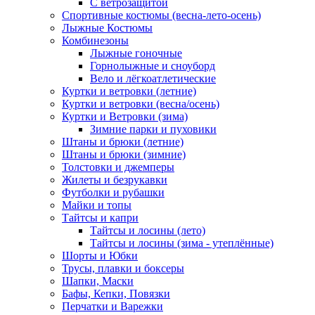
С ветрозащитой
Спортивные костюмы (весна-лето-осень)
Лыжные Костюмы
Комбинезоны
Лыжные гоночные
Горнолыжные и сноуборд
Вело и лёгкоатлетические
Куртки и ветровки (летние)
Куртки и ветровки (весна/осень)
Куртки и Ветровки (зима)
Зимние парки и пуховики
Штаны и брюки (летние)
Штаны и брюки (зимние)
Толстовки и джемперы
Жилеты и безрукавки
Футболки и рубашки
Майки и топы
Тайтсы и капри
Тайтсы и лосины (лето)
Тайтсы и лосины (зима - утеплённые)
Шорты и Юбки
Трусы, плавки и боксеры
Шапки, Маски
Бафы, Кепки, Повязки
Перчатки и Варежки