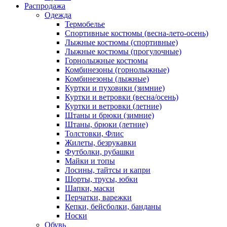
Распродажа
Одежда
Термобелье
Спортивные костюмы (весна-лето-осень)
Лыжные костюмы (спортивные)
Лыжные костюмы (прогулочные)
Горнолыжные костюмы
Комбинезоны (горнолыжные)
Комбинезоны (лыжные)
Куртки и пуховики (зимние)
Куртки и ветровки (весна/осень)
Куртки и ветровки (летние)
Штаны и брюки (зимние)
Штаны, брюки (летние)
Толстовки, Флис
Жилеты, безрукавки
Футболки, рубашки
Майки и топы
Лосины, тайтсы и капри
Шорты, трусы, юбки
Шапки, маски
Перчатки, варежки
Кепки, бейсболки, банданы
Носки
Обувь