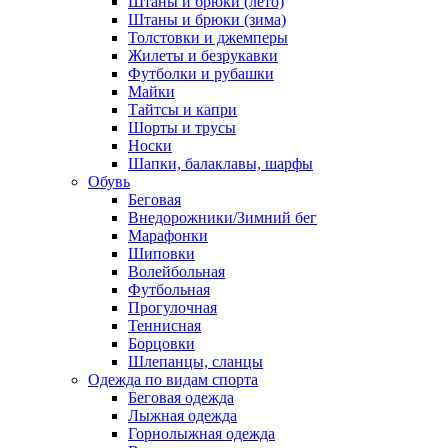
Штаны и брюки (лето)
Штаны и брюки (зима)
Толстовки и джемперы
Жилеты и безрукавки
Футболки и рубашки
Майки
Тайтсы и капри
Шорты и трусы
Носки
Шапки, балаклавы, шарфы
Обувь
Беговая
Внедорожники/Зимний бег
Марафонки
Шиповки
Волейбольная
Футбольная
Прогулочная
Теннисная
Борцовки
Шлепанцы, сланцы
Одежда по видам спорта
Беговая одежда
Лыжная одежда
Горнолыжная одежда