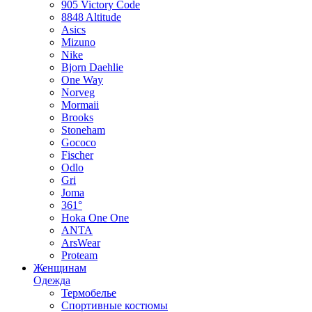
905 Victory Code
8848 Altitude
Asics
Mizuno
Nike
Bjorn Daehlie
One Way
Norveg
Mormaii
Brooks
Stoneham
Gococo
Fischer
Odlo
Gri
Joma
361°
Hoka One One
ANTA
ArsWear
Proteam
Женщинам
Одежда
Термобелье
Спортивные костюмы