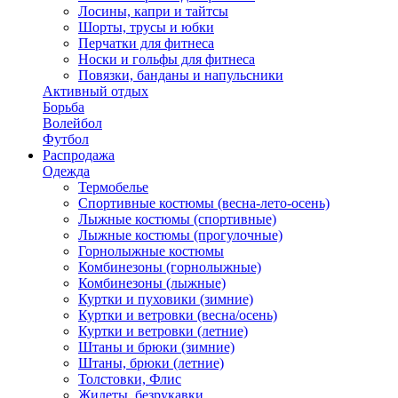
Лосины, капри и тайтсы
Шорты, трусы и юбки
Перчатки для фитнеса
Носки и гольфы для фитнеса
Повязки, банданы и напульсники
Активный отдых
Борьба
Волейбол
Футбол
Распродажа
Одежда
Термобелье
Спортивные костюмы (весна-лето-осень)
Лыжные костюмы (спортивные)
Лыжные костюмы (прогулочные)
Горнолыжные костюмы
Комбинезоны (горнолыжные)
Комбинезоны (лыжные)
Куртки и пуховики (зимние)
Куртки и ветровки (весна/осень)
Куртки и ветровки (летние)
Штаны и брюки (зимние)
Штаны, брюки (летние)
Толстовки, Флис
Жилеты, безрукавки