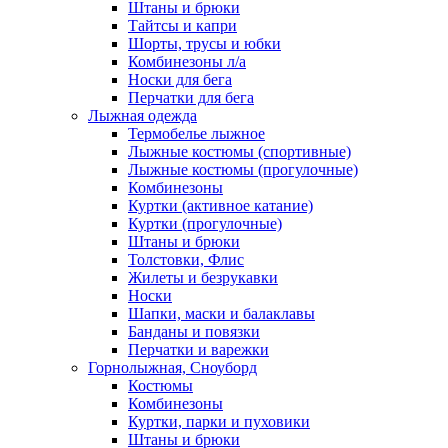
Штаны и брюки
Тайтсы и капри
Шорты, трусы и юбки
Комбинезоны л/а
Носки для бега
Перчатки для бега
Лыжная одежда
Термобелье лыжное
Лыжные костюмы (спортивные)
Лыжные костюмы (прогулочные)
Комбинезоны
Куртки (активное катание)
Куртки (прогулочные)
Штаны и брюки
Толстовки, Флис
Жилеты и безрукавки
Носки
Шапки, маски и балаклавы
Банданы и повязки
Перчатки и варежки
Горнолыжная, Сноуборд
Костюмы
Комбинезоны
Куртки, парки и пуховики
Штаны и брюки