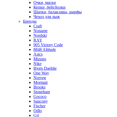
Очки, маски
Кепки, бейсболки
Шапки, балаклавы, шарфы
Чехол для лыж
Бренды
Craft
Noname
Nordski
RAY
905 Victory Code
8848 Altitude
Asics
Mizuno
Nike
Bjorn Daehlie
One Way
Norveg
Mormaii
Brooks
Stoneham
Gococo
Saucony
Fischer
Odlo
Gri