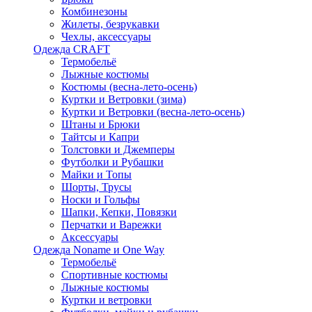
Комбинезоны
Жилеты, безрукавки
Чехлы, аксессуары
Одежда CRAFT
Термобельё
Лыжные костюмы
Костюмы (весна-лето-осень)
Куртки и Ветровки (зима)
Куртки и Ветровки (весна-лето-осень)
Штаны и Брюки
Тайтсы и Капри
Толстовки и Джемперы
Футболки и Рубашки
Майки и Топы
Шорты, Трусы
Носки и Гольфы
Шапки, Кепки, Повязки
Перчатки и Варежки
Аксессуары
Одежда Noname и One Way
Термобельё
Спортивные костюмы
Лыжные костюмы
Куртки и ветровки