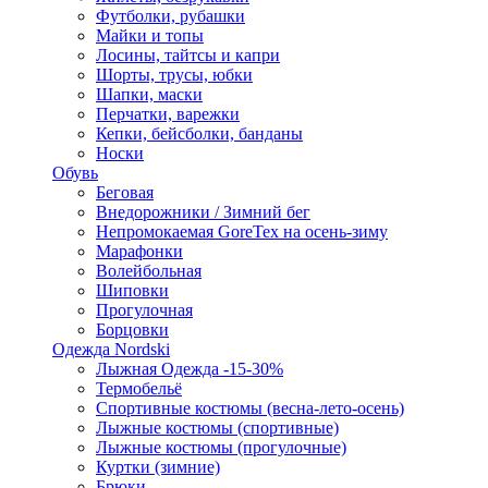
Футболки, рубашки
Майки и топы
Лосины, тайтсы и капри
Шорты, трусы, юбки
Шапки, маски
Перчатки, варежки
Кепки, бейсболки, банданы
Носки
Обувь
Беговая
Внедорожники / Зимний бег
Непромокаемая GoreTex на осень-зиму
Марафонки
Волейбольная
Шиповки
Прогулочная
Борцовки
Одежда Nordski
Лыжная Одежда -15-30%
Термобельё
Спортивные костюмы (весна-лето-осень)
Лыжные костюмы (спортивные)
Лыжные костюмы (прогулочные)
Куртки (зимние)
Брюки