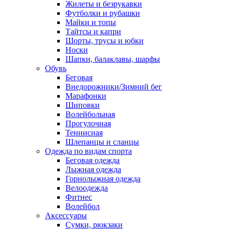
Жилеты и безрукавки
Футболки и рубашки
Майки и топы
Тайтсы и капри
Шорты, трусы и юбки
Носки
Шапки, балаклавы, шарфы
Обувь
Беговая
Внедорожники/Зимний бег
Марафонки
Шиповки
Волейбольная
Прогулочная
Теннисная
Шлепанцы и сланцы
Одежда по видам спорта
Беговая одежда
Лыжная одежда
Горнолыжная одежда
Велоодежда
Фитнес
Волейбол
Аксессуары
Сумки, рюкзаки