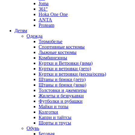
Joma
361°
Hoka One One
ANTA
Proteam
Детям
Одежда
Термобелье
Спортивные костюмы
Лыжные костюмы
Комбинезоны
Куртки и Ветровки (зима)
Куртки и ветровки (лето)
Куртки и ветровки (весна/осень)
Штаны и брюки (лето)
Штаны и брюки (зима)
Толстовки и джемперы
Жилеты и безрукавки
Футболки и рубашки
Майки и топы
Колготки
Капри и тайтсы
Шорты и трусы
Обувь
Беговая