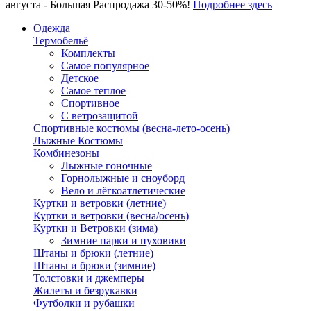
августа - Большая Распродажа 30-50%!
Подробнее здесь
Одежда
Термобельё
Комплекты
Самое популярное
Детское
Самое теплое
Спортивное
С ветрозащитой
Спортивные костюмы (весна-лето-осень)
Лыжные Костюмы
Комбинезоны
Лыжные гоночные
Горнолыжные и сноуборд
Вело и лёгкоатлетические
Куртки и ветровки (летние)
Куртки и ветровки (весна/осень)
Куртки и Ветровки (зима)
Зимние парки и пуховики
Штаны и брюки (летние)
Штаны и брюки (зимние)
Толстовки и джемперы
Жилеты и безрукавки
Футболки и рубашки