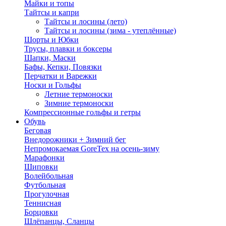
Майки и топы
Тайтсы и капри
Тайтсы и лосины (лето)
Тайтсы и лосины (зима - утеплённые)
Шорты и Юбки
Трусы, плавки и боксеры
Шапки, Маски
Бафы, Кепки, Повязки
Перчатки и Варежки
Носки и Гольфы
Летние термоноски
Зимние термоноски
Компрессионные гольфы и гетры
Обувь
Беговая
Внедорожники + Зимний бег
Непромокаемая GoreTex на осень-зиму
Марафонки
Шиповки
Волейбольная
Футбольная
Прогулочная
Теннисная
Борцовки
Шлёпанцы, Сланцы