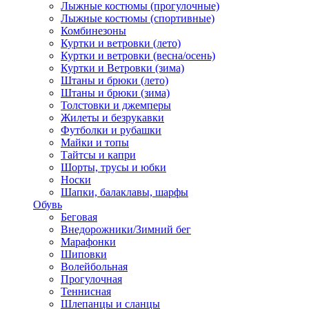
Лыжные костюмы (прогулочные)
Лыжные костюмы (спортивные)
Комбинезоны
Куртки и ветровки (лето)
Куртки и ветровки (весна/осень)
Куртки и Ветровки (зима)
Штаны и брюки (лето)
Штаны и брюки (зима)
Толстовки и джемперы
Жилеты и безрукавки
Футболки и рубашки
Майки и топы
Тайтсы и капри
Шорты, трусы и юбки
Носки
Шапки, балаклавы, шарфы
Обувь
Беговая
Внедорожники/Зимний бег
Марафонки
Шиповки
Волейбольная
Прогулочная
Теннисная
Шлепанцы и сланцы