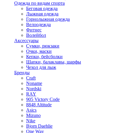
Одежда по видам спорта
Беговая одежда
Лыжная одежда
Горнолыжная одежда
Велоодежда
Фитнес
Волейбол
Аксессуары
Сумки, рюкзаки
Очки, маски
Кепки, бейсболки
Шапки, балаклавы, шарфы
Чехол для лыж
Бренды
Craft
Noname
Nordski
RAY
905 Victory Code
8848 Altitude
Asics
Mizuno
Nike
Bjorn Daehlie
One Way