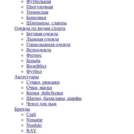
Футбольная
Прогулочная
Теннисная
Борцовки
Шлепанцы, сланцы
Одежда по видам спорта
Беговая одежда
Лыжная одежда
Горнолыжная одежда
Велоодежда
Фитнес
Борьба
Волейбол
Футбол
Аксессуары
Сумки, рюкзаки
Очки, маски
Кепки, бейсболки
Шапки, балаклавы, шарфы
Чехол для лыж
Бренды
Craft
Noname
Nordski
RAY