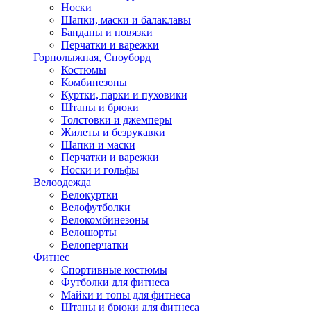
Носки
Шапки, маски и балаклавы
Банданы и повязки
Перчатки и варежки
Горнолыжная, Сноуборд
Костюмы
Комбинезоны
Куртки, парки и пуховики
Штаны и брюки
Толстовки и джемперы
Жилеты и безрукавки
Шапки и маски
Перчатки и варежки
Носки и гольфы
Велоодежда
Велокуртки
Велофутболки
Велокомбинезоны
Велошорты
Велоперчатки
Фитнес
Спортивные костюмы
Футболки для фитнеса
Майки и топы для фитнеса
Штаны и брюки для фитнеса