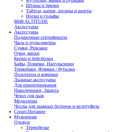
Футболки, майки и рубашки
Штаны и брюки
Тайтсы, капри, лосины и шорты
Носки и гольфы
8848 ALTITUDE
Аксессуары
Аксессуары
Подарочные сертификаты
Часы и пульсометры
Сумки, Рюкзаки
Очки, маски
Кепки и бейсболки
Бафы, Повязки, Напульсники
Термобаки, Фляжки / бутылки
Полотенца и коврики
Лыжные аксессуары
Для ориентирования
Наколенники, Защита
Чехол для лыж
Медаллеры
Чехлы для лыжных ботинок и велотуфель
Спорт.Питание
Мужчинам
Одежда
Термобелье