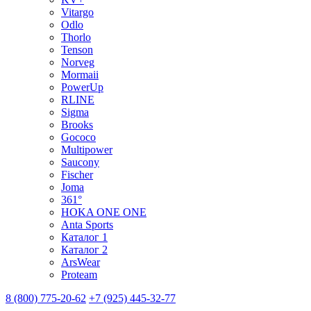
Vitargo
Odlo
Thorlo
Tenson
Norveg
Mormaii
PowerUp
RLINE
Sigma
Brooks
Gococo
Multipower
Saucony
Fischer
Joma
361°
HOKA ONE ONE
Anta Sports
Каталог 1
Каталог 2
ArsWear
Proteam
8 (800) 775-20-62
+7 (925) 445-32-77