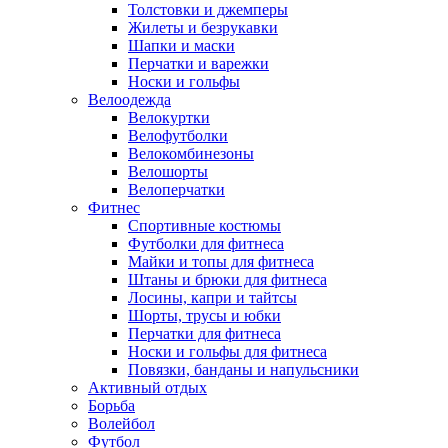
Толстовки и джемперы
Жилеты и безрукавки
Шапки и маски
Перчатки и варежки
Носки и гольфы
Велоодежда
Велокуртки
Велофутболки
Велокомбинезоны
Велошорты
Велоперчатки
Фитнес
Спортивные костюмы
Футболки для фитнеса
Майки и топы для фитнеса
Штаны и брюки для фитнеса
Лосины, капри и тайтсы
Шорты, трусы и юбки
Перчатки для фитнеса
Носки и гольфы для фитнеса
Повязки, банданы и напульсники
Активный отдых
Борьба
Волейбол
Футбол