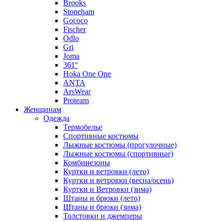
Brooks
Stoneham
Gococo
Fischer
Odlo
Gri
Joma
361°
Hoka One One
ANTA
ArsWear
Proteam
Женщинам
Одежда
Термобелье
Спортивные костюмы
Лыжные костюмы (прогулочные)
Лыжные костюмы (спортивные)
Комбинезоны
Куртки и ветровки (лето)
Куртки и ветровки (весна/осень)
Куртки и Ветровки (зима)
Штаны и брюки (лето)
Штаны и брюки (зима)
Толстовки и джемперы