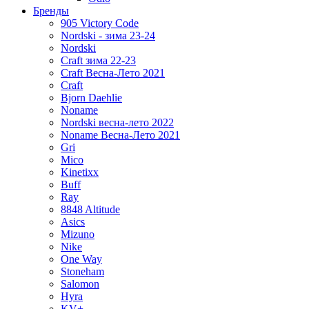
Бренды
905 Victory Code
Nordski - зима 23-24
Nordski
Craft зима 22-23
Craft Весна-Лето 2021
Craft
Bjorn Daehlie
Noname
Nordski весна-лето 2022
Noname Весна-Лето 2021
Gri
Mico
Kinetixx
Buff
Ray
8848 Altitude
Asics
Mizuno
Nike
One Way
Stoneham
Salomon
Hyra
KV+