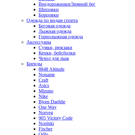
Внедорожники/Зимний бег
Шиповки
Борцовки
Одежда по видам спорта
Беговая одежда
Лыжная одежда
Горнолыжная одежда
Аксессуары
Сумки, рюкзаки
Кепки, бейсболки
Чехол для лыж
Бренды
8848 Altitude
Noname
Craft
Asics
Mizuno
Nike
Bjorn Daehlie
One Way
Norveg
905 Victory Code
Nordski
Fischer
Odlo