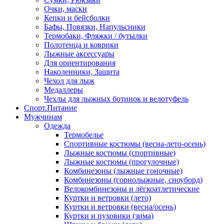
Очки, маски
Кепки и бейсболки
Бафы, Повязки, Напульсники
Термобаки, Фляжки / бутылки
Полотенца и коврики
Лыжные аксессуары
Для ориентирования
Наколенники, Защита
Чехол для лыж
Медаллеры
Чехлы для лыжных ботинок и велотуфель
Спорт.Питание
Мужчинам
Одежда
Термобелье
Спортивные костюмы (весна-лето-осень)
Лыжные костюмы (спортивные)
Лыжные костюмы (прогулочные)
Комбинезоны (лыжные гоночные)
Комбинезоны (горнолыжные, сноуборд)
Велокомбинезоны и лёгкоатлетические
Куртки и ветровки (лето)
Куртки и ветровки (весна/осень)
Куртки и пуховики (зима)