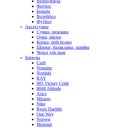
Велоодежда
Фитнес
Борьба
Волейбол
Футбол
Аксессуары
Сумки, рюкзаки
Очки, маски
Кепки, бейсболки
Шапки, балаклавы, шарфы
Чехол для лыж
Бренды
Craft
Noname
Nordski
RAY
905 Victory Code
8848 Altitude
Asics
Mizuno
Nike
Bjorn Daehlie
One Way
Norveg
Mormaii