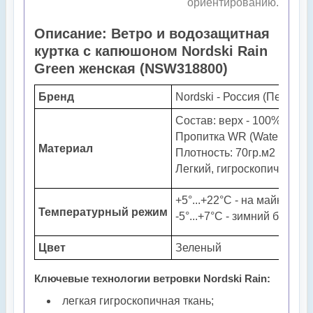
ориентированию.
Описание: Ветро и водозащитная
куртка с капюшоном Nordski Rain
Green женская (
NSW318800
)
Бренд
Nordski - Россия (Пенза)
Состав: верх - 100% поли
Пропитка WR (Water Ressis
Материал
Плотность: 70гр.м2
Легкий, гигроскопичный,
+5°...+22°С - на майку или
Температурный режим
-5°...+7°С - зимний бег с 
Цвет
Зеленый
Ключевые технологии ветровки Nordski Rain:
легкая гигроскопичная ткань;