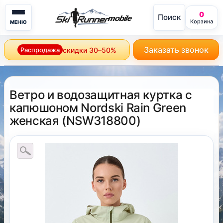
0
Поиск
mobile
Корзина
МЕНЮ
Заказать звонок
Распродажа
скидки 30–50%
Ветро и водозащитная куртка с
капюшоном Nordski Rain Green
женская
(
NSW318800
)