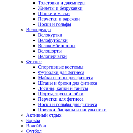
Толстовки и джемперы
Жилеты и безрукавки
Шапки и маски
Перчатки и варежки
Носки и гольфы
Велоодежда
Велокуртки
Велофутболки
Велокомбинезоны
Велошорты
Велоперчатки
Фитнес
Спортивные костюмы
Футболки для фитнеса
Майки и топы для фитнеса
Штаны и брюки для фитнеса
Лосины, капри и тайтсы
Шорты, трусы и юбки
Перчатки для фитнеса
Носки и гольфы для фитнеса
Повязки, банданы и напульсники
Активный отдых
Борьба
Волейбол
Футбол