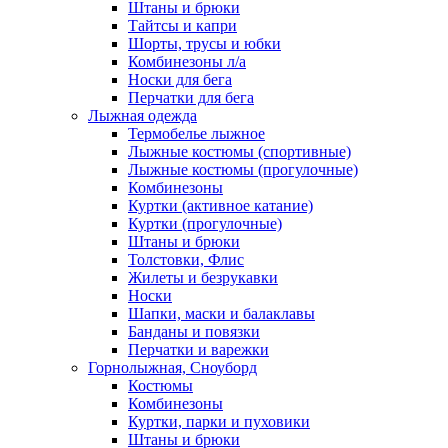
Штаны и брюки
Тайтсы и капри
Шорты, трусы и юбки
Комбинезоны л/а
Носки для бега
Перчатки для бега
Лыжная одежда
Термобелье лыжное
Лыжные костюмы (спортивные)
Лыжные костюмы (прогулочные)
Комбинезоны
Куртки (активное катание)
Куртки (прогулочные)
Штаны и брюки
Толстовки, Флис
Жилеты и безрукавки
Носки
Шапки, маски и балаклавы
Банданы и повязки
Перчатки и варежки
Горнолыжная, Сноуборд
Костюмы
Комбинезоны
Куртки, парки и пуховики
Штаны и брюки