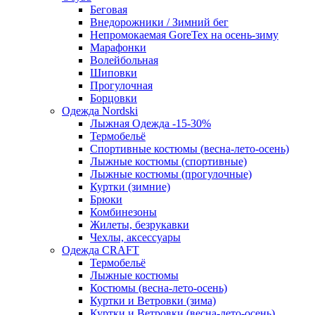
Беговая
Внедорожники / Зимний бег
Непромокаемая GoreTex на осень-зиму
Марафонки
Волейбольная
Шиповки
Прогулочная
Борцовки
Одежда Nordski
Лыжная Одежда -15-30%
Термобельё
Спортивные костюмы (весна-лето-осень)
Лыжные костюмы (спортивные)
Лыжные костюмы (прогулочные)
Куртки (зимние)
Брюки
Комбинезоны
Жилеты, безрукавки
Чехлы, аксессуары
Одежда CRAFT
Термобельё
Лыжные костюмы
Костюмы (весна-лето-осень)
Куртки и Ветровки (зима)
Куртки и Ветровки (весна-лето-осень)