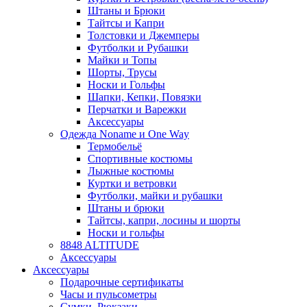
Штаны и Брюки
Тайтсы и Капри
Толстовки и Джемперы
Футболки и Рубашки
Майки и Топы
Шорты, Трусы
Носки и Гольфы
Шапки, Кепки, Повязки
Перчатки и Варежки
Аксессуары
Одежда Noname и One Way
Термобельё
Спортивные костюмы
Лыжные костюмы
Куртки и ветровки
Футболки, майки и рубашки
Штаны и брюки
Тайтсы, капри, лосины и шорты
Носки и гольфы
8848 ALTITUDE
Аксессуары
Аксессуары
Подарочные сертификаты
Часы и пульсометры
Сумки, Рюкзаки