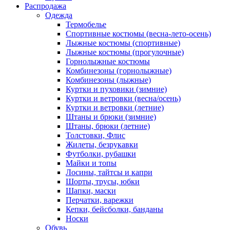
Распродажа
Одежда
Термобелье
Спортивные костюмы (весна-лето-осень)
Лыжные костюмы (спортивные)
Лыжные костюмы (прогулочные)
Горнолыжные костюмы
Комбинезоны (горнолыжные)
Комбинезоны (лыжные)
Куртки и пуховики (зимние)
Куртки и ветровки (весна/осень)
Куртки и ветровки (летние)
Штаны и брюки (зимние)
Штаны, брюки (летние)
Толстовки, Флис
Жилеты, безрукавки
Футболки, рубашки
Майки и топы
Лосины, тайтсы и капри
Шорты, трусы, юбки
Шапки, маски
Перчатки, варежки
Кепки, бейсболки, банданы
Носки
Обувь