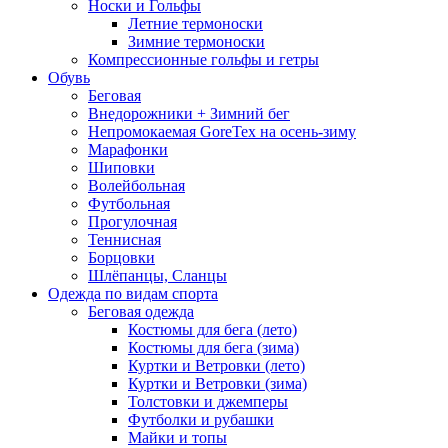
Носки и Гольфы
Летние термоноски
Зимние термоноски
Компрессионные гольфы и гетры
Обувь
Беговая
Внедорожники + Зимний бег
Непромокаемая GoreTex на осень-зиму
Марафонки
Шиповки
Волейбольная
Футбольная
Прогулочная
Теннисная
Борцовки
Шлёпанцы, Сланцы
Одежда по видам спорта
Беговая одежда
Костюмы для бега (лето)
Костюмы для бега (зима)
Куртки и Ветровки (лето)
Куртки и Ветровки (зима)
Толстовки и джемперы
Футболки и рубашки
Майки и топы