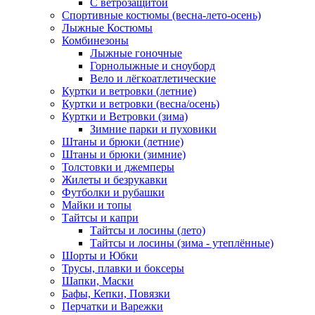
С ветрозащитой
Спортивные костюмы (весна-лето-осень)
Лыжные Костюмы
Комбинезоны
Лыжные гоночные
Горнолыжные и сноуборд
Вело и лёгкоатлетические
Куртки и ветровки (летние)
Куртки и ветровки (весна/осень)
Куртки и Ветровки (зима)
Зимние парки и пуховики
Штаны и брюки (летние)
Штаны и брюки (зимние)
Толстовки и джемперы
Жилеты и безрукавки
Футболки и рубашки
Майки и топы
Тайтсы и капри
Тайтсы и лосины (лето)
Тайтсы и лосины (зима - утеплённые)
Шорты и Юбки
Трусы, плавки и боксеры
Шапки, Маски
Бафы, Кепки, Повязки
Перчатки и Варежки