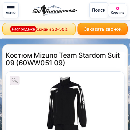
0
Поиск
mobile
Корзина
МЕНЮ
Заказать звонок
Распродажа
скидки 30–50%
Костюм Mizuno Team Stardom Suit
09
(
60WW051 09
)