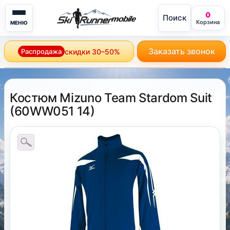
0
Поиск
mobile
Корзина
МЕНЮ
Заказать звонок
Распродажа
скидки 30–50%
Костюм Mizuno Team Stardom Suit
(
60WW051 14
)