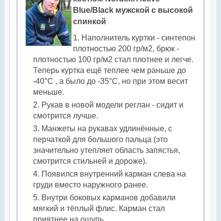
Blue/Black мужской с высокой
спинкой
Наполнитель куртки - синтепон
плотностью 200 гр/м2, брюк -
плотностью 100 гр/м2 стал плотнее и легче.
Теперь куртка ещё теплее чем раньше до
-40°С , а было до -35°С, но при этом весит
меньше.
Рукав в новой модели реглан - сидит и
смотрится лучше.
Манжеты на рукавах удлинённые, с
перчаткой для большого пальца (это
значительно утепляет область запястья,
смотрится стильней и дороже).
Появился внутренний карман слева на
груди вместо наружного ранее.
Внутри боковых карманов добавили
мягкий и тёплый флис. Карман стал
приятнее на ощупь.