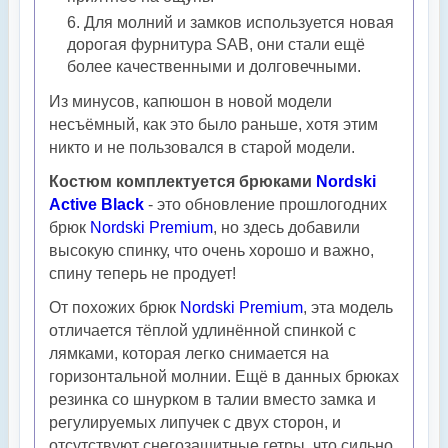
Для молний и замков используется новая
дорогая фурнитура SAB, они стали ещё
более качественными и долговечными.
Из минусов, капюшон в новой модели
несъёмный, как это было раньше, хотя этим
никто и не пользовался в старой модели.
Костюм комплектуется брюками
Nordski
Active Black
- это обновление прошлогодних
брюк
Nordski Premium
, но здесь добавили
высокую спинку, что очень хорошо и важно,
спину теперь не продует!
От похожих брюк
Nordski Premium
, эта
модель
отличается тёплой удлинённой спинкой с
лямками, которая легко снимается на
горизонтальной молнии. Ещё в данных брюках
резинка со шнурком в талии вместо замка и
регулируемых липучек с двух сторон, и
отсутствуют снегозащитные гетры, что сильно