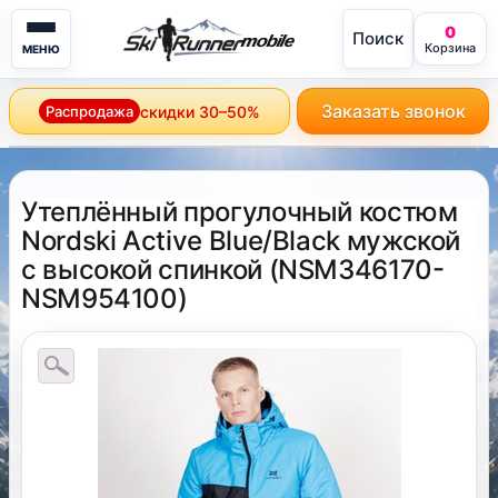
0
Поиск
mobile
Корзина
МЕНЮ
Заказать звонок
Распродажа
скидки 30–50%
Утеплённый прогулочный костюм
Nordski Active Blue/Black мужской
с высокой спинкой
(
NSM346170-
NSM954100
)