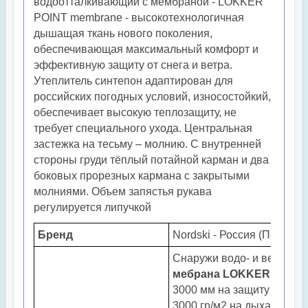
водоотталкивающий с мембраной - LOKKER
POINT membrane - высокотехнологичная
дышащая ткань нового поколения,
обеспечивающая максимальный комфорт и
эффективную защиту от снега и ветра.
Утеплитель синтепон адаптирован для
российских погодных условий, износостойкий,
обеспечивает высокую теплозащиту, не
требует специального ухода. Центральная
застежка на тесьму – молнию. С внутренней
стороны груди тёплый потайной карман и два
боковых прорезных кармана с закрытыми
молниями. Объем запястья рукава
регулируется липучкой
Бренд
Nordski - Россия (Пенза)
Снаружи водо- и ветроза
мебрана
LOKKER
3000 мм на защиту
3000 гр/м2 на дыхание