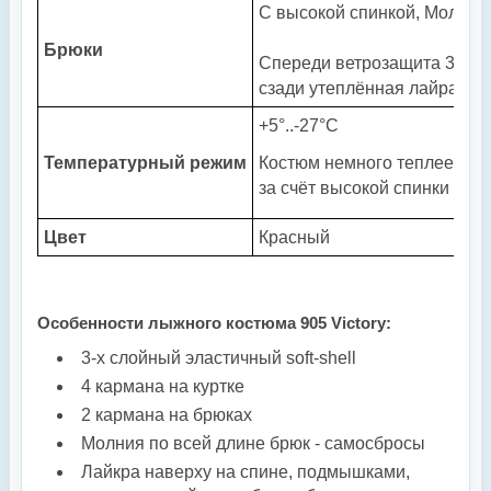
С высокой спинкой,
Молния 
Брюки
Спереди ветрозащита
3-х с
сзади утеплённая лайра.
+5°..-27°С
Температурный режим
Костюм немного теплее ана
за счёт высокой спинки
Цвет
Красный
Особенности лыжного костюма 905 Victory:
3-х слойный эластичный soft-shell
4 кармана на куртке
2 кармана на брюках
Молния по всей длине брюк - самосбросы
Лайкра наверху на спине, подмышками,