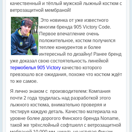
качественный и тёплый мужской лыжный костюм с
ветрозащитной мембраной!
Это новинка от уже известного
многим бренда 905 Victory Code.
Первое впечатление очень
положительное, костюм получился
теплее конкурентов и более
интересный по дизайну! Ранее бренд
уже доказал свою состоятельность линейкой
термобелья 905 Victory
качество которого
превзошло все ожидания, похоже что костюм ждёт
то же самое.
Я лично знаком с производителем: Компания
почти 2 года трудилась над разработкой этого
лыжного костюма, внимательно проверяя и
тестируя каждую деталь. Качество материала на
уровне более дорогого Финского бренда Noname,
такой же трёхслойный софтшелл с ветрозащитной
мебраной 10.000 мм, ничуть не уступая Финам.