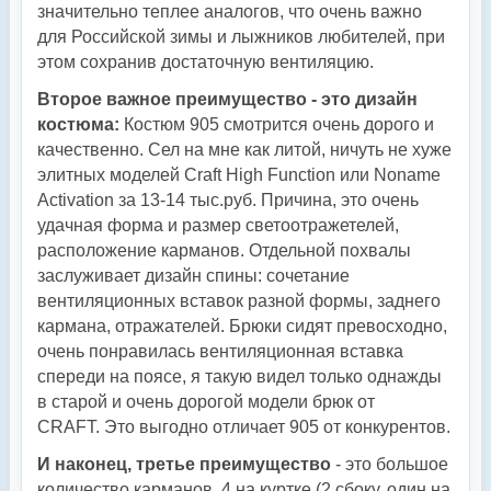
значительно теплее аналогов, что очень важно
для Российской зимы и лыжников любителей, при
этом сохранив достаточную вентиляцию.
Второе важное преимущество - это дизайн
костюма:
Костюм 905 смотрится очень дорого и
качественно. Сел на мне как литой, ничуть не хуже
элитных моделей Craft High Function или Noname
Activation за 13-14 тыс.руб. Причина, это очень
удачная форма и размер светоотражетелей,
расположение карманов. Отдельной похвалы
заслуживает дизайн спины: сочетание
вентиляционных вставок разной формы, заднего
кармана, отражателей. Брюки сидят превосходно,
очень понравилась вентиляционная вставка
спереди на поясе, я такую видел только однажды
в старой и очень дорогой модели брюк от
CRAFT. Это выгодно отличает 905 от конкурентов.
И наконец, третье преимущество
- это большое
количество карманов. 4 на куртке (2 сбоку, один на