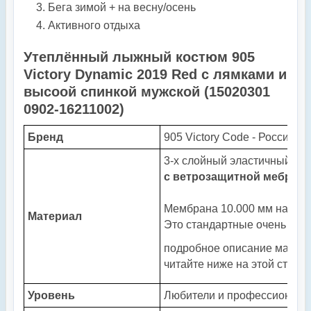
Бега зимой + на весну/осень
Активного отдыха
Утеплённый лыжный костюм 905
Victory Dynamic 2019 Red с лямками и
высоой спинкой мужской (15020301
0902-16211002)
Бренд
905 Victory Code - Россия
3-х слойный эластичный
Sof
с ветрозащитной мебран
Мембрана 10.000 мм на ветр
Материал
Это стандартные очень выс
подробное описание матер
читайте ниже на этой стран
Уровень
Любители и профессионал