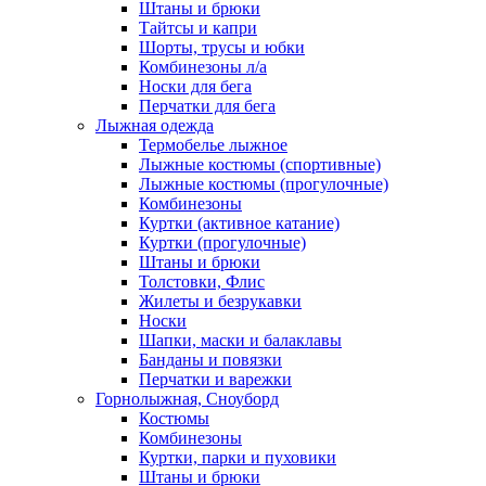
Штаны и брюки
Тайтсы и капри
Шорты, трусы и юбки
Комбинезоны л/а
Носки для бега
Перчатки для бега
Лыжная одежда
Термобелье лыжное
Лыжные костюмы (спортивные)
Лыжные костюмы (прогулочные)
Комбинезоны
Куртки (активное катание)
Куртки (прогулочные)
Штаны и брюки
Толстовки, Флис
Жилеты и безрукавки
Носки
Шапки, маски и балаклавы
Банданы и повязки
Перчатки и варежки
Горнолыжная, Сноуборд
Костюмы
Комбинезоны
Куртки, парки и пуховики
Штаны и брюки