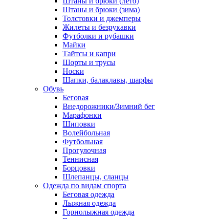
Штаны и брюки (лето)
Штаны и брюки (зима)
Толстовки и джемперы
Жилеты и безрукавки
Футболки и рубашки
Майки
Тайтсы и капри
Шорты и трусы
Носки
Шапки, балаклавы, шарфы
Обувь
Беговая
Внедорожники/Зимний бег
Марафонки
Шиповки
Волейбольная
Футбольная
Прогулочная
Теннисная
Борцовки
Шлепанцы, сланцы
Одежда по видам спорта
Беговая одежда
Лыжная одежда
Горнолыжная одежда