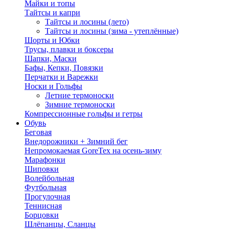
Майки и топы
Тайтсы и капри
Тайтсы и лосины (лето)
Тайтсы и лосины (зима - утеплённые)
Шорты и Юбки
Трусы, плавки и боксеры
Шапки, Маски
Бафы, Кепки, Повязки
Перчатки и Варежки
Носки и Гольфы
Летние термоноски
Зимние термоноски
Компрессионные гольфы и гетры
Обувь
Беговая
Внедорожники + Зимний бег
Непромокаемая GoreTex на осень-зиму
Марафонки
Шиповки
Волейбольная
Футбольная
Прогулочная
Теннисная
Борцовки
Шлёпанцы, Сланцы