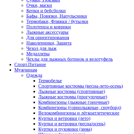
Очки, маски
Кепки и бейсболки
Бафы, Повязки, Напульсники
Термобаки, Фляжки / бутылки
Полотенца и коврики
Лыжные аксессуары
Для ориентирования
Наколенники, Защита
Чехол для лыж
Медаллеры
Чехлы для лыжных ботинок и велотуфель
Спорт.Питание
Мужчинам
Одежда
Термобелье
Спортивные костюмы (весна-лето-осень)
Лыжные костюмы (спортивные)
Лыжные костюмы (прогулочные)
Комбинезоны (лыжные гоночные)
Комбинезоны (горнолыжные, сноуборд)
Велокомбинезоны и лёгкоатлетические
Куртки и ветровки (лето)
Куртки и ветровки (весна/осень)
Куртки и пуховики (зима)