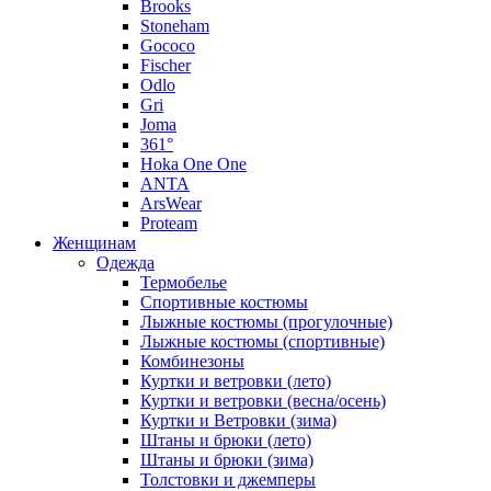
Brooks
Stoneham
Gococo
Fischer
Odlo
Gri
Joma
361°
Hoka One One
ANTA
ArsWear
Proteam
Женщинам
Одежда
Термобелье
Спортивные костюмы
Лыжные костюмы (прогулочные)
Лыжные костюмы (спортивные)
Комбинезоны
Куртки и ветровки (лето)
Куртки и ветровки (весна/осень)
Куртки и Ветровки (зима)
Штаны и брюки (лето)
Штаны и брюки (зима)
Толстовки и джемперы