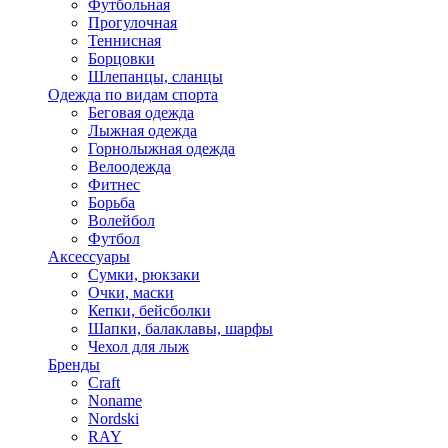
Футбольная
Прогулочная
Теннисная
Борцовки
Шлепанцы, сланцы
Одежда по видам спорта
Беговая одежда
Лыжная одежда
Горнолыжная одежда
Велоодежда
Фитнес
Борьба
Волейбол
Футбол
Аксессуары
Сумки, рюкзаки
Очки, маски
Кепки, бейсболки
Шапки, балаклавы, шарфы
Чехол для лыж
Бренды
Craft
Noname
Nordski
RAY