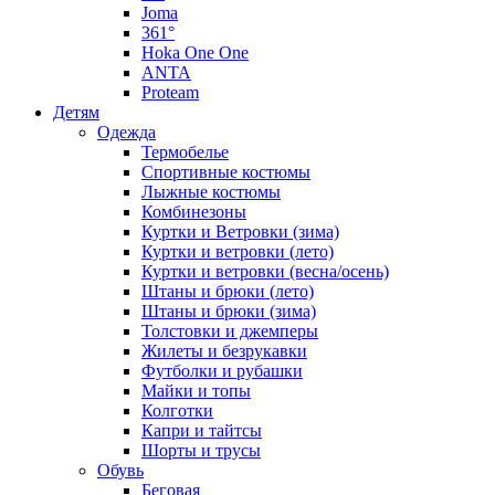
Joma
361°
Hoka One One
ANTA
Proteam
Детям
Одежда
Термобелье
Спортивные костюмы
Лыжные костюмы
Комбинезоны
Куртки и Ветровки (зима)
Куртки и ветровки (лето)
Куртки и ветровки (весна/осень)
Штаны и брюки (лето)
Штаны и брюки (зима)
Толстовки и джемперы
Жилеты и безрукавки
Футболки и рубашки
Майки и топы
Колготки
Капри и тайтсы
Шорты и трусы
Обувь
Беговая