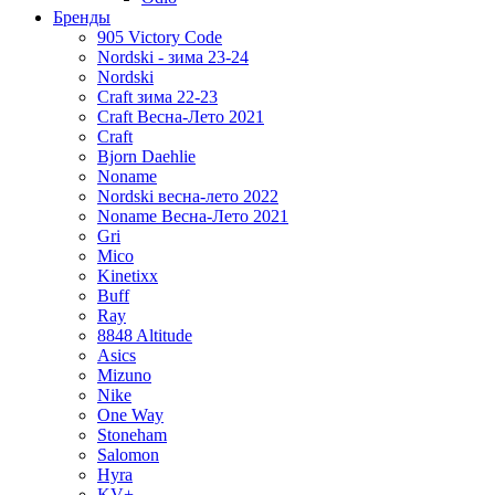
Бренды
905 Victory Code
Nordski - зима 23-24
Nordski
Craft зима 22-23
Craft Весна-Лето 2021
Craft
Bjorn Daehlie
Noname
Nordski весна-лето 2022
Noname Весна-Лето 2021
Gri
Mico
Kinetixx
Buff
Ray
8848 Altitude
Asics
Mizuno
Nike
One Way
Stoneham
Salomon
Hyra
KV+