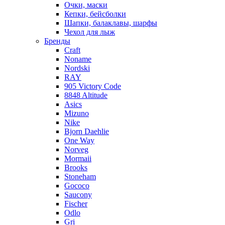
Очки, маски
Кепки, бейсболки
Шапки, балаклавы, шарфы
Чехол для лыж
Бренды
Craft
Noname
Nordski
RAY
905 Victory Code
8848 Altitude
Asics
Mizuno
Nike
Bjorn Daehlie
One Way
Norveg
Mormaii
Brooks
Stoneham
Gococo
Saucony
Fischer
Odlo
Gri