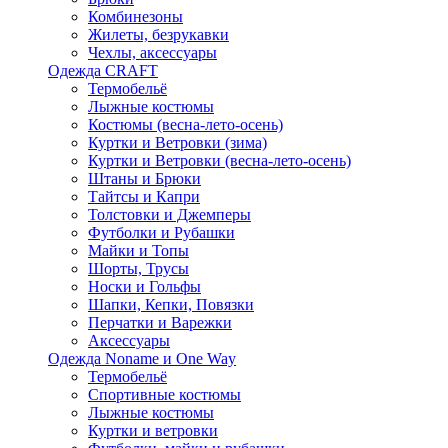
Комбинезоны
Жилеты, безрукавки
Чехлы, аксессуары
Одежда CRAFT
Термобельё
Лыжные костюмы
Костюмы (весна-лето-осень)
Куртки и Ветровки (зима)
Куртки и Ветровки (весна-лето-осень)
Штаны и Брюки
Тайтсы и Капри
Толстовки и Джемперы
Футболки и Рубашки
Майки и Топы
Шорты, Трусы
Носки и Гольфы
Шапки, Кепки, Повязки
Перчатки и Варежки
Аксессуары
Одежда Noname и One Way
Термобельё
Спортивные костюмы
Лыжные костюмы
Куртки и ветровки