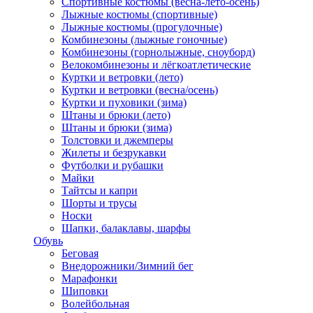
Спортивные костюмы (весна-лето-осень)
Лыжные костюмы (спортивные)
Лыжные костюмы (прогулочные)
Комбинезоны (лыжные гоночные)
Комбинезоны (горнолыжные, сноуборд)
Велокомбинезоны и лёгкоатлетические
Куртки и ветровки (лето)
Куртки и ветровки (весна/осень)
Куртки и пуховики (зима)
Штаны и брюки (лето)
Штаны и брюки (зима)
Толстовки и джемперы
Жилеты и безрукавки
Футболки и рубашки
Майки
Тайтсы и капри
Шорты и трусы
Носки
Шапки, балаклавы, шарфы
Обувь
Беговая
Внедорожники/Зимний бег
Марафонки
Шиповки
Волейбольная