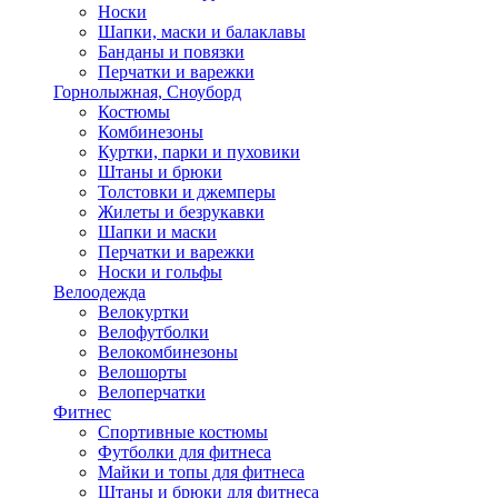
Носки
Шапки, маски и балаклавы
Банданы и повязки
Перчатки и варежки
Горнолыжная, Сноуборд
Костюмы
Комбинезоны
Куртки, парки и пуховики
Штаны и брюки
Толстовки и джемперы
Жилеты и безрукавки
Шапки и маски
Перчатки и варежки
Носки и гольфы
Велоодежда
Велокуртки
Велофутболки
Велокомбинезоны
Велошорты
Велоперчатки
Фитнес
Спортивные костюмы
Футболки для фитнеса
Майки и топы для фитнеса
Штаны и брюки для фитнеса