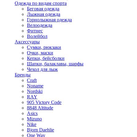
Одежда по видам спорта
Беговая одежда
Лыжная одежда
Горнолыжная одежда
Велоодежда
Фитнес
Волейбол
Аксессуары
Сумки, рюкзаки
Очки, маски
Кепки, бейсболки
Шапки, балаклавы, шарфы
Чехол для лыж
Бренды
Craft
Noname
Nordski
RAY
905 Victory Code
8848 Altitude
Asics
Mizuno
Nike
Bjorn Daehlie
One Way