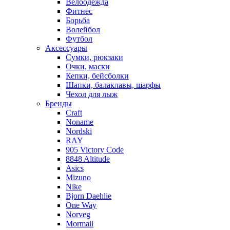
Велоодежда
Фитнес
Борьба
Волейбол
Футбол
Аксессуары
Сумки, рюкзаки
Очки, маски
Кепки, бейсболки
Шапки, балаклавы, шарфы
Чехол для лыж
Бренды
Craft
Noname
Nordski
RAY
905 Victory Code
8848 Altitude
Asics
Mizuno
Nike
Bjorn Daehlie
One Way
Norveg
Mormaii