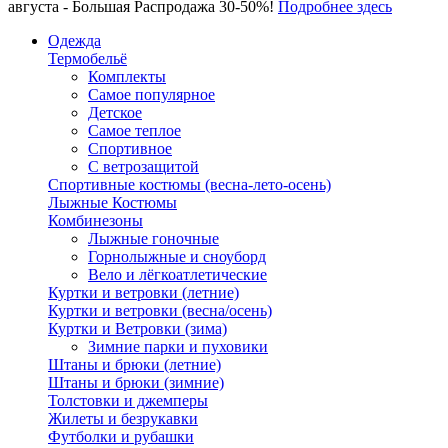
августа - Большая Распродажа 30-50%!
Подробнее здесь
Одежда
Термобельё
Комплекты
Самое популярное
Детское
Самое теплое
Спортивное
С ветрозащитой
Спортивные костюмы (весна-лето-осень)
Лыжные Костюмы
Комбинезоны
Лыжные гоночные
Горнолыжные и сноуборд
Вело и лёгкоатлетические
Куртки и ветровки (летние)
Куртки и ветровки (весна/осень)
Куртки и Ветровки (зима)
Зимние парки и пуховики
Штаны и брюки (летние)
Штаны и брюки (зимние)
Толстовки и джемперы
Жилеты и безрукавки
Футболки и рубашки