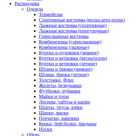
Распродажа
Одежда
Термобелье
Спортивные костюмы (весна-лето-осень)
Лыжные костюмы (спортивные)
Лыжные костюмы (прогулочные)
Горнолыжные костюмы
Комбинезоны (горнолыжные)
Комбинезоны (лыжные)
Куртки и пуховики (зимние)
Куртки и ветровки (весна/осень)
Куртки и ветровки (летние)
Штаны и брюки (зимние)
Штаны, брюки (летние)
Толстовки, Флис
Жилеты, безрукавки
Футболки, рубашки
Майки и топы
Лосины, тайтсы и капри
Шорты, трусы, юбки
Шапки, маски
Перчатки, варежки
Кепки, бейсболки, банданы
Носки
Обувь