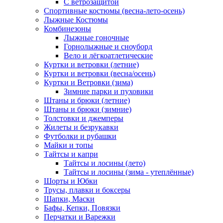
С ветрозащитой
Спортивные костюмы (весна-лето-осень)
Лыжные Костюмы
Комбинезоны
Лыжные гоночные
Горнолыжные и сноуборд
Вело и лёгкоатлетические
Куртки и ветровки (летние)
Куртки и ветровки (весна/осень)
Куртки и Ветровки (зима)
Зимние парки и пуховики
Штаны и брюки (летние)
Штаны и брюки (зимние)
Толстовки и джемперы
Жилеты и безрукавки
Футболки и рубашки
Майки и топы
Тайтсы и капри
Тайтсы и лосины (лето)
Тайтсы и лосины (зима - утеплённые)
Шорты и Юбки
Трусы, плавки и боксеры
Шапки, Маски
Бафы, Кепки, Повязки
Перчатки и Варежки