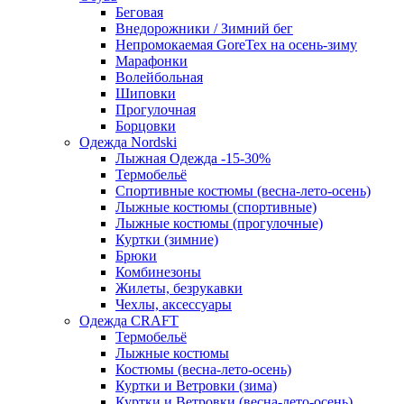
Беговая
Внедорожники / Зимний бег
Непромокаемая GoreTex на осень-зиму
Марафонки
Волейбольная
Шиповки
Прогулочная
Борцовки
Одежда Nordski
Лыжная Одежда -15-30%
Термобельё
Спортивные костюмы (весна-лето-осень)
Лыжные костюмы (спортивные)
Лыжные костюмы (прогулочные)
Куртки (зимние)
Брюки
Комбинезоны
Жилеты, безрукавки
Чехлы, аксессуары
Одежда CRAFT
Термобельё
Лыжные костюмы
Костюмы (весна-лето-осень)
Куртки и Ветровки (зима)
Куртки и Ветровки (весна-лето-осень)