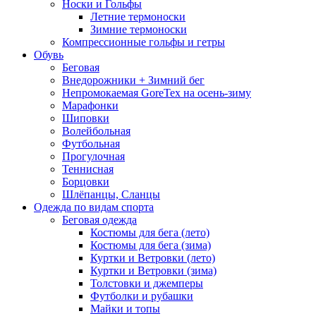
Носки и Гольфы
Летние термоноски
Зимние термоноски
Компрессионные гольфы и гетры
Обувь
Беговая
Внедорожники + Зимний бег
Непромокаемая GoreTex на осень-зиму
Марафонки
Шиповки
Волейбольная
Футбольная
Прогулочная
Теннисная
Борцовки
Шлёпанцы, Сланцы
Одежда по видам спорта
Беговая одежда
Костюмы для бега (лето)
Костюмы для бега (зима)
Куртки и Ветровки (лето)
Куртки и Ветровки (зима)
Толстовки и джемперы
Футболки и рубашки
Майки и топы