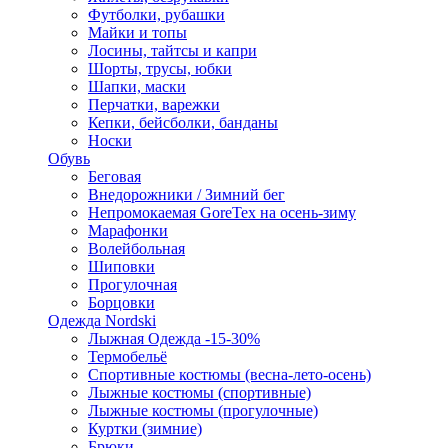
Футболки, рубашки
Майки и топы
Лосины, тайтсы и капри
Шорты, трусы, юбки
Шапки, маски
Перчатки, варежки
Кепки, бейсболки, банданы
Носки
Обувь
Беговая
Внедорожники / Зимний бег
Непромокаемая GoreTex на осень-зиму
Марафонки
Волейбольная
Шиповки
Прогулочная
Борцовки
Одежда Nordski
Лыжная Одежда -15-30%
Термобельё
Спортивные костюмы (весна-лето-осень)
Лыжные костюмы (спортивные)
Лыжные костюмы (прогулочные)
Куртки (зимние)
Брюки