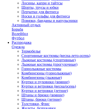
Лосины, капри и тайтсы
Шорты, трусы и юбки
Перчатки для фитнеса
Носки и гольфы для фитнеса
Повязки, банданы и напульсники
Активный отдых
Борьба
Волейбол
Футбол
Распродажа
Одежда
Термобелье
Спортивные костюмы (весна-лето-осень)
Лыжные костюмы (спортивные)
Лыжные костюмы (прогулочные)
Горнолыжные костюмы
Комбинезоны (горнолыжные)
Комбинезоны (лыжные)
Куртки и пуховики (зимние)
Куртки и ветровки (весна/осень)
Куртки и ветровки (летние)
Штаны и брюки (зимние)
Штаны, брюки (летние)
Толстовки, Флис
Жилеты, безрукавки