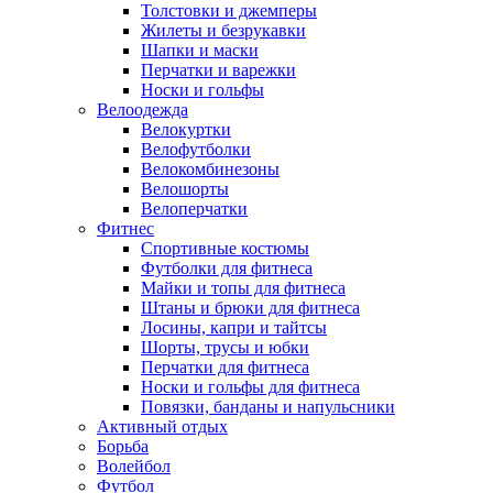
Толстовки и джемперы
Жилеты и безрукавки
Шапки и маски
Перчатки и варежки
Носки и гольфы
Велоодежда
Велокуртки
Велофутболки
Велокомбинезоны
Велошорты
Велоперчатки
Фитнес
Спортивные костюмы
Футболки для фитнеса
Майки и топы для фитнеса
Штаны и брюки для фитнеса
Лосины, капри и тайтсы
Шорты, трусы и юбки
Перчатки для фитнеса
Носки и гольфы для фитнеса
Повязки, банданы и напульсники
Активный отдых
Борьба
Волейбол
Футбол