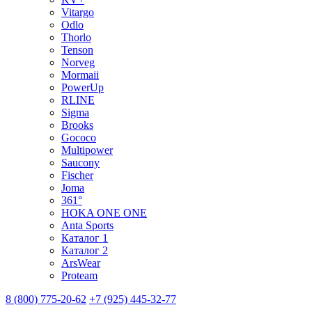
Vitargo
Odlo
Thorlo
Tenson
Norveg
Mormaii
PowerUp
RLINE
Sigma
Brooks
Gococo
Multipower
Saucony
Fischer
Joma
361°
HOKA ONE ONE
Anta Sports
Каталог 1
Каталог 2
ArsWear
Proteam
8 (800) 775-20-62
+7 (925) 445-32-77