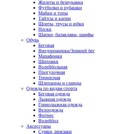
Жилеты и безрукавки
Футболки и рубашки
Майки и топы
Тайтсы и капри
Шорты, трусы и юбки
Носки
Шапки, балаклавы, шарфы
Обувь
Беговая
Внедорожники/Зимний бег
Марафонки
Шиповки
Волейбольная
Прогулочная
Теннисная
Шлепанцы и сланцы
Одежда по видам спорта
Беговая одежда
Лыжная одежда
Горнолыжная одежда
Велоодежда
Фитнес
Волейбол
Аксессуары
Сумки, рюкзаки