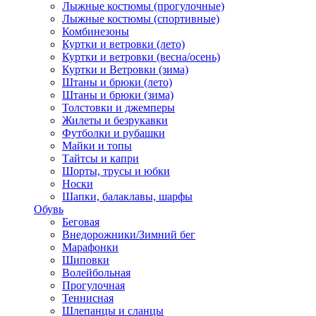
Лыжные костюмы (прогулочные)
Лыжные костюмы (спортивные)
Комбинезоны
Куртки и ветровки (лето)
Куртки и ветровки (весна/осень)
Куртки и Ветровки (зима)
Штаны и брюки (лето)
Штаны и брюки (зима)
Толстовки и джемперы
Жилеты и безрукавки
Футболки и рубашки
Майки и топы
Тайтсы и капри
Шорты, трусы и юбки
Носки
Шапки, балаклавы, шарфы
Обувь
Беговая
Внедорожники/Зимний бег
Марафонки
Шиповки
Волейбольная
Прогулочная
Теннисная
Шлепанцы и сланцы