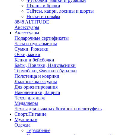
Футболки, майки и рубашки
Штаны и брюки
Тайтсы, капри, лосины и шорты
Носки и гольфы
8848 ALTITUDE
Аксессуары
Аксессуары
Подарочные сертификаты
Часы и пульсометры
Сумки, Рюкзаки
Очки, маски
Кепки и бейсболки
Бафы, Повязки, Напульсники
Термобаки, Фляжки / бутылки
Полотенца и коврики
Лыжные аксессуары
Для ориентирования
Наколенники, Защита
Чехол для лыж
Медаллеры
Чехлы для лыжных ботинок и велотуфель
Спорт.Питание
Мужчинам
Одежда
Термобелье