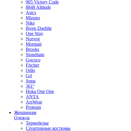
905 Victory Code
8848 Altitude
Asics
Mizuno
Nike
Bjorn Daehlie
One Way
Norveg
Mormaii
Brooks
Stoneham
Gococo
Fischer
Odlo
Gri
Joma
361°
Hoka One One
ANTA
ArsWear
Proteam
Женщинам
Одежда
Термобелье
Спортивные костюмы