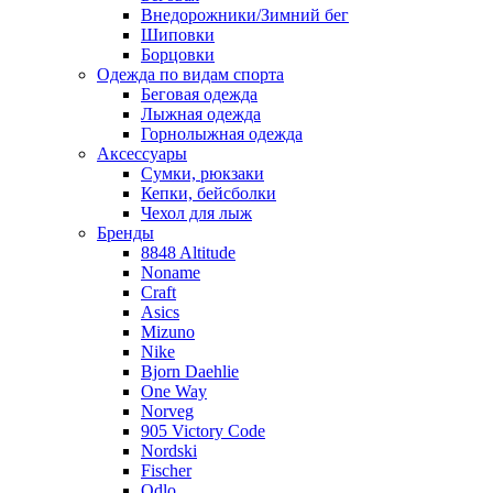
Внедорожники/Зимний бег
Шиповки
Борцовки
Одежда по видам спорта
Беговая одежда
Лыжная одежда
Горнолыжная одежда
Аксессуары
Сумки, рюкзаки
Кепки, бейсболки
Чехол для лыж
Бренды
8848 Altitude
Noname
Craft
Asics
Mizuno
Nike
Bjorn Daehlie
One Way
Norveg
905 Victory Code
Nordski
Fischer
Odlo