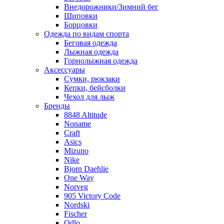
Внедорожники/Зимний бег
Шиповки
Борцовки
Одежда по видам спорта
Беговая одежда
Лыжная одежда
Горнолыжная одежда
Аксессуары
Сумки, рюкзаки
Кепки, бейсболки
Чехол для лыж
Бренды
8848 Altitude
Noname
Craft
Asics
Mizuno
Nike
Bjorn Daehlie
One Way
Norveg
905 Victory Code
Nordski
Fischer
Odlo