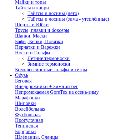
Майки и топы
Тайтсы и капри
Тайтсы и лосины (лето)
Тайтсы и лосины (зима - утеплённые)
Шорты и Юбки
Трусы, плавки и боксеры
Шапки, Маски
Бафы, Кепки, Повязки
Перчатки и Варежки
Носки и Гольфы
Летние термоноски
Зимние термоноски
Компрессионные гольфы и гетры
Обувь
Беговая
Внедорожники + Зимний бег
Непромокаемая GoreTex на осень-зиму
Марафонки
Шиповки
Волейбольная
Футбольная
Прогулочная
Теннисная
Борцовки
Шлёпанцы, Сланцы