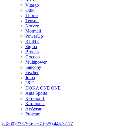
Vitargo
Odlo
Thorlo
Tenson
Norveg
Mormaii
PowerUp
RLINE
Sigma
Brooks
Gococo
Multipower
Saucony
Fischer
Joma
361°
HOKA ONE ONE
Anta Sports
Каталог 1
Каталог 2
ArsWear
Proteam
8 (800) 775-20-62
+7 (925) 445-32-77