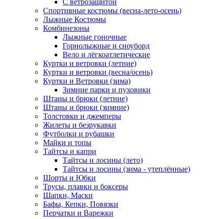
С ветрозащитой
Спортивные костюмы (весна-лето-осень)
Лыжные Костюмы
Комбинезоны
Лыжные гоночные
Горнолыжные и сноуборд
Вело и лёгкоатлетические
Куртки и ветровки (летние)
Куртки и ветровки (весна/осень)
Куртки и Ветровки (зима)
Зимние парки и пуховики
Штаны и брюки (летние)
Штаны и брюки (зимние)
Толстовки и джемперы
Жилеты и безрукавки
Футболки и рубашки
Майки и топы
Тайтсы и капри
Тайтсы и лосины (лето)
Тайтсы и лосины (зима - утеплённые)
Шорты и Юбки
Трусы, плавки и боксеры
Шапки, Маски
Бафы, Кепки, Повязки
Перчатки и Варежки