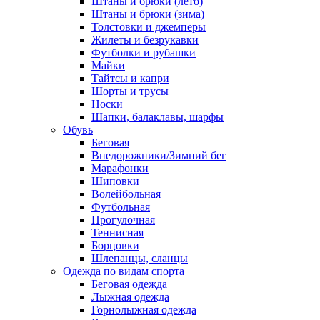
Штаны и брюки (лето)
Штаны и брюки (зима)
Толстовки и джемперы
Жилеты и безрукавки
Футболки и рубашки
Майки
Тайтсы и капри
Шорты и трусы
Носки
Шапки, балаклавы, шарфы
Обувь
Беговая
Внедорожники/Зимний бег
Марафонки
Шиповки
Волейбольная
Футбольная
Прогулочная
Теннисная
Борцовки
Шлепанцы, сланцы
Одежда по видам спорта
Беговая одежда
Лыжная одежда
Горнолыжная одежда