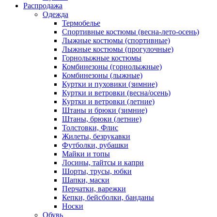
Распродажа
Одежда
Термобелье
Спортивные костюмы (весна-лето-осень)
Лыжные костюмы (спортивные)
Лыжные костюмы (прогулочные)
Горнолыжные костюмы
Комбинезоны (горнолыжные)
Комбинезоны (лыжные)
Куртки и пуховики (зимние)
Куртки и ветровки (весна/осень)
Куртки и ветровки (летние)
Штаны и брюки (зимние)
Штаны, брюки (летние)
Толстовки, Флис
Жилеты, безрукавки
Футболки, рубашки
Майки и топы
Лосины, тайтсы и капри
Шорты, трусы, юбки
Шапки, маски
Перчатки, варежки
Кепки, бейсболки, банданы
Носки
Обувь