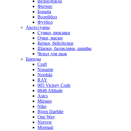
Велоодежда
Фитнес
Борьба
Волейбол
Футбол
Аксессуары
Сумки, рюкзаки
Очки, маски
Кепки, бейсболки
Шапки, балаклавы, шарфы
Чехол для лыж
Бренды
Craft
Noname
Nordski
RAY
905 Victory Code
8848 Altitude
Asics
Mizuno
Nike
Bjorn Daehlie
One Way
Norveg
Mormaii