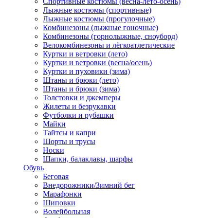
Спортивные костюмы (весна-лето-осень)
Лыжные костюмы (спортивные)
Лыжные костюмы (прогулочные)
Комбинезоны (лыжные гоночные)
Комбинезоны (горнолыжные, сноуборд)
Велокомбинезоны и лёгкоатлетические
Куртки и ветровки (лето)
Куртки и ветровки (весна/осень)
Куртки и пуховики (зима)
Штаны и брюки (лето)
Штаны и брюки (зима)
Толстовки и джемперы
Жилеты и безрукавки
Футболки и рубашки
Майки
Тайтсы и капри
Шорты и трусы
Носки
Шапки, балаклавы, шарфы
Обувь
Беговая
Внедорожники/Зимний бег
Марафонки
Шиповки
Волейбольная