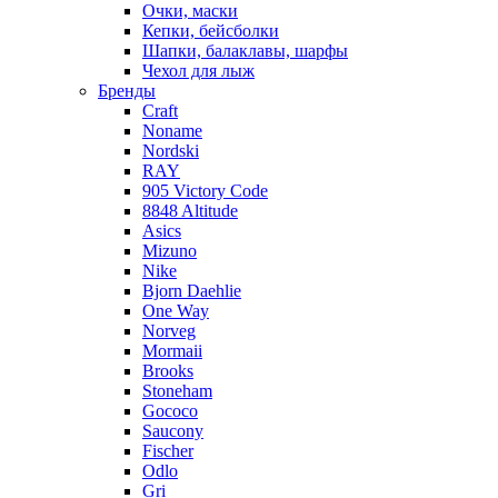
Очки, маски
Кепки, бейсболки
Шапки, балаклавы, шарфы
Чехол для лыж
Бренды
Craft
Noname
Nordski
RAY
905 Victory Code
8848 Altitude
Asics
Mizuno
Nike
Bjorn Daehlie
One Way
Norveg
Mormaii
Brooks
Stoneham
Gococo
Saucony
Fischer
Odlo
Gri