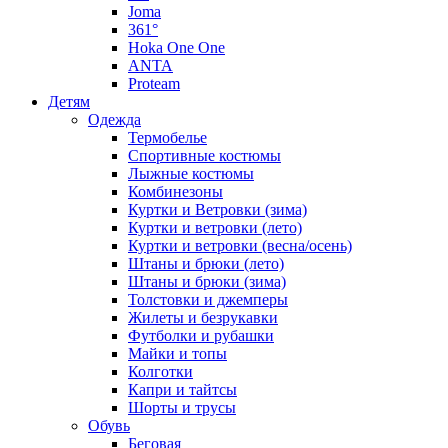
Joma
361°
Hoka One One
ANTA
Proteam
Детям
Одежда
Термобелье
Спортивные костюмы
Лыжные костюмы
Комбинезоны
Куртки и Ветровки (зима)
Куртки и ветровки (лето)
Куртки и ветровки (весна/осень)
Штаны и брюки (лето)
Штаны и брюки (зима)
Толстовки и джемперы
Жилеты и безрукавки
Футболки и рубашки
Майки и топы
Колготки
Капри и тайтсы
Шорты и трусы
Обувь
Беговая