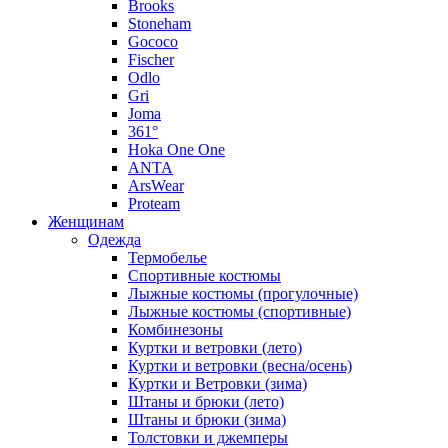
Brooks
Stoneham
Gococo
Fischer
Odlo
Gri
Joma
361°
Hoka One One
ANTA
ArsWear
Proteam
Женщинам
Одежда
Термобелье
Спортивные костюмы
Лыжные костюмы (прогулочные)
Лыжные костюмы (спортивные)
Комбинезоны
Куртки и ветровки (лето)
Куртки и ветровки (весна/осень)
Куртки и Ветровки (зима)
Штаны и брюки (лето)
Штаны и брюки (зима)
Толстовки и джемперы