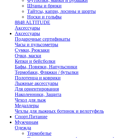
Футболки, майки и рубашки
Штаны и брюки
Тайтсы, капри, лосины и шорты
Носки и гольфы
8848 ALTITUDE
Аксессуары
Аксессуары
Подарочные сертификаты
Часы и пульсометры
Сумки, Рюкзаки
Очки, маски
Кепки и бейсболки
Бафы, Повязки, Напульсники
Термобаки, Фляжки / бутылки
Полотенца и коврики
Лыжные аксессуары
Для ориентирования
Наколенники, Защита
Чехол для лыж
Медаллеры
Чехлы для лыжных ботинок и велотуфель
Спорт.Питание
Мужчинам
Одежда
Термобелье