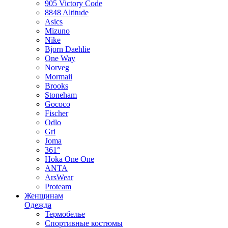
905 Victory Code
8848 Altitude
Asics
Mizuno
Nike
Bjorn Daehlie
One Way
Norveg
Mormaii
Brooks
Stoneham
Gococo
Fischer
Odlo
Gri
Joma
361°
Hoka One One
ANTA
ArsWear
Proteam
Женщинам
Одежда
Термобелье
Спортивные костюмы