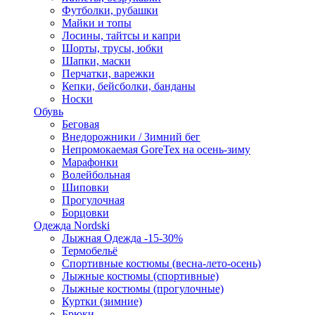
Футболки, рубашки
Майки и топы
Лосины, тайтсы и капри
Шорты, трусы, юбки
Шапки, маски
Перчатки, варежки
Кепки, бейсболки, банданы
Носки
Обувь
Беговая
Внедорожники / Зимний бег
Непромокаемая GoreTex на осень-зиму
Марафонки
Волейбольная
Шиповки
Прогулочная
Борцовки
Одежда Nordski
Лыжная Одежда -15-30%
Термобельё
Спортивные костюмы (весна-лето-осень)
Лыжные костюмы (спортивные)
Лыжные костюмы (прогулочные)
Куртки (зимние)
Брюки