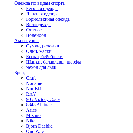
Одежда по видам спорта
Беговая одежда
Лыжная одежда
Горнолыжная одежда
Велоодежда
Фитнес
Волейбол
Аксессуары
Сумки, рюкзаки
Очки, маски
Кепки, бейсболки
Шапки, балаклавы, шарфы
Чехол для лыж
Бренды
Craft
Noname
Nordski
RAY
905 Victory Code
8848 Altitude
Asics
Mizuno
Nike
Bjorn Daehlie
One Way