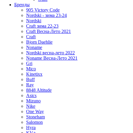
Бренды
905 Victory Code
Nordski - зима 23-24
Nordski
Craft зима 22-23
Craft Весна-Лето 2021
Craft
Bjorn Daehlie
Noname
Nordski весна-лето 2022
Noname Весна-Лето 2021
Gri
Mico
Kinetixx
Buff
Ray
8848 Altitude
Asics
Mizuno
Nike
One Way
Stoneham
Salomon
Hyra
KV+