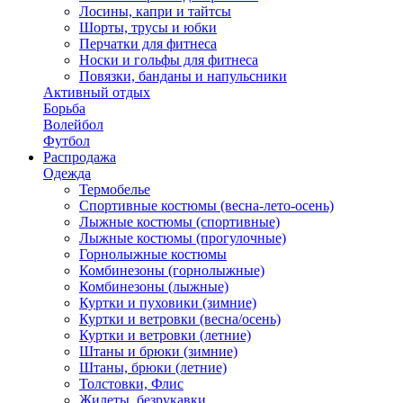
Лосины, капри и тайтсы
Шорты, трусы и юбки
Перчатки для фитнеса
Носки и гольфы для фитнеса
Повязки, банданы и напульсники
Активный отдых
Борьба
Волейбол
Футбол
Распродажа
Одежда
Термобелье
Спортивные костюмы (весна-лето-осень)
Лыжные костюмы (спортивные)
Лыжные костюмы (прогулочные)
Горнолыжные костюмы
Комбинезоны (горнолыжные)
Комбинезоны (лыжные)
Куртки и пуховики (зимние)
Куртки и ветровки (весна/осень)
Куртки и ветровки (летние)
Штаны и брюки (зимние)
Штаны, брюки (летние)
Толстовки, Флис
Жилеты, безрукавки