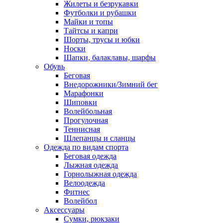
Жилеты и безрукавки
Футболки и рубашки
Майки и топы
Тайтсы и капри
Шорты, трусы и юбки
Носки
Шапки, балаклавы, шарфы
Обувь
Беговая
Внедорожники/Зимний бег
Марафонки
Шиповки
Волейбольная
Прогулочная
Теннисная
Шлепанцы и сланцы
Одежда по видам спорта
Беговая одежда
Лыжная одежда
Горнолыжная одежда
Велоодежда
Фитнес
Волейбол
Аксессуары
Сумки, рюкзаки