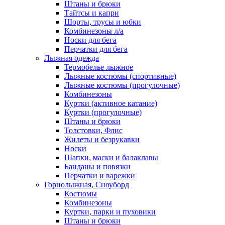
Штаны и брюки
Тайтсы и капри
Шорты, трусы и юбки
Комбинезоны л/а
Носки для бега
Перчатки для бега
Лыжная одежда
Термобелье лыжное
Лыжные костюмы (спортивные)
Лыжные костюмы (прогулочные)
Комбинезоны
Куртки (активное катание)
Куртки (прогулочные)
Штаны и брюки
Толстовки, Флис
Жилеты и безрукавки
Носки
Шапки, маски и балаклавы
Банданы и повязки
Перчатки и варежки
Горнолыжная, Сноуборд
Костюмы
Комбинезоны
Куртки, парки и пуховики
Штаны и брюки