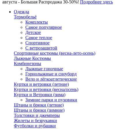
августа - Большая Распродажа 30-50%!
Подробнее здесь
Одежда
Термобельё
Комплекты
Самое популярное
Детское
Самое теплое
Спортивное
С ветрозащитой
Спортивные костюмы (весна-лето-осень)
Лыжные Костюмы
Комбинезоны
Лыжные гоночные
Горнолыжные и сноуборд
Вело и лёгкоатлетические
Куртки и ветровки (летние)
Куртки и ветровки (весна/осень)
Куртки и Ветровки (зима)
Зимние парки и пуховики
Штаны и брюки (летние)
Штаны и брюки (зимние)
Толстовки и джемперы
Жилеты и безрукавки
Футболки и рубашки