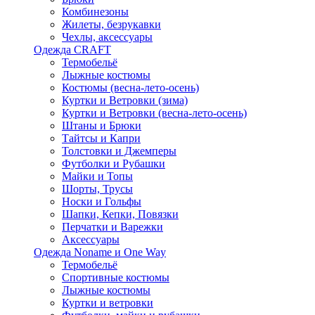
Комбинезоны
Жилеты, безрукавки
Чехлы, аксессуары
Одежда CRAFT
Термобельё
Лыжные костюмы
Костюмы (весна-лето-осень)
Куртки и Ветровки (зима)
Куртки и Ветровки (весна-лето-осень)
Штаны и Брюки
Тайтсы и Капри
Толстовки и Джемперы
Футболки и Рубашки
Майки и Топы
Шорты, Трусы
Носки и Гольфы
Шапки, Кепки, Повязки
Перчатки и Варежки
Аксессуары
Одежда Noname и One Way
Термобельё
Спортивные костюмы
Лыжные костюмы
Куртки и ветровки