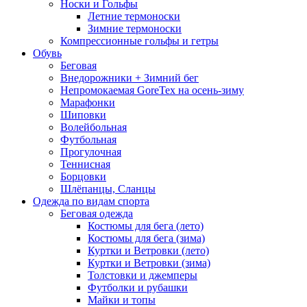
Носки и Гольфы
Летние термоноски
Зимние термоноски
Компрессионные гольфы и гетры
Обувь
Беговая
Внедорожники + Зимний бег
Непромокаемая GoreTex на осень-зиму
Марафонки
Шиповки
Волейбольная
Футбольная
Прогулочная
Теннисная
Борцовки
Шлёпанцы, Сланцы
Одежда по видам спорта
Беговая одежда
Костюмы для бега (лето)
Костюмы для бега (зима)
Куртки и Ветровки (лето)
Куртки и Ветровки (зима)
Толстовки и джемперы
Футболки и рубашки
Майки и топы