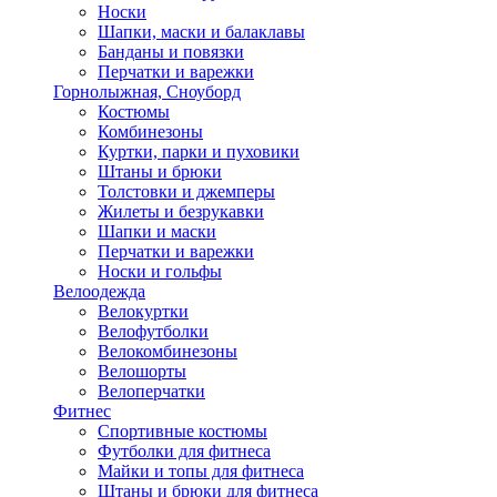
Носки
Шапки, маски и балаклавы
Банданы и повязки
Перчатки и варежки
Горнолыжная, Сноуборд
Костюмы
Комбинезоны
Куртки, парки и пуховики
Штаны и брюки
Толстовки и джемперы
Жилеты и безрукавки
Шапки и маски
Перчатки и варежки
Носки и гольфы
Велоодежда
Велокуртки
Велофутболки
Велокомбинезоны
Велошорты
Велоперчатки
Фитнес
Спортивные костюмы
Футболки для фитнеса
Майки и топы для фитнеса
Штаны и брюки для фитнеса