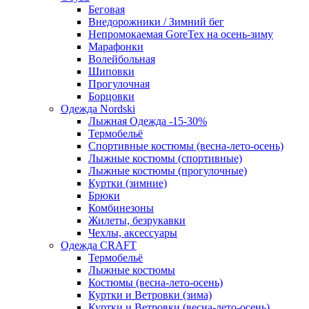
Беговая
Внедорожники / Зимний бег
Непромокаемая GoreTex на осень-зиму
Марафонки
Волейбольная
Шиповки
Прогулочная
Борцовки
Одежда Nordski
Лыжная Одежда -15-30%
Термобельё
Спортивные костюмы (весна-лето-осень)
Лыжные костюмы (спортивные)
Лыжные костюмы (прогулочные)
Куртки (зимние)
Брюки
Комбинезоны
Жилеты, безрукавки
Чехлы, аксессуары
Одежда CRAFT
Термобельё
Лыжные костюмы
Костюмы (весна-лето-осень)
Куртки и Ветровки (зима)
Куртки и Ветровки (весна-лето-осень)