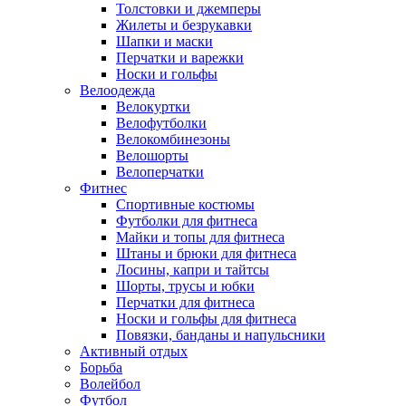
Толстовки и джемперы
Жилеты и безрукавки
Шапки и маски
Перчатки и варежки
Носки и гольфы
Велоодежда
Велокуртки
Велофутболки
Велокомбинезоны
Велошорты
Велоперчатки
Фитнес
Спортивные костюмы
Футболки для фитнеса
Майки и топы для фитнеса
Штаны и брюки для фитнеса
Лосины, капри и тайтсы
Шорты, трусы и юбки
Перчатки для фитнеса
Носки и гольфы для фитнеса
Повязки, банданы и напульсники
Активный отдых
Борьба
Волейбол
Футбол