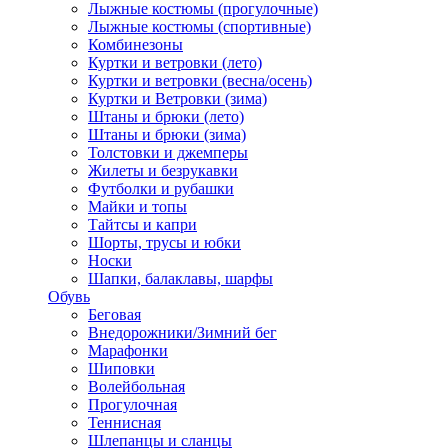
Лыжные костюмы (прогулочные)
Лыжные костюмы (спортивные)
Комбинезоны
Куртки и ветровки (лето)
Куртки и ветровки (весна/осень)
Куртки и Ветровки (зима)
Штаны и брюки (лето)
Штаны и брюки (зима)
Толстовки и джемперы
Жилеты и безрукавки
Футболки и рубашки
Майки и топы
Тайтсы и капри
Шорты, трусы и юбки
Носки
Шапки, балаклавы, шарфы
Обувь
Беговая
Внедорожники/Зимний бег
Марафонки
Шиповки
Волейбольная
Прогулочная
Теннисная
Шлепанцы и сланцы