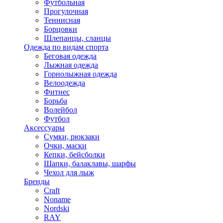
Футбольная
Прогулочная
Теннисная
Борцовки
Шлепанцы, сланцы
Одежда по видам спорта
Беговая одежда
Лыжная одежда
Горнолыжная одежда
Велоодежда
Фитнес
Борьба
Волейбол
Футбол
Аксессуары
Сумки, рюкзаки
Очки, маски
Кепки, бейсболки
Шапки, балаклавы, шарфы
Чехол для лыж
Бренды
Craft
Noname
Nordski
RAY