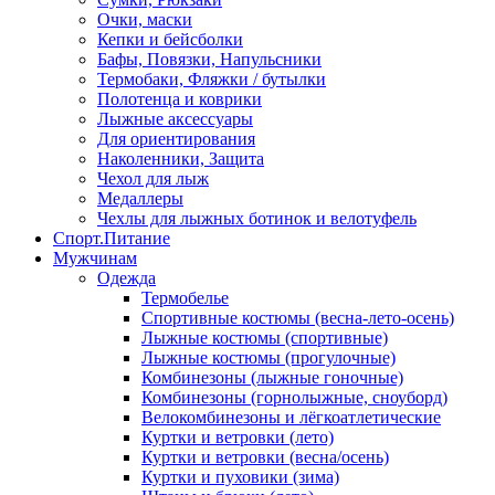
Очки, маски
Кепки и бейсболки
Бафы, Повязки, Напульсники
Термобаки, Фляжки / бутылки
Полотенца и коврики
Лыжные аксессуары
Для ориентирования
Наколенники, Защита
Чехол для лыж
Медаллеры
Чехлы для лыжных ботинок и велотуфель
Спорт.Питание
Мужчинам
Одежда
Термобелье
Спортивные костюмы (весна-лето-осень)
Лыжные костюмы (спортивные)
Лыжные костюмы (прогулочные)
Комбинезоны (лыжные гоночные)
Комбинезоны (горнолыжные, сноуборд)
Велокомбинезоны и лёгкоатлетические
Куртки и ветровки (лето)
Куртки и ветровки (весна/осень)
Куртки и пуховики (зима)