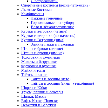
С ветрозащитой
Спортивные костюмы (весна-лето-осень)
Лыжные Костюмы
Комбинезоны
Лыжные гоночные
Горнолыжные и сноуборд
Вело и лёгкоатлетические
Куртки и ветровки (летние)
Куртки и ветровки (весна/осень)
Куртки и Ветровки (зима)
Зимние парки и пуховики
Штаны и брюки (летние)
Штаны и брюки (зимние)
Толстовки и джемперы
Жилеты и безрукавки
Футболки и рубашки
Майки и топы
Тайтсы и капри
Тайтсы и лосины (лето)
Тайтсы и лосины (зима - утеплённые)
Шорты и Юбки
Трусы, плавки и боксеры
Шапки, Маски
Бафы, Кепки, Повязки
Перчатки и Варежки