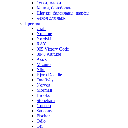
Очки, маски
Кепки, бейсболки
Шапки, балаклавы, шарфы
Чехол для лыж
Бренды
Craft
Noname
Nordski
RAY
905 Victory Code
8848 Altitude
Asics
Mizuno
Nike
Bjorn Daehlie
One Way
Norveg
Mormaii
Brooks
Stoneham
Gococo
Saucony
Fischer
Odlo
Gri