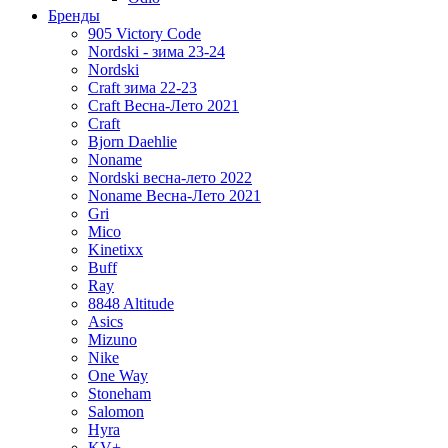
Бренды
905 Victory Code
Nordski - зима 23-24
Nordski
Craft зима 22-23
Craft Весна-Лето 2021
Craft
Bjorn Daehlie
Noname
Nordski весна-лето 2022
Noname Весна-Лето 2021
Gri
Mico
Kinetixx
Buff
Ray
8848 Altitude
Asics
Mizuno
Nike
One Way
Stoneham
Salomon
Hyra
KV+