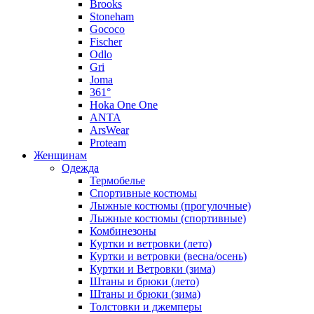
Brooks
Stoneham
Gococo
Fischer
Odlo
Gri
Joma
361°
Hoka One One
ANTA
ArsWear
Proteam
Женщинам
Одежда
Термобелье
Спортивные костюмы
Лыжные костюмы (прогулочные)
Лыжные костюмы (спортивные)
Комбинезоны
Куртки и ветровки (лето)
Куртки и ветровки (весна/осень)
Куртки и Ветровки (зима)
Штаны и брюки (лето)
Штаны и брюки (зима)
Толстовки и джемперы