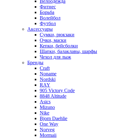
Велоодежда
Фитнес
Борьба
Волейбол
Футбол
Аксессуары
Сумки, рюкзаки
Очки, маски
Кепки, бейсболки
Шапки, балаклавы, шарфы
Чехол для лыж
Бренды
Craft
Noname
Nordski
RAY
905 Victory Code
8848 Altitude
Asics
Mizuno
Nike
Bjorn Daehlie
One Way
Norveg
Mormaii