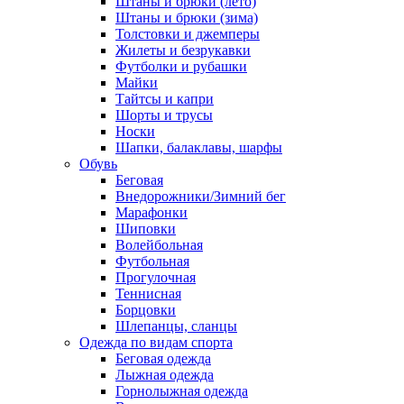
Штаны и брюки (лето)
Штаны и брюки (зима)
Толстовки и джемперы
Жилеты и безрукавки
Футболки и рубашки
Майки
Тайтсы и капри
Шорты и трусы
Носки
Шапки, балаклавы, шарфы
Обувь
Беговая
Внедорожники/Зимний бег
Марафонки
Шиповки
Волейбольная
Футбольная
Прогулочная
Теннисная
Борцовки
Шлепанцы, сланцы
Одежда по видам спорта
Беговая одежда
Лыжная одежда
Горнолыжная одежда