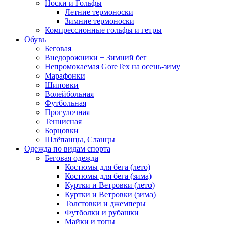
Носки и Гольфы
Летние термоноски
Зимние термоноски
Компрессионные гольфы и гетры
Обувь
Беговая
Внедорожники + Зимний бег
Непромокаемая GoreTex на осень-зиму
Марафонки
Шиповки
Волейбольная
Футбольная
Прогулочная
Теннисная
Борцовки
Шлёпанцы, Сланцы
Одежда по видам спорта
Беговая одежда
Костюмы для бега (лето)
Костюмы для бега (зима)
Куртки и Ветровки (лето)
Куртки и Ветровки (зима)
Толстовки и джемперы
Футболки и рубашки
Майки и топы