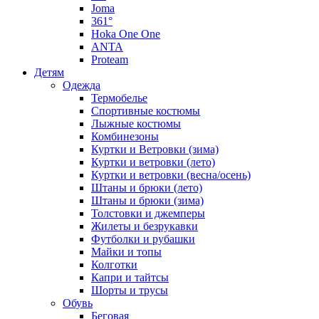
Joma
361°
Hoka One One
ANTA
Proteam
Детям
Одежда
Термобелье
Спортивные костюмы
Лыжные костюмы
Комбинезоны
Куртки и Ветровки (зима)
Куртки и ветровки (лето)
Куртки и ветровки (весна/осень)
Штаны и брюки (лето)
Штаны и брюки (зима)
Толстовки и джемперы
Жилеты и безрукавки
Футболки и рубашки
Майки и топы
Колготки
Капри и тайтсы
Шорты и трусы
Обувь
Беговая