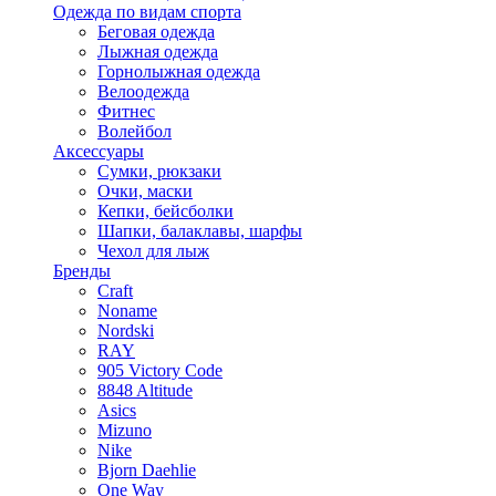
Одежда по видам спорта
Беговая одежда
Лыжная одежда
Горнолыжная одежда
Велоодежда
Фитнес
Волейбол
Аксессуары
Сумки, рюкзаки
Очки, маски
Кепки, бейсболки
Шапки, балаклавы, шарфы
Чехол для лыж
Бренды
Craft
Noname
Nordski
RAY
905 Victory Code
8848 Altitude
Asics
Mizuno
Nike
Bjorn Daehlie
One Way