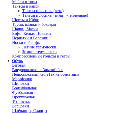
Майки и топы
Тайтсы и капри
Тайтсы и лосины (лето)
Тайтсы и лосины (зима - утеплённые)
Шорты и Юбки
Трусы, плавки и боксеры
Шапки, Маски
Бафы, Кепки, Повязки
Перчатки и Варежки
Носки и Гольфы
Летние термоноски
Зимние термоноски
Компрессионные гольфы и гетры
Обувь
Беговая
Внедорожники + Зимний бег
Непромокаемая GoreTex на осень-зиму
Марафонки
Шиповки
Волейбольная
Футбольная
Прогулочная
Теннисная
Борцовки
Шлёпанцы, Сланцы