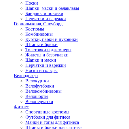
Носки
Шапки, маски и балаклавы
Банданы и повязки
Перчатки и варежки
Горнолыжная, Сноуборд
Костюмы
Комбинезоны
Куртки, парки и пуховики
Штаны и брюки
Толстовки и джемперы
Жилеты и безрукавки
Шапки и маски
Перчатки и варежки
Носки и гольфы
Велоодежда
Велокуртки
Велофутболки
Велокомбинезоны
Велошорты
Велоперчатки
Фитнес
Спортивные костюмы
Футболки для фитнеса
Майки и топы для фитнеса
Штаны и брюки для фитнеса