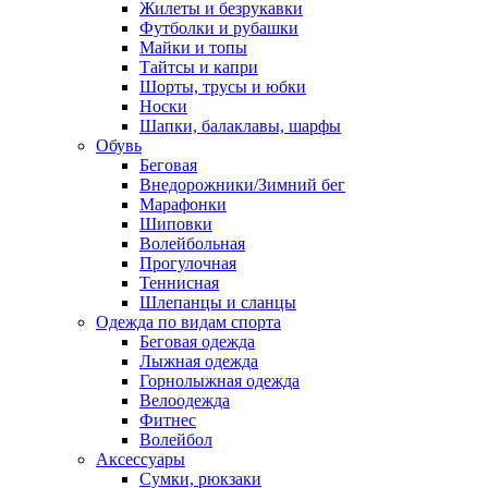
Жилеты и безрукавки
Футболки и рубашки
Майки и топы
Тайтсы и капри
Шорты, трусы и юбки
Носки
Шапки, балаклавы, шарфы
Обувь
Беговая
Внедорожники/Зимний бег
Марафонки
Шиповки
Волейбольная
Прогулочная
Теннисная
Шлепанцы и сланцы
Одежда по видам спорта
Беговая одежда
Лыжная одежда
Горнолыжная одежда
Велоодежда
Фитнес
Волейбол
Аксессуары
Сумки, рюкзаки