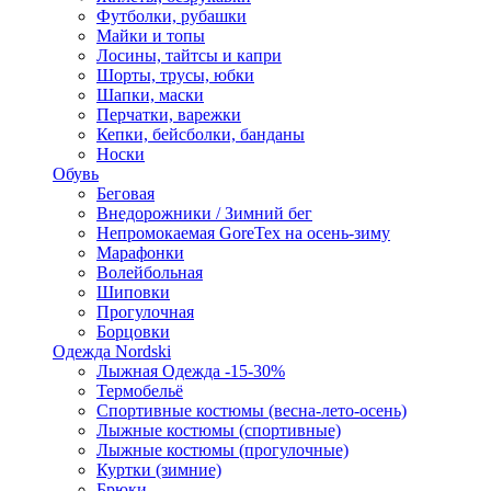
Футболки, рубашки
Майки и топы
Лосины, тайтсы и капри
Шорты, трусы, юбки
Шапки, маски
Перчатки, варежки
Кепки, бейсболки, банданы
Носки
Обувь
Беговая
Внедорожники / Зимний бег
Непромокаемая GoreTex на осень-зиму
Марафонки
Волейбольная
Шиповки
Прогулочная
Борцовки
Одежда Nordski
Лыжная Одежда -15-30%
Термобельё
Спортивные костюмы (весна-лето-осень)
Лыжные костюмы (спортивные)
Лыжные костюмы (прогулочные)
Куртки (зимние)
Брюки