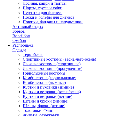
Лосины, капри и тайтсы
Шорты, трусы и юбки
Перчатки для фитнеса
Носки и гольфы для фитнеса
Повязки, банданы и напульсники
Активный отдых
Борьба
Волейбол
Футбол
Распродажа
Одежда
Термобелье
Спортивные костюмы (весна-лето-осень)
Лыжные костюмы (спортивные)
Лыжные костюмы (прогулочные)
Горнолыжные костюмы
Комбинезоны (горнолыжные)
Комбинезоны (лыжные)
Куртки и пуховики (зимние)
Куртки и ветровки (весна/осень)
Куртки и ветровки (летние)
Штаны и брюки (зимние)
Штаны, брюки (летние)
Толстовки, Флис
Жилеты, безрукавки