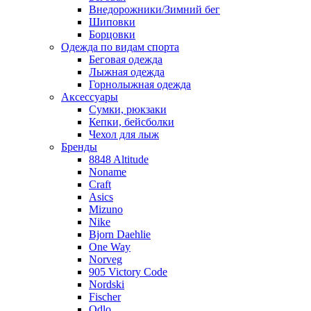
Внедорожники/Зимний бег
Шиповки
Борцовки
Одежда по видам спорта
Беговая одежда
Лыжная одежда
Горнолыжная одежда
Аксессуары
Сумки, рюкзаки
Кепки, бейсболки
Чехол для лыж
Бренды
8848 Altitude
Noname
Craft
Asics
Mizuno
Nike
Bjorn Daehlie
One Way
Norveg
905 Victory Code
Nordski
Fischer
Odlo