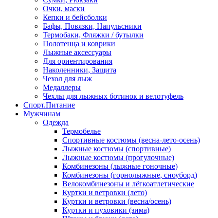
Очки, маски
Кепки и бейсболки
Бафы, Повязки, Напульсники
Термобаки, Фляжки / бутылки
Полотенца и коврики
Лыжные аксессуары
Для ориентирования
Наколенники, Защита
Чехол для лыж
Медаллеры
Чехлы для лыжных ботинок и велотуфель
Спорт.Питание
Мужчинам
Одежда
Термобелье
Спортивные костюмы (весна-лето-осень)
Лыжные костюмы (спортивные)
Лыжные костюмы (прогулочные)
Комбинезоны (лыжные гоночные)
Комбинезоны (горнолыжные, сноуборд)
Велокомбинезоны и лёгкоатлетические
Куртки и ветровки (лето)
Куртки и ветровки (весна/осень)
Куртки и пуховики (зима)