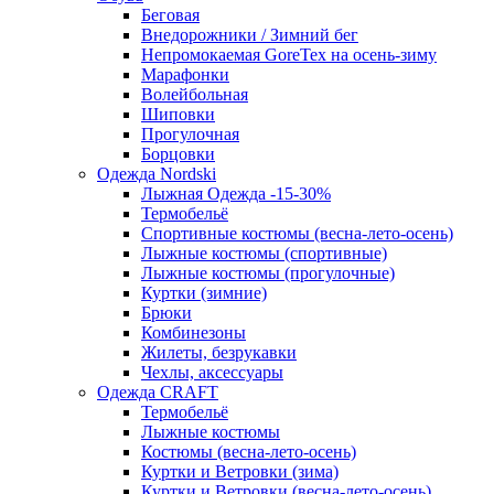
Беговая
Внедорожники / Зимний бег
Непромокаемая GoreTex на осень-зиму
Марафонки
Волейбольная
Шиповки
Прогулочная
Борцовки
Одежда Nordski
Лыжная Одежда -15-30%
Термобельё
Спортивные костюмы (весна-лето-осень)
Лыжные костюмы (спортивные)
Лыжные костюмы (прогулочные)
Куртки (зимние)
Брюки
Комбинезоны
Жилеты, безрукавки
Чехлы, аксессуары
Одежда CRAFT
Термобельё
Лыжные костюмы
Костюмы (весна-лето-осень)
Куртки и Ветровки (зима)
Куртки и Ветровки (весна-лето-осень)