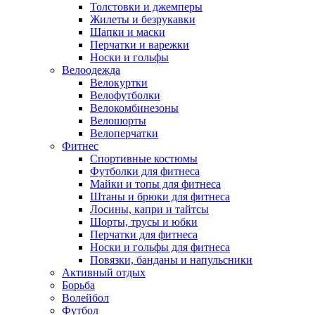
Толстовки и джемперы
Жилеты и безрукавки
Шапки и маски
Перчатки и варежки
Носки и гольфы
Велоодежда
Велокуртки
Велофутболки
Велокомбинезоны
Велошорты
Велоперчатки
Фитнес
Спортивные костюмы
Футболки для фитнеса
Майки и топы для фитнеса
Штаны и брюки для фитнеса
Лосины, капри и тайтсы
Шорты, трусы и юбки
Перчатки для фитнеса
Носки и гольфы для фитнеса
Повязки, банданы и напульсники
Активный отдых
Борьба
Волейбол
Футбол