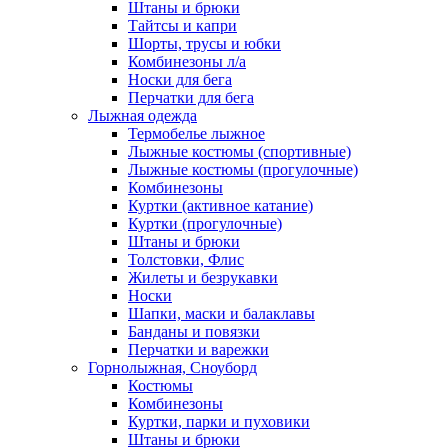
Штаны и брюки
Тайтсы и капри
Шорты, трусы и юбки
Комбинезоны л/а
Носки для бега
Перчатки для бега
Лыжная одежда
Термобелье лыжное
Лыжные костюмы (спортивные)
Лыжные костюмы (прогулочные)
Комбинезоны
Куртки (активное катание)
Куртки (прогулочные)
Штаны и брюки
Толстовки, Флис
Жилеты и безрукавки
Носки
Шапки, маски и балаклавы
Банданы и повязки
Перчатки и варежки
Горнолыжная, Сноуборд
Костюмы
Комбинезоны
Куртки, парки и пуховики
Штаны и брюки