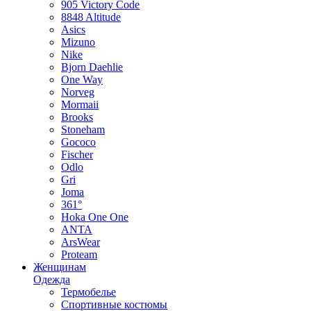
905 Victory Code
8848 Altitude
Asics
Mizuno
Nike
Bjorn Daehlie
One Way
Norveg
Mormaii
Brooks
Stoneham
Gococo
Fischer
Odlo
Gri
Joma
361°
Hoka One One
ANTA
ArsWear
Proteam
Женщинам
Одежда
Термобелье
Спортивные костюмы