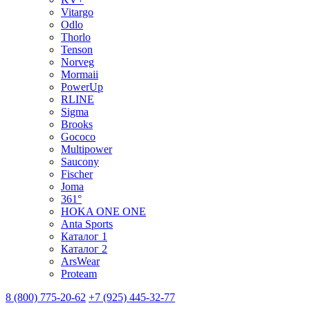
Vitargo
Odlo
Thorlo
Tenson
Norveg
Mormaii
PowerUp
RLINE
Sigma
Brooks
Gococo
Multipower
Saucony
Fischer
Joma
361°
HOKA ONE ONE
Anta Sports
Каталог 1
Каталог 2
ArsWear
Proteam
8 (800) 775-20-62
+7 (925) 445-32-77