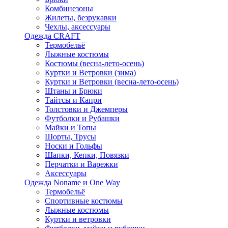
Комбинезоны
Жилеты, безрукавки
Чехлы, аксессуары
Одежда CRAFT
Термобельё
Лыжные костюмы
Костюмы (весна-лето-осень)
Куртки и Ветровки (зима)
Куртки и Ветровки (весна-лето-осень)
Штаны и Брюки
Тайтсы и Капри
Толстовки и Джемперы
Футболки и Рубашки
Майки и Топы
Шорты, Трусы
Носки и Гольфы
Шапки, Кепки, Повязки
Перчатки и Варежки
Аксессуары
Одежда Noname и One Way
Термобельё
Спортивные костюмы
Лыжные костюмы
Куртки и ветровки