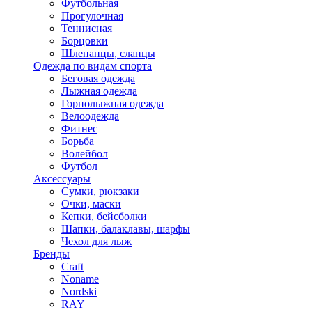
Футбольная
Прогулочная
Теннисная
Борцовки
Шлепанцы, сланцы
Одежда по видам спорта
Беговая одежда
Лыжная одежда
Горнолыжная одежда
Велоодежда
Фитнес
Борьба
Волейбол
Футбол
Аксессуары
Сумки, рюкзаки
Очки, маски
Кепки, бейсболки
Шапки, балаклавы, шарфы
Чехол для лыж
Бренды
Craft
Noname
Nordski
RAY