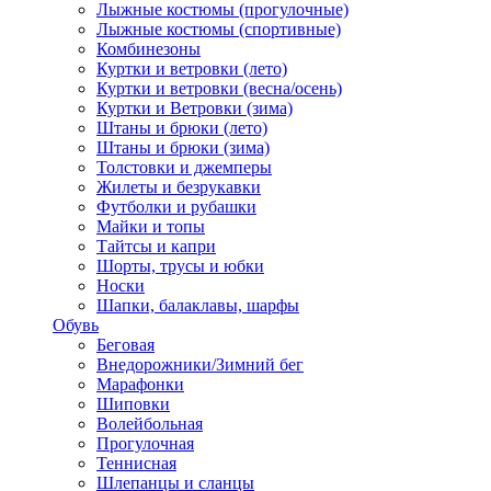
Лыжные костюмы (прогулочные)
Лыжные костюмы (спортивные)
Комбинезоны
Куртки и ветровки (лето)
Куртки и ветровки (весна/осень)
Куртки и Ветровки (зима)
Штаны и брюки (лето)
Штаны и брюки (зима)
Толстовки и джемперы
Жилеты и безрукавки
Футболки и рубашки
Майки и топы
Тайтсы и капри
Шорты, трусы и юбки
Носки
Шапки, балаклавы, шарфы
Обувь
Беговая
Внедорожники/Зимний бег
Марафонки
Шиповки
Волейбольная
Прогулочная
Теннисная
Шлепанцы и сланцы