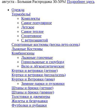
августа - Большая Распродажа 30-50%!
Подробнее здесь
Одежда
Термобельё
Комплекты
Самое популярное
Детское
Самое теплое
Спортивное
С ветрозащитой
Спортивные костюмы (весна-лето-осень)
Лыжные Костюмы
Комбинезоны
Лыжные гоночные
Горнолыжные и сноуборд
Вело и лёгкоатлетические
Куртки и ветровки (летние)
Куртки и ветровки (весна/осень)
Куртки и Ветровки (зима)
Зимние парки и пуховики
Штаны и брюки (летние)
Штаны и брюки (зимние)
Толстовки и джемперы
Жилеты и безрукавки
Футболки и рубашки