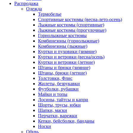
Распродажа
Одежда
Термобелье
Спортивные костюмы (весна-лето-осень)
Лыжные костюмы (спортивные)
Лыжные костюмы (прогулочные)
Горнолыжные костюмы
Комбинезоны (горнолыжные)
Комбинезоны (лыжные)
Куртки и пуховики (зимние)
Куртки и ветровки (весна/осень)
Куртки и ветровки (летние)
Штаны и брюки (зимние)
Штаны, брюки (летние)
Толстовки, Флис
Жилеты, безрукавки
Футболки, рубашки
Майки и топы
Лосины, тайтсы и капри
Шорты, трусы, юбки
Шапки, маски
Перчатки, варежки
Кепки, бейсболки, банданы
Носки
Обувь