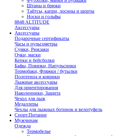
Футболки, майки и рубашки
Штаны и брюки
Тайтсы, капри, лосины и шорты
Носки и гольфы
8848 ALTITUDE
Аксессуары
Аксессуары
Подарочные сертификаты
Часы и пульсометры
Сумки, Рюкзаки
Очки, маски
Кепки и бейсболки
Бафы, Повязки, Напульсники
Термобаки, Фляжки / бутылки
Полотенца и коврики
Лыжные аксессуары
Для ориентирования
Наколенники, Защита
Чехол для лыж
Медаллеры
Чехлы для лыжных ботинок и велотуфель
Спорт.Питание
Мужчинам
Одежда
Термобелье