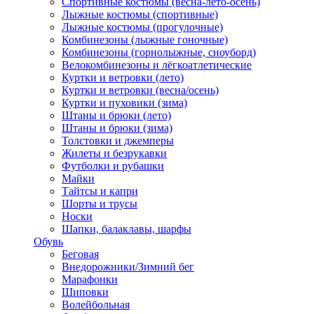
Спортивные костюмы (весна-лето-осень)
Лыжные костюмы (спортивные)
Лыжные костюмы (прогулочные)
Комбинезоны (лыжные гоночные)
Комбинезоны (горнолыжные, сноуборд)
Велокомбинезоны и лёгкоатлетические
Куртки и ветровки (лето)
Куртки и ветровки (весна/осень)
Куртки и пуховики (зима)
Штаны и брюки (лето)
Штаны и брюки (зима)
Толстовки и джемперы
Жилеты и безрукавки
Футболки и рубашки
Майки
Тайтсы и капри
Шорты и трусы
Носки
Шапки, балаклавы, шарфы
Обувь
Беговая
Внедорожники/Зимний бег
Марафонки
Шиповки
Волейбольная