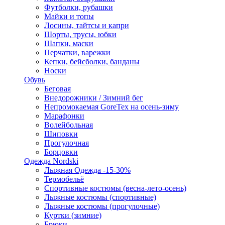
Футболки, рубашки
Майки и топы
Лосины, тайтсы и капри
Шорты, трусы, юбки
Шапки, маски
Перчатки, варежки
Кепки, бейсболки, банданы
Носки
Обувь
Беговая
Внедорожники / Зимний бег
Непромокаемая GoreTex на осень-зиму
Марафонки
Волейбольная
Шиповки
Прогулочная
Борцовки
Одежда Nordski
Лыжная Одежда -15-30%
Термобельё
Спортивные костюмы (весна-лето-осень)
Лыжные костюмы (спортивные)
Лыжные костюмы (прогулочные)
Куртки (зимние)
Брюки