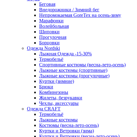
Беговая
Внедорожники / Зимний бег
Непромокаемая GoreTex на осень-зиму
Марафонки
Волейбольная
Шиповки
Прогулочная
Борцовки
Одежда Nordski
Лыжная Одежда -15-30%
Термобельё
Спортивные костюмы (весна-лето-осень)
Лыжные костюмы (спортивные)
Лыжные костюмы (прогулочные)
Куртки (зимние)
Брюки
Комбинезоны
Жилеты, безрукавки
Чехлы, аксессуары
Одежда CRAFT
Термобельё
Лыжные костюмы
Костюмы (весна-лето-осень)
Куртки и Ветровки (зима)
Куртки и Ветровки (весна-лето-осень)