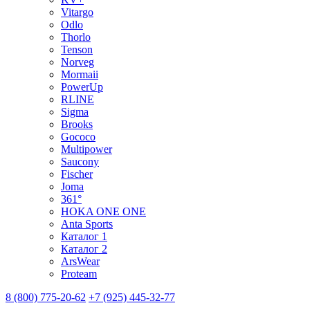
Vitargo
Odlo
Thorlo
Tenson
Norveg
Mormaii
PowerUp
RLINE
Sigma
Brooks
Gococo
Multipower
Saucony
Fischer
Joma
361°
HOKA ONE ONE
Anta Sports
Каталог 1
Каталог 2
ArsWear
Proteam
8 (800) 775-20-62
+7 (925) 445-32-77