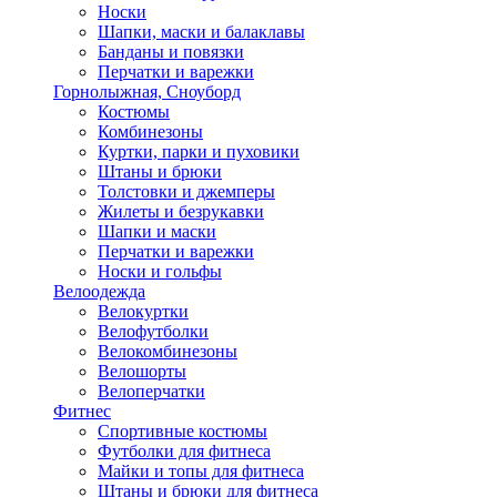
Носки
Шапки, маски и балаклавы
Банданы и повязки
Перчатки и варежки
Горнолыжная, Сноуборд
Костюмы
Комбинезоны
Куртки, парки и пуховики
Штаны и брюки
Толстовки и джемперы
Жилеты и безрукавки
Шапки и маски
Перчатки и варежки
Носки и гольфы
Велоодежда
Велокуртки
Велофутболки
Велокомбинезоны
Велошорты
Велоперчатки
Фитнес
Спортивные костюмы
Футболки для фитнеса
Майки и топы для фитнеса
Штаны и брюки для фитнеса