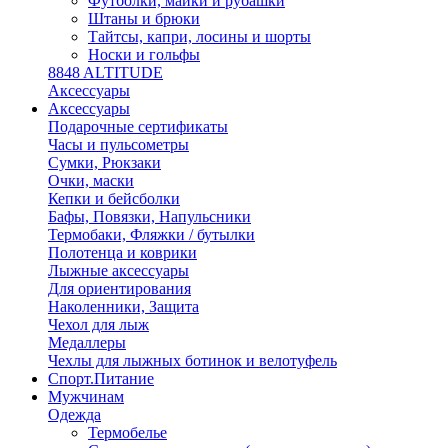
Футболки, майки и рубашки
Штаны и брюки
Тайтсы, капри, лосины и шорты
Носки и гольфы
8848 ALTITUDE
Аксессуары
Аксессуары
Подарочные сертификаты
Часы и пульсометры
Сумки, Рюкзаки
Очки, маски
Кепки и бейсболки
Бафы, Повязки, Напульсники
Термобаки, Фляжки / бутылки
Полотенца и коврики
Лыжные аксессуары
Для ориентирования
Наколенники, Защита
Чехол для лыж
Медаллеры
Чехлы для лыжных ботинок и велотуфель
Спорт.Питание
Мужчинам
Одежда
Термобелье