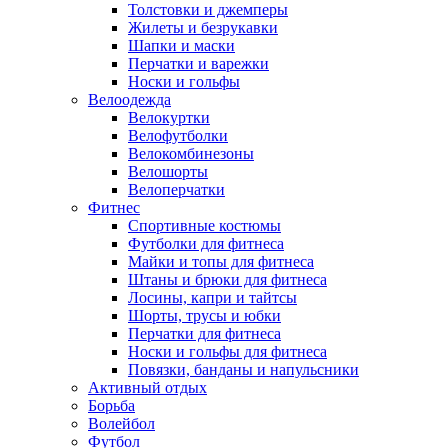
Толстовки и джемперы
Жилеты и безрукавки
Шапки и маски
Перчатки и варежки
Носки и гольфы
Велоодежда
Велокуртки
Велофутболки
Велокомбинезоны
Велошорты
Велоперчатки
Фитнес
Спортивные костюмы
Футболки для фитнеса
Майки и топы для фитнеса
Штаны и брюки для фитнеса
Лосины, капри и тайтсы
Шорты, трусы и юбки
Перчатки для фитнеса
Носки и гольфы для фитнеса
Повязки, банданы и напульсники
Активный отдых
Борьба
Волейбол
Футбол