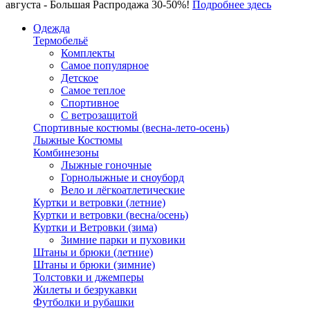
августа - Большая Распродажа 30-50%!
Подробнее здесь
Одежда
Термобельё
Комплекты
Самое популярное
Детское
Самое теплое
Спортивное
С ветрозащитой
Спортивные костюмы (весна-лето-осень)
Лыжные Костюмы
Комбинезоны
Лыжные гоночные
Горнолыжные и сноуборд
Вело и лёгкоатлетические
Куртки и ветровки (летние)
Куртки и ветровки (весна/осень)
Куртки и Ветровки (зима)
Зимние парки и пуховики
Штаны и брюки (летние)
Штаны и брюки (зимние)
Толстовки и джемперы
Жилеты и безрукавки
Футболки и рубашки