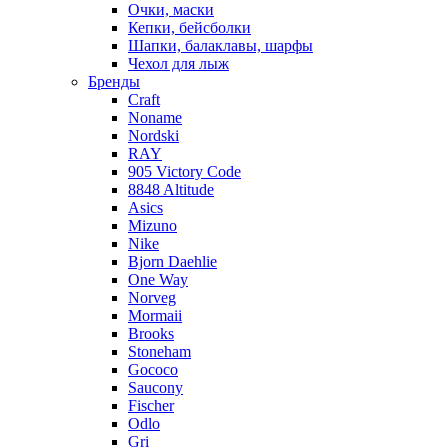
Очки, маски
Кепки, бейсболки
Шапки, балаклавы, шарфы
Чехол для лыж
Бренды
Craft
Noname
Nordski
RAY
905 Victory Code
8848 Altitude
Asics
Mizuno
Nike
Bjorn Daehlie
One Way
Norveg
Mormaii
Brooks
Stoneham
Gococo
Saucony
Fischer
Odlo
Gri