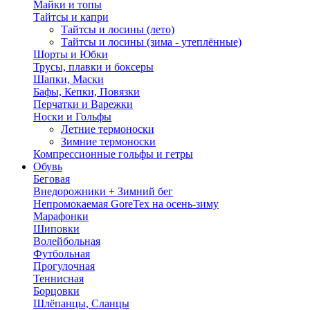
Майки и топы
Тайтсы и капри
Тайтсы и лосины (лето)
Тайтсы и лосины (зима - утеплённые)
Шорты и Юбки
Трусы, плавки и боксеры
Шапки, Маски
Бафы, Кепки, Повязки
Перчатки и Варежки
Носки и Гольфы
Летние термоноски
Зимние термоноски
Компрессионные гольфы и гетры
Обувь
Беговая
Внедорожники + Зимний бег
Непромокаемая GoreTex на осень-зиму
Марафонки
Шиповки
Волейбольная
Футбольная
Прогулочная
Теннисная
Борцовки
Шлёпанцы, Сланцы