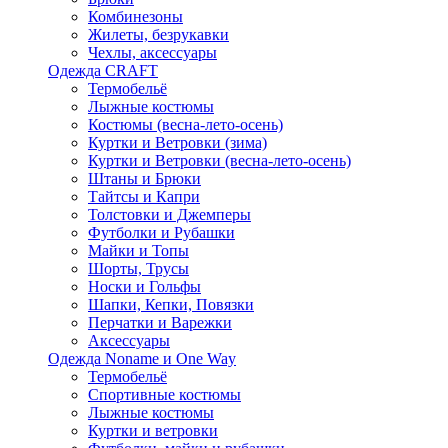
Комбинезоны
Жилеты, безрукавки
Чехлы, аксессуары
Одежда CRAFT
Термобельё
Лыжные костюмы
Костюмы (весна-лето-осень)
Куртки и Ветровки (зима)
Куртки и Ветровки (весна-лето-осень)
Штаны и Брюки
Тайтсы и Капри
Толстовки и Джемперы
Футболки и Рубашки
Майки и Топы
Шорты, Трусы
Носки и Гольфы
Шапки, Кепки, Повязки
Перчатки и Варежки
Аксессуары
Одежда Noname и One Way
Термобельё
Спортивные костюмы
Лыжные костюмы
Куртки и ветровки