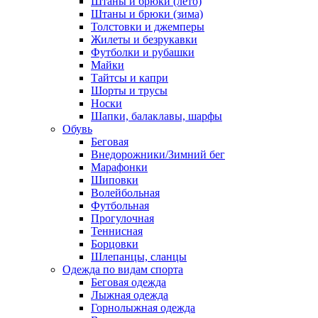
Штаны и брюки (лето)
Штаны и брюки (зима)
Толстовки и джемперы
Жилеты и безрукавки
Футболки и рубашки
Майки
Тайтсы и капри
Шорты и трусы
Носки
Шапки, балаклавы, шарфы
Обувь
Беговая
Внедорожники/Зимний бег
Марафонки
Шиповки
Волейбольная
Футбольная
Прогулочная
Теннисная
Борцовки
Шлепанцы, сланцы
Одежда по видам спорта
Беговая одежда
Лыжная одежда
Горнолыжная одежда