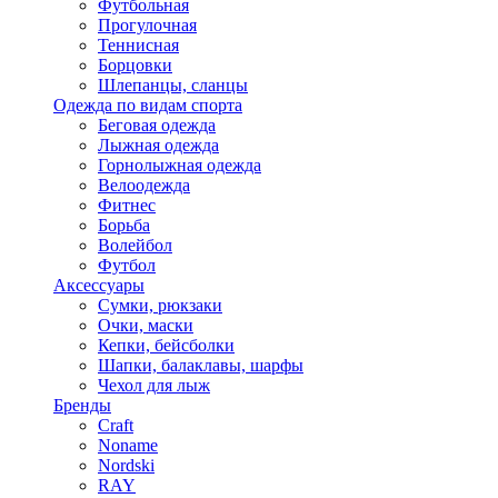
Футбольная
Прогулочная
Теннисная
Борцовки
Шлепанцы, сланцы
Одежда по видам спорта
Беговая одежда
Лыжная одежда
Горнолыжная одежда
Велоодежда
Фитнес
Борьба
Волейбол
Футбол
Аксессуары
Сумки, рюкзаки
Очки, маски
Кепки, бейсболки
Шапки, балаклавы, шарфы
Чехол для лыж
Бренды
Craft
Noname
Nordski
RAY