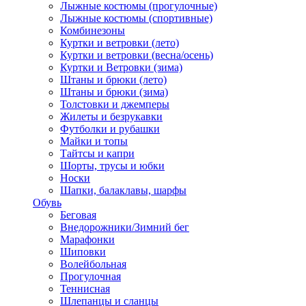
Лыжные костюмы (прогулочные)
Лыжные костюмы (спортивные)
Комбинезоны
Куртки и ветровки (лето)
Куртки и ветровки (весна/осень)
Куртки и Ветровки (зима)
Штаны и брюки (лето)
Штаны и брюки (зима)
Толстовки и джемперы
Жилеты и безрукавки
Футболки и рубашки
Майки и топы
Тайтсы и капри
Шорты, трусы и юбки
Носки
Шапки, балаклавы, шарфы
Обувь
Беговая
Внедорожники/Зимний бег
Марафонки
Шиповки
Волейбольная
Прогулочная
Теннисная
Шлепанцы и сланцы