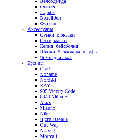
Велоодежда
Фитнес
Борьба
Волейбол
Футбол
Аксессуары
Сумки, рюкзаки
Очки, маски
Кепки, бейсболки
Шапки, балаклавы, шарфы
Чехол для лыж
Бренды
Craft
Noname
Nordski
RAY
905 Victory Code
8848 Altitude
Asics
Mizuno
Nike
Bjorn Daehlie
One Way
Norveg
Mormaii