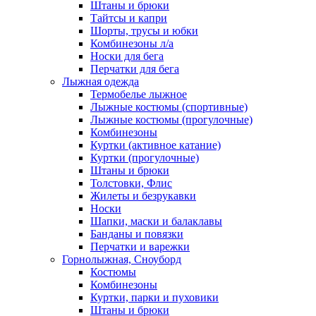
Штаны и брюки
Тайтсы и капри
Шорты, трусы и юбки
Комбинезоны л/а
Носки для бега
Перчатки для бега
Лыжная одежда
Термобелье лыжное
Лыжные костюмы (спортивные)
Лыжные костюмы (прогулочные)
Комбинезоны
Куртки (активное катание)
Куртки (прогулочные)
Штаны и брюки
Толстовки, Флис
Жилеты и безрукавки
Носки
Шапки, маски и балаклавы
Банданы и повязки
Перчатки и варежки
Горнолыжная, Сноуборд
Костюмы
Комбинезоны
Куртки, парки и пуховики
Штаны и брюки