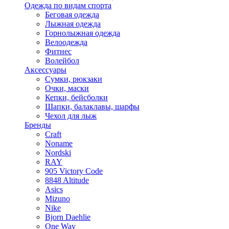
Одежда по видам спорта
Беговая одежда
Лыжная одежда
Горнолыжная одежда
Велоодежда
Фитнес
Волейбол
Аксессуары
Сумки, рюкзаки
Очки, маски
Кепки, бейсболки
Шапки, балаклавы, шарфы
Чехол для лыж
Бренды
Craft
Noname
Nordski
RAY
905 Victory Code
8848 Altitude
Asics
Mizuno
Nike
Bjorn Daehlie
One Way