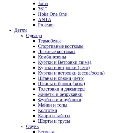
Joma
361°
Hoka One One
ANTA
Proteam
Детям
Одежда
Термобелье
Спортивные костюмы
Лыжные костюмы
Комбинезоны
Куртки и Ветровки (зима)
Куртки и ветровки (лето)
Куртки и ветровки (весна/осень)
Штаны и брюки (лето)
Штаны и брюки (зима)
Толстовки и джемперы
Жилеты и безрукавки
Футболки и рубашки
Майки и топы
Колготки
Капри и тайтсы
Шорты и трусы
Обувь
Беговая