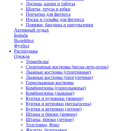
Лосины, капри и тайтсы
Шорты, трусы и юбки
Перчатки для фитнеса
Носки и гольфы для фитнеса
Повязки, банданы и напульсники
Активный отдых
Борьба
Волейбол
Футбол
Распродажа
Одежда
Термобелье
Спортивные костюмы (весна-лето-осень)
Лыжные костюмы (спортивные)
Лыжные костюмы (прогулочные)
Горнолыжные костюмы
Комбинезоны (горнолыжные)
Комбинезоны (лыжные)
Куртки и пуховики (зимние)
Куртки и ветровки (весна/осень)
Куртки и ветровки (летние)
Штаны и брюки (зимние)
Штаны, брюки (летние)
Толстовки, Флис
Жилеты, безрукавки