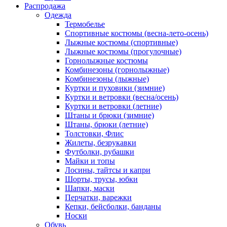
Распродажа
Одежда
Термобелье
Спортивные костюмы (весна-лето-осень)
Лыжные костюмы (спортивные)
Лыжные костюмы (прогулочные)
Горнолыжные костюмы
Комбинезоны (горнолыжные)
Комбинезоны (лыжные)
Куртки и пуховики (зимние)
Куртки и ветровки (весна/осень)
Куртки и ветровки (летние)
Штаны и брюки (зимние)
Штаны, брюки (летние)
Толстовки, Флис
Жилеты, безрукавки
Футболки, рубашки
Майки и топы
Лосины, тайтсы и капри
Шорты, трусы, юбки
Шапки, маски
Перчатки, варежки
Кепки, бейсболки, банданы
Носки
Обувь