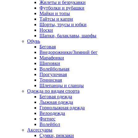
Жилеты и безрукавки
Футболки и рубашки
Майки и топы
Тайтсы и капри
Шорты, трусы и юбки
Носки
Шапки, балаклавы, шарфы
Обувь
Беговая
Внедорожники/Зимний бег
Марафонки
Шиповки
Волейбольная
Прогулочная
Теннисная
Шлепанцы и сланцы
Одежда по видам спорта
Беговая одежда
Лыжная одежда
Горнолыжная одежда
Велоодежда
Фитнес
Волейбол
Аксессуары
Сумки, рюкзаки