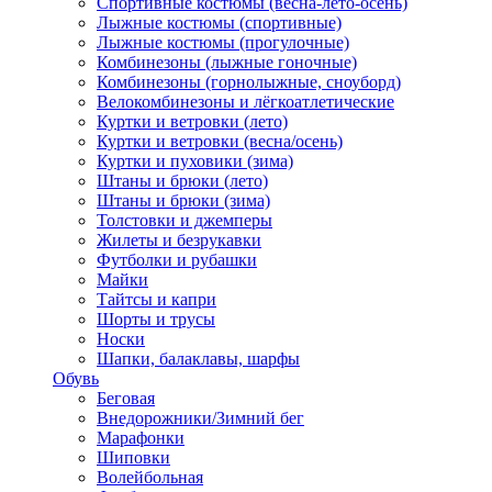
Спортивные костюмы (весна-лето-осень)
Лыжные костюмы (спортивные)
Лыжные костюмы (прогулочные)
Комбинезоны (лыжные гоночные)
Комбинезоны (горнолыжные, сноуборд)
Велокомбинезоны и лёгкоатлетические
Куртки и ветровки (лето)
Куртки и ветровки (весна/осень)
Куртки и пуховики (зима)
Штаны и брюки (лето)
Штаны и брюки (зима)
Толстовки и джемперы
Жилеты и безрукавки
Футболки и рубашки
Майки
Тайтсы и капри
Шорты и трусы
Носки
Шапки, балаклавы, шарфы
Обувь
Беговая
Внедорожники/Зимний бег
Марафонки
Шиповки
Волейбольная