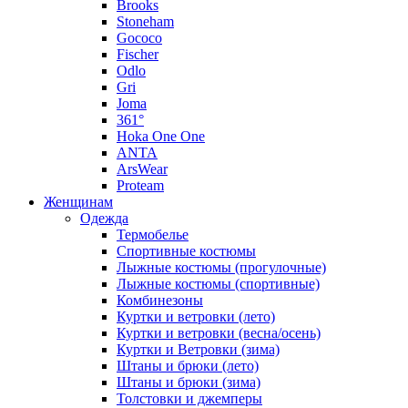
Brooks
Stoneham
Gococo
Fischer
Odlo
Gri
Joma
361°
Hoka One One
ANTA
ArsWear
Proteam
Женщинам
Одежда
Термобелье
Спортивные костюмы
Лыжные костюмы (прогулочные)
Лыжные костюмы (спортивные)
Комбинезоны
Куртки и ветровки (лето)
Куртки и ветровки (весна/осень)
Куртки и Ветровки (зима)
Штаны и брюки (лето)
Штаны и брюки (зима)
Толстовки и джемперы