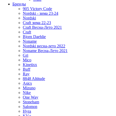
Бренды
905 Victory Code
Nordski - зима 23-24
Nordski
Craft зима 22-23
Craft Весна-Лето 2021
Craft
Bjorn Daehlie
Noname
Nordski весна-лето 2022
Noname Весна-Лето 2021
Gri
Mico
Kinetixx
Buff
Ray
8848 Altitude
Asics
Mizuno
Nike
One Way
Stoneham
Salomon
Hyra
KV+