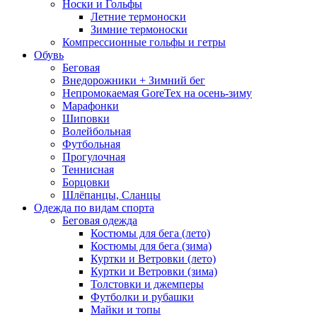
Носки и Гольфы
Летние термоноски
Зимние термоноски
Компрессионные гольфы и гетры
Обувь
Беговая
Внедорожники + Зимний бег
Непромокаемая GoreTex на осень-зиму
Марафонки
Шиповки
Волейбольная
Футбольная
Прогулочная
Теннисная
Борцовки
Шлёпанцы, Сланцы
Одежда по видам спорта
Беговая одежда
Костюмы для бега (лето)
Костюмы для бега (зима)
Куртки и Ветровки (лето)
Куртки и Ветровки (зима)
Толстовки и джемперы
Футболки и рубашки
Майки и топы