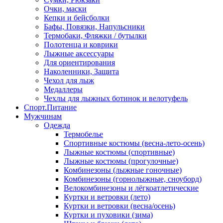
Очки, маски
Кепки и бейсболки
Бафы, Повязки, Напульсники
Термобаки, Фляжки / бутылки
Полотенца и коврики
Лыжные аксессуары
Для ориентирования
Наколенники, Защита
Чехол для лыж
Медаллеры
Чехлы для лыжных ботинок и велотуфель
Спорт.Питание
Мужчинам
Одежда
Термобелье
Спортивные костюмы (весна-лето-осень)
Лыжные костюмы (спортивные)
Лыжные костюмы (прогулочные)
Комбинезоны (лыжные гоночные)
Комбинезоны (горнолыжные, сноуборд)
Велокомбинезоны и лёгкоатлетические
Куртки и ветровки (лето)
Куртки и ветровки (весна/осень)
Куртки и пуховики (зима)