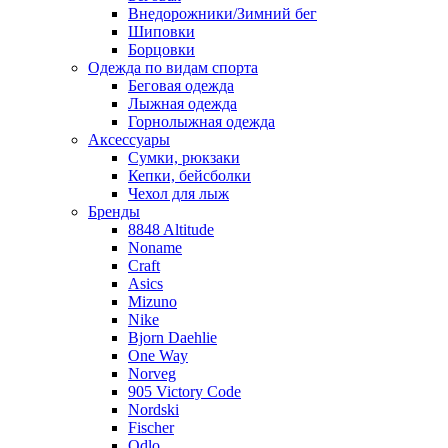
Внедорожники/Зимний бег
Шиповки
Борцовки
Одежда по видам спорта
Беговая одежда
Лыжная одежда
Горнолыжная одежда
Аксессуары
Сумки, рюкзаки
Кепки, бейсболки
Чехол для лыж
Бренды
8848 Altitude
Noname
Craft
Asics
Mizuno
Nike
Bjorn Daehlie
One Way
Norveg
905 Victory Code
Nordski
Fischer
Odlo