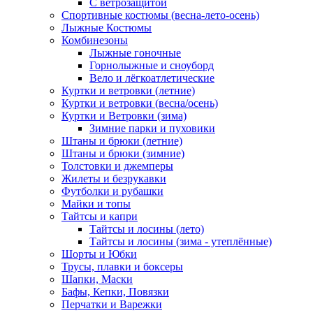
С ветрозащитой
Спортивные костюмы (весна-лето-осень)
Лыжные Костюмы
Комбинезоны
Лыжные гоночные
Горнолыжные и сноуборд
Вело и лёгкоатлетические
Куртки и ветровки (летние)
Куртки и ветровки (весна/осень)
Куртки и Ветровки (зима)
Зимние парки и пуховики
Штаны и брюки (летние)
Штаны и брюки (зимние)
Толстовки и джемперы
Жилеты и безрукавки
Футболки и рубашки
Майки и топы
Тайтсы и капри
Тайтсы и лосины (лето)
Тайтсы и лосины (зима - утеплённые)
Шорты и Юбки
Трусы, плавки и боксеры
Шапки, Маски
Бафы, Кепки, Повязки
Перчатки и Варежки