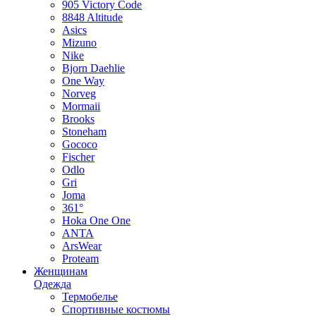
905 Victory Code
8848 Altitude
Asics
Mizuno
Nike
Bjorn Daehlie
One Way
Norveg
Mormaii
Brooks
Stoneham
Gococo
Fischer
Odlo
Gri
Joma
361°
Hoka One One
ANTA
ArsWear
Proteam
Женщинам
Одежда
Термобелье
Спортивные костюмы