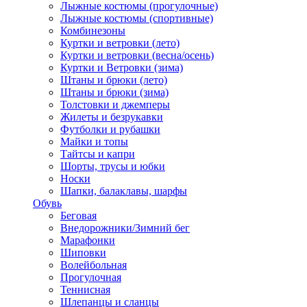
Лыжные костюмы (прогулочные)
Лыжные костюмы (спортивные)
Комбинезоны
Куртки и ветровки (лето)
Куртки и ветровки (весна/осень)
Куртки и Ветровки (зима)
Штаны и брюки (лето)
Штаны и брюки (зима)
Толстовки и джемперы
Жилеты и безрукавки
Футболки и рубашки
Майки и топы
Тайтсы и капри
Шорты, трусы и юбки
Носки
Шапки, балаклавы, шарфы
Обувь
Беговая
Внедорожники/Зимний бег
Марафонки
Шиповки
Волейбольная
Прогулочная
Теннисная
Шлепанцы и сланцы