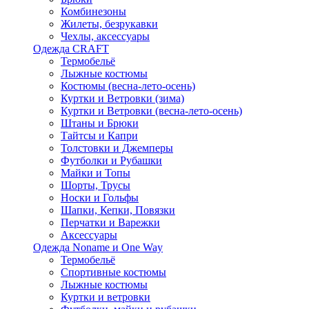
Комбинезоны
Жилеты, безрукавки
Чехлы, аксессуары
Одежда CRAFT
Термобельё
Лыжные костюмы
Костюмы (весна-лето-осень)
Куртки и Ветровки (зима)
Куртки и Ветровки (весна-лето-осень)
Штаны и Брюки
Тайтсы и Капри
Толстовки и Джемперы
Футболки и Рубашки
Майки и Топы
Шорты, Трусы
Носки и Гольфы
Шапки, Кепки, Повязки
Перчатки и Варежки
Аксессуары
Одежда Noname и One Way
Термобельё
Спортивные костюмы
Лыжные костюмы
Куртки и ветровки