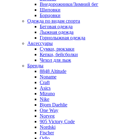
Внедорожники/Зимний бег
Шиповки
Борцовки
Одежда по видам спорта
Беговая одежда
Лыжная одежда
Горнолыжная одежда
Аксессуары
Сумки, рюкзаки
Кепки, бейсболки
Чехол для лыж
Бренды
8848 Altitude
Noname
Craft
Asics
Mizuno
Nike
Bjorn Daehlie
One Way
Norveg
905 Victory Code
Nordski
Fischer
Odlo