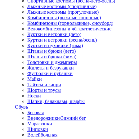
Спортивные костюмы (весна-лето-осень)
Лыжные костюмы (спортивные)
Лыжные костюмы (прогулочные)
Комбинезоны (лыжные гоночные)
Комбинезоны (горнолыжные, сноуборд)
Велокомбинезоны и лёгкоатлетические
Куртки и ветровки (лето)
Куртки и ветровки (весна/осень)
Куртки и пуховики (зима)
Штаны и брюки (лето)
Штаны и брюки (зима)
Толстовки и джемперы
Жилеты и безрукавки
Футболки и рубашки
Майки
Тайтсы и капри
Шорты и трусы
Носки
Шапки, балаклавы, шарфы
Обувь
Беговая
Внедорожники/Зимний бег
Марафонки
Шиповки
Волейбольная