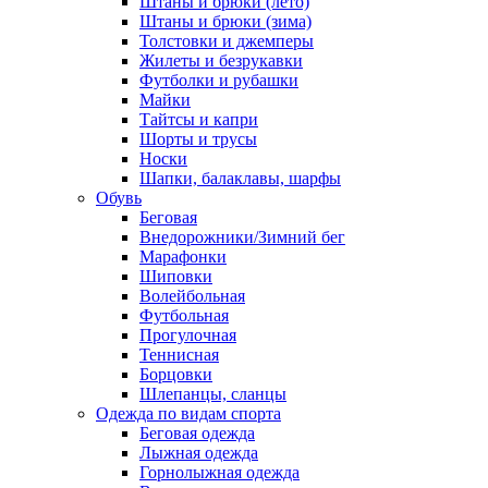
Штаны и брюки (лето)
Штаны и брюки (зима)
Толстовки и джемперы
Жилеты и безрукавки
Футболки и рубашки
Майки
Тайтсы и капри
Шорты и трусы
Носки
Шапки, балаклавы, шарфы
Обувь
Беговая
Внедорожники/Зимний бег
Марафонки
Шиповки
Волейбольная
Футбольная
Прогулочная
Теннисная
Борцовки
Шлепанцы, сланцы
Одежда по видам спорта
Беговая одежда
Лыжная одежда
Горнолыжная одежда