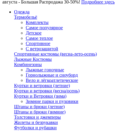
августа - Большая Распродажа 30-50%!
Подробнее здесь
Одежда
Термобельё
Комплекты
Самое популярное
Детское
Самое теплое
Спортивное
С ветрозащитой
Спортивные костюмы (весна-лето-осень)
Лыжные Костюмы
Комбинезоны
Лыжные гоночные
Горнолыжные и сноуборд
Вело и лёгкоатлетические
Куртки и ветровки (летние)
Куртки и ветровки (весна/осень)
Куртки и Ветровки (зима)
Зимние парки и пуховики
Штаны и брюки (летние)
Штаны и брюки (зимние)
Толстовки и джемперы
Жилеты и безрукавки
Футболки и рубашки