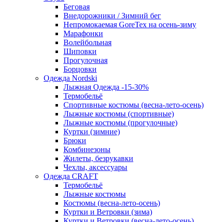
Беговая
Внедорожники / Зимний бег
Непромокаемая GoreTex на осень-зиму
Марафонки
Волейбольная
Шиповки
Прогулочная
Борцовки
Одежда Nordski
Лыжная Одежда -15-30%
Термобельё
Спортивные костюмы (весна-лето-осень)
Лыжные костюмы (спортивные)
Лыжные костюмы (прогулочные)
Куртки (зимние)
Брюки
Комбинезоны
Жилеты, безрукавки
Чехлы, аксессуары
Одежда CRAFT
Термобельё
Лыжные костюмы
Костюмы (весна-лето-осень)
Куртки и Ветровки (зима)
Куртки и Ветровки (весна-лето-осень)