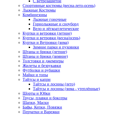
С ветрозащитой
Спортивные костюмы (весна-лето-осень)
Лыжные Костюмы
Комбинезоны
Лыжные гоночные
Горнолыжные и сноуборд
Вело и лёгкоатлетические
Куртки и ветровки (летние)
Куртки и ветровки (весна/осень)
Куртки и Ветровки (зима)
Зимние парки и пуховики
Штаны и брюки (летние)
Штаны и брюки (зимние)
Толстовки и джемперы
Жилеты и безрукавки
Футболки и рубашки
Майки и топы
Тайтсы и капри
Тайтсы и лосины (лето)
Тайтсы и лосины (зима - утеплённые)
Шорты и Юбки
Трусы, плавки и боксеры
Шапки, Маски
Бафы, Кепки, Повязки
Перчатки и Варежки