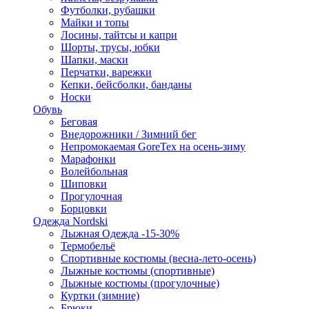
Футболки, рубашки
Майки и топы
Лосины, тайтсы и капри
Шорты, трусы, юбки
Шапки, маски
Перчатки, варежки
Кепки, бейсболки, банданы
Носки
Обувь
Беговая
Внедорожники / Зимний бег
Непромокаемая GoreTex на осень-зиму
Марафонки
Волейбольная
Шиповки
Прогулочная
Борцовки
Одежда Nordski
Лыжная Одежда -15-30%
Термобельё
Спортивные костюмы (весна-лето-осень)
Лыжные костюмы (спортивные)
Лыжные костюмы (прогулочные)
Куртки (зимние)
Брюки