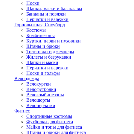
Носки
Шапки, маски и балаклавы
Банданы и повязки
Перчатки и варежки
Горнолыжная, Сноуборд
Костюмы
Комбинезоны
Куртки, парки и пуховики
Штаны и брюки
Толстовки и джемперы
Жилеты и безрукавки
Шапки и маски
Перчатки и варежки
Носки и гольфы
Велоодежда
Велокуртки
Велофутболки
Велокомбинезоны
Велошорты
Велоперчатки
Фитнес
Спортивные костюмы
Футболки для фитнеса
Майки и топы для фитнеса
Штаны и брюки для фитнеса