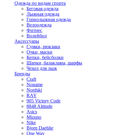
Одежда по видам спорта
Беговая одежда
Лыжная одежда
Горнолыжная одежда
Велоодежда
Фитнес
Волейбол
Аксессуары
Сумки, рюкзаки
Очки, маски
Кепки, бейсболки
Шапки, балаклавы, шарфы
Чехол для лыж
Бренды
Craft
Noname
Nordski
RAY
905 Victory Code
8848 Altitude
Asics
Mizuno
Nike
Bjorn Daehlie
One Way