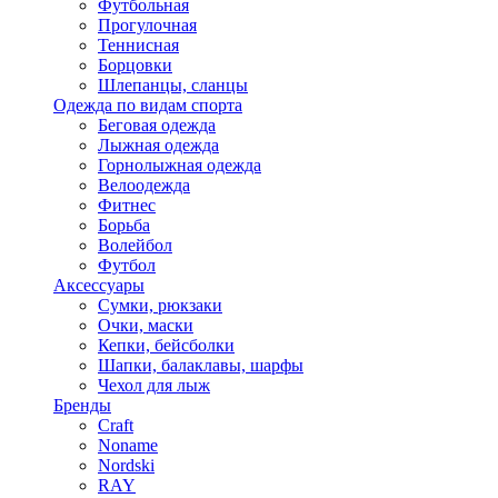
Футбольная
Прогулочная
Теннисная
Борцовки
Шлепанцы, сланцы
Одежда по видам спорта
Беговая одежда
Лыжная одежда
Горнолыжная одежда
Велоодежда
Фитнес
Борьба
Волейбол
Футбол
Аксессуары
Сумки, рюкзаки
Очки, маски
Кепки, бейсболки
Шапки, балаклавы, шарфы
Чехол для лыж
Бренды
Craft
Noname
Nordski
RAY