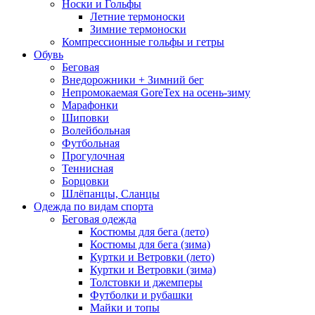
Носки и Гольфы
Летние термоноски
Зимние термоноски
Компрессионные гольфы и гетры
Обувь
Беговая
Внедорожники + Зимний бег
Непромокаемая GoreTex на осень-зиму
Марафонки
Шиповки
Волейбольная
Футбольная
Прогулочная
Теннисная
Борцовки
Шлёпанцы, Сланцы
Одежда по видам спорта
Беговая одежда
Костюмы для бега (лето)
Костюмы для бега (зима)
Куртки и Ветровки (лето)
Куртки и Ветровки (зима)
Толстовки и джемперы
Футболки и рубашки
Майки и топы