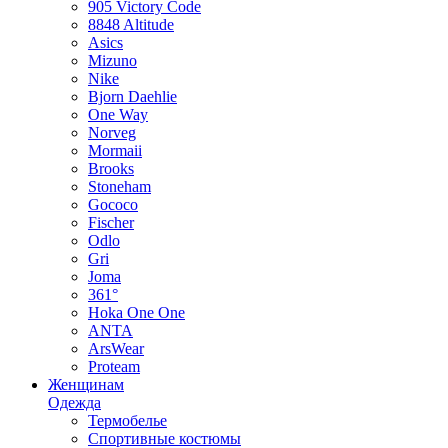
905 Victory Code
8848 Altitude
Asics
Mizuno
Nike
Bjorn Daehlie
One Way
Norveg
Mormaii
Brooks
Stoneham
Gococo
Fischer
Odlo
Gri
Joma
361°
Hoka One One
ANTA
ArsWear
Proteam
Женщинам
Одежда
Термобелье
Спортивные костюмы