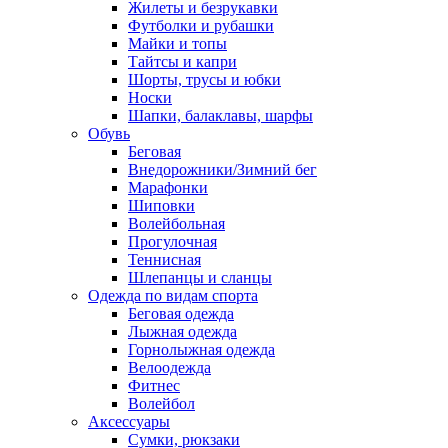
Жилеты и безрукавки
Футболки и рубашки
Майки и топы
Тайтсы и капри
Шорты, трусы и юбки
Носки
Шапки, балаклавы, шарфы
Обувь
Беговая
Внедорожники/Зимний бег
Марафонки
Шиповки
Волейбольная
Прогулочная
Теннисная
Шлепанцы и сланцы
Одежда по видам спорта
Беговая одежда
Лыжная одежда
Горнолыжная одежда
Велоодежда
Фитнес
Волейбол
Аксессуары
Сумки, рюкзаки