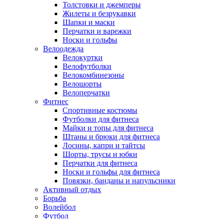
Толстовки и джемперы
Жилеты и безрукавки
Шапки и маски
Перчатки и варежки
Носки и гольфы
Велоодежда
Велокуртки
Велофутболки
Велокомбинезоны
Велошорты
Велоперчатки
Фитнес
Спортивные костюмы
Футболки для фитнеса
Майки и топы для фитнеса
Штаны и брюки для фитнеса
Лосины, капри и тайтсы
Шорты, трусы и юбки
Перчатки для фитнеса
Носки и гольфы для фитнеса
Повязки, банданы и напульсники
Активный отдых
Борьба
Волейбол
Футбол