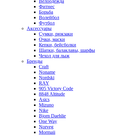
Велоодежда
Фитнес
Борьба
Волейбол
Футбол
Аксессуары
Сумки, рюкзаки
Очки, маски
Кепки, бейсболки
Шапки, балаклавы, шарфы
Чехол для лыж
Бренды
Craft
Noname
Nordski
RAY
905 Victory Code
8848 Altitude
Asics
Mizuno
Nike
Bjorn Daehlie
One Way
Norveg
Mormaii