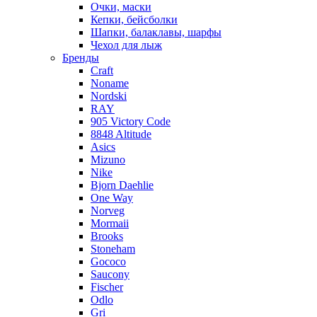
Очки, маски
Кепки, бейсболки
Шапки, балаклавы, шарфы
Чехол для лыж
Бренды
Craft
Noname
Nordski
RAY
905 Victory Code
8848 Altitude
Asics
Mizuno
Nike
Bjorn Daehlie
One Way
Norveg
Mormaii
Brooks
Stoneham
Gococo
Saucony
Fischer
Odlo
Gri