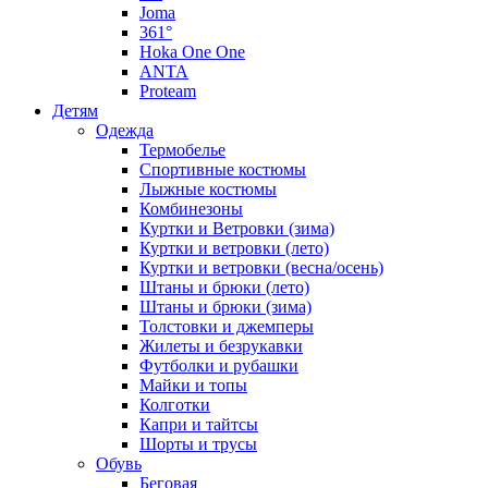
Joma
361°
Hoka One One
ANTA
Proteam
Детям
Одежда
Термобелье
Спортивные костюмы
Лыжные костюмы
Комбинезоны
Куртки и Ветровки (зима)
Куртки и ветровки (лето)
Куртки и ветровки (весна/осень)
Штаны и брюки (лето)
Штаны и брюки (зима)
Толстовки и джемперы
Жилеты и безрукавки
Футболки и рубашки
Майки и топы
Колготки
Капри и тайтсы
Шорты и трусы
Обувь
Беговая