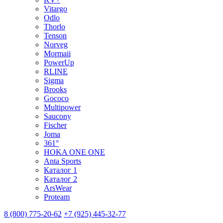
Vitargo
Odlo
Thorlo
Tenson
Norveg
Mormaii
PowerUp
RLINE
Sigma
Brooks
Gococo
Multipower
Saucony
Fischer
Joma
361°
HOKA ONE ONE
Anta Sports
Каталог 1
Каталог 2
ArsWear
Proteam
8 (800) 775-20-62
+7 (925) 445-32-77