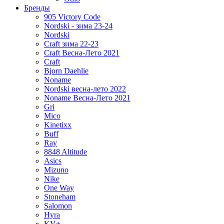
Бренды
905 Victory Code
Nordski - зима 23-24
Nordski
Craft зима 22-23
Craft Весна-Лето 2021
Craft
Bjorn Daehlie
Noname
Nordski весна-лето 2022
Noname Весна-Лето 2021
Gri
Mico
Kinetixx
Buff
Ray
8848 Altitude
Asics
Mizuno
Nike
One Way
Stoneham
Salomon
Hyra
KV+