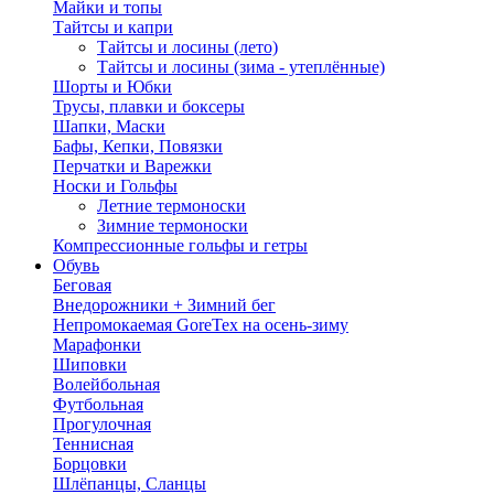
Майки и топы
Тайтсы и капри
Тайтсы и лосины (лето)
Тайтсы и лосины (зима - утеплённые)
Шорты и Юбки
Трусы, плавки и боксеры
Шапки, Маски
Бафы, Кепки, Повязки
Перчатки и Варежки
Носки и Гольфы
Летние термоноски
Зимние термоноски
Компрессионные гольфы и гетры
Обувь
Беговая
Внедорожники + Зимний бег
Непромокаемая GoreTex на осень-зиму
Марафонки
Шиповки
Волейбольная
Футбольная
Прогулочная
Теннисная
Борцовки
Шлёпанцы, Сланцы