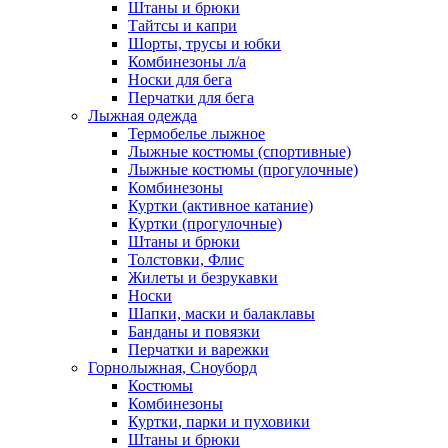
Штаны и брюки
Тайтсы и капри
Шорты, трусы и юбки
Комбинезоны л/а
Носки для бега
Перчатки для бега
Лыжная одежда
Термобелье лыжное
Лыжные костюмы (спортивные)
Лыжные костюмы (прогулочные)
Комбинезоны
Куртки (активное катание)
Куртки (прогулочные)
Штаны и брюки
Толстовки, Флис
Жилеты и безрукавки
Носки
Шапки, маски и балаклавы
Банданы и повязки
Перчатки и варежки
Горнолыжная, Сноуборд
Костюмы
Комбинезоны
Куртки, парки и пуховики
Штаны и брюки