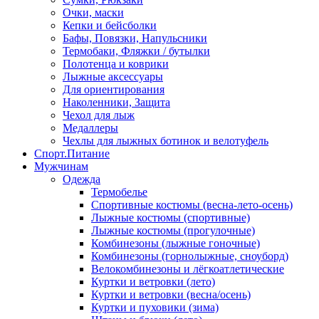
Очки, маски
Кепки и бейсболки
Бафы, Повязки, Напульсники
Термобаки, Фляжки / бутылки
Полотенца и коврики
Лыжные аксессуары
Для ориентирования
Наколенники, Защита
Чехол для лыж
Медаллеры
Чехлы для лыжных ботинок и велотуфель
Спорт.Питание
Мужчинам
Одежда
Термобелье
Спортивные костюмы (весна-лето-осень)
Лыжные костюмы (спортивные)
Лыжные костюмы (прогулочные)
Комбинезоны (лыжные гоночные)
Комбинезоны (горнолыжные, сноуборд)
Велокомбинезоны и лёгкоатлетические
Куртки и ветровки (лето)
Куртки и ветровки (весна/осень)
Куртки и пуховики (зима)