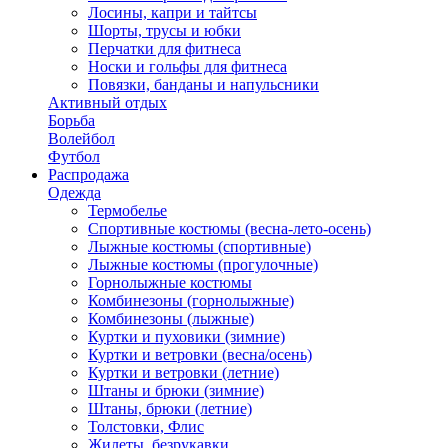
Лосины, капри и тайтсы
Шорты, трусы и юбки
Перчатки для фитнеса
Носки и гольфы для фитнеса
Повязки, банданы и напульсники
Активный отдых
Борьба
Волейбол
Футбол
Распродажа
Одежда
Термобелье
Спортивные костюмы (весна-лето-осень)
Лыжные костюмы (спортивные)
Лыжные костюмы (прогулочные)
Горнолыжные костюмы
Комбинезоны (горнолыжные)
Комбинезоны (лыжные)
Куртки и пуховики (зимние)
Куртки и ветровки (весна/осень)
Куртки и ветровки (летние)
Штаны и брюки (зимние)
Штаны, брюки (летние)
Толстовки, Флис
Жилеты, безрукавки