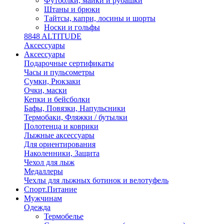
Футболки, майки и рубашки
Штаны и брюки
Тайтсы, капри, лосины и шорты
Носки и гольфы
8848 ALTITUDE
Аксессуары
Аксессуары
Подарочные сертификаты
Часы и пульсометры
Сумки, Рюкзаки
Очки, маски
Кепки и бейсболки
Бафы, Повязки, Напульсники
Термобаки, Фляжки / бутылки
Полотенца и коврики
Лыжные аксессуары
Для ориентирования
Наколенники, Защита
Чехол для лыж
Медаллеры
Чехлы для лыжных ботинок и велотуфель
Спорт.Питание
Мужчинам
Одежда
Термобелье