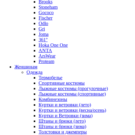
Brooks
Stoneham
Gococo
Fischer
Odlo
Gri
Joma
361°
Hoka One One
ANTA
ArsWear
Proteam
Женщинам
Одежда
Термобелье
Спортивные костюмы
Лыжные костюмы (прогулочные)
Лыжные костюмы (спортивные)
Комбинезоны
Куртки и ветровки (лето)
Куртки и ветровки (весна/осень)
Куртки и Ветровки (зима)
Штаны и брюки (лето)
Штаны и брюки (зима)
Толстовки и джемперы