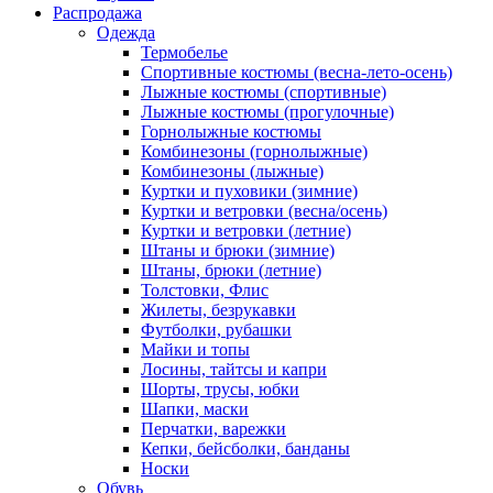
Распродажа
Одежда
Термобелье
Спортивные костюмы (весна-лето-осень)
Лыжные костюмы (спортивные)
Лыжные костюмы (прогулочные)
Горнолыжные костюмы
Комбинезоны (горнолыжные)
Комбинезоны (лыжные)
Куртки и пуховики (зимние)
Куртки и ветровки (весна/осень)
Куртки и ветровки (летние)
Штаны и брюки (зимние)
Штаны, брюки (летние)
Толстовки, Флис
Жилеты, безрукавки
Футболки, рубашки
Майки и топы
Лосины, тайтсы и капри
Шорты, трусы, юбки
Шапки, маски
Перчатки, варежки
Кепки, бейсболки, банданы
Носки
Обувь