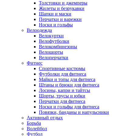
Толстовки и джемперы
Жилеты и безрукавки
Шапки и маски
Перчатки и варежки
Носки и гольфы
Велоодежда
Велокуртки
Велофутболки
Велокомбинезоны
Велошорты
Велоперчатки
Фитнес
Спортивные костюмы
Футболки для фитнеса
Майки и топы для фитнеса
Штаны и брюки для фитнеса
Лосины, капри и тайтсы
Шорты, трусы и юбки
Перчатки для фитнеса
Носки и гольфы для фитнеса
Повязки, банданы и напульсники
Активный отдых
Борьба
Волейбол
Футбол