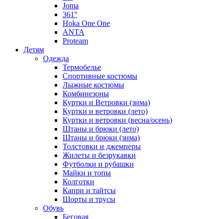
Joma
361°
Hoka One One
ANTA
Proteam
Детям
Одежда
Термобелье
Спортивные костюмы
Лыжные костюмы
Комбинезоны
Куртки и Ветровки (зима)
Куртки и ветровки (лето)
Куртки и ветровки (весна/осень)
Штаны и брюки (лето)
Штаны и брюки (зима)
Толстовки и джемперы
Жилеты и безрукавки
Футболки и рубашки
Майки и топы
Колготки
Капри и тайтсы
Шорты и трусы
Обувь
Беговая