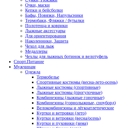
Очки, маски
Кепки и бейсболки
Бафы, Повязки, Напульсники
Термобаки, Фляжки / бутылки
Полотенца и коврики
Лыжные аксессуары
Для ориентирования
Наколенники, Защита
Чехол для лыж
Медаллеры
Чехлы для лыжных ботинок и велотуфель
Спорт.Питание
Мужчинам
Одежда
Термобелье
Спортивные костюмы (весна-лето-осень)
Лыжные костюмы (спортивные)
Лыжные костюмы (прогулочные)
Комбинезоны (лыжные гоночные)
Комбинезоны (горнолыжные, сноуборд)
Велокомбинезоны и лёгкоатлетические
Куртки и ветровки (лето)
Куртки и ветровки (весна/осень)
Куртки и пуховики (зима)