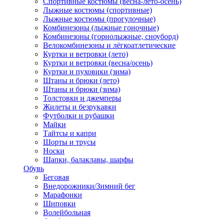
Спортивные костюмы (весна-лето-осень)
Лыжные костюмы (спортивные)
Лыжные костюмы (прогулочные)
Комбинезоны (лыжные гоночные)
Комбинезоны (горнолыжные, сноуборд)
Велокомбинезоны и лёгкоатлетические
Куртки и ветровки (лето)
Куртки и ветровки (весна/осень)
Куртки и пуховики (зима)
Штаны и брюки (лето)
Штаны и брюки (зима)
Толстовки и джемперы
Жилеты и безрукавки
Футболки и рубашки
Майки
Тайтсы и капри
Шорты и трусы
Носки
Шапки, балаклавы, шарфы
Обувь
Беговая
Внедорожники/Зимний бег
Марафонки
Шиповки
Волейбольная