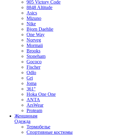
905 Victory Code
8848 Altitude
Asics
Mizuno
Nike
Bjorn Daehlie
One Way
Norveg
Mormaii
Brooks
Stoneham
Gococo
Fischer
Odlo
Gri
Joma
361°
Hoka One One
ANTA
ArsWear
Proteam
Женщинам
Одежда
Термобелье
Спортивные костюмы