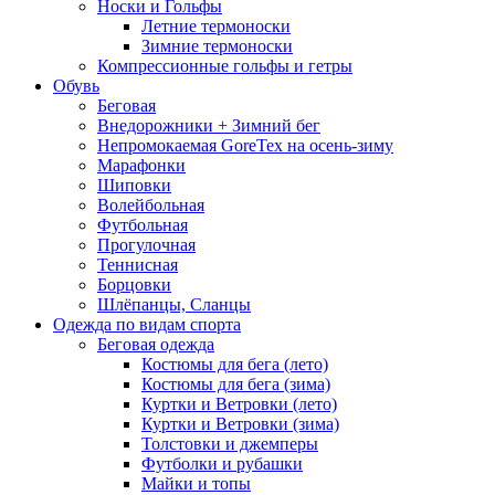
Носки и Гольфы
Летние термоноски
Зимние термоноски
Компрессионные гольфы и гетры
Обувь
Беговая
Внедорожники + Зимний бег
Непромокаемая GoreTex на осень-зиму
Марафонки
Шиповки
Волейбольная
Футбольная
Прогулочная
Теннисная
Борцовки
Шлёпанцы, Сланцы
Одежда по видам спорта
Беговая одежда
Костюмы для бега (лето)
Костюмы для бега (зима)
Куртки и Ветровки (лето)
Куртки и Ветровки (зима)
Толстовки и джемперы
Футболки и рубашки
Майки и топы