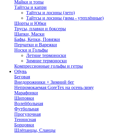
Майки и топы
Тайтсы и капри
Тайтсы и лосины (лето)
Тайтсы и лосины (зима - утеплённые)
Шорты и Юбки
Трусы, плавки и боксеры
Шапки, Маски
Бафы, Кепки, Повязки
Перчатки и Варежки
Носки и Гольфы
Летние термоноски
Зимние термоноски
Компрессионные гольфы и гетры
Обувь
Беговая
Внедорожники + Зимний бег
Непромокаемая GoreTex на осень-зиму
Марафонки
Шиповки
Волейбольная
Футбольная
Прогулочная
Теннисная
Борцовки
Шлёпанцы, Сланцы