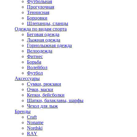
Футбольная
Прогулочная
Теннисная
Борцовки
Шлепанцы, сланцы
Одежда по видам спорта
Беговая одежда
Лыжная одежда
Горнолыжная одежда
Велоодежда
Фитнес
Борьба
Волейбол
Футбол
Аксессуары
Сумки, рюкзаки
Очки, маски
Кепки, бейсболки
Шапки, балаклавы, шарфы
Чехол для лыж
Бренды
Craft
Noname
Nordski
RAY