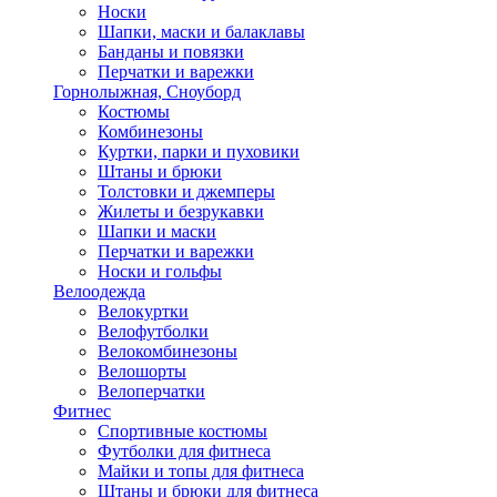
Носки
Шапки, маски и балаклавы
Банданы и повязки
Перчатки и варежки
Горнолыжная, Сноуборд
Костюмы
Комбинезоны
Куртки, парки и пуховики
Штаны и брюки
Толстовки и джемперы
Жилеты и безрукавки
Шапки и маски
Перчатки и варежки
Носки и гольфы
Велоодежда
Велокуртки
Велофутболки
Велокомбинезоны
Велошорты
Велоперчатки
Фитнес
Спортивные костюмы
Футболки для фитнеса
Майки и топы для фитнеса
Штаны и брюки для фитнеса