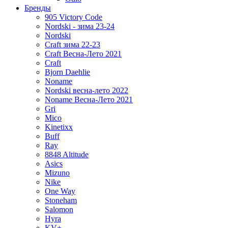
Бренды
905 Victory Code
Nordski - зима 23-24
Nordski
Craft зима 22-23
Craft Весна-Лето 2021
Craft
Bjorn Daehlie
Noname
Nordski весна-лето 2022
Noname Весна-Лето 2021
Gri
Mico
Kinetixx
Buff
Ray
8848 Altitude
Asics
Mizuno
Nike
One Way
Stoneham
Salomon
Hyra
KV+