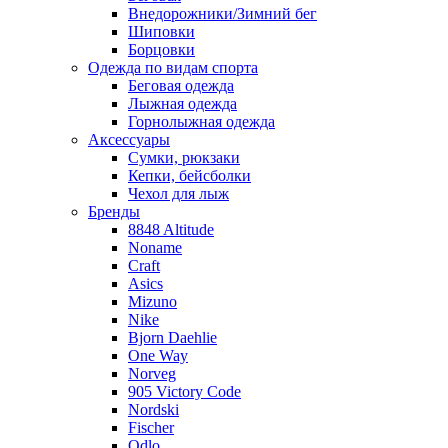
Внедорожники/Зимний бег
Шиповки
Борцовки
Одежда по видам спорта
Беговая одежда
Лыжная одежда
Горнолыжная одежда
Аксессуары
Сумки, рюкзаки
Кепки, бейсболки
Чехол для лыж
Бренды
8848 Altitude
Noname
Craft
Asics
Mizuno
Nike
Bjorn Daehlie
One Way
Norveg
905 Victory Code
Nordski
Fischer
Odlo