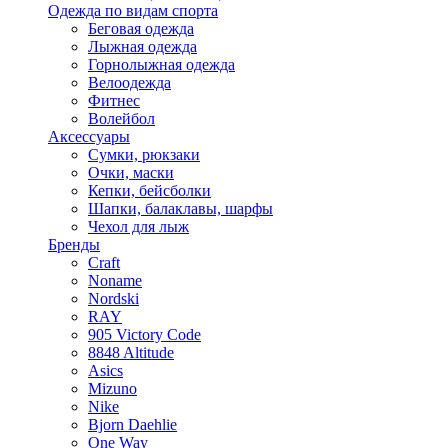
Одежда по видам спорта
Беговая одежда
Лыжная одежда
Горнолыжная одежда
Велоодежда
Фитнес
Волейбол
Аксессуары
Сумки, рюкзаки
Очки, маски
Кепки, бейсболки
Шапки, балаклавы, шарфы
Чехол для лыж
Бренды
Craft
Noname
Nordski
RAY
905 Victory Code
8848 Altitude
Asics
Mizuno
Nike
Bjorn Daehlie
One Way