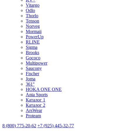
Vitargo
Odlo
Thorlo
Tenson
Norveg
Mormaii
PowerUp
RLINE
Sigma
Brooks
Gococo
Multipower
Saucony
Fischer
Joma
361°
HOKA ONE ONE
Anta Sports
Каталог 1
Каталог 2
ArsWear
Proteam
8 (800) 775-20-62
+7 (925) 445-32-77