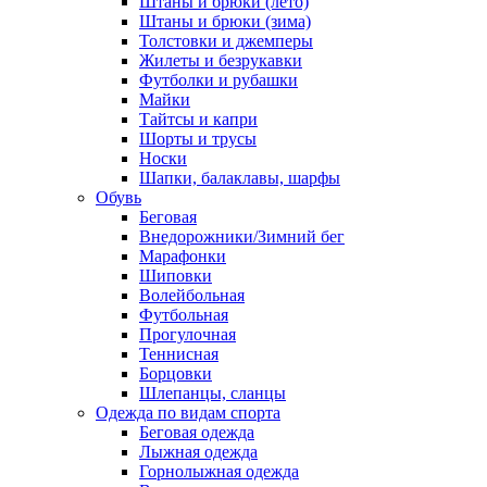
Штаны и брюки (лето)
Штаны и брюки (зима)
Толстовки и джемперы
Жилеты и безрукавки
Футболки и рубашки
Майки
Тайтсы и капри
Шорты и трусы
Носки
Шапки, балаклавы, шарфы
Обувь
Беговая
Внедорожники/Зимний бег
Марафонки
Шиповки
Волейбольная
Футбольная
Прогулочная
Теннисная
Борцовки
Шлепанцы, сланцы
Одежда по видам спорта
Беговая одежда
Лыжная одежда
Горнолыжная одежда