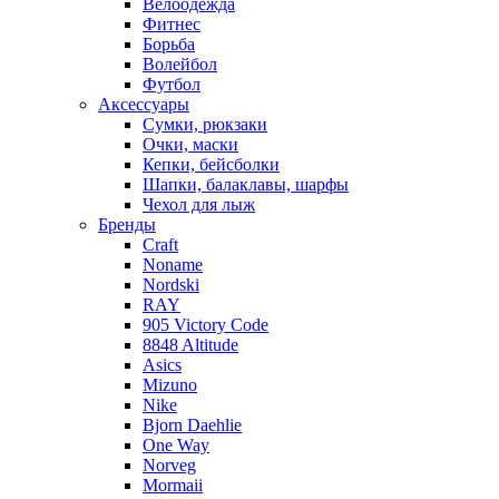
Велоодежда
Фитнес
Борьба
Волейбол
Футбол
Аксессуары
Сумки, рюкзаки
Очки, маски
Кепки, бейсболки
Шапки, балаклавы, шарфы
Чехол для лыж
Бренды
Craft
Noname
Nordski
RAY
905 Victory Code
8848 Altitude
Asics
Mizuno
Nike
Bjorn Daehlie
One Way
Norveg
Mormaii