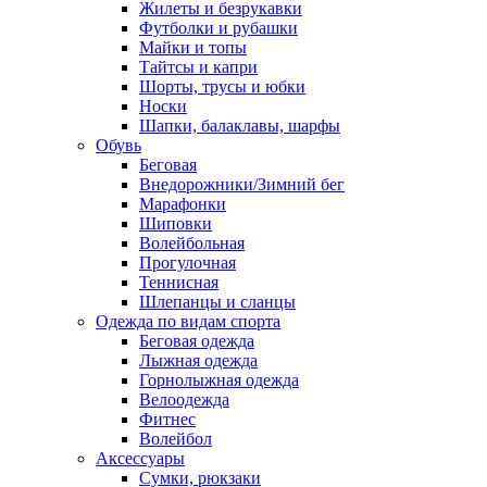
Жилеты и безрукавки
Футболки и рубашки
Майки и топы
Тайтсы и капри
Шорты, трусы и юбки
Носки
Шапки, балаклавы, шарфы
Обувь
Беговая
Внедорожники/Зимний бег
Марафонки
Шиповки
Волейбольная
Прогулочная
Теннисная
Шлепанцы и сланцы
Одежда по видам спорта
Беговая одежда
Лыжная одежда
Горнолыжная одежда
Велоодежда
Фитнес
Волейбол
Аксессуары
Сумки, рюкзаки