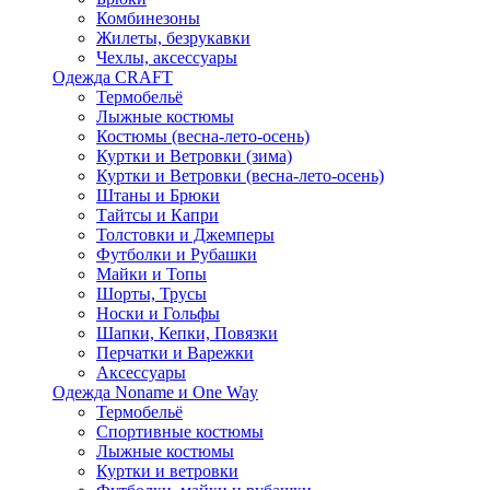
Комбинезоны
Жилеты, безрукавки
Чехлы, аксессуары
Одежда CRAFT
Термобельё
Лыжные костюмы
Костюмы (весна-лето-осень)
Куртки и Ветровки (зима)
Куртки и Ветровки (весна-лето-осень)
Штаны и Брюки
Тайтсы и Капри
Толстовки и Джемперы
Футболки и Рубашки
Майки и Топы
Шорты, Трусы
Носки и Гольфы
Шапки, Кепки, Повязки
Перчатки и Варежки
Аксессуары
Одежда Noname и One Way
Термобельё
Спортивные костюмы
Лыжные костюмы
Куртки и ветровки