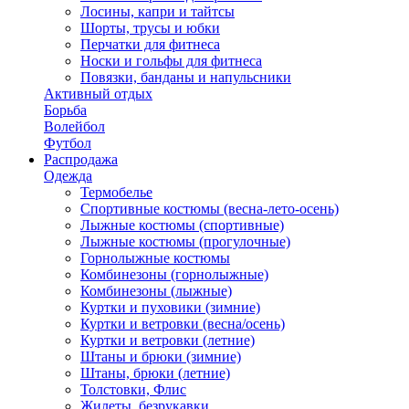
Лосины, капри и тайтсы
Шорты, трусы и юбки
Перчатки для фитнеса
Носки и гольфы для фитнеса
Повязки, банданы и напульсники
Активный отдых
Борьба
Волейбол
Футбол
Распродажа
Одежда
Термобелье
Спортивные костюмы (весна-лето-осень)
Лыжные костюмы (спортивные)
Лыжные костюмы (прогулочные)
Горнолыжные костюмы
Комбинезоны (горнолыжные)
Комбинезоны (лыжные)
Куртки и пуховики (зимние)
Куртки и ветровки (весна/осень)
Куртки и ветровки (летние)
Штаны и брюки (зимние)
Штаны, брюки (летние)
Толстовки, Флис
Жилеты, безрукавки