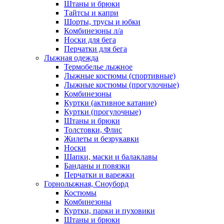
Штаны и брюки
Тайтсы и капри
Шорты, трусы и юбки
Комбинезоны л/а
Носки для бега
Перчатки для бега
Лыжная одежда
Термобелье лыжное
Лыжные костюмы (спортивные)
Лыжные костюмы (прогулочные)
Комбинезоны
Куртки (активное катание)
Куртки (прогулочные)
Штаны и брюки
Толстовки, Флис
Жилеты и безрукавки
Носки
Шапки, маски и балаклавы
Банданы и повязки
Перчатки и варежки
Горнолыжная, Сноуборд
Костюмы
Комбинезоны
Куртки, парки и пуховики
Штаны и брюки