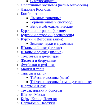
С ветрозащитой
Спортивные костюмы (весна-лето-осень)
Лыжные Костюмы
Комбинезоны
Лыжные гоночные
Горнолыжные и сноуборд
Вело и лёгкоатлетические
Куртки и ветровки (летние)
Куртки и ветровки (весна/осень)
Куртки и Ветровки (зима)
Зимние парки и пуховики
Штаны и брюки (летние)
Штаны и брюки (зимние)
Толстовки и джемперы
Жилеты и безрукавки
Футболки и рубашки
Майки и топы
Тайтсы и капри
Тайтсы и лосины (лето)
Тайтсы и лосины (зима - утеплённые)
Шорты и Юбки
Трусы, плавки и боксеры
Шапки, Маски
Бафы, Кепки, Повязки
Перчатки и Варежки