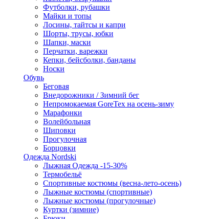
Футболки, рубашки
Майки и топы
Лосины, тайтсы и капри
Шорты, трусы, юбки
Шапки, маски
Перчатки, варежки
Кепки, бейсболки, банданы
Носки
Обувь
Беговая
Внедорожники / Зимний бег
Непромокаемая GoreTex на осень-зиму
Марафонки
Волейбольная
Шиповки
Прогулочная
Борцовки
Одежда Nordski
Лыжная Одежда -15-30%
Термобельё
Спортивные костюмы (весна-лето-осень)
Лыжные костюмы (спортивные)
Лыжные костюмы (прогулочные)
Куртки (зимние)
Брюки