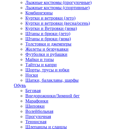
Лыжные костюмы (прогулочные)
Лыжные костюмы (спортивные)
Комбинезоны
Куртки и ветровки (лето)
Куртки и ветровки (весна/осень)
Куртки и Ветровки (зима)
Штаны и брюки (лето)
Штаны и брюки (зима)
Толстовки и джемперы
Жилеты и безрукавки
Футболки и рубашки
Майки и топы
Тайтсы и капри
Шорты, трусы и юбки
Носки
Шапки, балаклавы, шарфы
Обувь
Беговая
Внедорожники/Зимний бег
Марафонки
Шиповки
Волейбольная
Прогулочная
Теннисная
Шлепанцы и сланцы