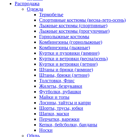
Распродажа
Одежда
Термобелье
Спортивные костюмы (весна-лето-осень)
Лыжные костюмы (спортивные)
Лыжные костюмы (прогулочные)
Горнолыжные костюмы
Комбинезоны (горнолыжные)
Комбинезоны (лыжные)
Куртки и пуховики (зимние)
Куртки и ветровки (весна/осень)
Куртки и ветровки (летние)
Штаны и брюки (зимние)
Штаны, брюки (летние)
Толстовки, Флис
Жилеты, безрукавки
Футболки, рубашки
Майки и топы
Лосины, тайтсы и капри
Шорты, трусы, юбки
Шапки, маски
Перчатки, варежки
Кепки, бейсболки, банданы
Носки
Обувь