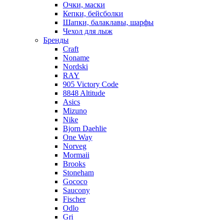
Очки, маски
Кепки, бейсболки
Шапки, балаклавы, шарфы
Чехол для лыж
Бренды
Craft
Noname
Nordski
RAY
905 Victory Code
8848 Altitude
Asics
Mizuno
Nike
Bjorn Daehlie
One Way
Norveg
Mormaii
Brooks
Stoneham
Gococo
Saucony
Fischer
Odlo
Gri