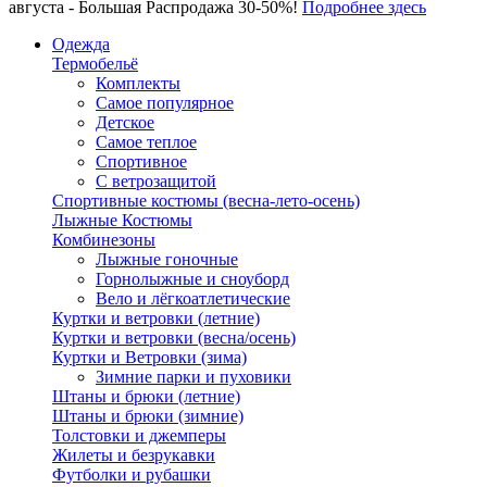
августа - Большая Распродажа 30-50%!
Подробнее здесь
Одежда
Термобельё
Комплекты
Самое популярное
Детское
Самое теплое
Спортивное
С ветрозащитой
Спортивные костюмы (весна-лето-осень)
Лыжные Костюмы
Комбинезоны
Лыжные гоночные
Горнолыжные и сноуборд
Вело и лёгкоатлетические
Куртки и ветровки (летние)
Куртки и ветровки (весна/осень)
Куртки и Ветровки (зима)
Зимние парки и пуховики
Штаны и брюки (летние)
Штаны и брюки (зимние)
Толстовки и джемперы
Жилеты и безрукавки
Футболки и рубашки