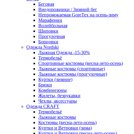
Беговая
Внедорожники / Зимний бег
Непромокаемая GoreTex на осень-зиму
Марафонки
Волейбольная
Шиповки
Прогулочная
Борцовки
Одежда Nordski
Лыжная Одежда -15-30%
Термобельё
Спортивные костюмы (весна-лето-осень)
Лыжные костюмы (спортивные)
Лыжные костюмы (прогулочные)
Куртки (зимние)
Брюки
Комбинезоны
Жилеты, безрукавки
Чехлы, аксессуары
Одежда CRAFT
Термобельё
Лыжные костюмы
Костюмы (весна-лето-осень)
Куртки и Ветровки (зима)
Куртки и Ветровки (весна-лето-осень)