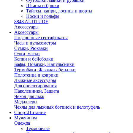
Футболки, майки и рубашки
Штаны и брюки
Тайтсы, капри, лосины и шорты
Носки и гольфы
8848 ALTITUDE
Аксессуары
Аксессуары
Подарочные сертификаты
Часы и пульсометры
Сумки, Рюкзаки
Очки, маски
Кепки и бейсболки
Бафы, Повязки, Напульсники
Термобаки, Фляжки / бутылки
Полотенца и коврики
Лыжные аксессуары
Для ориентирования
Наколенники, Защита
Чехол для лыж
Медаллеры
Чехлы для лыжных ботинок и велотуфель
Спорт.Питание
Мужчинам
Одежда
Термобелье