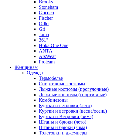
Brooks
Stoneham
Gococo
Fischer
Odlo
Gri
Joma
361°
Hoka One One
ANTA
ArsWear
Proteam
Женщинам
Одежда
Термобелье
Спортивные костюмы
Лыжные костюмы (прогулочные)
Лыжные костюмы (спортивные)
Комбинезоны
Куртки и ветровки (лето)
Куртки и ветровки (весна/осень)
Куртки и Ветровки (зима)
Штаны и брюки (лето)
Штаны и брюки (зима)
Толстовки и джемперы