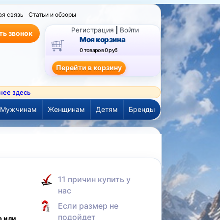
ая связь
Статьи и обзоры
Регистрация
|
Войти
ть звонок
Моя корзина
0 товаров
0 руб
нее здесь
Мужчинам
Женщинам
Детям
Бренды
а
11 причин купить у
нас
Если размер не
подойдет
р или