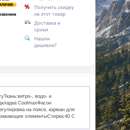
Получить скидку
,
на этот товар
резвоним
Доставка и
сроки
Нашли
дешевле?
уТкань:ветро-, водо- и
дкладка CoolmaxФасон
егулировка на поясе, карман для
тражающие элементыСтирка:40 С