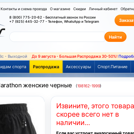
Контакты и схема проезда
О магазине
Скидки
Личный кабинет
Обратн
8 (800) 775-20-62 - Бесплатный звонок по России
Заказа
+7 (925) 445-32-77 - Телефон, WhatsApp и Telegram
 Вс - Выходной
До 9 августа - Большая Распродажа 30-50%!
Подроб
идам спорта
Распродажа
Аксессуары
Спорт.Питание
 Marathon женские черные
(
198162-1999
)
Извините, этого товар
скорее всего нет в
наличии...
Если вас устроит аналогичный това