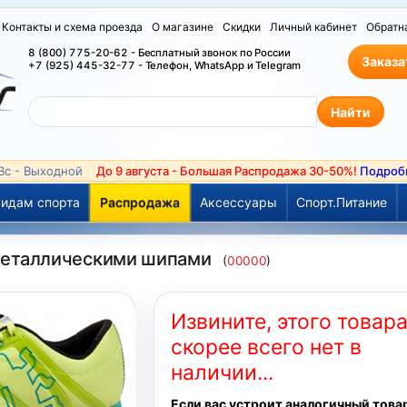
Контакты и схема проезда
О магазине
Скидки
Личный кабинет
Обратн
8 (800) 775-20-62 - Бесплатный звонок по России
Заказа
+7 (925) 445-32-77 - Телефон, WhatsApp и Telegram
 Вс - Выходной
До 9 августа - Большая Распродажа 30-50%!
Подроб
идам спорта
Распродажа
Аксессуары
Спорт.Питание
с металлическими шипами
(
00000
)
Извините, этого товар
скорее всего нет в
наличии...
Если вас устроит аналогичный това