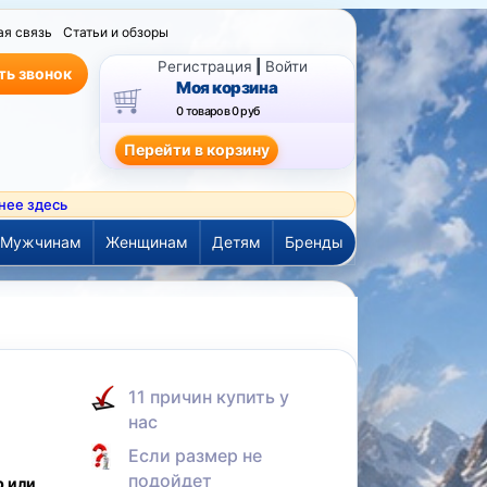
ая связь
Статьи и обзоры
Регистрация
|
Войти
ть звонок
Моя корзина
0 товаров
0 руб
нее здесь
Мужчинам
Женщинам
Детям
Бренды
а
11 причин купить у
нас
Если размер не
подойдет
р или