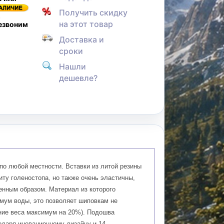
Получить скидку
,
на этот товар
резвоним
Доставка и
сроки
Нашли
дешевле?
 по любой местности. Вставки из литой резины
ту голеностопа, но также очень эластичны,
венным образом. Материал из которого
мум воды, это позволяет шиповкам не
ение веса максимум на 20%). Подошва
одаря иновационному дизайну и 14