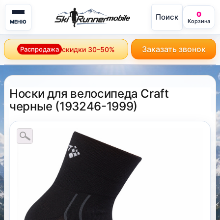
0
Поиск
mobile
Корзина
МЕНЮ
Заказать звонок
Распродажа
скидки 30–50%
Носки для велосипеда Craft
черные
(
193246-1999
)