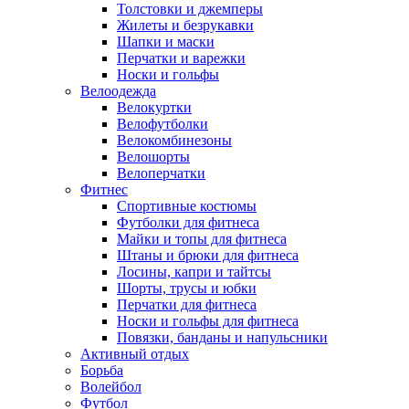
Толстовки и джемперы
Жилеты и безрукавки
Шапки и маски
Перчатки и варежки
Носки и гольфы
Велоодежда
Велокуртки
Велофутболки
Велокомбинезоны
Велошорты
Велоперчатки
Фитнес
Спортивные костюмы
Футболки для фитнеса
Майки и топы для фитнеса
Штаны и брюки для фитнеса
Лосины, капри и тайтсы
Шорты, трусы и юбки
Перчатки для фитнеса
Носки и гольфы для фитнеса
Повязки, банданы и напульсники
Активный отдых
Борьба
Волейбол
Футбол