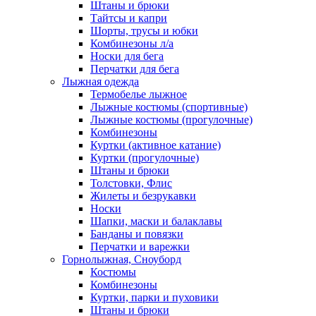
Штаны и брюки
Тайтсы и капри
Шорты, трусы и юбки
Комбинезоны л/а
Носки для бега
Перчатки для бега
Лыжная одежда
Термобелье лыжное
Лыжные костюмы (спортивные)
Лыжные костюмы (прогулочные)
Комбинезоны
Куртки (активное катание)
Куртки (прогулочные)
Штаны и брюки
Толстовки, Флис
Жилеты и безрукавки
Носки
Шапки, маски и балаклавы
Банданы и повязки
Перчатки и варежки
Горнолыжная, Сноуборд
Костюмы
Комбинезоны
Куртки, парки и пуховики
Штаны и брюки