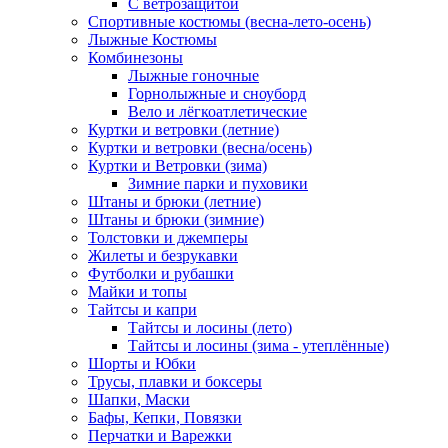
С ветрозащитой
Спортивные костюмы (весна-лето-осень)
Лыжные Костюмы
Комбинезоны
Лыжные гоночные
Горнолыжные и сноуборд
Вело и лёгкоатлетические
Куртки и ветровки (летние)
Куртки и ветровки (весна/осень)
Куртки и Ветровки (зима)
Зимние парки и пуховики
Штаны и брюки (летние)
Штаны и брюки (зимние)
Толстовки и джемперы
Жилеты и безрукавки
Футболки и рубашки
Майки и топы
Тайтсы и капри
Тайтсы и лосины (лето)
Тайтсы и лосины (зима - утеплённые)
Шорты и Юбки
Трусы, плавки и боксеры
Шапки, Маски
Бафы, Кепки, Повязки
Перчатки и Варежки