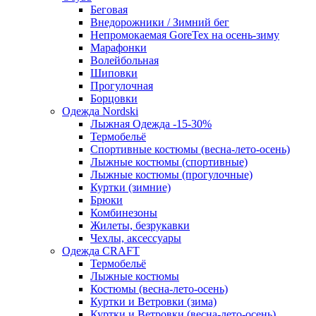
Беговая
Внедорожники / Зимний бег
Непромокаемая GoreTex на осень-зиму
Марафонки
Волейбольная
Шиповки
Прогулочная
Борцовки
Одежда Nordski
Лыжная Одежда -15-30%
Термобельё
Спортивные костюмы (весна-лето-осень)
Лыжные костюмы (спортивные)
Лыжные костюмы (прогулочные)
Куртки (зимние)
Брюки
Комбинезоны
Жилеты, безрукавки
Чехлы, аксессуары
Одежда CRAFT
Термобельё
Лыжные костюмы
Костюмы (весна-лето-осень)
Куртки и Ветровки (зима)
Куртки и Ветровки (весна-лето-осень)