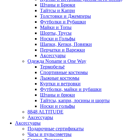
Штаны и Брюки
Тайтсы и Капри
Толстовки и Джемперы
Футболки и Рубашки
Майки и Топы
Шорты, Трусы
Носки и Гольфы
Шапки, Кепки, Повязки
Перчатки и Варежки
Аксессуары
Одежда Noname и One Way
Термобельё
Спортивные костюмы
Лыжные костюмы
Куртки и ветровки
Футболки, майки и рубашки
Штаны и брюки
Тайтсы, капри, лосины и шорты
Носки и гольфы
8848 ALTITUDE
Аксессуары
Аксессуары
Подарочные сертификаты
Часы и пульсометры
Сумки, Рюкзаки