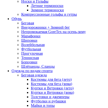
Носки и Гольфы
Летние термоноски
Зимние термоноски
Компрессионные гольфы и гетры
Обувь
Беговая
Внедорожники + Зимний бег
Непромокаемая GoreTex на осень-зиму
Марафонки
Шиповки
Волейбольная
Футбольная
Прогулочная
Теннисная
Борцовки
Шлёпанцы, Сланцы
Одежда по видам спорта
Беговая одежда
Костюмы для бега (лето)
Костюмы для бега (зима)
Куртки и Ветровки (лето)
Куртки и Ветровки (зима)
Толстовки и джемперы
Футболки и рубашки
Майки и топы