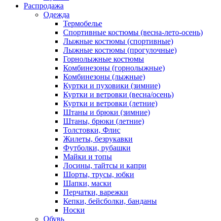
Распродажа
Одежда
Термобелье
Спортивные костюмы (весна-лето-осень)
Лыжные костюмы (спортивные)
Лыжные костюмы (прогулочные)
Горнолыжные костюмы
Комбинезоны (горнолыжные)
Комбинезоны (лыжные)
Куртки и пуховики (зимние)
Куртки и ветровки (весна/осень)
Куртки и ветровки (летние)
Штаны и брюки (зимние)
Штаны, брюки (летние)
Толстовки, Флис
Жилеты, безрукавки
Футболки, рубашки
Майки и топы
Лосины, тайтсы и капри
Шорты, трусы, юбки
Шапки, маски
Перчатки, варежки
Кепки, бейсболки, банданы
Носки
Обувь