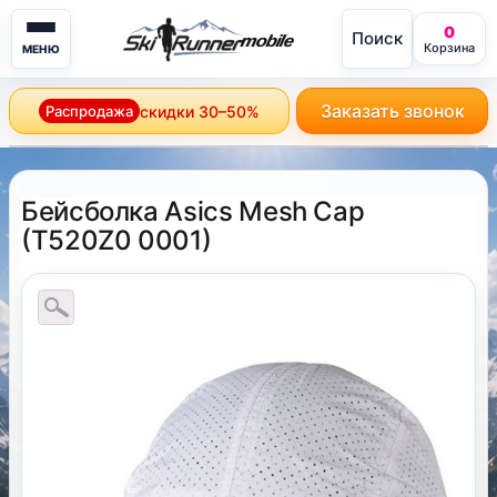
0
Поиск
mobile
Корзина
МЕНЮ
Заказать звонок
Распродажа
скидки 30–50%
Бейсболка Asics Mesh Cap
(
T520Z0 0001
)