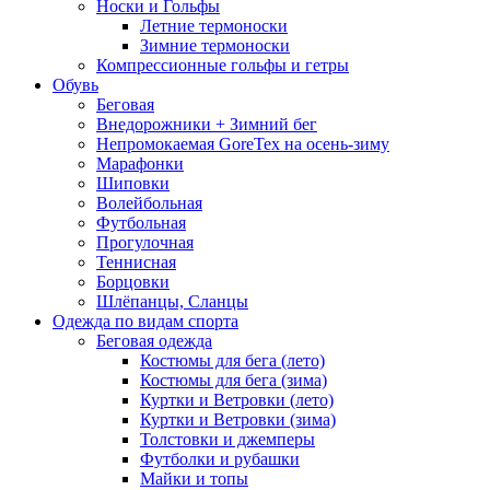
Носки и Гольфы
Летние термоноски
Зимние термоноски
Компрессионные гольфы и гетры
Обувь
Беговая
Внедорожники + Зимний бег
Непромокаемая GoreTex на осень-зиму
Марафонки
Шиповки
Волейбольная
Футбольная
Прогулочная
Теннисная
Борцовки
Шлёпанцы, Сланцы
Одежда по видам спорта
Беговая одежда
Костюмы для бега (лето)
Костюмы для бега (зима)
Куртки и Ветровки (лето)
Куртки и Ветровки (зима)
Толстовки и джемперы
Футболки и рубашки
Майки и топы