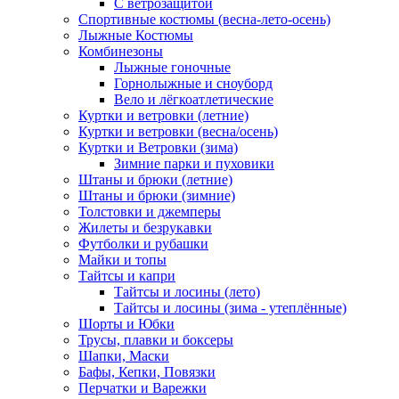
С ветрозащитой
Спортивные костюмы (весна-лето-осень)
Лыжные Костюмы
Комбинезоны
Лыжные гоночные
Горнолыжные и сноуборд
Вело и лёгкоатлетические
Куртки и ветровки (летние)
Куртки и ветровки (весна/осень)
Куртки и Ветровки (зима)
Зимние парки и пуховики
Штаны и брюки (летние)
Штаны и брюки (зимние)
Толстовки и джемперы
Жилеты и безрукавки
Футболки и рубашки
Майки и топы
Тайтсы и капри
Тайтсы и лосины (лето)
Тайтсы и лосины (зима - утеплённые)
Шорты и Юбки
Трусы, плавки и боксеры
Шапки, Маски
Бафы, Кепки, Повязки
Перчатки и Варежки