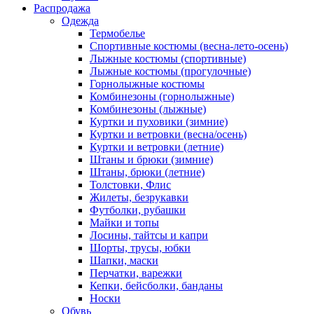
Распродажа
Одежда
Термобелье
Спортивные костюмы (весна-лето-осень)
Лыжные костюмы (спортивные)
Лыжные костюмы (прогулочные)
Горнолыжные костюмы
Комбинезоны (горнолыжные)
Комбинезоны (лыжные)
Куртки и пуховики (зимние)
Куртки и ветровки (весна/осень)
Куртки и ветровки (летние)
Штаны и брюки (зимние)
Штаны, брюки (летние)
Толстовки, Флис
Жилеты, безрукавки
Футболки, рубашки
Майки и топы
Лосины, тайтсы и капри
Шорты, трусы, юбки
Шапки, маски
Перчатки, варежки
Кепки, бейсболки, банданы
Носки
Обувь