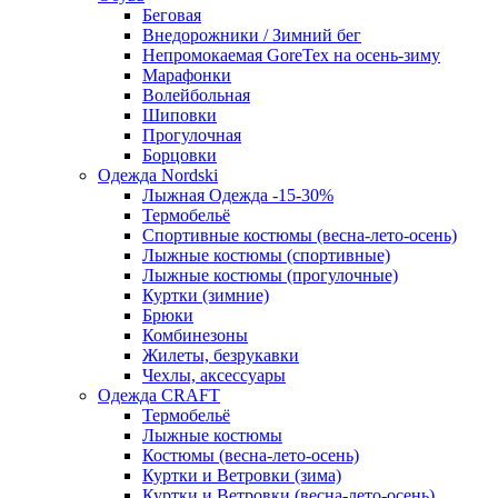
Беговая
Внедорожники / Зимний бег
Непромокаемая GoreTex на осень-зиму
Марафонки
Волейбольная
Шиповки
Прогулочная
Борцовки
Одежда Nordski
Лыжная Одежда -15-30%
Термобельё
Спортивные костюмы (весна-лето-осень)
Лыжные костюмы (спортивные)
Лыжные костюмы (прогулочные)
Куртки (зимние)
Брюки
Комбинезоны
Жилеты, безрукавки
Чехлы, аксессуары
Одежда CRAFT
Термобельё
Лыжные костюмы
Костюмы (весна-лето-осень)
Куртки и Ветровки (зима)
Куртки и Ветровки (весна-лето-осень)