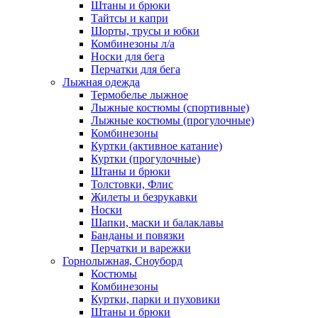
Штаны и брюки
Тайтсы и капри
Шорты, трусы и юбки
Комбинезоны л/а
Носки для бега
Перчатки для бега
Лыжная одежда
Термобелье лыжное
Лыжные костюмы (спортивные)
Лыжные костюмы (прогулочные)
Комбинезоны
Куртки (активное катание)
Куртки (прогулочные)
Штаны и брюки
Толстовки, Флис
Жилеты и безрукавки
Носки
Шапки, маски и балаклавы
Банданы и повязки
Перчатки и варежки
Горнолыжная, Сноуборд
Костюмы
Комбинезоны
Куртки, парки и пуховики
Штаны и брюки