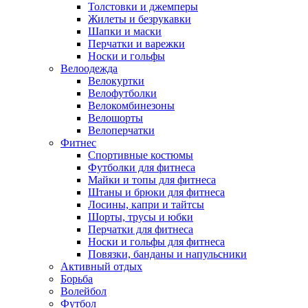
Толстовки и джемперы
Жилеты и безрукавки
Шапки и маски
Перчатки и варежки
Носки и гольфы
Велоодежда
Велокуртки
Велофутболки
Велокомбинезоны
Велошорты
Велоперчатки
Фитнес
Спортивные костюмы
Футболки для фитнеса
Майки и топы для фитнеса
Штаны и брюки для фитнеса
Лосины, капри и тайтсы
Шорты, трусы и юбки
Перчатки для фитнеса
Носки и гольфы для фитнеса
Повязки, банданы и напульсники
Активный отдых
Борьба
Волейбол
Футбол