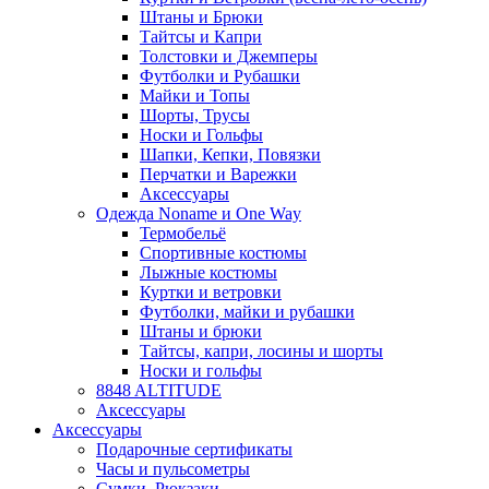
Штаны и Брюки
Тайтсы и Капри
Толстовки и Джемперы
Футболки и Рубашки
Майки и Топы
Шорты, Трусы
Носки и Гольфы
Шапки, Кепки, Повязки
Перчатки и Варежки
Аксессуары
Одежда Noname и One Way
Термобельё
Спортивные костюмы
Лыжные костюмы
Куртки и ветровки
Футболки, майки и рубашки
Штаны и брюки
Тайтсы, капри, лосины и шорты
Носки и гольфы
8848 ALTITUDE
Аксессуары
Аксессуары
Подарочные сертификаты
Часы и пульсометры
Сумки, Рюкзаки